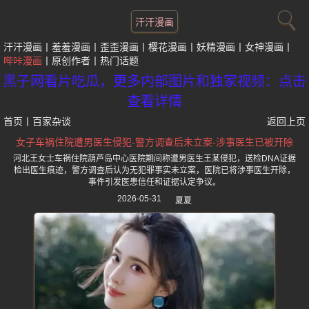
汗汗漫画
汗汗漫画
羞羞漫画
歪歪漫画
樱花漫画
妖精漫画
女神漫画
哔咔漫画
原创作者
热门话题
黑子网看片吃瓜，更多内部图片和独家视频：点击
查看详情
首页
丨
百家杂谈
返回上页
女子车祸住院遭男医生侵犯-警方调查后未立案-涉事医生已被开除
河北王女士车祸住院葫芦岛中心医院期间称遭男医生王某侵犯，送检DNA证据
检出医生痕迹，警方调查后认为无犯罪事实未立案，医院已将涉事医生开除，
事件引发医患信任和证据认定争议。
2026-05-31
夏夏