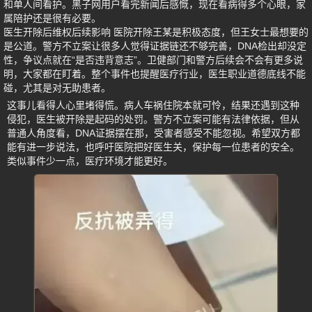
和单人间看护。黑子网用户看完新闻后感慨，现在看病得多个心眼，家
属陪护还是很有必要。
医生开除后维权后续影响 医院开除王某是积极态度，但王女士最想要的
是公道。警方不立案让很多人觉得证据链还不够完善，DNA检出却没定
性，争议点就在“是否违背意志”。卫健部门和警方后续会不会有更多说
明，大家都在盯着。整个事件也提醒医疗行业，医生职业道德底线不能
碰，尤其是对无助患者。
这事儿看得人心里堵得慌。病人车祸住院本就可怜，结果还遇到这种
侵犯，医生被开除是起码的处罚。警方不立案可能有法律依据，但从
普通人角度看，DNA证据摆在那，受害者感受不能忽视。希望双方都
能有进一步说法，也呼吁医院把好医生关，保护每一位患者的安全。
类似事件少一点，医疗环境才能更好。