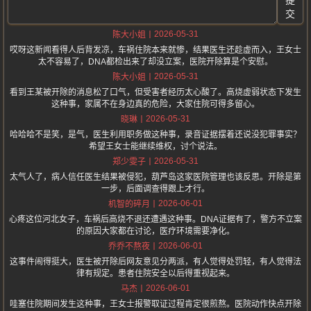
提
交
2026-05-31
陈大小姐
哎呀这新闻看得人后背发凉，车祸住院本来就惨，结果医生还趁虚而入，王女士
太不容易了，DNA都检出来了却没立案，医院开除算是个安慰。
2026-05-31
陈大小姐
看到王某被开除的消息松了口气，但受害者经历太心酸了。高烧虚弱状态下发生
这种事，家属不在身边真的危险，大家住院可得多留心。
2026-05-31
晓琳
哈哈哈不是笑，是气，医生利用职务做这种事，录音证据摆着还说没犯罪事实？
希望王女士能继续维权，讨个说法。
2026-05-31
郑少雯子
太气人了，病人信任医生结果被侵犯，葫芦岛这家医院管理也该反思。开除是第
一步，后面调查得跟上才行。
2026-06-01
机智的碎月
心疼这位河北女子，车祸后高烧不退还遭遇这种事。DNA证据有了，警方不立案
的原因大家都在讨论，医疗环境需要净化。
2026-06-01
乔乔不熬夜
这事件闹得挺大，医生被开除后网友意见分两派，有人觉得处罚轻，有人觉得法
律有规定。患者住院安全以后得重视起来。
2026-06-01
马杰
哇塞住院期间发生这种事，王女士报警取证过程肯定很煎熬。医院动作快点开除