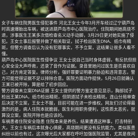
女子车祸住院男医生侵犯事件 河北王女士今年3月开车经过辽宁葫芦岛
时高速爆胎出车祸，被送进葫芦岛市中心医院治疗。住院期间她高烧不
退，涉事医生王某多次借检查名义动手动脚，3月29日更对她实施了侵
犯。王女士事后报警并做了相关取证，拭子检出医生DNA、纸巾有精
斑，但警方调查后认为没有犯罪事实，不予立案，这结果让很多人看不
懂。
葫芦岛中心医院医生性侵争议 王女士说自己当时身体虚弱，有反抗但担
心安全没大声呼救，还录了音作为证据。录音里她问过医生是否喜欢自
己，对方肯定答复。律师分析，强奸罪要证明暴力胁迫和违背意志，警
方可能觉得证据不足以排除合意。医院方面动作挺快，5月26日就确认
王某已被开除，算是给了初步回应。
警方调查未立案DNA证据 王女士提供的警方鉴定意见显示，胸部拭子
检出王某DNA，纸巾检出精斑，但阴道拭子未检出精斑。连山分局审查
后决定不立案，王女士不服，目前可能在进一步维权。网友们讨论得最
激烈的是，病人住院本就脆弱，医生利用职务便利，这性质太恶劣，就
算没立案，医院开除也是应该的。
车祸患者住院安全隐患 住院本来是养伤，结果遭遇这种事，打击特别
大。王女士车祸后本就身心俱疲，高烧期间更没有反抗能力。类似医患
纠纷以前也有过，这次曝光后大家都在呼吁加强医院监管，尤其是夜间