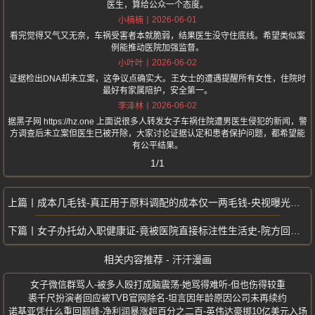
医生，算给公众一个态度。
2026-06-01
小楠楠
看完觉得又气又无奈，车祸受害者本就脆弱，结果医生没守住底线。希望类似案
例能推动医院加强监督。
2026-06-02
小叶叶
证据检出DNA却未立案，这争议点确实大。王女士的遭遇提醒所有女性，住院时
最好有家属陪护，安全第一。
2026-06-02
李泽林
据黑子网 https://hz.one 上面说很多人转发女子车祸住院遭男医生侵犯的新闻，警
方调查后未立案但医生已被开除，大家讨论证据认定和患者保护问题，都希望能
有公平结果。
1/1
成本几毛钱-真正用于原料调配的成本仅一两毛钱-央视曝光劣质驱蚊产品
女子办托幼入职健康证-竟被医院直接标注性生活史-院方回应来了
相关内容推荐 - 汗汗漫画
女子微信群骂人-被多人殴打成脑震荡-她骂得难听-但也伤得较重
裘千尺扮演者回应被TVB官网除名-坦言因年龄原因公司未再续约
诺基亚凭什么重回巅峰-净利润暴涨超百分之二百-英伟达豪掷10亿美元入场