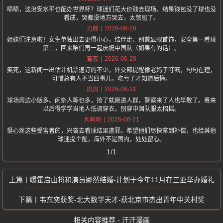
啧啧，这治安水平也配办世界杯？球迷们花大价钱去现场，结果钱包没了球也没
看成，哭都没地方哭去，太憋屈了。
2026-06-20
刀郎
姐妹们注意啦！女生单独出去更得小心，结伴走、别戴显眼首饰，安全第一看球
第二，回来咱们再一起庆祝中国队（如果有的话）。
2026-06-20
宵夜
笑死，这新闻一出估计机票退订的不少。外交部提醒像老妈子叮嘱，句句在理，
可惜总有人不当回事儿，吃亏了才知道后悔。
2026-06-21
周周
球场周边小贩多、闲杂人等也多，抢了就跑进人群，警察来了人也早散了。看来
以后得学学当地人低调穿衣，别穿中国队服太招摇。
2026-06-21
大呜哟
挺心疼这些受害者的，兴奋去看球结果遭罪。希望他们尽快拿到补偿，也给其他
球迷提个醒，海外不是国内，处处留心。
1/1
曝霍启山将和演员娜然结婚-计划于今年11月在三亚举办婚礼
韦东奕获奖-北大数学天才-获北京市杰出青年中关村奖
相关内容推荐 - 汗汗漫画