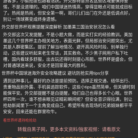
游客多，小偷抢匪也跟着活跃。外交部特意点名这些区域要保持警
惕，不是没道理的。咱们中国球迷热情高，穿得显眼点可能就成目标
了。热闹是热闹，但安全第一啊，哥们儿们出门在外还是低调点好，
别让一场球赛变成终身遗憾。
外交部世界杯观赛提醒深度解析 加墨美三国治安状况怎么看
外交部这次又发提醒，不是小题大做，而是实打实的经验教训。美加
墨这几个世界杯主办相关地方，表面光鲜，但局部治安问题突出，尤
其是人群密集区。提前了解当地情况、避开高风险时段、别单独行
动，这些建议听起来老生常谈，其实救命。不少黑子网用户私下吐
槽，国内看球多舒服，出去玩还得时刻提心吊胆。世界杯是盛会，但
对普通球迷来说，安全才是回家最大的胜利。
世界杯中国球迷海外安全攻略建议 避坑防抢实用tips分享
遇到这种事儿，最好的办法是提前预防。选择正规交通、结伴出行、
贵重物品别外露、手机装追踪软件，这些小tips虽然简单，但关键时刻
能保平安。外交部提醒不是白提醒，咱们自己也得多长个心眼。世界
杯四年一次，谁不想亲眼见证精彩瞬间呢？但安全意识得拉满，别让
抢劫新闻里下一个主角变成自己。希望所有去现场的兄弟姐妹都平平
安安，回来还能在群里吹牛。
看世界杯遭持枪抢劫
转载自黑子网，更多本文资料/独家视频：请看原文