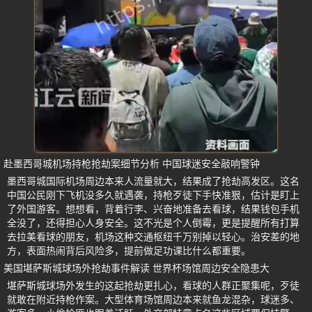
赴墨西哥城机场持枪抢劫案细节分析 中国球迷安全敲响警钟
墨西哥城国际机场周边本来人流量就大，结果成了抢劫高发区。这名
中国公民刚下飞机没多久就遇袭，持枪歹徒下手快准狠，估计是盯上
了外国游客。想想看，背着行李、兴奋地准备去看球，结果钱包手机
全没了，还得担心人身安全。这不光是个人倒霉，更是提醒所有打算
去拉美看球的朋友，机场这种交通枢纽千万别掉以轻心。治安差的地
方，表面热闹背后风险多，提前做足功课比什么都重要。
美国堪萨斯城球场外抢劫事件解读 世界杯场馆周边安全隐患大
堪萨斯城球场外发生的这起抢劫更扎心，看球的人群正聚集呢，歹徒
就敢在附近持枪作案。大型体育场馆周边本来就鱼龙混杂，球迷多、