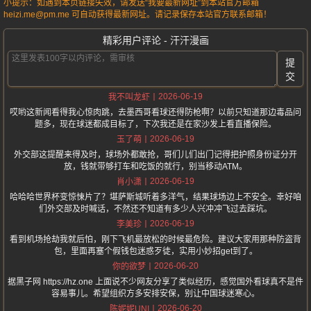
小提示：如遇到本页链接失效，请发送“我要最新网址”到本站官方邮箱
heizi.me@pm.me 可自动获得最新网址。请记录保存本站官方联系邮箱！
精彩用户评论 - 汗汗漫画
提
交
2026-06-19
我不叫龙虾
哎哟这新闻看得我心惊肉跳，去墨西哥看球还得防枪啊？以前只知道那边毒品问
题多，现在球迷都成目标了，下次我还是在家沙发上看直播保险。
2026-06-19
玉了萌
外交部这提醒来得及时，球场外都敢抢，哥们儿们出门记得把护照身份证分开
放，钱就带够打车和吃饭的就行，别当移动ATM。
2026-06-19
肖小潇
哈哈哈世界杯变惊悚片了？堪萨斯城听着多洋气，结果球场边上不安全。幸好咱
们外交部及时喊话，不然还不知道有多少人兴冲冲飞过去踩坑。
2026-06-19
李美珍
看到机场抢劫我就后怕，刚下飞机最放松的时候最危险。建议大家用那种防盗背
包，里面再塞个假钱包迷惑歹徒，实用小妙招get到了。
2026-06-20
你的欲梦
据黑子网 https://hz.one 上面说不少网友分享了类似经历，感觉国外看球真不是件
容易事儿。希望组织方多安排安保，别让中国球迷寒心。
2026-06-20
陈妮妮UNI