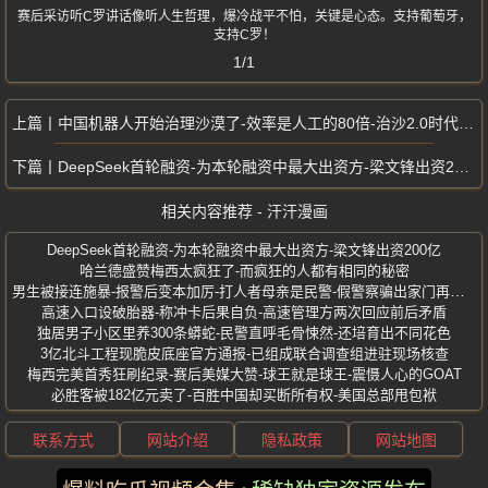
赛后采访听C罗讲话像听人生哲理，爆冷战平不怕，关键是心态。支持葡萄牙，
支持C罗！
1/1
中国机器人开始治理沙漠了-效率是人工的80倍-治沙2.0时代已来
DeepSeek首轮融资-为本轮融资中最大出资方-梁文锋出资200亿
相关内容推荐 - 汗汗漫画
DeepSeek首轮融资-为本轮融资中最大出资方-梁文锋出资200亿
哈兰德盛赞梅西太疯狂了-而疯狂的人都有相同的秘密
男生被接连施暴-报警后变本加厉-打人者母亲是民警-假警察骗出家门再施暴
高速入口设破胎器-称冲卡后果自负-高速管理方两次回应前后矛盾
独居男子小区里养300条蟒蛇-民警直呼毛骨悚然-还培育出不同花色
3亿北斗工程现脆皮底座官方通报-已组成联合调查组进驻现场核查
梅西完美首秀狂刷纪录-赛后美媒大赞-球王就是球王-震慑人心的GOAT
必胜客被182亿元卖了-百胜中国却买断所有权-美国总部甩包袱
联系方式
网站介绍
隐私政策
网站地图