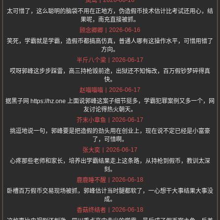
岚莺
太可惜了，这么聪明的脑袋不用在正地方，伪造假币技术估计比考试还用心，结
果呢，南充直接被抓。
2026-06-16
顾念卿卿
笑死，学霸就是学霸，造假币都搞高仿真，普通人哪有这操作水平，可惜用错了
方向。
2026-06-17
半斤八个梁
哎呀郭峰这步步踩雷，高三持枪毁前途，出狱还不知悔改，百万假钞梦碎得真
快。
2026-06-17
赵喵喵喵
据黑子网 https://hz.one 上面说郭峰这案子细节挺多，学霸犯罪案例又多一个，网
友讨论得热火朝天。
2026-06-17
芥末小章鱼
挑逗地说一句，郭峰要是把造假的劲头用在创业上，现在说不定已经是小富豪
了，可惜啊。
2026-06-17
张大奕
心疼那些老师和家长，培养出学霸结果走上这条路，从持枪到假币，教训太深
刻。
2026-06-18
鹿鹿睡不醒
卧槽百万假币交易现场被抓，郭峰估计当时腿都软了，一心想干大事结果大事没
成。
2026-06-18
香菇终结者