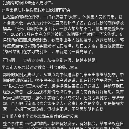
犯蠢有时候比普通人更可怕。
郭峰出狱后纠集伪造假币团伙细节解读
出狱后的郭峰没消停，一门心思要干“大事”。他纠集人员搞假币，技
术含量不低，高仿真到什么程度央视都点了名。百万假钞的制作涉及
模具、纸张、印刷等多道工序，一般人想都想不到，他却硬是整出来
了。2024年3月在南充交易时被抓，说明警方早就盯上了这条线。交
易现场的画面想想都刺激，钞票刚出手人就被控制，这速度够快。郭
峰这波操作把以前的学霸光环彻底砸碎，现在回头看，他要是把这份
钻研精神用在学习或创业上，早就是另一番光景了。
可惜啊，一步错步步错，从持枪到造假，路越走越歪。
学霸走入犯罪歧途对教育与社会的警示意义
郭峰的案例太典型了，从重点高中保送资格到牢里出来继续犯罪，中
间的教训够深刻。很多黑子网用户讨论说，现在社会竞争激烈，有些
年轻人总觉得正道来钱慢，想走捷径结果把自己送进去。持枪获刑已
经是大警告，出狱后还不知悔改搞假币，这心态真得好好反思。教育
层面也值得想想，怎么让学霸们不只成绩好，还能心理健康、守法守
规。百万假币流通出去会害多少人？这事儿不光是个案，更是提醒大
家，一心想干大事没错，但得走正道，不然再聪明也白搭。
四川重点高中学霸犯罪翻车事件的深层反思
整个事件看下来挺唏嘘的。郭峰有好底子，有好机会，结果全毁在自