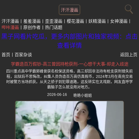
汗汗漫画
汗汗漫画
羞羞漫画
歪歪漫画
樱花漫画
妖精漫画
女神漫画
哔咔漫画
原创作者
热门话题
黑子网看片吃瓜，更多内部图片和独家视频：点击
查看详情
首页
丨
百家杂谈
返回上页
学霸造百万假钞-高三曾因持枪获刑-一心想干大事-却走入歧途
四川重点高中学霸郭峰曾获名校保送资格，高三却因非法持有枪支获刑错失前
程，出狱后不思悔改，纠集人员伪造百万高仿真假币，2024年3月在南充交易
时被警方当场抓获。从天之骄子到犯罪道路，这反转实在太戏剧，网友直呼学
霸脑子怎么就没用对地方。
2026-06-16
艳艳小姐姐