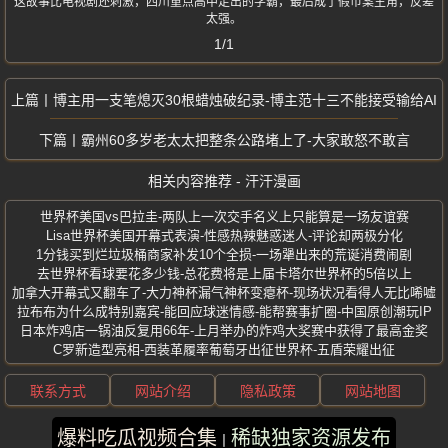
这故事比电视剧还刺激，四川重点高中走出的学霸，最后成了假币案主角，反差
太强。
1/1
博主用一支笔熄灭30根蜡烛破纪录-博主范十三不能接受输给AI
霸州60多岁老太太把整条公路堵上了-大家敢怒不敢言
相关内容推荐 - 汗汗漫画
世界杯美国vs巴拉圭-两队上一次交手名义上只能算是一场友谊赛
Lisa世界杯美国开幕式表演-性感热辣魅惑迷人-评论却两极分化
1分钱买到烂垃圾桶商家补发10个全损-一场犟出来的荒诞消费闹剧
去世界杯看球要花多少钱-总花费将是上届卡塔尔世界杯的5倍以上
加拿大开幕式又翻车了-大力神杯漏气神杯变瘪杯-现场状况看得人无比唏嘘
拉布布为什么成特别嘉宾-能回应球迷情感-能帮赛事扩圈-中国原创潮玩IP
日本炸鸡店一锅油反复用66年-上月举办的炸鸡大奖赛中获得了最高金奖
C罗新造型亮相-西装革履率葡萄牙出征世界杯-五盾荣耀出征
联系方式
网站介绍
隐私政策
网站地图
爆料吃瓜视频合集
稀缺独家资源发布
版权所有 ©2025 汗汗漫画 保留所有权利