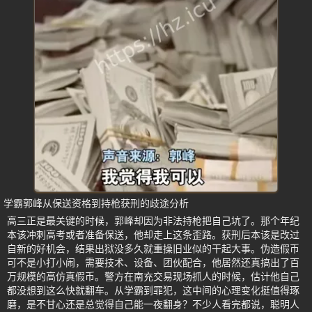
学霸郭峰从保送资格到持枪获刑的歧途分析
高三正是最关键的时候，郭峰却因为非法持枪把自己坑了。那个年纪
本该冲刺高考或者准备保送，他却走上这条歪路。获刑后本该是改过
自新的好机会，结果出狱没多久就重操旧业似的干起大事。伪造假币
可不是小打小闹，需要技术、设备、团伙配合，他居然还真搞出了百
万规模的高仿真假币。警方在南充交易现场抓人的时候，估计他自己
都没想到这么快就翻车。从学霸到罪犯，这中间的心理变化挺值得琢
磨，是不甘心还是总觉得自己能一夜翻身？不少人看完都说，聪明人