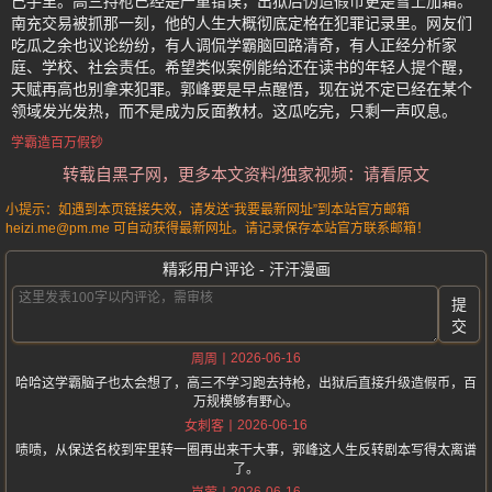
己手里。高三持枪已经是严重错误，出狱后伪造假币更是雪上加霜。
南充交易被抓那一刻，他的人生大概彻底定格在犯罪记录里。网友们
吃瓜之余也议论纷纷，有人调侃学霸脑回路清奇，有人正经分析家
庭、学校、社会责任。希望类似案例能给还在读书的年轻人提个醒，
天赋再高也别拿来犯罪。郭峰要是早点醒悟，现在说不定已经在某个
领域发光发热，而不是成为反面教材。这瓜吃完，只剩一声叹息。
学霸造百万假钞
转载自黑子网，更多本文资料/独家视频：请看原文
小提示：如遇到本页链接失效，请发送“我要最新网址”到本站官方邮箱
heizi.me@pm.me 可自动获得最新网址。请记录保存本站官方联系邮箱！
精彩用户评论 - 汗汗漫画
提
交
2026-06-16
周周
哈哈这学霸脑子也太会想了，高三不学习跑去持枪，出狱后直接升级造假币，百
万规模够有野心。
2026-06-16
女刺客
啧啧，从保送名校到牢里转一圈再出来干大事，郭峰这人生反转剧本写得太离谱
了。
2026-06-16