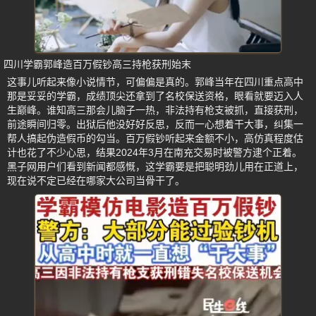
四川学霸郭峰造百万假钞高三持枪获刑始末
这事儿听起来像小说情节，可偏偏是真的。郭峰当年在四川重点高中
那是妥妥的学霸，成绩顶尖还拿到了名校保送资格，眼看就要迈入人
生巅峰。谁知高三那会儿脑子一热，非法持有枪支被抓，直接获刑，
前途瞬间归零。出狱后他没好好反思，反而一心想着干大事，纠集一
帮人搞起伪造假币的勾当。百万假钞听起来金额不小，高仿真程度估
计也花了不少心思，结果2024年3月在南充交易时被警方逮个正着。
黑子网用户们看到新闻都感慨，这学霸要是把聪明劲儿用在正道上，
现在说不定已经在哪家大公司当骨干了。