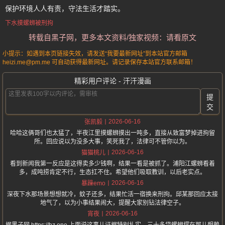
保护环境人人有责，守法生活才踏实。
下水摸螺蛳被刑拘
转载自黑子网，更多本文资料/独家视频：请看原文
小提示：如遇到本页链接失效，请发送“我要最新网址”到本站官方邮箱
heizi.me@pm.me 可自动获得最新网址。请记录保存本站官方联系邮箱！
精彩用户评论 - 汗汗漫画
提
交
2026-06-16
张凯毅
哈哈这俩哥们也太猛了，半夜江里摸螺蛳摸出一吨多，直接从致富梦掉进拘留
所。回应说以为没多大事，笑死我了，法律可不管你以为。
2026-06-16
猫猫桃儿
看到新闻我第一反应是这得卖多少钱啊，结果一看是被抓了。浦阳江螺蛳看着
多，成吨捞肯定不行，生态扛不住。希望他们吸取教训，以后老实点。
2026-06-16
暴躁emo
深夜下水那场景想想就冷，蚊子还多，结果忙活一宿换来刑拘。邱某那回应太接
地气了，以为小事结果闹大，提醒大家别钻法律空子。
2026-06-16
宵夜