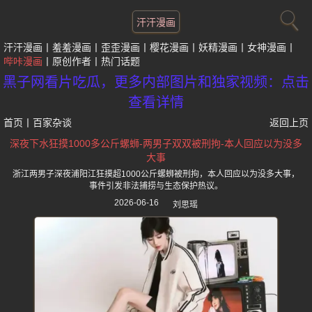
汗汗漫画
汗汗漫画
羞羞漫画
歪歪漫画
樱花漫画
妖精漫画
女神漫画
哔咔漫画
原创作者
热门话题
黑子网看片吃瓜，更多内部图片和独家视频：点击
查看详情
首页
丨
百家杂谈
返回上页
深夜下水狂摸1000多公斤螺蛳-两男子双双被刑拘-本人回应以为没多
大事
浙江两男子深夜浦阳江狂摸超1000公斤螺蛳被刑拘，本人回应以为没多大事，
事件引发非法捕捞与生态保护热议。
2026-06-16
刘思瑶