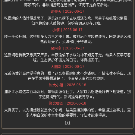
据黑子网 https://hz.one 上面说这事儿证据特别扎实，三十多袋螺蛳摆在那儿想赖
都赖不掉。非法捕捞现在管得严，江河不是自家后院。
2026-06-17
谢美天
吃螺蛳的人估计得反思了，源头这么捞下去以后还吃啥。两男子被抓虽说倒霉，
但也算给别人敲警钟，保护资源从现在开始。
2026-06-17
小楠
哇一千公斤啊，这得用多大力气才摸上来。被抓后回应轻描淡写，网友评论区都
热闹翻天了。执法部门干得漂亮。
2026-06-17
呆阿拿
这新闻看得我又想笑又严肃，半夜偷偷下水以为神不知鬼不觉，结果人家早盯着
呢。生态保护不能光喊口号，得真抓实干。
2026-06-17
大圆哥
兄弟俩估计当时挺得意的，摸了这么多螺蛳能卖不少钱吧。可惜法律不答应，现
在在里面慢慢想清楚了。小事变大事的经典案例。
2026-06-18
陈大小姐
浦阳江水域这次行动及时，螺蛳资源保住了。大家以后想吃最好去正规渠道，别
学这俩搞野的。新闻挺有教育意义。
2026-06-18
顾念卿卿
太真实了，以为捞螺蛳就是小打小闹，结果直接刑事拘留。希望通过这事儿，更
多人明白保护水生生物的重要性，守法才能走得远。
1/1