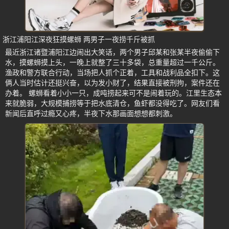
浙江浦阳江深夜狂摸螺蛳 两男子一夜捞千斤被抓
最近浙江诸暨浦阳江边闹出大笑话，两个男子邱某和张某半夜偷偷下
水，摸螺蛳摸上头，一晚上就整了三十多袋，总重量超过一千公斤。
渔政和警方联合行动，当场把人抓个正着，工具和战利品全扣下。这
俩人当时估计还挺兴奋，以为发小财了，结果直接被刑拘，案件还在
办着。 螺蛳看着小小一只，成吨捞起来可不是闹着玩的。江里生态本
来就脆弱，大规模捕捞等于把水底清仓，鱼虾都没得吃了。网友们看
新闻后直呼过瘾又心疼，半夜下水那画面想想都刺激。