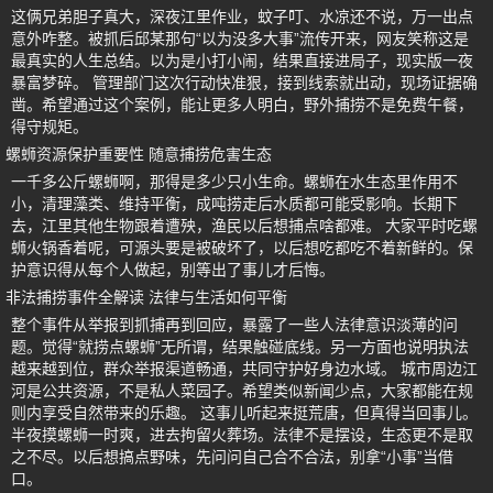
这俩兄弟胆子真大，深夜江里作业，蚊子叮、水凉还不说，万一出点
意外咋整。被抓后邱某那句“以为没多大事”流传开来，网友笑称这是
最真实的人生总结。以为是小打小闹，结果直接进局子，现实版一夜
暴富梦碎。 管理部门这次行动快准狠，接到线索就出动，现场证据确
凿。希望通过这个案例，能让更多人明白，野外捕捞不是免费午餐，
得守规矩。
螺蛳资源保护重要性 随意捕捞危害生态
一千多公斤螺蛳啊，那得是多少只小生命。螺蛳在水生态里作用不
小，清理藻类、维持平衡，成吨捞走后水质都可能受影响。长期下
去，江里其他生物跟着遭殃，渔民以后想捕点啥都难。 大家平时吃螺
蛳火锅香着呢，可源头要是被破坏了，以后想吃都吃不着新鲜的。保
护意识得从每个人做起，别等出了事儿才后悔。
非法捕捞事件全解读 法律与生活如何平衡
整个事件从举报到抓捕再到回应，暴露了一些人法律意识淡薄的问
题。觉得“就捞点螺蛳”无所谓，结果触碰底线。另一方面也说明执法
越来越到位，群众举报渠道畅通，共同守护好身边水域。 城市周边江
河是公共资源，不是私人菜园子。希望类似新闻少点，大家都能在规
则内享受自然带来的乐趣。 这事儿听起来挺荒唐，但真得当回事儿。
半夜摸螺蛳一时爽，进去拘留火葬场。法律不是摆设，生态更不是取
之不尽。以后想搞点野味，先问问自己合不合法，别拿“小事”当借
口。