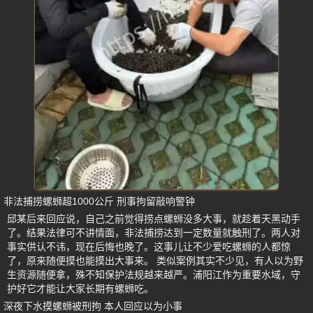
非法捕捞螺蛳超1000公斤 刑事拘留敲响警钟
邱某后来回应说，自己之前觉得捞点螺蛳没多大事，就趁着天黑动手
了。结果法律可不讲情面，非法捕捞达到一定数量就触刑了。两人对
事实供认不讳，现在后悔也晚了。这事儿让不少爱吃螺蛳的人都惊
了，原来随便摸也能摸出大事来。 类似案例其实不少见，有人以为野
生资源随便拿，殊不知保护法规越来越严。浦阳江作为重要水域，守
护好它才能让大家长期有螺蛳吃。
深夜下水摸螺蛳被刑拘 本人回应以为小事