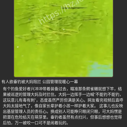
有人欲垂钓被大妈阻拦 公园管理现暖心一幕
有个钓鱼爱好者兴冲冲带着装备过去，瞄准那条鳄雀鳝就想下竿，结
果被巡逻的管理大妈及时拦住。大妈一边挥手一边喊“不能钓不能钓，
这玩意儿有毒有刺”，态度虽然严厉但满是关心。网友看完视频后直呼
大妈太接地气了，像自家长辈护着小孩一样护着大家。 这事儿也反映
出基层管理人员的责任心。换成别人可能睁只眼闭只眼，可大妈愣是
把潜在危险掐灭在萌芽里。垂钓者虽然有点扫兴，但事后想想也觉得
后怕，万一被咬一口可不是闹着玩的。