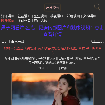
汗汗漫画
汗汗漫画
羞羞漫画
歪歪漫画
樱花漫画
妖精漫画
女神漫画
哔咔漫画
原创作者
热门话题
黑子网看片吃瓜，更多内部图片和独家视频：点击
查看详情
首页
丨
百家杂谈
返回上页
榆林一公园出现鳄雀鳝-有人欲垂钓被管理大妈阻拦-网友呼吁快清除
它
榆林公园惊现外来鳄雀鳝，垂钓者被大妈阻拦后网友呼吁清除，事件引发安全
与生态热议，提醒公众关注放生隐患。
2026-06-16
土豆酱