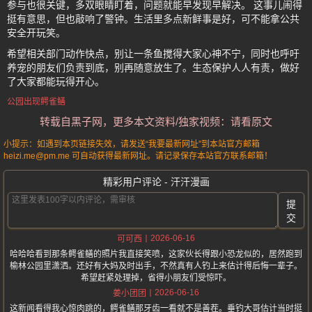
参与也很关键，多双眼睛盯着，问题就能早发现早解决。 这事儿闹得
挺有意思，但也敲响了警钟。生活里多点新鲜事是好，可不能拿公共
安全开玩笑。
希望相关部门动作快点，别让一条鱼搅得大家心神不宁，同时也呼吁
养宠的朋友们负责到底，别再随意放生了。生态保护人人有责，做好
了大家都能玩得开心。
公园出现鳄雀鳝
转载自黑子网，更多本文资料/独家视频：请看原文
小提示：如遇到本页链接失效，请发送“我要最新网址”到本站官方邮箱
heizi.me@pm.me 可自动获得最新网址。请记录保存本站官方联系邮箱！
精彩用户评论 - 汗汗漫画
提
交
2026-06-16
可可西
哈哈哈看到那条鳄雀鳝的照片我直接笑喷，这家伙长得跟小恐龙似的，居然跑到
榆林公园里潇洒。还好有大妈及时出手，不然真有人钓上来估计得后悔一辈子。
希望赶紧处理掉，省得小朋友们受惊吓。
2026-06-16
姜小团团
这新闻看得我心惊肉跳的，鳄雀鳝那牙齿一看就不是善茬。垂钓大哥估计当时挺