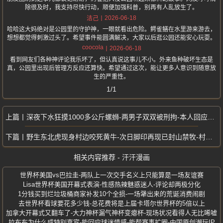
除很及时，我支持尽快行动，顺便加强科普，别再有人乱放生了。
2026-06-18
洁己
哈哈这大妈绝对是公园里的守护神，一眼就看出危险。鳄雀鳝在水里游来游去，
想想都觉得刺激过头了。希望事件能圆满解决，大家以后逛公园还能安心玩耍。
coocola
2026-06-18
看到网友们各种神评论我乐坏了，但认真说这事儿不小。外来鱼种破坏生态是
真，公园里出现后管理方反应还算快。希望通过这次，能让更多人意识到随意放
生的严重性。
1/1
深夜下水狂摸1000多公斤螺蛳-两男子双双被刑拘-本人回应以为没多大事
野生东北虎现身村边咬死黄牛-次日脚印再现已封山禁牧-村民爬树打求救电话
相关内容推荐 - 汗汗漫画
世界杯美国vs巴拉圭-两队上一次交手名义上只能算是一场友谊赛
Lisa世界杯美国开幕式表演-性感热辣魅惑迷人-评论却两极分化
1分钱买到烂垃圾桶商家补发10个全损-一场犟出来的荒诞消费闹剧
去世界杯看球要花多少钱-总花费将是上届卡塔尔世界杯的5倍以上
加拿大开幕式又翻车了-大力神杯漏气神杯变瘪杯-现场状况看得人无比唏嘘
拉布布为什么成特别嘉宾-能回应球迷情感-能帮赛事扩圈-中国原创潮玩IP