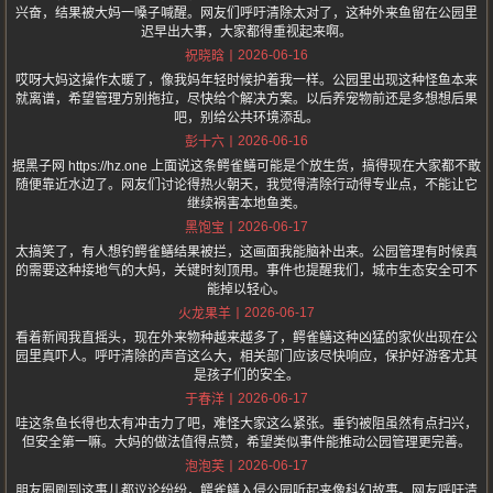
兴奋，结果被大妈一嗓子喊醒。网友们呼吁清除太对了，这种外来鱼留在公园里
迟早出大事，大家都得重视起来啊。
2026-06-16
祝晓晗
哎呀大妈这操作太暖了，像我妈年轻时候护着我一样。公园里出现这种怪鱼本来
就离谱，希望管理方别拖拉，尽快给个解决方案。以后养宠物前还是多想想后果
吧，别给公共环境添乱。
2026-06-16
彭十六
据黑子网 https://hz.one 上面说这条鳄雀鳝可能是个放生货，搞得现在大家都不敢
随便靠近水边了。网友们讨论得热火朝天，我觉得清除行动得专业点，不能让它
继续祸害本地鱼类。
2026-06-17
黑饱宝
太搞笑了，有人想钓鳄雀鳝结果被拦，这画面我能脑补出来。公园管理有时候真
的需要这种接地气的大妈，关键时刻顶用。事件也提醒我们，城市生态安全可不
能掉以轻心。
2026-06-17
火龙果羊
看着新闻我直摇头，现在外来物种越来越多了，鳄雀鳝这种凶猛的家伙出现在公
园里真吓人。呼吁清除的声音这么大，相关部门应该尽快响应，保护好游客尤其
是孩子们的安全。
2026-06-17
于春洋
哇这条鱼长得也太有冲击力了吧，难怪大家这么紧张。垂钓被阻虽然有点扫兴，
但安全第一嘛。大妈的做法值得点赞，希望类似事件能推动公园管理更完善。
2026-06-17
泡泡芙
朋友圈刷到这事儿都议论纷纷，鳄雀鳝入侵公园听起来像科幻故事。网友呼吁清