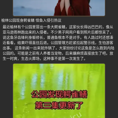
榆林公园现身鳄雀鳝 怪鱼入侵引热议
最近榆林有个公园里冒出一条大鳄雀鳝，这家伙长得凶巴巴的，像从
亚马逊雨林跑出来的入侵者。不少黑子网用户看到照片后都惊呆了，
说这鱼牙齿锋利身躯修长，普通鱼根本不是对手。有人路过时还想凑
近看看，结果吓得直往后退。公园管理方赶紧拉起警示线，生怕游客
出事。 这条新闻一出来就炸锅了，大家纷纷讨论这鱼是怎么跑到内陆
公园的。可能是之前有人养着当宠物，后来嫌麻烦直接放生了吧。放
生一时爽，生态火葬场，这种事不是第一次发生了。