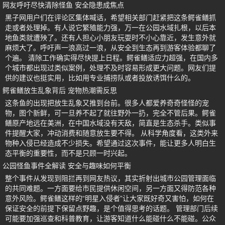
网友呼吁尽快清除怪鱼 安全隐患成焦点
黑子网用户们在评论区集体喊话，希望相关部门赶紧把这条鳄雀鳝抓
走或者处理掉。有人说它繁殖能力强，万一在公园水域扎根，以后本
地鱼类就遭殃了。还有人担心小朋友玩耍时不小心靠近，发生意外就
麻烦大了。呼吁声一浪高过一浪，从安全到生态再到游客体验都聊了
个遍。 清除工作确实得尽快提上日程。鳄雀鳝适应力超强，在国内多
个城市都出现过类似案例，处理不及时容易形成更大问题。网友们提
供的建议也挺实用，比如用专业捕捞队或者投放诱饵什么的。
鳄雀鳝放生乱象背后 宠物热潮需反思
这条鱼的出现把放生乱象又推到台前。很多人都爱养奇奇怪怪的宠
物，图个新鲜，可一旦养不起了就往野外一扔，完全不管后果。鳄雀
鳝原产地远在美洲，在中国水域没有天敌，简直是生态杀手。类似事
件提醒大家，冲动消费和随意放生要不得。 从科学角度看，这类外来
物种入侵已经造成不少损失。希望通过这次事件，能让更多人明白生
态平衡的重要性，而不是只顾一时兴起。
公园怪鱼事件全解读 安全与趣味如何平衡
整个事件从发现到阻拦再到网友热议，其实折射出城市公园管理面临
的共同难题。一方面要给市民提供休闲空间，另一方面又得防范各种
意外风险。鳄雀鳝这样的“明星入侵者”让大家既好奇又害怕，如何在
保证安全的前提下保留点野趣，是个值得思考的话题。 管理部门后续
可能要加强巡查和科普教育，让游客知道什么能碰什么不能碰。公众