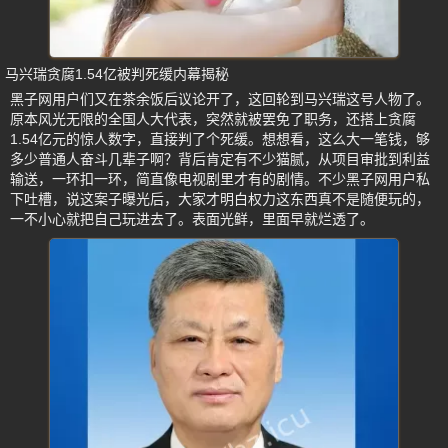
马兴瑞贪腐1.54亿被判死缓内幕揭秘
黑子网用户们又在茶余饭后议论开了，这回轮到马兴瑞这号人物了。
原本风光无限的全国人大代表，突然就被罢免了职务，还搭上贪腐
1.54亿元的惊人数字，直接判了个死缓。想想看，这么大一笔钱，够
多少普通人奋斗几辈子啊？背后肯定有不少猫腻，从项目审批到利益
输送，一环扣一环，简直像电视剧里才有的剧情。不少黑子网用户私
下吐槽，说这案子曝光后，大家才明白权力这东西真不是随便玩的，
一不小心就把自己玩进去了。表面光鲜，里面早就烂透了。