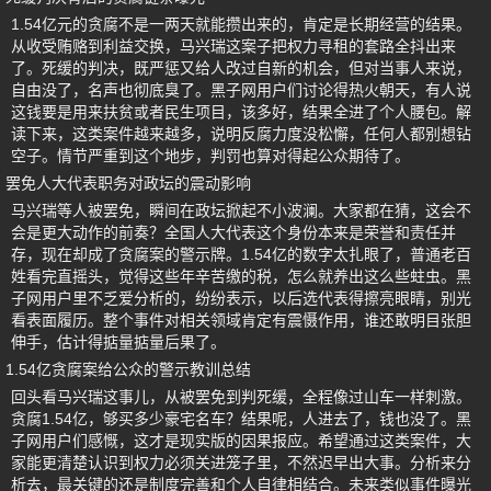
1.54亿元的贪腐不是一两天就能攒出来的，肯定是长期经营的结果。
从收受贿赂到利益交换，马兴瑞这案子把权力寻租的套路全抖出来
了。死缓的判决，既严惩又给人改过自新的机会，但对当事人来说，
自由没了，名声也彻底臭了。黑子网用户们讨论得热火朝天，有人说
这钱要是用来扶贫或者民生项目，该多好，结果全进了个人腰包。解
读下来，这类案件越来越多，说明反腐力度没松懈，任何人都别想钻
空子。情节严重到这个地步，判罚也算对得起公众期待了。
罢免人大代表职务对政坛的震动影响
马兴瑞等人被罢免，瞬间在政坛掀起不小波澜。大家都在猜，这会不
会是更大动作的前奏？全国人大代表这个身份本来是荣誉和责任并
存，现在却成了贪腐案的警示牌。1.54亿的数字太扎眼了，普通老百
姓看完直摇头，觉得这些年辛苦缴的税，怎么就养出这么些蛀虫。黑
子网用户里不乏爱分析的，纷纷表示，以后选代表得擦亮眼睛，别光
看表面履历。整个事件对相关领域肯定有震慑作用，谁还敢明目张胆
伸手，估计得掂量掂量后果了。
1.54亿贪腐案给公众的警示教训总结
回头看马兴瑞这事儿，从被罢免到判死缓，全程像过山车一样刺激。
贪腐1.54亿，够买多少豪宅名车？结果呢，人进去了，钱也没了。黑
子网用户们感慨，这才是现实版的因果报应。希望通过这类案件，大
家能更清楚认识到权力必须关进笼子里，不然迟早出大事。分析来分
析去，最关键的还是制度完善和个人自律相结合。未来类似事件曝光