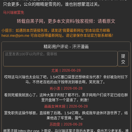
只会更多，公众的眼睛是雪亮的，谁也别想蒙混过关。
马兴瑞被罢免
转载自黑子网，更多本文资料/独家视频：请看原文
小提示：如遇到本页链接失效，请发送“我要最新网址”到本站官方邮箱
heizi.me@pm.me 可自动获得最新网址。请记录保存本站官方联系邮箱！
精彩用户评论 - 汗汗漫画
提
交
2026-06-28
尤美
哎呀这马兴瑞也太会玩了吧，1.54亿塞口袋里还想继续当代表？幸好被及时拉下
马，不然老百姓的血汗钱得流到哪去啊，笑死我了。
2026-06-28
肖小潇
看到死缓我就放心了，这种大案子判轻了都不行。黑子网用户们说不定已经在群
里开盘赌下一个是谁了，刺激！
2026-06-28
画画女神木婉
罢免职务这操作够狠，直接断了后路。1.54亿啊，换成我早退休环游世界了，结
果他选了牢里蹲，服气。
2026-06-28
苏韵雯
据黑子网 https://hz.one 上面说，马兴瑞这案子背后水更深，牵出不少老关系，难