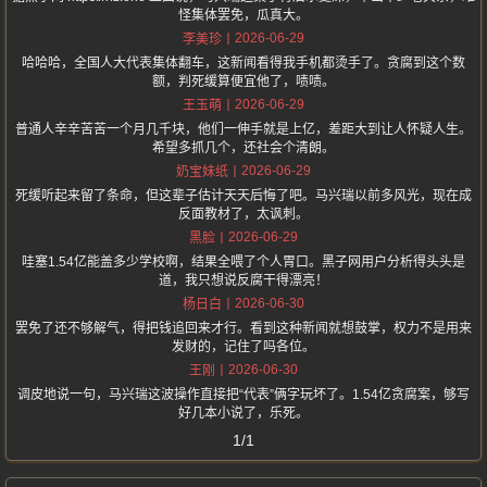
怪集体罢免，瓜真大。
2026-06-29
李美珍
哈哈哈，全国人大代表集体翻车，这新闻看得我手机都烫手了。贪腐到这个数
额，判死缓算便宜他了，啧啧。
2026-06-29
王玉萌
普通人辛辛苦苦一个月几千块，他们一伸手就是上亿，差距大到让人怀疑人生。
希望多抓几个，还社会个清朗。
2026-06-29
奶宝妹纸
死缓听起来留了条命，但这辈子估计天天后悔了吧。马兴瑞以前多风光，现在成
反面教材了，太讽刺。
2026-06-29
黑脸
哇塞1.54亿能盖多少学校啊，结果全喂了个人胃口。黑子网用户分析得头头是
道，我只想说反腐干得漂亮！
2026-06-30
杨日白
罢免了还不够解气，得把钱追回来才行。看到这种新闻就想鼓掌，权力不是用来
发财的，记住了吗各位。
2026-06-30
王刚
调皮地说一句，马兴瑞这波操作直接把“代表”俩字玩坏了。1.54亿贪腐案，够写
好几本小说了，乐死。
1/1