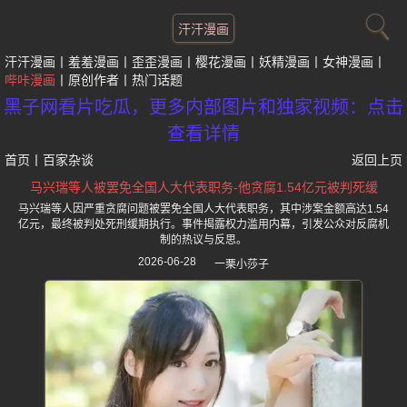
汗汗漫画
汗汗漫画
羞羞漫画
歪歪漫画
樱花漫画
妖精漫画
女神漫画
哔咔漫画
原创作者
热门话题
黑子网看片吃瓜，更多内部图片和独家视频：点击
查看详情
首页
丨
百家杂谈
返回上页
马兴瑞等人被罢免全国人大代表职务-他贪腐1.54亿元被判死缓
马兴瑞等人因严重贪腐问题被罢免全国人大代表职务，其中涉案金额高达1.54
亿元，最终被判处死刑缓期执行。事件揭露权力滥用内幕，引发公众对反腐机
制的热议与反思。
2026-06-28
一栗小莎子