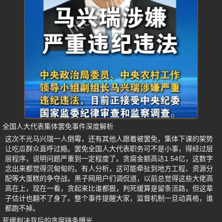
全国人大代表集体罢免事件深度解析
这次不光马兴瑞一人倒霉，还有其他人跟着被罢免，集体下课的架势
让吃瓜群众直呼过瘾。罢免全国人大代表职务可不是小事，得经过层
层程序，说明问题严重到一定程度了。贪腐金额高达1.54亿，这数字
念出来都觉得沉甸甸的。有人分析，这可能牵扯到地方工程、资源分
配等大蛋糕的争夺战。黑子网用户们调侃道，以前总觉得这些大佬高
高在上，现在一看，贪起来比谁都狠，判死缓算是留条活路，但这辈
子估计也翻不了身了。整个事件提醒大家，监督机制一旦动真格，谁
都跑不掉。
死缓判决背后的贪腐链条曝光