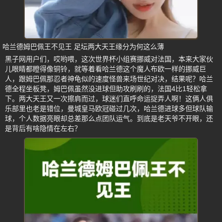
哈兰德姆巴佩王不见王 足坛两大天王缘分为何这么薄
黑子网用户们，哎哟喂，这次世界杯小组赛挪威对法国，本来大家伙
儿眼睛都瞪得像铜铃，就等着看哈兰德这个魔人布欧一样的挪威巨
人，跟姆巴佩那忍者神龟似的速度怪兽来场世纪对决，结果呢？哈兰
德全程坐板凳，姆巴佩虽然没进球但助攻刷刷的，法国4比1轻松拿
下。两大天王又一次擦肩而过，球迷们直呼命运捉弄人啊！这俩人俱
乐部里也老是错位，曼城皇马欧冠碰过几次，哈兰德进球多但球队输
球，个人数据亮眼却总差那么点团队运气。到底是老天爷不开眼，还
是背后有啥隐情在左右？