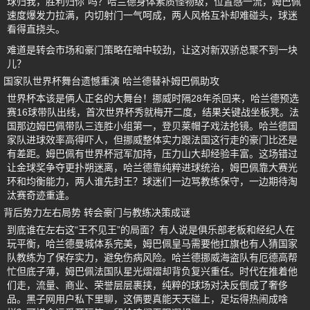
球归我，胜利归你”吗？哈兰德身体素质怪物级，位置感一流，姆巴佩
速度爆发力拉满，内切射门一气呵成，两人风格互补却难碰头，球迷
看得直挠头。
难道是转会市场和豪门策略在暗中较劲，让这对新双骄总聚不到一块
儿？
国家队世界杯舞台遗憾重演 哈兰德替补姆巴佩助攻
世界杯本该是俩人正名的大舞台！挪威时隔28年杀回来，哈兰德预选
赛16球带队出线，首次世界杯秀就梅开二度，结果关键战坐板凳。法
国那边姆巴佩带队三连胜小组第一，登贝莱帽子戏法抢镜。哈兰德国
家队进球效率高得吓人，但挪威整体实力跟法国这行走的豪门比还是
有差距。姆巴佩有世界杯冠军加持，压力山大却经验丰富。这场错过
让金球奖争夺更扑朔迷离，哈兰德靠纯粹进球统治，姆巴佩靠大赛光
环和均衡能力，两人谁先封王？球迷们一边骂教练保守，一边期待淘
汰赛奇迹重逢。
背后势力左右局势 转会豪门与教练决策成谜
到底谁在左右这“王不见王”的局面？有人说是俱乐部老板和经纪人在
玩平衡，哈兰德曼城体系完美，姆巴佩皇马需要他扛旗也有人猜国家
队教练为了保存实力，避免伤病风险。哈兰德挪威海盗队有厄德高帮
忙但底子薄，姆巴佩法国队星光熠熠却背负复兴重任。时代在推着他
们走，流量、商业、荣誉层层裹挟，纯粹的球场对决反倒成了奢侈
品。黑子网用户私下里聊，这俩要真能天天碰上，足坛得热闹成啥