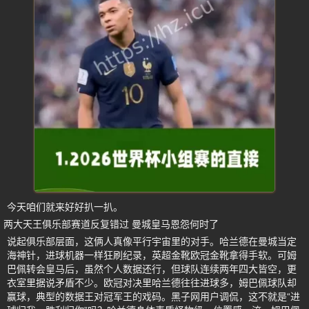
今天咱们就来好好扒一扒。
两大天王俱乐部赛道反复错过 曼城皇马恩怨何时了
说起俱乐部层面，这俩人真像平行宇宙里的对手。哈兰德在曼城当定
海神针，进球机器一样狂刷纪录，英超金靴欧冠金靴拿得手软。可姆
巴佩转会皇马后，虽然个人数据还行，但球队连续两年四大皆空，更
衣室里据说矛盾不少。欧冠对决里哈兰德往往进球多，姆巴佩球队却
赢球，典型的数据王对冠军王的戏码。黑子网用户调侃，这不就是“进