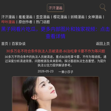
汗汗漫画
汗汗漫画
羞羞漫画
歪歪漫画
樱花漫画
妖精漫画
女神漫画
哔咔漫画
原创作者
热门话题
黑子网看片吃瓜，更多内部图片和独家视频：点击
查看详情
首页
丨
百家杂谈
返回上页
30多万名不符合条件执法人员被清退-纠治吃拿卡要不作为等问题
30多万不符合条件的执法人员被清退，重点纠治吃拿卡要、不作为等顽疾。通
过深度分析清退背景、问题根源及未来影响，探讨基层执法生态重塑，为提升
执法公信力提供解读参考。
2026-05-23
一栗小莎子