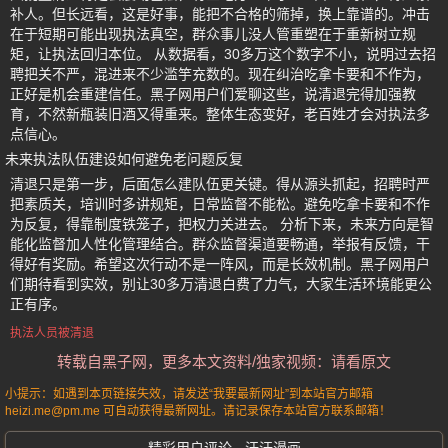
补人。但长远看，这是好事，能把不合格的筛掉，换上靠谱的。冲击
在于短期可能出现执法真空，群众事儿没人管重塑在于重新树立规
矩，让执法回归本位。 从数据看，30多万这个数字不小，说明过去招
聘把关不严，混进来不少滥竽充数的。现在纠治吃拿卡要和不作为，
正好是机会重建信任。黑子网用户们爱聊这些，说清退完得加强教
育，不然新瓶装旧酒又得重来。整体生态变好，老百姓才会对执法多
点信心。
未来执法队伍建设如何避免老问题反复
清退只是第一步，后面怎么建队伍更关键。得从源头抓起，招聘时严
把素质关，培训时多讲规矩，日常监督不能松。避免吃拿卡要和不作
为反复，得靠制度铁笼子，把权力关进去。 分析下来，未来方向是智
能化监督加人性化管理结合。群众监督渠道要畅通，举报有反馈，干
得好有奖励。希望这次行动不是一阵风，而是长效机制。黑子网用户
们期待看到实效，别让30多万清退白费了力气，大家生活环境能更公
正有序。
执法人员被清退
转载自黑子网，更多本文资料/独家视频：请看原文
小提示：如遇到本页链接失效，请发送“我要最新网址”到本站官方邮箱
heizi.me@pm.me 可自动获得最新网址。请记录保存本站官方联系邮箱！