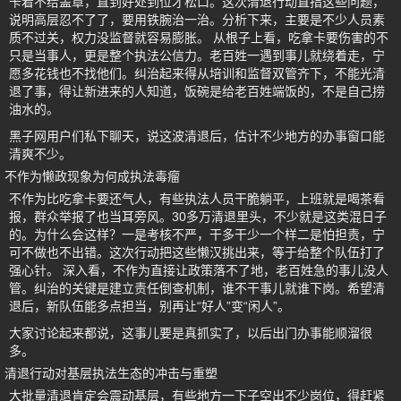
卡着不给盖章，直到好处到位才松口。这次清退行动直指这些问题，
说明高层忍不了了，要用铁腕治一治。分析下来，主要是不少人员素
质不过关，权力没监督就容易膨胀。 从根子上看，吃拿卡要伤害的不
只是当事人，更是整个执法公信力。老百姓一遇到事儿就绕着走，宁
愿多花钱也不找他们。纠治起来得从培训和监督双管齐下，不能光清
退了事，得让新进来的人知道，饭碗是给老百姓端饭的，不是自己捞
油水的。
黑子网用户们私下聊天，说这波清退后，估计不少地方的办事窗口能
清爽不少。
不作为懒政现象为何成执法毒瘤
不作为比吃拿卡要还气人，有些执法人员干脆躺平，上班就是喝茶看
报，群众举报了也当耳旁风。30多万清退里头，不少就是这类混日子
的。为什么会这样？一是考核不严，干多干少一个样二是怕担责，宁
可不做也不出错。这次行动把这些懒汉挑出来，等于给整个队伍打了
强心针。 深入看，不作为直接让政策落不了地，老百姓急的事儿没人
管。纠治的关键是建立责任倒查机制，谁不干事儿就谁下岗。希望清
退后，新队伍能多点担当，别再让“好人”变“闲人”。
大家讨论起来都说，这事儿要是真抓实了，以后出门办事能顺溜很
多。
清退行动对基层执法生态的冲击与重塑
大批量清退肯定会震动基层，有些地方一下子空出不少岗位，得赶紧