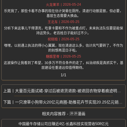
2026-05-24
火龙果羊
乐死我了，那些卡着不办事的现在估计哭晕在厕所，清退行动狠是狠，但必要，
基层生态需要大换血。
2026-05-25
王北车
分析下来这事儿干得漂亮，吃拿卡要和不作为被重点盯，未来执法队伍要是能保
持这势头，老百姓日子能好过不少。
2026-05-25
祝晓晗
嘿嘿，以前遇上执法的得小心翼翼，现在清退这么多，估计风气要转了，不作为
的别想再混日子啦。
2026-05-25
糖醋里脊
这波操作让我看到了希望，30多万不符合条件的走了，纠治顽疾是真抓实干，基
层建设任重道远但值得期待。
1/1
大量百元面试裙-穿过后被退货退款-被退回衣物穿着痕迹明显-商家损失惨重
一只潦草小狗带火20亿元商圈-助推花卉节实现20.25亿元销售额
相关内容推荐 - 汗汗漫画
中国最牛存储公司日赚近4亿-长鑫科技实现营收508亿元