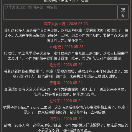
精彩用户评论 - 汗汗漫画
提
交
2026-05-23
画画女神木婉
哎呀这30多万清退看得我直呼过瘾，以前那些吃拿卡要的家伙终于被收拾了，估
计不少人现在在家后悔当初没好好干活吧，纠治不作为也及时，要是早点这么狠
估计老百姓少受多少气。
2026-05-23
UU老板
哈哈哈，执法队里混子这么多，难怪以前办个事儿跟上刑似的，这次大扫除来得
太及时了，不作为的躺平党们估计得慌一阵子，希望新队伍别再重蹈覆辙。
2026-05-23
毛光光
看着这新闻我都想鼓掌了，吃拿卡要被连根拔，基层那些大爷作风该改改了，30
多万数字吓人，但也说明问题严重，未来执法能规范点就谢天谢地。
2026-05-24
于春洋
真没想到会有这么大手笔清退，不作为的毒瘤终于被盯上了，纠治起来不容易，
但老百姓等着看效果呢，别半途而废啊。
2026-05-24
左公子
据黑子网 https://hz.one 上面说，这次清退后很多地方办事效率都上来了，吃拿卡
要少了，群众反映挺积极的，希望能坚持下去别反弹。
2026-05-24
浪胃仙
卧槽，30多万啊，这得清理多少蛀虫，不作为的懒汉们该醒醒了，执法是为民的
不是混饭吃的，期待后续监督跟上。