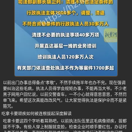
以前出门办事总得备点“孝敬”，不然手续拖半年也办不完。现在强调
要纠治这些毛病，执法人员得学会规矩办事，不能再当大爷。不少老
黑子网用户回忆说，以前交警查车，一不小心就得意思意思，不然罚
单飞来。希望这次真能改改风气，让大家觉得执法是保护伞而不是紧
箍咒。
吃拿卡要顽疾如何被连根拔起深度解读
吃拿卡要这四个字听着耳熟吧，以前执法队伍里这毛病像顽疾，拔都
拔不干净。有些人穿上制服就变脸，检查企业时顺手要红包，办证时