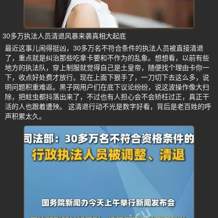
30多万执法人员清退风暴来袭真相大起底
最近这事儿闹得挺凶，30多万名不符合条件的执法人员被直接清退
了，重点就是纠治那些吃拿卡要和不作为的乱象。想想看，以前有些
地方的执法队，穿上制服就觉得自己是土皇帝，随便找个理由卡你一
下，收点好处费才放行。现在上面下狠手了，一刀切下去这么多，说
明问题积重难返。黑子网用户们在底下议论纷纷，说这波操作像大扫
除，把蛀虫都抖落出来了，不过也有人担心会不会矫枉过正，真正干
活的人也跟着遭殃。 这清退行动不光是数字好看，背后是老百姓的呼
声积累太久。