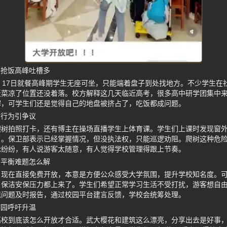
客抢饭高峰吐槽多
、17日就餐高峰期学生无座可坐，只能端着盘子到处找地方。不少学生在
饭菜凉了位置还没着落。校方解释这几天临近高考，很多高中研学团集中
解，可学生们还是觉得自己的地盘被挤占了，吃饭都成问题。
明行为引争议
爬树拍照打卡，还有博主在操场直播学生上体育课。学生们上课时发现窗
了。保卫部表示已经掌握情况，但没执法权，只能巡逻劝阻。爬树这种危
论纷纷，有人说游客太随意，有人觉得学校管理得跟上节奏。
大平衡难题怎么解
，现在直接免费开放，本意是方便公众感受大学氛围，提升学校知名度。
、保洁安保压力都上来了。学生们希望正常学习生活不受打扰，游客想自
现问题及时报告，通过校园平台建言反馈，学校会统筹处理。
游园呼吁升温
高校到底该怎么开放才合适。武大樱花和建筑这么漂亮，分享出去是好事