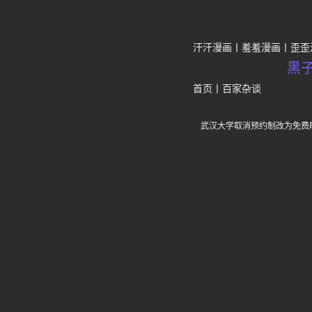
汗汗漫画
羞羞漫画
歪歪
黑
首页
丨
百家杂谈
武汉大学取消预约制改为免费