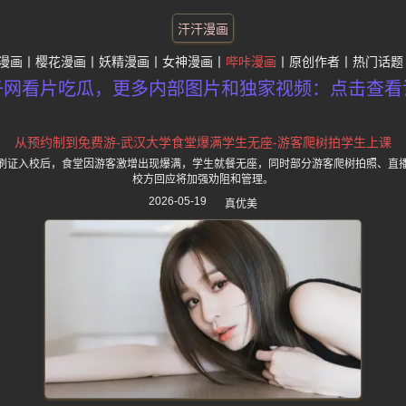
汗汗漫画
漫画
樱花漫画
妖精漫画
女神漫画
哔咔漫画
原创作者
热门话题
子网看片吃瓜，更多内部图片和独家视频：点击查看
从预约制到免费游-武汉大学食堂爆满学生无座-游客爬树拍学生上课
刷证入校后，食堂因游客激增出现爆满，学生就餐无座，同时部分游客爬树拍照、直
校方回应将加强劝阻和管理。
2026-05-19
真优美