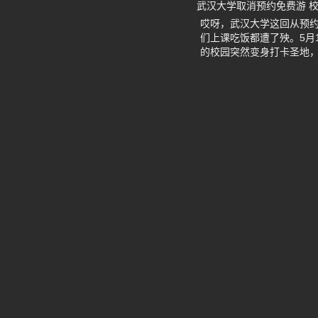
武汉大学取消预约免费游 
哎呀，武汉大学这回从预
们上课吃饭都遭了殃。5月
的校园突然变身打卡圣地