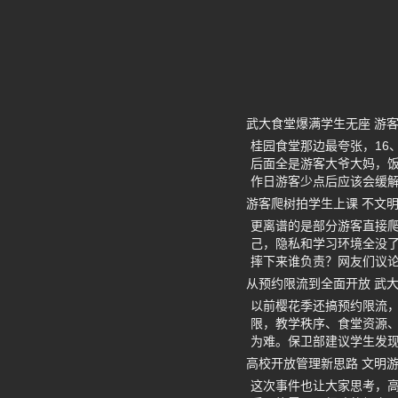
武大食堂爆满学生无座 游
桂园食堂那边最夸张，16
后面全是游客大爷大妈，
作日游客少点后应该会缓
游客爬树拍学生上课 不文
更离谱的是部分游客直接
己，隐私和学习环境全没
摔下来谁负责？网友们议
从预约限流到全面开放 武
以前樱花季还搞预约限流
限，教学秩序、食堂资源
为难。保卫部建议学生发
高校开放管理新思路 文明
这次事件也让大家思考，