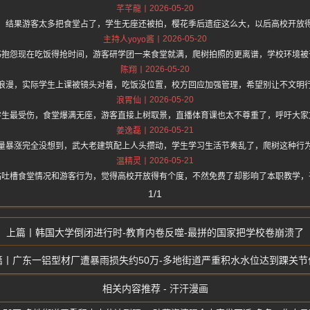
2026-05-20
芊芊龍
，结果游客太多把食堂占了，学生无座还被拍，樱花季后遗症这么大，以后高校开放
2026-05-20
主持人yoyo酱
书抱怨现在吃饭得抢时间，游客研学团一来食堂就满，爬树拍照的更离谱，学校环境被
2026-05-20
陈翔
浪漫，实际学生上课被镜头对着，吃饭没位置，校方回应加强管理，希望别让不文明
2026-05-20
浪胃仙
学生最受伤，食堂爆满无座，游客直接上树取景，直播体育课也太不尊重了，呼吁大家
2026-05-21
姜逸磊
量暴涨完全没想到，武大老建筑配上人头攒动，学生学习生活节奏乱了，爬树这种行
2026-05-21
温精灵
帖吐槽食堂情况和游客行为，觉得高校开放得有个度，不然免费了却影响了本职教学，
1/1
韩国大学倒闭进行时-教育内卷反噬-最拼的国家把学校卷崩溃了
广东一铝型材厂遭暴雨损失约50万-多地街道严重积水水位达到踝关节
相关内容推荐 - 汗汗漫画