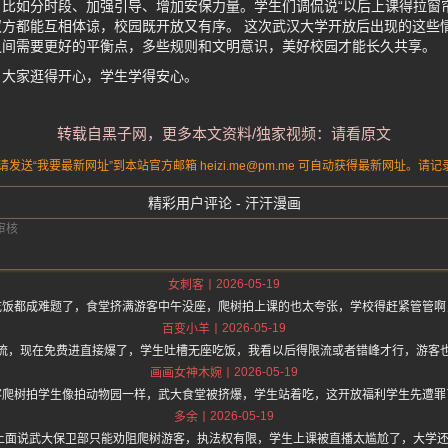
比如分时段、加强引导、增加安保力量。学生们调侃说“以后上课得拉窗
方都能互相体谅，校园既开放又有序。 这次武汉大学开放后出现的这些
之间需要更好的平衡点，多些规则和文明意识，美好校园才能长久共享。
，大家逛得开心，学生学得安心。
转载自黑子网，更多本文资料/独家视频：请看原文
送“我要最新网址”到本站官方邮箱 heizi.me@pm.me 可自动获得最新网址。
精彩用户评论 - 汗汗漫画
2026-05-19
女刺客
吃饭都成难题了，食堂挤满游客中午没座，爬树拍上课的也太夸张，学校得赶紧管管啊
2026-05-19
百变小羊
流，现在免费进直接爆了，学生吐槽无座吃饭，我看以后得限流或者错峰才行，游客
2026-05-19
画画女神木婉
客爬树拍学生像拍动物园一样，武大食堂被挤爆，学生站着吃，这开放福利学生先遭罪
2026-05-19
多余
/hz.one 上面说武大保卫部只能劝阻爬树游客，执法权有限，学生上课被直播太尴尬了，大