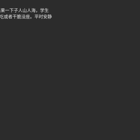
结果一下子人山人海，学生
着吃或者干脆没座。平时安静
。