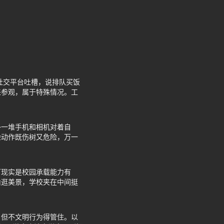
社交平台吐槽，说排队买饭
来参观，属于特殊情况。工
外一堆手机和相机对着自
险动作既伤树又危险，万一
可现实是校园承载能力有
由逛美景，学校夹在中间挺
，但不文明行为得管住。以