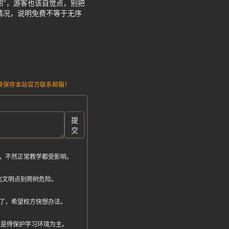
帘”，游客也该自觉点，别把
情况，说明免费不等于无序
请记录保存本站官方联系邮箱！
提
交
，不然正常教学都受影响。
也文明点别爬树危险。
了，希望校方快想办法。
学还是得保护学习环境为主。