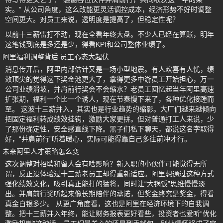
实。” 从公司角度，这么改能更灵活调控成本，经济形势不好时调整
空间更大。对员工来说，透明度是提高了，但稳定性呢？
以前十三薪雷打不动，现在全看年终大盘。不少人已经在算账，明年
这笔钱到底是多还是少，得看KPI和公司整体业绩了。
阿里福利调整背后 员工心态大起伏
消息传开后，阿里内部估计又是一场小型地震。有人欢喜有人忧，绩
效顶尖的觉得这下奖金池更大了，拿得更多中游员工开始担心，万一
公司业绩滑坡，并肩前行奖会不会缩水？老员工回忆起当年阿里高速
扩张期，福利一个比一个诱人，现在节奏慢下来了，各种优化接踵而
至。 这波十三薪并入，其实也是行业趋势的缩影。大厂们越来越倾向
把固定福利转成绩效挂钩，激励大家更拼。但对普通打工人来说，少
了那份确定性，安全感直线下降。黑子们私下聊天，都说这名字取得
好，“并肩前行”听着暖心，实际可能得靠自己多往前冲才行。
未来阿里人才策略怎么变
这次调整对招聘和留人会有啥影响？新入职的小伙伴可能觉得无所
谓，反正没体验过十三薪老员工却得重新适应。阿里想通过这种方式
强化绩效文化，吸引真正能打的猛将，同时让“大锅饭”思维慢慢淡
出。并肩前行奖听起来像长期陪伴的承诺，但奖金终究是奖金，得看
真金白银多少。 从更广角度看，这也是阿里在经济环境下的自我调
整。把十三薪并入年终，能让财务报表更好看些，投资者也爱听“优化