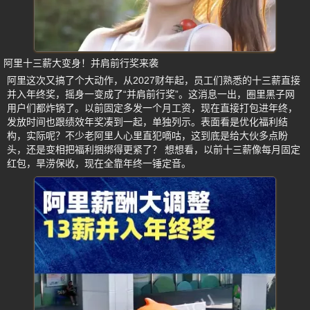
阿里十三薪大变身！并肩前行奖来袭
阿里这次又搞了个大动作，从2027财年起，员工们熟悉的十三薪直接
并入年终奖，摇身一变成了“并肩前行奖”。这消息一出，圈里黑子网
用户们都炸锅了。以前固定多发一个月工资，现在直接打包进年终，
发放时间也跟绩效年奖凑到一起，单独列示。表面看是优化福利结
构，实际呢？不少老阿里人心里直犯嘀咕，这到底是给大伙多点盼
头，还是变相把福利捆绑得更紧了？ 想想看，以前十三薪像每月固定
红包，旱涝保收，现在全靠年终一锤定音。