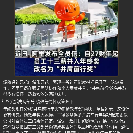
绩效好的兄弟自然乐开花，表现一般的可能就得捏把汗了。这波操
作，阿里显然在强调团队协作和个人贡献并重，“并肩前行”这名字取
得多有情怀，透着浓浓的画饼味儿。
年终奖拆成两部分 绩效与情怀双管齐下
年终奖现在分成“并肩前行年奖”和“绩效年奖”两块，单独列示，这设计
挺有讲究。绩效年奖大家懂，干得多拿得多并肩前行年奖听起来更像
公司对全体员工的集体肯定，强调一起打拼的感情牌。黑子们调侃，
这不就是把固定工资部分伪装成奖金吗？以后HR发通知的时候，恐怕
得写得更文艺了：“感谢各位伙伴并肩前行，共同收获这一年的果