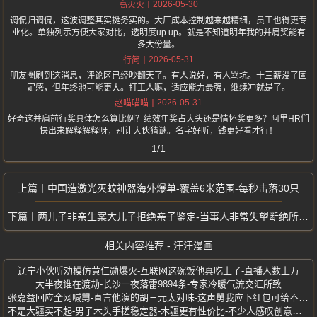
2026-05-30
高火火
调侃归调侃，这波调整其实挺务实的。大厂成本控制越来越精细，员工也得更专
业化。单独列示方便大家对比，透明度up up。就是不知道明年我的并肩奖能有
多大份量。
2026-05-31
行简
朋友圈刷到这消息，评论区已经吵翻天了。有人说好，有人骂坑。十三薪没了固
定感，但年终池可能更大。打工人嘛，适应能力最强，继续冲就是了。
2026-05-31
赵喵喵喵
好奇这并肩前行奖具体怎么算比例？绩效年奖占大头还是情怀奖更多？阿里HR们
快出来解释解释呀，别让大伙猜谜。名字好听，钱更好看才行！
1/1
中国造激光灭蚊神器海外爆单-覆盖6米范围-每秒击落30只
两儿子非亲生案大儿子拒绝亲子鉴定-当事人非常失望断绝所有往来
相关内容推荐 - 汗汗漫画
辽宁小伙听劝模仿黄仁勋爆火-互联网这碗饭他真吃上了-直播人数上万
大半夜谁在渡劫-长沙一夜落雷9894条-专家冷暖气流交汇所致
张嘉益回应全网喊舅-直言他演的胡三元太对味-这声舅我应下红包可给不起啊
不是大疆买不起-男子木头手搓稳定器-木疆更有性价比-不少人感叹创意十足