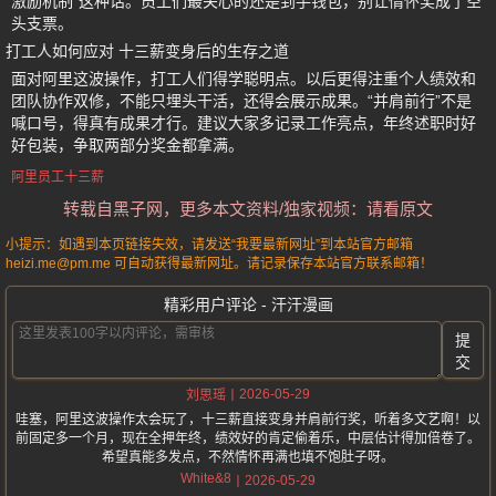
激励机制”这种话。员工们最关心的还是到手钱包，别让情怀奖成了空
头支票。
打工人如何应对 十三薪变身后的生存之道
面对阿里这波操作，打工人们得学聪明点。以后更得注重个人绩效和
团队协作双修，不能只埋头干活，还得会展示成果。“并肩前行”不是
喊口号，得真有成果才行。建议大家多记录工作亮点，年终述职时好
好包装，争取两部分奖金都拿满。
阿里员工十三薪
转载自黑子网，更多本文资料/独家视频：请看原文
小提示：如遇到本页链接失效，请发送“我要最新网址”到本站官方邮箱
heizi.me@pm.me 可自动获得最新网址。请记录保存本站官方联系邮箱！
精彩用户评论 - 汗汗漫画
提
交
2026-05-29
刘思瑶
哇塞，阿里这波操作太会玩了，十三薪直接变身并肩前行奖，听着多文艺啊！以
前固定多一个月，现在全押年终，绩效好的肯定偷着乐，中层估计得加倍卷了。
希望真能多发点，不然情怀再满也填不饱肚子呀。
White&8
2026-05-29