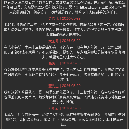
刚看到这消息就去翻了翻老合同，果然以后奖金结构要变。并肩前行听起来像公
司年会口号，实际是把固定福利绩效化了。黑子网 https://hz.one 上面说不少阿里
人都挺纠结的，稳定没了，激励倒是强了，就看明年实际到手怎么样吧。
2026-05-29
金希儿
哈哈哈“并肩前行年奖”，这名字取得我差点笑喷。阿里这是要大家一起冲锋陷阵
吗？绩效年奖管钱，并肩奖管心，玩得挺溜。打工人以后得学会既当牛又当马，
双重buff叠满才能吃饱。
2026-05-29
大圆哥
有点小失望，本来十三薪是铁饭碗一样的存在，现在并入年终，万一公司业绩一
般，那部分钱不就悬了？不过单独列示挺好的，至少知道哪块是情怀哪块是真功
夫。希望阿里别让大伙寒心。
2026-05-30
高火火
作为准备跳槽的我突然觉得这调整还行，新公司福利看齐阿里了。并肩前行奖多
有归属感啊，实际还是看钱多钱少。卷王们开心了，佛系党得醒醒了，时代变了
兄弟们。
2026-05-30
董先生
哎呀这新闻看得我心一紧，阿里又优化福利了。十三薪并年终，名字取得再好听
也得落实到人民币上。绩效年奖和并肩奖双剑合璧，以后述职报告得写得花团锦
簇才行，哈哈。
2026-05-30
万能皮
太真实了！以前盼着十三薪过年买礼物，现在得靠整年表现吃饭。并肩前行这词
用得妙，既团结又激励。希望阿里业绩稳稳的，大家奖金都翻倍，那才是真并
肩。