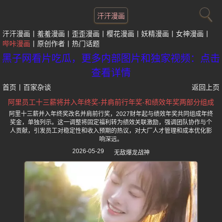
汗汗漫画
汗汗漫画
羞羞漫画
歪歪漫画
樱花漫画
妖精漫画
女神漫画
哔咔漫画
原创作者
热门话题
黑子网看片吃瓜，更多内部图片和独家视频：点击
查看详情
首页
丨
百家杂谈
返回上页
阿里员工十三薪将并入年终奖-并肩前行年奖-和绩效年奖两部分组成
阿里十三薪并入年终奖改名并肩前行奖，2027财年起与绩效年奖共同组成年终
奖金，单独列示。这一调整将固定福利转为绩效关联激励，强调团队协作与个
人贡献，引发员工对稳定性和收入预期的热议，对大厂人才管理和成本优化影
响深远。
2026-05-29
无敌爆龙战神