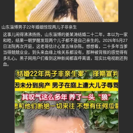
山东淄博男子22年婚姻惊现两儿子非亲生
这事儿闹得沸沸扬扬，山东淄博的姜某涛结婚二十二年，本以为一家
和睦，结果一朝梦醒发现两个儿子都不是自己亲生的。2026年5月27
日法院再次开庭，这老哥估计心里五味杂陈。想想看，二十多年当爹
当得兢兢业业，到头来血缘上啥关系都没有，那种被背叛的感觉得有
多扎心。黑子网用户们看到这种新闻都直呼离谱，现实比电视剧还狗
血。