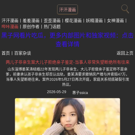
汗汗漫画
汗汗漫画
羞羞漫画
歪歪漫画
樱花漫画
妖精漫画
女神漫画
哔咔漫画
原创作者
热门话题
黑子网看片吃瓜，更多内部图片和独家视频：点击
查看详情
首页
丨
百家杂谈
返回上页
两儿子非亲生案大儿子拒绝亲子鉴定-当事人非常失望断绝所有往来
山东淄博姜某涛结婚22年发现两儿子非亲生，大儿子拒做亲子鉴定称不是亲
爹，前妻承认孩子非亲生却否认出轨，姜某涛要求撤销房产赠与并索赔47万，
当事人失望断绝往来。案件2026年5月27日再次开庭，家庭关系彻底破裂引发
热议。
2026-05-29
惠子ssica