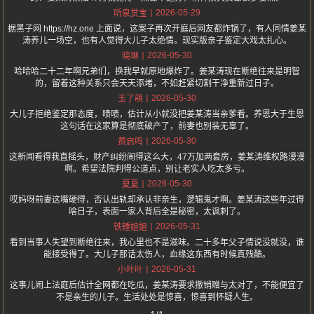
2026-05-29
听泉赏宝
据黑子网 https://hz.one 上面说，这案子再次开庭后网友都炸锅了，有人同情姜某
涛养儿一场空，也有人觉得大儿子太绝情。现实版亲子鉴定大戏太扎心。
2026-05-30
晓琳
哈哈哈二十二年啊兄弟们，换我早就原地爆炸了。姜某涛现在断绝往来是明智
的，留着这种关系只会天天添堵，不如赶紧切割干净重新过日子。
2026-05-30
玉了萌
大儿子拒绝鉴定那态度，啧啧，估计从小就没把姜某涛当亲爹看。养恩大于生恩
这句话在这家算是彻底破产了，前妻也别装无辜了。
2026-05-30
费启鸣
这新闻看得我直摇头，财产纠纷闹得这么大，47万加两套房，姜某涛维权路漫漫
啊。希望法院判得公道点，别让老实人吃太多亏。
2026-05-30
夏夏
哎妈呀前妻这嘴硬得，否认出轨却承认非亲生，逻辑鬼才啊。姜某涛这些年过得
啥日子，表面一家人背后全是秘密，太讽刺了。
2026-05-31
铁锤姐姐
看到当事人失望到断绝往来，我心里也不是滋味。二十多年父子情说没就没，谁
能接受得了。大儿子那话太伤人，血缘这东西有时候真残酷。
2026-05-31
小叶叶
这事儿闹上法庭后估计全网都在吃瓜，姜某涛要求撤销赠与太对了，不能便宜了
不是亲生的儿子。生活处处是惊喜，惊喜到怀疑人生。