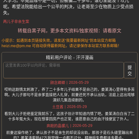
人学习。毕竟血缘不是一切，但被骗二十多年，谁心里能没个坎儿
呢。希望法院能给出一个公平的判决，让老哥至少在物质上少受点损
失。
两儿子非亲生案
转载自黑子网，更多本文资料/独家视频：请看原文
小提示：如遇到本页链接失效，请发送“我要最新网址”到本站官方邮箱
heizi.me@pm.me 可自动获得最新网址。请记录保存本站官方联系邮箱！
精彩用户评论 - 汗汗漫画
提
交
2026-05-29
顾念卿卿
哎哟这剧情太刺激了，养了二十多年儿子结果不是自己的，姜某涛心里得有多苦
啊。大儿子那句不是亲爹直接把人扎穿，前妻还死不承认出轨，法庭上这出戏够
演好几集连续剧的。
2026-05-29
土豆酱
看到大儿子拒绝鉴定我就乐了，这孩子估计早知道内情了吧。姜某涛白白当了二
十多年冤大头，现在想拿回房产也正常，谁愿意自己的血汗钱便宜了外人。
2026-05-29
奔跑的晶骡儿
前妻这操作绝了，承认孩子不是亲生的却说没出轨，那孩子是石头缝里蹦出来
的？姜某涛索赔47万我觉得一点都不过分，精神损失费都该多要点。