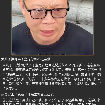
大儿子拒绝亲子鉴定怒称不是亲爹
大儿子直接拒绝做亲子鉴定，还当庭说姜某涛“不是亲爹”，这态度够
硬气的。姜某涛本来想通过鉴定确认事实，结果儿子这一拒就等于把
门彻底关上了。分析下来，这孩子可能早就知道点啥，或者干脆不想
跟这个“前爹”扯上关系。二十多年养育之恩换来一句不是亲爹，搁谁
身上都得寒心到底。姜某涛失望到断绝所有往来，也能理解，谁受得
了这委屈。
前妻庭上承认孩子非亲生却否认出轨
前妻在法庭上否认自己出轨，但又承认孩子不是姜某涛的，这话听着
就矛盾得厉害。不是出轨那孩子怎么来的？总不能说天上掉下来的