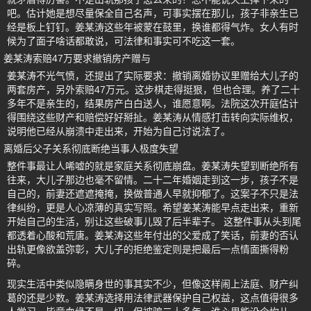
吧。估计她是想尽量保全自己名声，可事实摆在那儿，孩子非亲生已
经是板上钉钉。姜某涛这些年被蒙在鼓里，换谁都得气炸。女人有时
候为了面子啥话都敢说，可法律和事实可不吃这一套。
姜某涛索赔47万要求撤销房产赠与
姜某涛不光气愤，还提出了实际要求：撤销离婚协议里赠给大儿子的
两套房产，另外索赔47万元。这步棋走得挺狠，但也合理。养了二十
多年不是亲生的，结果房产白白送人，谁愿意啊。法院这次开庭估计
得围绕这些财产和赔偿好好掰扯。姜某涛从情感打击转向实际维权，
说明他已经从崩溃中走出来，开始为自己讨说法了。
离婚后父子关系彻底断绝当事人极度失望
整件事最让人唏嘘的就是家庭关系彻底崩盘。姜某涛失望到断绝所有
往来，大儿子那边也毫不留情。二十二年婚姻走到这一步，孩子不是
自己的，前妻还遮遮掩掩，换做普通人早就抑郁了。这案子不只是法
律纠纷，更是人心凉薄的真实写照。希望姜某涛能早点走出来，重新
开始自己的生活，别让这些破事儿毁了后半辈子。 这整件事从头到尾
都透着心酸和荒唐。姜某涛这些年付出的父爱成了笑话，前妻的否认
出轨更像欲盖弥彰，大儿子的拒绝鉴定则是把最后一点情面撕得粉
碎。
现实生活中类似隐瞒身世的事其实不少，但像这样闹上法庭、财产纠
葛的还是少数。姜某涛选择用法律武器保护自己权益，这点值得很多