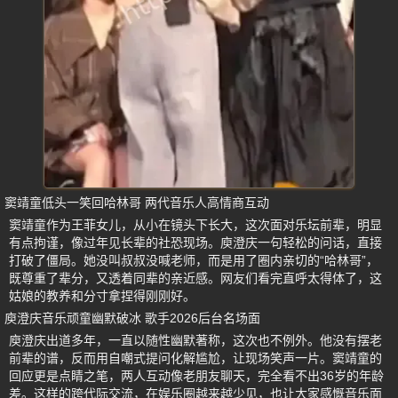
窦靖童低头一笑回哈林哥 两代音乐人高情商互动
窦靖童作为王菲女儿，从小在镜头下长大，这次面对乐坛前辈，明显
有点拘谨，像过年见长辈的社恐现场。庾澄庆一句轻松的问话，直接
打破了僵局。她没叫叔叔没喊老师，而是用了圈内亲切的“哈林哥”，
既尊重了辈分，又透着同辈的亲近感。网友们看完直呼太得体了，这
姑娘的教养和分寸拿捏得刚刚好。
庾澄庆音乐顽童幽默破冰 歌手2026后台名场面
庾澄庆出道多年，一直以随性幽默著称，这次也不例外。他没有摆老
前辈的谱，反而用自嘲式提问化解尴尬，让现场笑声一片。窦靖童的
回应更是点睛之笔，两人互动像老朋友聊天，完全看不出36岁的年龄
差。这样的跨代际交流，在娱乐圈越来越少见，也让大家感慨音乐面