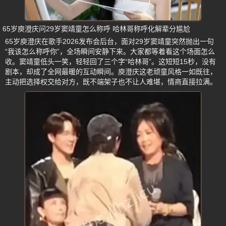
65岁庾澄庆问29岁窦靖童怎么称呼 哈林哥称呼化解辈分尴尬
65岁庾澄庆在歌手2026发布会后台，面对29岁窦靖童突然抛出一句
“我该怎么称呼你”，全场瞬间安静下来。大家都等着看这个场面怎么
收。窦靖童低头一笑，轻轻回了三个字“哈林哥”。这短短15秒，没有
剧本，却成了全网最暖的互动瞬间。庾澄庆这老顽童风格一如既往，
主动把选择权交给对方，既不端架子也不让人难堪，情商直接拉满。