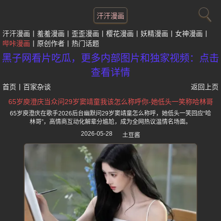
汗汗漫画
汗汗漫画
羞羞漫画
歪歪漫画
樱花漫画
妖精漫画
女神漫画
哔咔漫画
原创作者
热门话题
黑子网看片吃瓜，更多内部图片和独家视频：点击
查看详情
首页
丨
百家杂谈
返回上页
65岁庾澄庆当众问29岁窦靖童我该怎么称呼你-她低头一笑称哈林哥
65岁庾澄庆在歌手2026后台幽默问29岁窦靖童怎么称呼，她低头一笑回应“哈
林哥”，高情商互动化解辈分尴尬，成为全网热议温情名场面。
2026-05-28
土豆酱