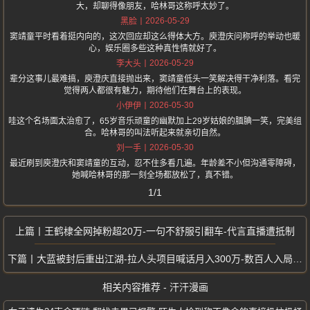
大，却聊得像朋友，哈林哥这称呼太妙了。
2026-05-29
黑脸
窦靖童平时看着挺内向的，这次回应却这么得体大方。庾澄庆问称呼的举动也暖
心，娱乐圈多些这种真性情就好了。
2026-05-29
李大头
辈分这事儿最难搞，庾澄庆直接抛出来，窦靖童低头一笑解决得干净利落。看完
觉得两人都很有魅力，期待他们在舞台上的表现。
2026-05-30
小伊伊
哇这个名场面太治愈了，65岁音乐顽童的幽默加上29岁姑娘的腼腆一笑，完美组
合。哈林哥的叫法听起来就亲切自然。
2026-05-30
刘一手
最近刷到庾澄庆和窦靖童的互动，忍不住多看几遍。年龄差不小但沟通零障碍，
她喊哈林哥的那一刻全场都放松了，真不错。
1/1
王鹤棣全网掉粉超20万-一句不舒服引翻车-代言直播遭抵制
大蓝被封后重出江湖-拉人头项目喊话月入300万-数百人入局总金额破千万
相关内容推荐 - 汗汗漫画