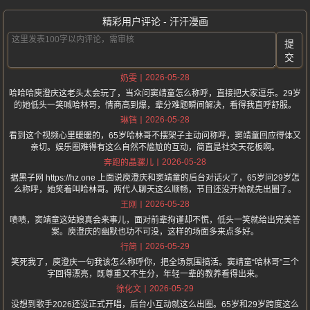
精彩用户评论 - 汗汗漫画
提
交
2026-05-28
奶雯
哈哈哈庾澄庆这老头太会玩了，当众问窦靖童怎么称呼，直接把大家逗乐。29岁
的她低头一笑喊哈林哥，情商高到爆，辈分难题瞬间解决，看得我直呼舒服。
2026-05-28
琳铛
看到这个视频心里暖暖的，65岁哈林哥不摆架子主动问称呼，窦靖童回应得体又
亲切。娱乐圈难得有这么自然不尴尬的互动，简直是社交天花板啊。
2026-05-28
奔跑的晶骡儿
据黑子网 https://hz.one 上面说庾澄庆和窦靖童的后台对话火了，65岁问29岁怎
么称呼，她笑着叫哈林哥。两代人聊天这么顺畅，节目还没开始就先出圈了。
2026-05-28
王刚
啧啧，窦靖童这姑娘真会来事儿，面对前辈拘谨却不慌，低头一笑就给出完美答
案。庾澄庆的幽默也功不可没，这样的场面多来点多好。
2026-05-29
行简
笑死我了，庾澄庆一句我该怎么称呼你，把全场氛围搞活。窦靖童“哈林哥”三个
字回得漂亮，既尊重又不生分，年轻一辈的教养看得出来。
2026-05-29
徐化文
没想到歌手2026还没正式开唱，后台小互动就这么出圈。65岁和29岁跨度这么