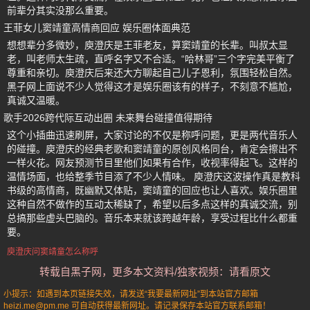
前辈分其实没那么重要。
王菲女儿窦靖童高情商回应 娱乐圈体面典范
想想辈分多微妙，庾澄庆是王菲老友，算窦靖童的长辈。叫叔太显
老，叫老师太生疏，直呼名字又不合适。“哈林哥”三个字完美平衡了
尊重和亲切。庾澄庆后来还大方聊起自己儿子恩利，氛围轻松自然。
黑子网上面说不少人觉得这才是娱乐圈该有的样子，不刻意不尴尬，
真诚又温暖。
歌手2026跨代际互动出圈 未来舞台碰撞值得期待
这个小插曲迅速刷屏，大家讨论的不仅是称呼问题，更是两代音乐人
的碰撞。庾澄庆的经典老歌和窦靖童的原创风格同台，肯定会擦出不
一样火花。网友预测节目里他们如果有合作，收视率得起飞。这样的
温情场面，也给整季节目添了不少人情味。 庾澄庆这波操作真是教科
书级的高情商，既幽默又体贴，窦靖童的回应也让人喜欢。娱乐圈里
这种自然不做作的互动太稀缺了，希望以后多点这样的真诚交流，别
总搞那些虚头巴脑的。音乐本来就该跨越年龄，享受过程比什么都重
要。
庾澄庆问窦靖童怎么称呼
转载自黑子网，更多本文资料/独家视频：请看原文
小提示：如遇到本页链接失效，请发送“我要最新网址”到本站官方邮箱
heizi.me@pm.me 可自动获得最新网址。请记录保存本站官方联系邮箱！