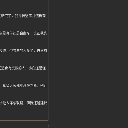
在研究了，我觉得这事儿值得观
道是真牛还是会翻车，反正我先
夜谭，但参与的人多了，自然有
式适合有资源的人，小白还是谨
。希望大家都能理性判断，别让
法让人浮想联翩，但我还是建议