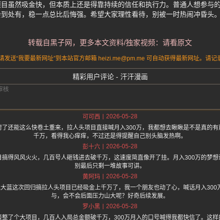
项目虽然吸金快，但本质上还是得靠持续的信任和执行力。普通人想参与
会到处有，稳一点总比后悔强。希望大家理性看待，别被一时热闹冲昏头
转载自黑子网，更多本文资料/独家视频：请看原文
送“我要最新网址”到本站官方邮箱 heizi.me@pm.me 可自动获得最新网址。
精彩用户评论 - 汗汗漫画
2026-05-28
可可西
封了还能这么快卷土重来，拉人头项目直接喊月入300万，我都想去瞅瞅是不是真的有
千万，看得我心痒痒，不过还是得提醒自己别头脑发热啊。
2026-05-28
彭十六
目搞得风风火火，几百号人砸钱进去破千万，这速度简直像开了挂。月入300万的梦想
别最后只剩一堆故事可讲。
2026-05-28
黄阿玛
.one 上面说大蓝这次回归搞拉人头项目已经吸金上千万了，我一个朋友也动了心，喊话月入3
与，会不会后面压力山大呢？好奇后续发展。
2026-05-28
罗小黑
接整了个大项目，几百人入局总金额破千万，300万月入的口号喊得我都快信了。这样