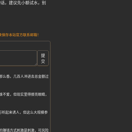
的话，建议先小额试水，别
。
请记录保存本站官方联系邮箱！
提
交
那么香。几百人冲进去总金额过
谁不爱，但现实里得擦亮眼睛，
00万听起来诱人，但这么大规模参
的赚钱方式刺激是刺激，可风险