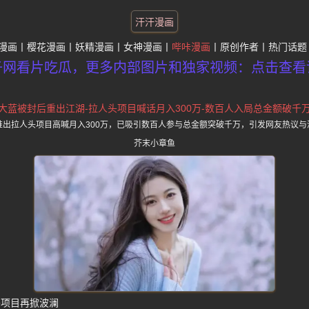
汗汗漫画
漫画
樱花漫画
妖精漫画
女神漫画
哔咔漫画
原创作者
热门话题
子网看片吃瓜，更多内部图片和独家视频：点击查看
大蓝被封后重出江湖-拉人头项目喊话月入300万-数百人入局总金额破千
推出拉人头项目高喊月入300万，已吸引数百人参与总金额突破千万，引发网友热议与
芥末小章鱼
头项目再掀波澜