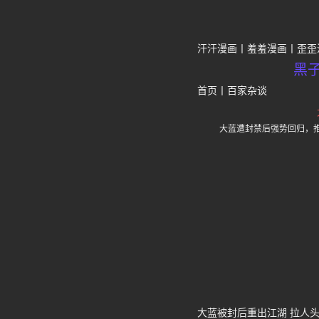
汗汗漫画
羞羞漫画
歪歪
黑
首页
丨
百家杂谈
大蓝遭封禁后强势回归，
大蓝被封后重出江湖 拉人