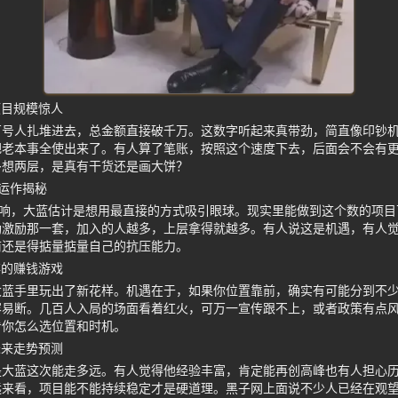
项目规模惊人
百号人扎堆进去，总金额直接破千万。这数字听起来真带劲，简直像印钞
把老本事全使出来了。有人算了笔账，按照这个速度下去，后面会不会有
多想两层，是真有干货还是画大饼？
后运作揭秘
天响，大蓝估计是想用最直接的方式吸引眼球。现实里能做到这个数的项
励激励那一套，加入的人越多，上层拿得就越多。有人说这是机遇，有人
前还是得掂量掂量自己的抗压能力。
存的赚钱游戏
大蓝手里玩出了新花样。机遇在于，如果你位置靠前，确实有可能分到不
容易断。几百人入局的场面看着红火，可万一宣传跟不上，或者政策有点
看你怎么选位置和时机。
未来走势预测
是大蓝这次能走多远。有人觉得他经验丰富，肯定能再创高峰也有人担心
来看，项目能不能持续稳定才是硬道理。黑子网上面说不少人已经在观望