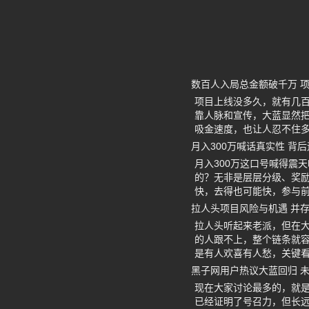
数百人入局总金额破千万 
项目上线没多久，就有几
靠人脉和宣传，大蓝显然
吸金速度，也让人忍不住
月入300万喊话真实性 背
月入300万这口号喊得震
的？无非是层层分级、奖
快，去得也可能快，参与
拉人头项目风险与机遇 并
拉人头听起来老派，但在
的人跟不上，整个链条就
是有人欢喜有人愁，关键
黑子网用户热议大蓝回归 
现在大家讨论最多的，就
已经证明了号召力，但长远