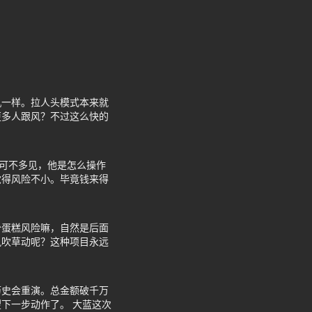
机一样。拉人头模式本来就
更多人跟风？不过这么快的
目可不多见，他是怎么操作
觉得风险不小。毕竟钱来得
少蛋糕风险嘛，自然是后面
风吹草动呢？这种项目永远
历史会重演。总金额破千万
下一步动作了。 大蓝这次