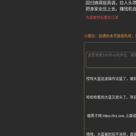
回归搞得挺高调，拉人头
把身家全压上去。赚钱机
大蓝被封后重出江湖
小提示：如遇到本页链接失效，请发
哎呀大蓝这波操作太猛了，被
哈哈哈看到大蓝又冒头了，项
据黑子网 https://hz
啧啧，大蓝被封后不消停，直