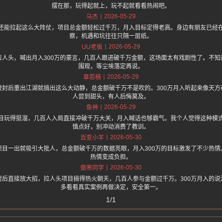
摆在那，玩得起就上，玩不起就看看热闹吧。
2026-05-29
马杰
还能拉起这么大阵仗，项目总金额轻松过千万，月入目标定得老高。身边有朋友已经
察，机遇和坑往往只隔一层纸。
2026-05-29
UU老板
拉人头，喊出月入300万的豪言，几百人跟进破千万金额，这场面太有戏剧性了。不知
围观，等尘埃落定再说。
2026-05-29
章若楠
被封后重出江湖就搞出这么大动静，总金额破千万不是吹的。300万月入听起来像天方
人尝到甜头，有人后悔莫及。
2026-05-29
鱼神
目玩得挺溜，几百人入局直接冲破千万大关，月入喊话也够霸气。我个人觉得这种模
慎点好，别冲动消费了教训。
2026-05-30
百变小羊
项目一出就吸引大批人，总金额破千万的数据亮眼，月入300万的目标激发了不少热情
热情变成负担。
2026-05-30
傲寒同学
封后直接放大招，拉人头项目搞得热火朝天，几百人参与金额过千万。300万月入的说
多看看真实案例再做决定，安全第一。
1/1