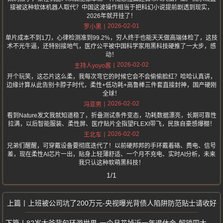
接被这种软体机器人取代？中国这波操作相当于把科幻小说提前剧透到现实，
2026年就开挂了！
2026-02-01
罗小黑
单片成本不到1刀，心律检测准到99.2%，穷人终于也能天天做高端体检了，这技
术不光牛逼，还特别接地气，医疗公平被中国科学家用黑科技硬推了一大步，感
动！
2026-02-02
主持人yoyo酱
开个玩笑，这芯片这么柔，我每次弯它的时候它会不会偷偷脸红？哈哈认真讲，
边缘计算从此告别卡脖子时代，柔性+低功耗+高鲁棒三件套直接封神，国产硬刚
全球！
2026-02-02
冯亚男
看到Nature发文我就知道稳了，折叠测试条件变态，功耗数据漂亮，长期可靠性
拉满，以后智能服装、柔性屏、医疗贴片全指望FLEXI带飞，民族自豪感爆棚！
2026-02-02
王北车
兄弟们醒醒，可穿戴设备要彻底迭代了！以前硬邦邦的手环戴着硌、费电、信号
差，现在柔性AI芯片一出，贴身上轻薄舒适、一个月不充电、实时AI分析，未来
我只认这种软萌黑科技！
1/1
上班被公司坑了200万元-央视曝光背债人陷阱防范贴士请收好
82岁大爷背包环游世界-一个月花掉近一年退休金-解锁四大洲踏遍10余国