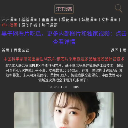
汗汗漫画
汗汗漫画
羞羞漫画
歪歪漫画
樱花漫画
妖精漫画
女神漫画
哔咔漫画
原创作者
热门话题
黑子网看片吃瓜，更多内部图片和独家视频：点击
查看详情
首页
丨
百家杂谈
返回上页
中国科学家研发出柔性AI芯片-该芯片采用低温多晶硅薄膜晶体管技术
清华北大联合搞出FLEXI全柔性AI芯片，基于低温多晶硅薄膜晶体管技术，超薄
可弯折4万次性能几乎不衰，功耗最低55.94微瓦，存算一体架构让边缘AI计算
效率暴涨。未来可穿戴医疗、柔性机器人、智能皮肤全指望它，中国柔性电子
领域这次真把全球甩开几条街了！
2026-01-31
illis