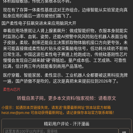
体积超级敏感，传统方案根本玩不转。
现在有了存算一体柔性基底这对王炸组合，边缘智能从实验室走向真
贴身应用的最后一道坎被他们踹飞了。
国产柔性电子狂飙突进未来应用脑洞大开
单看应用场景就让人肾上腺素飙升：做成智能织物，衣服本身就能实
时监测心率、血氧、姿势，还能AI预警中风风险贴在机器人表面当电
子皮肤，柔软、耐摔还能自主决策抓取物体脑机接口方向更夸张，未
来可能直接做成柔性贴片贴头皮采集脑电信号，低功耗长续航不影响
日常生活。中国这波在柔性电子赛道上抢跑成功，传统硅基刚性芯片
慢慢会发现自己越来越“硬”得尴尬。量产成本低、工艺成熟、可靠性
拉满，估计两三年内就能看到商用产品落地。
医疗穿戴、智能家居、柔性显示、工业机器人全都要被这黑科技洗牌
一遍，国产骄傲不是吹的，这次是真把未来提前拉到2026年了。
柔性AI芯片
转载自黑子网，更多本文资料/独家视频：请看原文
小提示：如遇到本页链接失效，请发送“我要最新网址”到本站官方邮箱
heizi.me@pm.me 可自动获得最新网址。请记录保存本站官方联系邮箱！
精彩用户评论 - 汗汗漫画