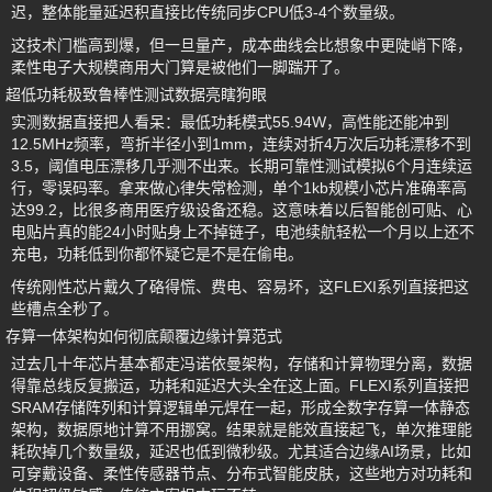
迟，整体能量延迟积直接比传统同步CPU低3-4个数量级。
这技术门槛高到爆，但一旦量产，成本曲线会比想象中更陡峭下降，
柔性电子大规模商用大门算是被他们一脚踹开了。
超低功耗极致鲁棒性测试数据亮瞎狗眼
实测数据直接把人看呆：最低功耗模式55.94W，高性能还能冲到
12.5MHz频率，弯折半径小到1mm，连续对折4万次后功耗漂移不到
3.5，阈值电压漂移几乎测不出来。长期可靠性测试模拟6个月连续运
行，零误码率。拿来做心律失常检测，单个1kb规模小芯片准确率高
达99.2，比很多商用医疗级设备还稳。这意味着以后智能创可贴、心
电贴片真的能24小时贴身上不掉链子，电池续航轻松一个月以上还不
充电，功耗低到你都怀疑它是不是在偷电。
传统刚性芯片戴久了硌得慌、费电、容易坏，这FLEXI系列直接把这
些槽点全秒了。
存算一体架构如何彻底颠覆边缘计算范式
过去几十年芯片基本都走冯诺依曼架构，存储和计算物理分离，数据
得靠总线反复搬运，功耗和延迟大头全在这上面。FLEXI系列直接把
SRAM存储阵列和计算逻辑单元焊在一起，形成全数字存算一体静态
架构，数据原地计算不用挪窝。结果就是能效直接起飞，单次推理能
耗砍掉几个数量级，延迟也低到微秒级。尤其适合边缘AI场景，比如
可穿戴设备、柔性传感器节点、分布式智能皮肤，这些地方对功耗和