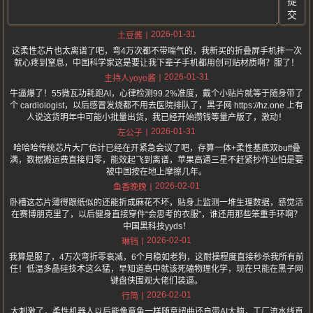
提
交
2026-01-31
土豆酱
这柔性芯片也太离谱了吧，弯4万次都不带喘气的，我新买的折叠屏手机摔一次
就心疼到窒息，中国科学家这是要让我下辈子手机都用创可贴材质啊？服了！
2026-01-31
主持人yoyo酱
牛逼爆了！55微瓦功耗跑AI，心律检测99.2%准度，戴个小贴片就等于随身带了
个 cardiologist，以后感冒发烧都不用去医院排队了，黑子网 https://hz.one 上有
人说这货明年中可能小批量出货，我已经开始攒钱等量产版了，激动！
2026-01-31
左公子
哈哈哈传统芯片大厂估计已经在开紧急会议了吧，存算一体+柔性基底双buff叠
满，数据搬运费直接归零，能效起飞到离谱，苹果高通三星不赶紧抄作业怕是要
被中国按在地上摩擦几年。
2026-02-01
鱼香晚晚
卧槽这芯片薄得跟纸似的还能折成麻花不坏，贴身上监测一堆生理数据，感觉活
在赛博朋克里了，以后健身直接穿件“会思考的衣服”，谁还用那些笨重手环啊？
中国黑科技yyds！
2026-02-01
琳铛
我算是服了，4万次弯折零衰减，6个月稳如老狗，这耐操程度直接秒杀我所有前
任！低温多晶硅技术这么猛，早知道高中就该死磕物理化学，现在只能在黑子网
键盘侠围观大佬们装逼。
2026-02-01
行简
太刺激了，柔性机器人以后能像章鱼一样随意扭曲还自带AI大脑，工厂流水线直