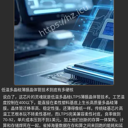
低温多晶硅薄膜晶体管技术到底有多硬核
说白了，这芯片的灵魂就是低温多晶硅LTPS薄膜晶体管技术。工艺温
度控制在400以下，能直接在柔性塑料基底上生长高质量多晶硅薄
膜，晶体管迁移率高、稳定性强，还薄得像纸一样。传统硅基芯片高
温工艺根本玩不转柔性基材，而LTPS完美兼容柔性衬底，良率做到
70-92，单片成本压到不到1美元。加上他们创新的存算一体架构，计
算和存储焊死在一起，省掉海量数据在存和算之间来回跑的能耗和延