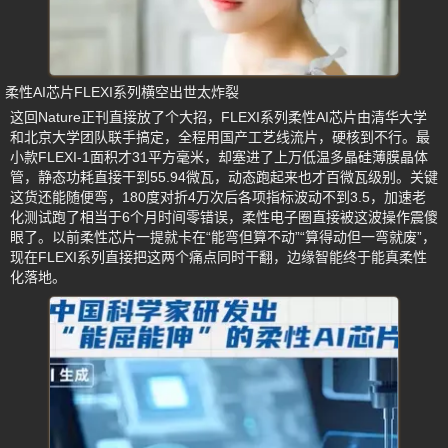
柔性AI芯片FLEXI系列横空出世太炸裂
这回Nature正刊直接放了个大招，FLEXI系列柔性AI芯片由清华大学
和北京大学团队联手搞定，全程用国产工艺线流片，硬核到不行。最
小款FLEXI-1面积才31平方毫米，却塞进了上万低温多晶硅薄膜晶体
管，静态功耗直接干到55.94微瓦，动态跑起来也才百微瓦级别。关键
这货还能随便弯，180度对折4万次后各项指标波动不到3.5，加速老
化测试跑了相当于6个月时间零错误，柔性电子圈直接被这波操作震傻
眼了。以前柔性芯片一提就卡在“能弯但算不动”“算得动但一弯就废”，
现在FLEXI系列直接把这两个痛点同时干翻，边缘智能终于能真柔性
化落地。