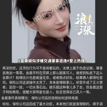
再深挖挖，这顶包行为可不是闹着玩的，法律上属于伪造证据，肇事
逃逸加一等罪。金晨平时在荧屏上那么甜美可人，谁想到私底下这么
会算计？助理估计也是被逼无奈，或者图点好处，结果俩人都得吃官
司。保险公司这波操作太亮了，本来是理赔事儿，却意外成了正义使
者，监控一放，一切水落石出。娱乐圈这种事儿多了去，但金晨这案
子特别典型，提醒大家明星也是人，别总觉得自己高人一等。
金晨事件真相曝光：保险公司监控视频如何逆转局面
哈哈，保险公司这回成了最大功臣，本来他们就是查理赔的，顺手调