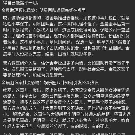
得自己能摆平一切。
金晨助理顶包风波：明星团队道德底线在哪里
哎，这助理也够惨的，被金晨推出去挡枪，顶包这种事儿说白了就是
牺牲小卒保车。明星团队里，这种操作见怪不怪了，金晨肇事后第一
时间不是报警，而是找人替罪，道德底线低得可怕。保险公司一查监
控，助理的谎言瞬间崩盘，现在俩人都得面对法律制裁。粉丝们别急
着洗地，这不是小事儿，是原则问题。 深想一层，明星光环下藏着多
少黑幕？助理顶包反映了团队的默契配合，但也暴露了利益捆绑。金
晨平时人设那么完美，结果一出事儿就原形毕露。
警方调查组介入后，估计会牵扯出更多内情，比如团队有没有事先串
供。娱乐圈需要整顿了，这种风气太坏，影响社会公平。金晨这案子
要是处理得好，能成为典型警示。
金晨逃逸案社会影响：娱乐圈八卦如何引发公众热议
哇塞，这事儿一爆出，网上炸锅了，大家议论金晨从甜美女神变逃逸
嫌疑人，转变太快。保险公司监控曝光后，公众对明星道德的质疑声
浪高涨，很多人说这不光是金晨个人的事儿，而是整个圈子的缩影。
警方调查组的成立，让大家看到正义不缺席，但也担心会不会大事化
小。 解读起来，这事件放大镜般照出明星与普通人的差距。肇事逃逸
本是常见事故，但明星一掺和，就成了八卦焦点。社会影响大，教育
年轻人责任担当。金晨粉丝分裂了，有的脱粉，有的死忠。