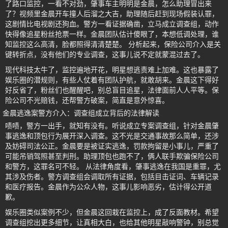
了路口监控，一看不对劲，肇事车主明明是金晨，怎么助理冒出来
了？视频里金晨开车撞人后溜之大吉，助理随后赶到现场假装认罪，
这剧情比电视剧还狗血。警方一看证据确凿，立马成立调查组，动作
快得像追星粉丝抢票一样。金晨团队估计傻眼了，本想低调处理，谁
知监控这么高清，脸都照得清清楚楚。 分析起来，保险公司介入是关
键转折点，没有他们的专业调查，这事儿说不定就蒙混过去了。
现代科技太牛了，监控遍地开花，明星想逃责难上加难。这也暴露了
娱乐圈的潜规则，有些人仗着有团队护航，就敢胡来。金晨这下得好
好反省了，粉丝们也醒醒吧，别总盲目追星，法律面前人人平等。保
险公司不光赔钱，还帮警方破案，简直是意外惊喜。
金晨逃逸案警方介入：调查组成立背后的法律解读
啧啧，警方一出手，就知有没有。听说成立专案调查组，针对金晨肇
事逃逸和顶包行为展开深入调查。这不光是交通事故那么简单，还涉
及妨碍司法公正。金晨要是被证实逃逸，罚款拘留是小事儿，严重了
可能吊销驾照甚至判刑。助理顶包也跑不了，俩人联手欺骗保险公司
和警方，这罪名可不轻。 从法律角度看，肇事逃逸在我国是重罪，尤
其涉及伤者。警方调查组会调取所有证据，包括目击证词、车辆记录
和医疗报告。金晨作为公众人物，这事儿影响恶劣，估计得公开道
歉。
娱乐圈类似案例不少，但金晨这回栽在监控上，成了反面教材。希望
调查组挖出更多细节，让真相大白，也给其他明星敲响警钟，别总觉