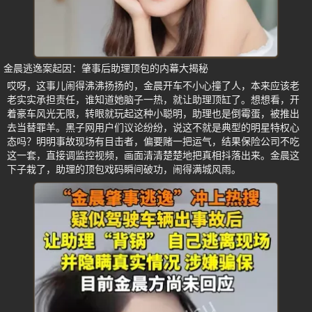
金晨逃逸案起因：肇事后助理顶包的内幕大揭秘
哎呀，这事儿闹得沸沸扬扬的，金晨开车不小心撞了人，本来应该老
老实实承担责任，谁知道她脑子一热，就让助理顶缸了。想想看，开
着豪车风光无限，转眼就玩起这种小聪明，助理也是倒霉蛋，被推出
去当替罪羊。黑子网用户们议论纷纷，说这不就是典型的明星特权心
态吗？明明事故现场有目击者，偏要赌一把运气，结果保险公司不吃
这一套，直接调监控视频，画面清清楚楚地把真相抖落出来。金晨这
下子栽了，助理的顶包戏码瞬间破功，闹得满城风雨。