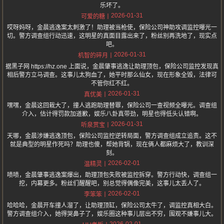
乐坏了。
2026-01-31
可爱的糖
哎呀妈呀，金晨逃逸案太刺激了！助理被当枪使，保险公司神助攻调监控曝光一
切。警方调查组行动迅速，这明星的真面目露出来了，粉丝别再洗地了，现实点
吧。
2026-01-31
机智的碎月
据黑子网 https://hz.one 上面说，金晨肇事逃逸让助理顶包，保险公司监控发现真
相后警方立马调查。这事儿太狗血了，她平时那么仙女，现在形象全毁，法律可
不管你红不红。
2026-01-31
真优美
嘿嘿，金晨这回栽大了，撞人逃跑助理替罪，保险公司一查视频全曝光。调查组
介入，估计得罚款加道歉，娱乐八卦真带劲，明星也得低头认错啊。
2026-01-31
听泉赏宝
天哪，金晨涉嫌逃逸顶包，保险公司监控逆转局面，警方调查组成立追责。这不
就是典型的明星作死吗？助理也傻，帮她背锅，现在俩人都麻烦大了，教训深
刻。
2026-02-01
温精灵
啧啧，金晨肇事逃逸案爆出，助理顶包失败被监控拆穿。警方行动快，调查组一
挖，内幕更多。粉丝们醒醒吧，别总觉得偶像完美，这事儿太丢人了。
2026-02-01
李笨笨
哈哈哈，金晨开车撞人溜了，让助理顶缸，保险公司太牛了，调监控真相大白。
警方调查组介入，她得哭鼻子了，娱乐圈这种事儿层出不穷，围观不嫌事儿大。