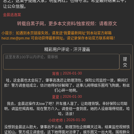
总之，这案子提醒大家，明星再红，也得守法。希望最终结果公平，
让公众信服。
金晨逃逸案
转载自黑子网，更多本文资料/独家视频：请看原文
小提示：如遇到本页链接失效，请发送“我要最新网址”到本站官方邮箱
heizi.me@pm.me 可自动获得最新网址。请记录保存本站官方联系邮箱！
精彩用户评论 - 汗汗漫画
提
交
2026-01-30
宵夜
哇，这金晨也太会玩了，肇事逃逸还让助理顶包，保险公司监控一放，瞬间打
脸！警方调查组成立，估计她得好好解释了，这事儿闹得娱乐圈鸡飞狗跳，粉丝
们心碎一地啊。
2026-01-30
夏夏
我去，金晨这操作太low了吧？开车撞人溜了，让助理背锅，幸好保险公司聪
明，调监控揭真相。现在警方介入，调查组一查到底，她的人设崩塌得彻底，哈
哈，活该！
2026-01-30
小欣老师
没想到金晨这么胆大，肇事后不认账，助理顶包企图瞒天过海，结果监控视频铁
证如山。警方成立调查组，这下她得面对法律了，娱乐圈又一出大戏，围观群众