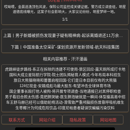
2026-02-01
UU老板
哎呦喂，金晨逃逸顶包风波，保险公司监控成关键证据。警方成立调查组，明星
道德底线曝光，这案子社会影响大，大家议论纷纷，明星梦碎一地。
1/1
男子新婚被抓伤发现妻子疑有精神病-起诉离婚退还11万余元彩礼被驳回
中国准备太空采矿-谋划资源开发新领域-航天科技集团
相关内容推荐 - 汗汗漫画
虎跳峡徒步路线-系正在拆除的违建不可使用-景区回应-露天厕所成打卡地
国科大成立星际航行学院-院士团队揭秘育人模式-今年布局本科招生
旅日大熊猫晓晓和蕾蕾启程回国-它们是日本目前仅有的大熊猫
124亿现金-安踏成彪马最大股东-有望冲击全球体育市场
国企董事长殴打他人被拘-将开展专项调查-当地通报已对其停职检查
男子看旧合照太伤感-竟把肺哭破-医生肺泡破就是一瞬间-体型瘦高易中招
车王舒马赫已经可以借助轮椅活动-滑雪致严重颅脑损伤曾靠呼吸机维生
生枣椰汁为何成危险饮品-印度尼帕患者疑误饮蝙蝠污染饮料
联系方式
网站介绍
隐私政策
网站地图