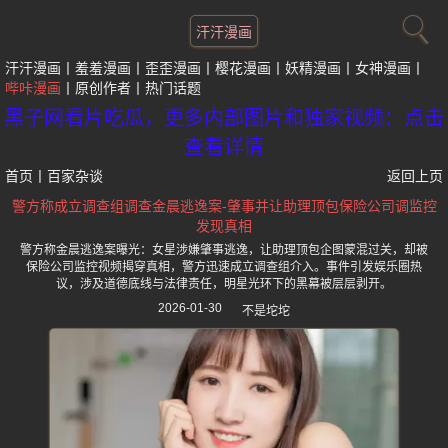
汗汗漫画
汗汗漫画
羞羞漫画
歪歪漫画
樱花漫画
妖精漫画
女神漫画
哔咔漫画
原创作者
热门话题
黑子网看片吃瓜，更多内部图片和独家视频：点击
查看详情
首页
丨
百家杂谈
返回上页
警方称成立调查组调查金晨逃逸案-肇事并让助理顶包保险公司调监控
发现真相
警方称金晨逃逸案曝光：女星涉嫌肇事逃逸，让助理顶包企图蒙混过关，却被
保险公司监控视频揭穿真相，警方迅速成立调查组介入。事件引发娱乐圈热
议，涉及道德底线与法律责任，明星光环下的黑幕被层层剥开。
2026-01-30
不是坨坨