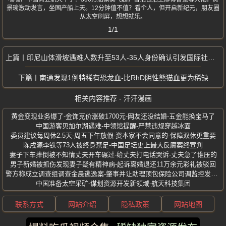
景瑜激动发言，坐国产船上天。12分钟值不值？看个人，但开启新纪元，朋友圈
从太空刷屏，想想就乐。
1/1
印尼山体滑坡遇难人数升至53人-35人身份确认引发国际社会哗然
南通发现1例特稀有恐龙血-比RhD阴性熊猫血更为稀缺
相关内容推荐 - 汗汗漫画
黄金变现业务爆了-金饰克价涨破1700元-网友还没结婚-五金能换宝马了
中国游客贝加尔湖遇难-中领馆提醒-严禁违规穿越冰面
委员建议每周休2.5天-周五下午放假-资本家不会同意的-保障双休更重要
陈戌源李铁等73人被终身禁足-中国足坛史上最大反腐案终宣判
妻子下车摔倒被不知情丈夫开车碾过-给丈夫打电话哭诉-丈夫急了谁压的
男子新婚被抓伤发现妻子疑有精神病-起诉离婚退还11万余元彩礼被驳回
警方称成立调查组调查金晨逃逸案-肇事并让助理顶包保险公司调监控发现真相
中国准备太空采矿-谋划资源开发新领域-航天科技集团
联系方式
网站介绍
隐私政策
网站地图