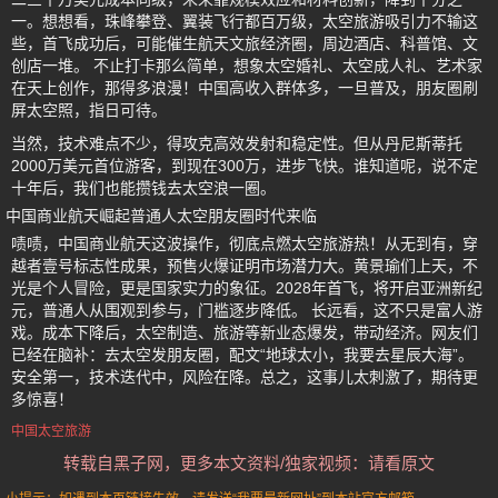
一。想想看，珠峰攀登、翼装飞行都百万级，太空旅游吸引力不输这
些，首飞成功后，可能催生航天文旅经济圈，周边酒店、科普馆、文
创店一堆。 不止打卡那么简单，想象太空婚礼、太空成人礼、艺术家
在天上创作，那得多浪漫！中国高收入群体多，一旦普及，朋友圈刷
屏太空照，指日可待。
当然，技术难点不少，得攻克高效发射和稳定性。但从丹尼斯蒂托
2000万美元首位游客，到现在300万，进步飞快。谁知道呢，说不定
十年后，我们也能攒钱去太空浪一圈。
中国商业航天崛起普通人太空朋友圈时代来临
啧啧，中国商业航天这波操作，彻底点燃太空旅游热！从无到有，穿
越者壹号标志性成果，预售火爆证明市场潜力大。黄景瑜们上天，不
光是个人冒险，更是国家实力的象征。2028年首飞，将开启亚洲新纪
元，普通人从围观到参与，门槛逐步降低。 长远看，这不只是富人游
戏。成本下降后，太空制造、旅游等新业态爆发，带动经济。网友们
已经在脑补：去太空发朋友圈，配文“地球太小，我要去星辰大海”。
安全第一，技术迭代中，风险在降。总之，这事儿太刺激了，期待更
多惊喜！
中国太空旅游
转载自黑子网，更多本文资料/独家视频：请看原文