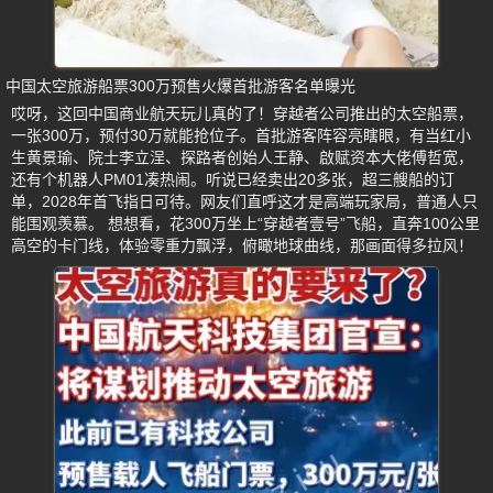
中国太空旅游船票300万预售火爆首批游客名单曝光
哎呀，这回中国商业航天玩儿真的了！穿越者公司推出的太空船票，
一张300万，预付30万就能抢位子。首批游客阵容亮瞎眼，有当红小
生黄景瑜、院士李立浧、探路者创始人王静、啟赋资本大佬傅哲宽，
还有个机器人PM01凑热闹。听说已经卖出20多张，超三艘船的订
单，2028年首飞指日可待。网友们直呼这才是高端玩家局，普通人只
能围观羡慕。 想想看，花300万坐上“穿越者壹号”飞船，直奔100公里
高空的卡门线，体验零重力飘浮，俯瞰地球曲线，那画面得多拉风！