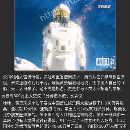
公司创始人雷诗情说，通过可重复使用技术，票价从亿元级降到百万
级，未来还能砍到几十万。难怪黄景瑜激动地说，坐中国人自己的飞
船上天，太自豪了。这不光是旅游，更是参与人类太空拓荒的票根。
黄景瑜300万上太空仅12分钟值不值引发争议
哈哈，黄景瑜这小伙子要成中国首位娱乐圈太空游客了！300万买张
票，全程就12分钟，亚轨道飞行，零重力时间也就3到5分钟，够他发
几条朋友圈炫耀的。值不值？有人吐槽这是智商税，够买一线城市一
套房了也有人觉得这钱花得值，相当于买了人类文明的入场券。比起
国外维珍银河和蓝色起源的40-50万美元票价，咱们这300万人民币还