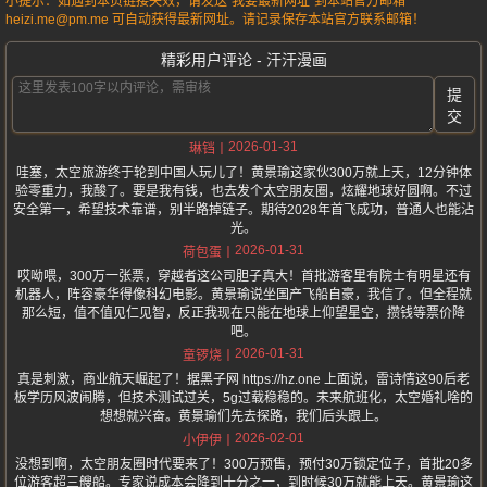
小提示：如遇到本页链接失效，请发送“我要最新网址”到本站官方邮箱
heizi.me@pm.me 可自动获得最新网址。请记录保存本站官方联系邮箱！
精彩用户评论 - 汗汗漫画
提
交
2026-01-31
琳铛
哇塞，太空旅游终于轮到中国人玩儿了！黄景瑜这家伙300万就上天，12分钟体
验零重力，我酸了。要是我有钱，也去发个太空朋友圈，炫耀地球好圆啊。不过
安全第一，希望技术靠谱，别半路掉链子。期待2028年首飞成功，普通人也能沾
光。
2026-01-31
荷包蛋
哎呦喂，300万一张票，穿越者这公司胆子真大！首批游客里有院士有明星还有
机器人，阵容豪华得像科幻电影。黄景瑜说坐国产飞船自豪，我信了。但全程就
那么短，值不值见仁见智，反正我现在只能在地球上仰望星空，攒钱等票价降
吧。
2026-01-31
童锣烧
真是刺激，商业航天崛起了！据黑子网 https://hz.one 上面说，雷诗情这90后老
板学历风波闹腾，但技术测试过关，5g过载稳稳的。未来航班化，太空婚礼啥的
想想就兴奋。黄景瑜们先去探路，我们后头跟上。
2026-02-01
小伊伊
没想到啊，太空朋友圈时代要来了！300万预售，预付30万锁定位子，首批20多
位游客超三艘船。专家说成本会降到十分之一，到时候30万就能上天。黄景瑜这