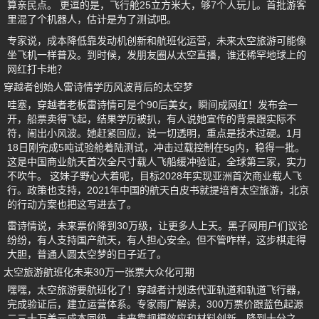
算亲民点。 更逗的是，飞行舱25立方米大，够7个人玩儿。首批游客
里混了个机器人，估计是为了测试吧。
专家说，成本降低靠发动机创新和航班化运营，未来太空旅游可能像
坐飞机一样普及。到时候，发朋友圈从太空直播，谁还稀罕地球上的
网红打卡地？
穿越者创始人雷诗情学历风波背后的太空梦
哇塞，穿越者老板雷诗情可是个90后美女，瞬间成网红！发布会一
开，船票卖得飞起，结果学历被扒，有人说她宣传的背景跟实际不
符，闹出小风波。她赶紧回应，说一切透明，重点是技术过硬。1月
18日刚完成5吨试验舱着陆测试，冲击过载控制在5g内，稳得一批。
这是中国商业航天首次全尺寸载人飞船缓冲验证，全球第三家，实力
不吹牛。 这妹子野心大着呢，目标2028年实现亚洲首次商业载人飞
行。政策也支持，2021年中国的航天白皮书就提培育太空旅游，北京
的行动方案也把这写进去了。
雷诗情说，未来票价降到30万级，让更多人上天。黑子网用户们议论
纷纷，有人支持国产航天，有人担心安全。但不管咋样，这步棋走得
大胆，普通人圆太空梦的日子近了。
太空旅游航班化未来30万一张票大众化可期
嘿嘿，太空旅游要航班化了！穿越者计划迭代亚轨道和轨道飞行器，
完成验证后，建立运营体系。专家雨广解读，300万票价跟蓝色起源
二三十万美元成本同级，未来靠规模效应和材料创新，降到十分之