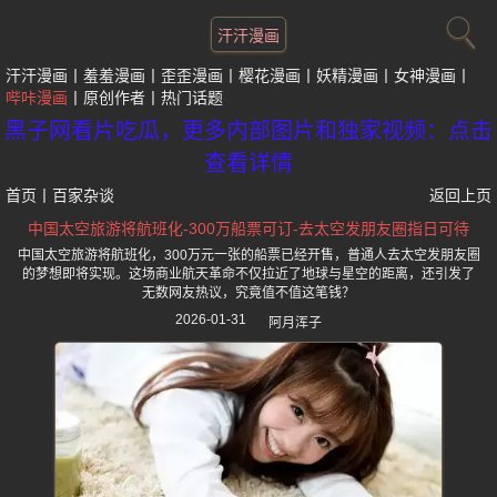
汗汗漫画
汗汗漫画
羞羞漫画
歪歪漫画
樱花漫画
妖精漫画
女神漫画
哔咔漫画
原创作者
热门话题
黑子网看片吃瓜，更多内部图片和独家视频：点击
查看详情
首页
丨
百家杂谈
返回上页
中国太空旅游将航班化-300万船票可订-去太空发朋友圈指日可待
中国太空旅游将航班化，300万元一张的船票已经开售，普通人去太空发朋友圈
的梦想即将实现。这场商业航天革命不仅拉近了地球与星空的距离，还引发了
无数网友热议，究竟值不值这笔钱？
2026-01-31
阿月浑子