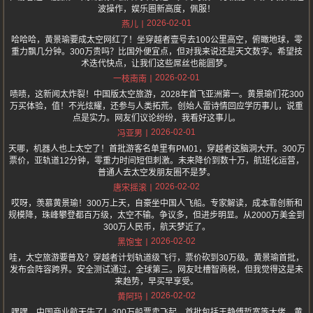
波操作，娱乐圈新高度，佩服！
2026-02-01
燕儿
哈哈哈，黄景瑜要成太空网红了！坐穿越者壹号去100公里高空，俯瞰地球，零
重力飘几分钟。300万贵吗？比国外便宜点，但对我来说还是天文数字。希望技
术迭代快点，让我们这些屌丝也能圆梦。
2026-02-01
一枝南南
啧啧，这新闻太炸裂！中国版太空旅游，2028年首飞亚洲第一。黄景瑜们花300
万买体验，值！不光炫耀，还参与人类拓荒。创始人雷诗情回应学历事儿，说重
点是实力。网友们议论纷纷，我看好这事儿。
2026-02-01
冯亚男
天哪，机器人也上太空了！首批游客名单里有PM01，穿越者这脑洞大开。300万
票价，亚轨道12分钟，零重力时间短但刺激。未来降价到数十万，航班化运营，
普通人去太空发朋友圈不是梦。
2026-02-02
唐宋摇滚
哎呀，羡慕黄景瑜！300万上天，自豪坐中国人飞船。专家解读，成本靠创新和
规模降，珠峰攀登都百万级，太空不输。争议多，但进步明显。从2000万美金到
300万人民币，航天梦近了。
2026-02-02
黑饱宝
哇，太空旅游要普及？穿越者计划轨道级飞行，票价砍到30万级。黄景瑜首批，
发布会阵容跨界。安全测试通过，全球第三。网友吐槽智商税，但我觉得这是未
来趋势，早买早享受。
2026-02-02
黄阿玛
嘿嘿，中国商业航天牛了！300万船票卖飞起，首批包括王静傅哲宽等大佬。黄