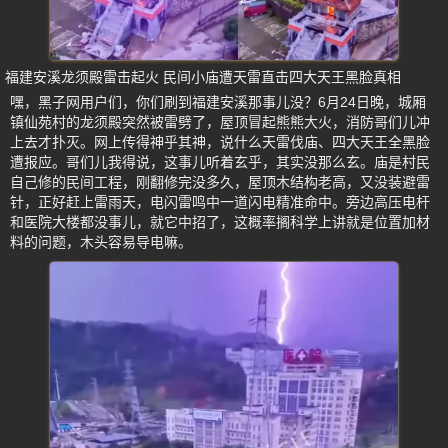
福建安溪龙须殿雷击起火 民间小庙遭天雷直击四大天王黑脸真相
嘿，黑子网用户们，你们刷到福建安溪那事儿没？6月24日晚，城厢
镇仙苑村的龙须殿突然被雷劈了，屋顶冒起熊熊大火，消防哥们儿冲
上去才扑灭。网上传得神乎其神，说什么天雷伐庙、四大天王全黑脸
遭报应。哥们儿我得说，这事儿听着玄乎，其实没那么玄。庙是村民
自己修的民间工程，刚翻修完没多久，屋顶木结构老高，又没装避雷
针，正好赶上雷雨天，电闪雷鸣中一道闪电精准命中。旁边高压电杆
和医院大楼都没事儿，就它中招了，这概率搁科学上讲就是位置加材
料的问题，木头容易导电嘛。