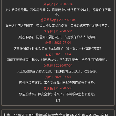
2026-07-04
刘宇宁
火灾后梁柱熏黑，石像局部受损，修复起来估计得花不少功夫，香客们还得等
等。
2026-07-04
香菇终结者
雷电这东西太随机了，旁边大楼没事就它倒霉，只能说运气不佳加硬件不足。
2026-07-04
李泽林
调侃归调侃，防雷知识要普及开，古建筑保护人人有责嘛。
2026-07-04
小楠
这事件闹得全网都知道安溪龙须殿了，算不算另一种“出圈”方式？
2026-07-04
艺艺
雨停了蒙蒙细雨中起火，村民反应快，不然损失更大，点赞他们的警惕性。
2026-07-04
张凯毅
天王黑脸像戴了墨镜似的，网友P图肯定玩疯了，欢乐多多。
2026-07-04
刀郎
理性吃瓜不迷信，事件提醒我们自然灾害面前得有准备。
2026-07-05
姜逸磊
修庙热情高，但安全意识得跟上，不然乐极生悲多尴尬。
1/1
北海公园百年秘闻-慈禧宫女含冤投湖-老北京人不敢夜游-月圆夜白衣泣影