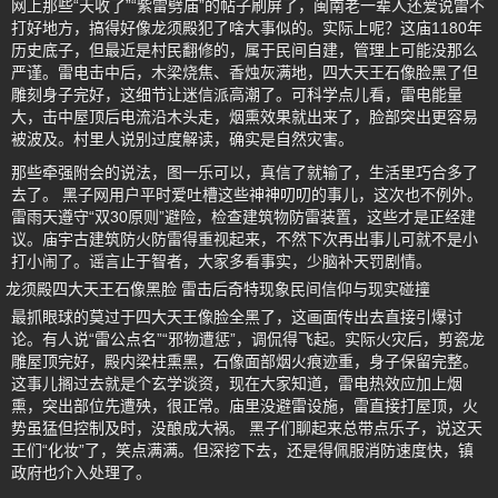
网上那些“天收了”“紫雷劈庙”的帖子刷屏了，闽南老一辈人还爱说雷不
打好地方，搞得好像龙须殿犯了啥大事似的。实际上呢？这庙1180年
历史底子，但最近是村民翻修的，属于民间自建，管理上可能没那么
严谨。雷电击中后，木梁烧焦、香烛灰满地，四大天王石像脸黑了但
雕刻身子完好，这细节让迷信派高潮了。可科学点儿看，雷电能量
大，击中屋顶后电流沿木头走，烟熏效果就出来了，脸部突出更容易
被波及。村里人说别过度解读，确实是自然灾害。
那些牵强附会的说法，图一乐可以，真信了就输了，生活里巧合多了
去了。 黑子网用户平时爱吐槽这些神神叨叨的事儿，这次也不例外。
雷雨天遵守“双30原则”避险，检查建筑物防雷装置，这些才是正经建
议。庙宇古建筑防火防雷得重视起来，不然下次再出事儿可就不是小
打小闹了。谣言止于智者，大家多看事实，少脑补天罚剧情。
龙须殿四大天王石像黑脸 雷击后奇特现象民间信仰与现实碰撞
最抓眼球的莫过于四大天王像脸全黑了，这画面传出去直接引爆讨
论。有人说“雷公点名”“邪物遭惩”，调侃得飞起。实际火灾后，剪瓷龙
雕屋顶完好，殿内梁柱熏黑，石像面部烟火痕迹重，身子保留完整。
这事儿搁过去就是个玄学谈资，现在大家知道，雷电热效应加上烟
熏，突出部位先遭殃，很正常。庙里没避雷设施，雷直接打屋顶，火
势虽猛但控制及时，没酿成大祸。 黑子们聊起来总带点乐子，说这天
王们“化妆”了，笑点满满。但深挖下去，还是得佩服消防速度快，镇
政府也介入处理了。