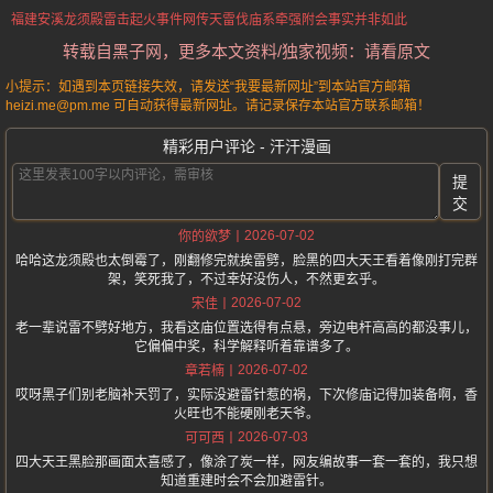
福建安溪
龙须殿雷击起火事件
网传天雷伐庙
系牵强附会
事实并非如此
转载自黑子网，更多本文资料/独家视频：请看原文
小提示：如遇到本页链接失效，请发送“我要最新网址”到本站官方邮箱
heizi.me@pm.me 可自动获得最新网址。请记录保存本站官方联系邮箱！
精彩用户评论 - 汗汗漫画
提
交
2026-07-02
你的欲梦
哈哈这龙须殿也太倒霉了，刚翻修完就挨雷劈，脸黑的四大天王看着像刚打完群
架，笑死我了，不过幸好没伤人，不然更玄乎。
2026-07-02
宋佳
老一辈说雷不劈好地方，我看这庙位置选得有点悬，旁边电杆高高的都没事儿，
它偏偏中奖，科学解释听着靠谱多了。
2026-07-02
章若楠
哎呀黑子们别老脑补天罚了，实际没避雷针惹的祸，下次修庙记得加装备啊，香
火旺也不能硬刚老天爷。
2026-07-03
可可西
四大天王黑脸那画面太喜感了，像涂了炭一样，网友编故事一套一套的，我只想
知道重建时会不会加避雷针。