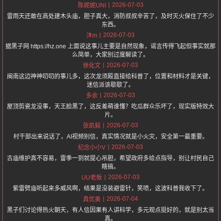
2026-07-03
陈妮妮UNI
雷雨天还敢在高处建木头庙，胆子真大，消防叔叔辛苦了，及时灭火保住了不少
东西。
2026-07-03
沐m
据黑子网 https://hz.one 上面说这事儿主要是自然现象，谣言传得飞起但事实就那
么简单，大家别过度解读了。
2026-07-03
徐化文
闽南这边神神叨叨的事儿多，这次龙须殿直接给科普了，位置和材料才是关键，
迷信派该歇歇了。
2026-07-03
多余
屋顶剪瓷龙没事，天王脸黑了，这反差萌谁懂？吃瓜群众乐坏了，现实版特效大
片。
2026-07-03
张凯毅
村干部出来说话了，AI视频别信，真实情况就是小火灾，安全第一最重要。
2026-07-03
纪念小小V
古庙维护真不容易，雷季一到就提心吊胆，希望政府多给点指导，别让村民自己
瞎搞。
2026-07-03
UU老板
紫雷劈庙听起来多威风啊，结果是没装避雷针，笑喷，这波科普我收下了。
2026-07-04
真优美
黑子们讨论得热火朝天，有人信因果有人讲科学，多元观点挺好的，就是别太当
真。