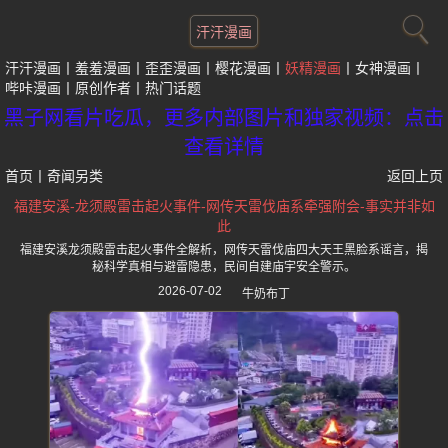
汗汗漫画
汗汗漫画
羞羞漫画
歪歪漫画
樱花漫画
妖精漫画
女神漫画
哔咔漫画
原创作者
热门话题
黑子网看片吃瓜，更多内部图片和独家视频：点击
查看详情
首页
丨
奇闻另类
返回上页
福建安溪-龙须殿雷击起火事件-网传天雷伐庙系牵强附会-事实并非如
此
福建安溪龙须殿雷击起火事件全解析，网传天雷伐庙四大天王黑脸系谣言，揭
秘科学真相与避雷隐患，民间自建庙宇安全警示。
2026-07-02
牛奶布丁