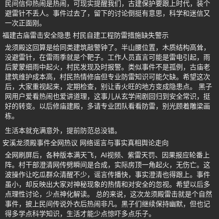
民间信仰热闹是热闹，可现实提醒我们，古建保护要跟上时代，装个
避雷针不丢人。事件过去了，留下的讨论倒挺有意思，科学和迷信又
一次正面刚。
福建古庙雷击安全隐患 村民自建工程防雷措施缺失警示
龙须殿这回算是给同类建筑敲警钟了。半山腰位置，木质结构高耸，
没避雷针，在雷雨季就是个靶子。工作人员直言可能是雷电引起，雨
后蒙蒙细雨中起火，村民发现及时报警。类似事件不是孤例，古庙老
建筑维护成本高，村民热情修庙但专业防雷知识可能欠缺。希望这次
后，大家重视起来，定期检查，别让香火旺的地方变成隐患点。 黑子
网用户爱看热闹也爱讲道理，这事儿从玄学闹剧回归到安全常识，挺
好的转变。以后修庙建殿，多请专业团队看看防雷，别光顾着雕梁画
栋。
生活本就充满意外，提前防范总没错。
安溪龙须殿事件全网热议 网络谣言与事实真相舆论走向
全网刷屏后，各种版本满天飞，AI视频、紫雷天罚、因果报应轮番上
阵。村干部澄清网传劈瞬间是合成，实际房顶一角起火，无伤亡。这
波操作让吃瓜群众清醒不少，谣言传播快，事实澄清也得跟上。事件
虽小，却反映出大家对神秘现象的热情和对安全的忽视。希望以后多
点理性讨论，少点神化解读。 总的来说，这次龙须殿雷击就是个自然
事件，披上民间传说外衣后热闹非凡。黑子们继续保持幽默，但也记
得多学点科学知识，生活才能少点惊吓多点乐子。