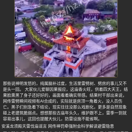
那些说神明发怒的，纯属脑补过度，生活里雷劈树、劈房的事儿又不
是头一回。 大家伙儿爱聊因果报应，这庙香火旺，供着四大天王，结
果脸熏黑了身子还好好的，画面看着确实带感。结果村干部出来说，
网传雷劈瞬间视频有AI合成的，实际就是房顶一角着火，没人员伤
亡。黑子们别急着下结论，现实往往没那么戏剧化，更多是自然现象
碰上老建筑脆弱点。想想那些古庙年头久，维护跟不上，雷季一到就
容易出事儿，这回也提醒大伙儿，防雷设施不能省啊。
安溪龙须殿天雷伐庙谣言 网传神罚牵强附会科学解读避雷隐患