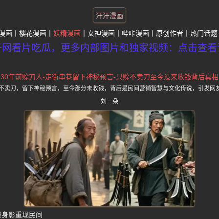
汗汗漫画
漫画
樱花漫画
妖精漫画
女神漫画
哔咔漫画
原创作者
热门话题
子网看片吃瓜，更多内部图片和独家视频：点击查看
30年前赊刀人-走街串巷留下神秘预言-只赊不卖刀至今没来收钱背后真相
赊不卖刀，留下神秘预言，至今部分未收钱，背后是民间营销智慧与文化传说，引发网
刘一朵
秘身影重现民间