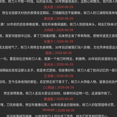
带感，赊刀人不图一时钱，玩的是长线，30年跨度收高价，这耐心和眼光，现代商人
2026-06-29
张大奕
，预言兑现那天村民的表情肯定精彩，刀钱翻倍还不能赖账，赊刀人的江湖规矩真有
2026-06-29
真优美
拉满！30年前的走街串巷故事，现在听来像穿越剧，赊刀人到底啥来头，网友们快来讨
2026-06-29
大呜哟
啧，我家邻居就中过招，拿了刀用着舒服，后来预言准了乖乖掏钱，感慨世道变迁真
2026-06-29
车厘子
说太接地气了，赊刀人用预言包装销售，30年后还被我们当八卦聊，文化传承就是这
2026-06-29
陈翔
说一句，要是现在还有赊刀人来，我第一个抢刀听预言，刺激啊，30年前的浪漫现在找
2026-06-29
毛光光
相揭秘后发现没那么玄乎，就是老式营销，但故事好听，赊刀人成了民间记忆的一部
2026-06-29
王玉萌
哈哈，至今没来收钱的那些，肯定预言到下辈子了，赊刀人大师级人物，留悬念给后
2026-06-29
CC雨涵
预言准得离谱，赊刀人走后大家议论纷纷，结果时间证明一切，这波操作绝了。
2026-06-30
姜逸磊
嘿，刀先赊着用，预言听着像玩笑，30年后真金白银收账，赊刀人的智慧值得点赞。
White&8
2026-06-30
民间故事越传越神，30年前赊刀人现在成了传奇，网友们挖真相挖得开心。