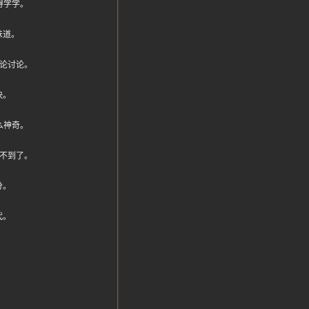
得学学。
味道。
论讨论。
快。
么神奇。
不到了。
分。
代。