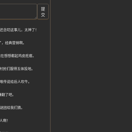
提
交
在还念叨这事儿，太神了！
了，经典营销啊。
，现在想想都起鸡皮疙瘩。
村民们服得五体投地。
一堆传说给后人吹牛。
赚翻了吧。
留谜团给我们猜。
人啊！