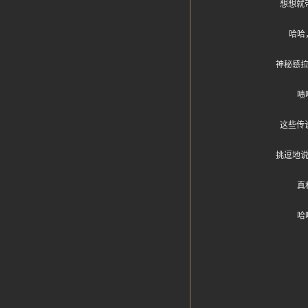
想想就
哈哈
神秘感
啧
这些传
挑逗地
真
哈