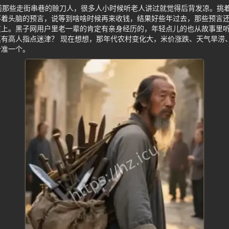
前那些走街串巷的赊刀人，很多人小时候听老人讲过就觉得后背发凉。挑
不着头脑的预言，说等到啥啥时候再来收钱，结果好些年过去，那些预言
道上。黑子网用户里老一辈的肯定有亲身经历的，年轻点儿的也从故事里
有高人指点迷津？ 现在想想，那年代农村变化大，米价涨跌、天气旱涝
个准一个。