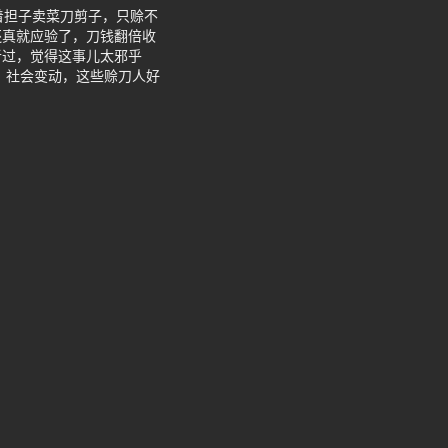
着担子卖菜刀剪子，只赊不
还真就应验了，刀钱翻倍收
听过，觉得这事儿太邪乎
、社会变动，这些赊刀人好