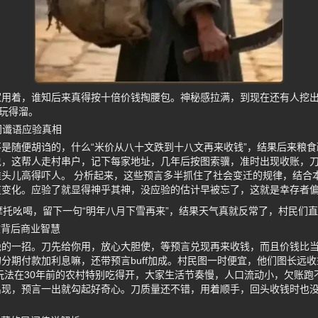
家用着，谁知后来真得按十倍价钱掏腰包。神秘感拉满，到现在还有人挖
”玩得溜。
间谶语应验真相
是随便胡诌的，什么“米价从八十文跌到十八文再来收钱”，结果后来粮
说，这帮人走村串户，记下每家地址，几年后按图索骥，准时出现收账，
头儿高得吓人。 分析起来，这些预言多半抓住了社会变迁的规律，结合
道变化。应验了就显得神乎其神，没应验的估计早被忘了，这就是幸存者
摩托吆喝，留下一句“明年八月下雪再来”，结果天气真就反常了，村民们
收背后商业智慧
绝的一招。刀先给你用，放心大胆使，等预言兑现再来收钱，而且价钱比
分期付款加利息嘛，还带预言buff加成。村民图一时便宜，他们图长远
玩法在30年前的农村特别吃得开，大家生活节奏慢，人口流动小，欠账跑
出现，预言一出就勾起好奇心。刀质量还不错，用着顺手，回头收钱时也