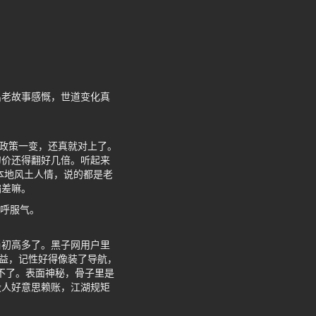
出老故事感慨，世道变化真
食政策一变，还真就对上了。
刀价还得翻好几倍。听起来
本地风土人情，说的都是老
偏差嘛。
直呼服气。
当初高多了。黑子网用户里
收益，记性好得像装了导航，
不了。表面神秘，骨子里是
没人好意思赖账，江湖规矩