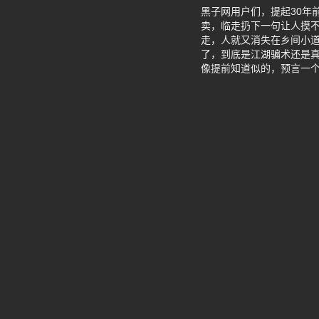
黑子网用户们，提起30年
卖，临走扔下一句让人摸
走，人就又消失在乡间小
了，到底是江湖骗术还是真
像提前知道似的，预言一