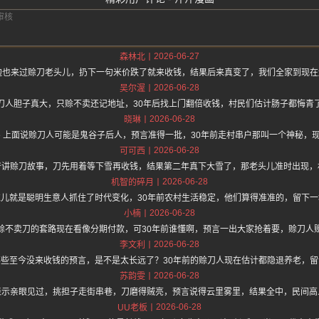
2026-06-27
森林北
边也来过赊刀老头儿，扔下一句米价跌了就来收钱，结果后来真变了，我们全家到现
2026-06-28
吴尔渥
刀人胆子真大，只赊不卖还记地址，30年后找上门翻倍收钱，村民们估计肠子都悔青
2026-06-28
晓琳
//hz.one 上面说赊刀人可能是鬼谷子后人，预言准得一批，30年前走村串户那叫一个神秘
2026-06-28
可可西
爷讲赊刀故事，刀先用着等下雪再收钱，结果第二年真下大雪了，那老头儿准时出现，
2026-06-28
机智的碎月
儿就是聪明生意人抓住了时代变化，30年前农村生活稳定，他们算得准准的，留下
2026-06-28
小楠
赊不卖刀的套路现在看像分期付款，可30年前谁懂啊，预言一出大家抢着要，赊刀人
2026-06-28
李文利
些至今没来收钱的预言，是不是太长远了？30年前的赊刀人现在估计都隐退养老，
2026-06-28
苏韵雯
表示亲眼见过，挑担子走街串巷，刀磨得贼亮，预言说得云里雾里，结果全中，民间高
2026-06-28
UU老板