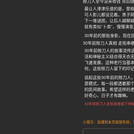
赊刀人至今没来收钱 背后
最让人津津乐道的是，那些
可人影儿都没见着。黑子
下一堆谜团，让后人越聊越
就有类似“卜卖”，慢慢演
30年前的那些身影，现在
30年前赊刀人真相 走街串
30年前赊刀人的故事流传
活和神秘主义结合得天衣无
飞速发展，这种老行当基
何，这些赊刀人留下的印
说起这些30年前的赊刀人
意模式，每一段都透着那
的民间故事。希望这样的
好奇心，日子才有趣嘛。
30年前赊刀人
走街串巷
留下神
小提示：如遇到本页链接失效，请发