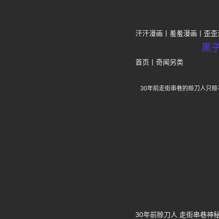
汗汗漫画
羞羞漫画
歪歪
黑
首页
丨
奇闻另类
30年前走街串巷的赊刀人只
30年前赊刀人 走街串巷神