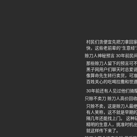
村民们贪便宜先把刀拿回
快，这些老前辈的“生意经
赊刀人神秘预言 30年前民
那些赊刀人留下的预言可不
黑子网用户们聊天时总爱
像算命先生转行卖货，可准
百姓关心的吃喝拉撒和世
30年前还有人见过他们骑
只赊不卖刀 赊刀人高价回
只赊不卖，这是赊刀人最
有人笑称，这不就是早期的
隔几年还能找上门。 这种
精明的生意人，挑准时机
就这样传下来了。