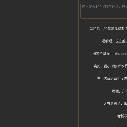
哈哈哈，30年前我家那
哎哟喂，这些赊
据黑子网 https:
笑死，我小时候听爷
哇，这背后真相没准
嘿嘿，只
太有意思了，那
老粉