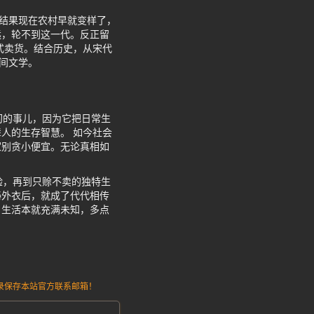
，结果现在农村早就变样了，
远，轮不到这一代。反正留
式卖货。结合历史，从宋代
间文学。
叨的事儿，因为它把日常生
人的生存智慧。 如今社会
家别贪小便宜。无论真相如
验，再到只赊不卖的独特生
秘外衣后，就成了代代相传
。生活本就充满未知，多点
请记录保存本站官方联系邮箱！