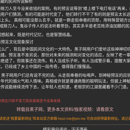
隐藏的民间传说解析
赊刀人至今没来收钱的案例。有的预言说等到“楼上楼下电灯电话”再来
网用户们猜测，有的可能是时代变了，他们转行不干了有的则是预言太长
上头。 真相可能没那么玄乎，就是一群走街串巷的货郎，用特殊营销方
变成赊刀人。鬼谷子传人的说法听着带劲，其实多半是老百姓添油加醋的民
回想起来，既是时代记忆，也是智慧结晶。
巷预言文化现象探讨
这么广，背后是中国民间文化的一大特色。黑子网用户们爱听这些神神叨
缝。预言准不准另说，那份对未来的揣测和对变化的适应，反映了老一辈
本绝迹了，但故事还在流传。有人当成乐子听，有人当成警示看，提醒大
记，已经成了乡土中国的一段传奇，值得我们慢慢品。
，黑子网用户们总有说不完的话。从走街串巷的吆喝声，到神秘预言的应
个年代的烟火气和人情味。真相或许就是普通商贩的聪明玩法，但披上神
老传说能继续流传下去，让年轻人也知道，老祖宗的江湖里藏着不少门道
秘预言
只赊不卖刀
背后真相
至今没来收钱
转载自黑子网，更多本文资料/独家视频：请看原文
送“我要最新网址”到本站官方邮箱 heizi.me@pm.me 可自动获得最新网址。
精彩用户评论 - 汗汗漫画