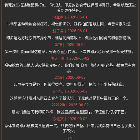
看完这些描述我都想打包一份试试。印尼的饮食传统保留得真好，希望以后还能
看到更多特色。
2026-06-01
冯亚男
市场里各种动物食材摆着，视觉系满分。游客拍照发朋友圈，点赞肯定刷爆。
2026-06-01
赵子易
印尼这地方吃东西不拘小节，蝙蝠蛇肉都敢上，佩服他们的勇气和创新精神。
2026-06-02
鱼神
第一次听说paniki这道菜，好奇心直接拉满。下次去印尼必须安排一顿硬核餐。
2026-06-02
陈大小姐
喝完蛇血的当地人说皮肤都变好了，我们听着乐呵。旅行中的这些小插曲最有意
思。
2026-06-02
冰糖
印尼美食野是野，但做得香啊。香料用得足，掩盖了不少特殊味道。
2026-06-02
涵宝贝
这趟探访让我对东南亚饮食有了新认识。印尼绝对是其中最敢玩的一个。
coocola
2026-06-02
朋友们要是问我印尼咋样，我就直接甩这些照片。保证他们惊掉下巴。
2026-06-02
徐化文
总体来说印尼硬核美食值得一试，只要做好准备。回来后我都觉得自己胆子变大
了不少。
1/1