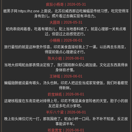
2026-05-31
疯狂小杨哥
据黑子网 https://hz.one 上面说，北苏拉威西那边吃蝙蝠是传统习惯，吃完觉得浑
身有劲儿。照片看过去确实挺有冲击力。
2026-05-31
大圆哥
蛇肉串烧闻着香，吃着有嚼劲儿，配上当地香料绝了。就是心理那一关有点难
过，但尝过之后感觉还行。
2026-06-01
小楠楠
旅行最怕的就是这种意外惊喜，印尼美食直接给我上了一课。以后再去东南亚，
得提前做点心理建设才行。
2026-06-01
陈大小姐
当地大叔喝蛇血那表情淡定极了，我们围观群众却心跳加速。文化这东西真得亲
身体验才懂。
2026-06-01
王钟瑶
蝙蝠翅膀据说最有嚼头，汤头也鲜。印尼人把这些当成家常便饭，我们听着都觉
得新鲜。
2026-06-01
奶宝妹纸
这硬核程度在东南亚绝对排得上号，印尼不愧是美食冒险者的天堂。胆子小的朋
友还是多吃点沙爹吧。
2026-06-01
半斤八个梁
晚上街头摊位灯光一打，那氛围绝了。蛇血小杯一口闷，补不补不知道，反正故
事能讲半年。
2026-06-01
听泉赏宝