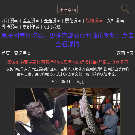
汗汗漫画
汗汗漫画
羞羞漫画
歪歪漫画
樱花漫画
妖精漫画
女神漫画
哔咔漫画
原创作者
热门话题
黑子网看片吃瓜，更多内部图片和独家视频：点击
查看详情
首页
丨
奇闻另类
返回上页
探访东南亚最硬核国家-当地人现场吃蝙蝠喝蛇血-印尼美食有多野
探访印尼作为东南亚最硬核国家，当地人现场处理食用蝙蝠和饮用蛇血等传统
野味美食，展现印尼多元大胆的饮食文化，吸引游客探险体验。
2026-05-31
燕儿