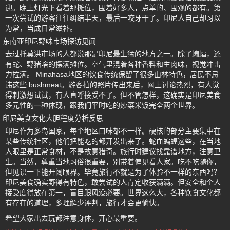
迎。晚上灯光下看着那摊位，围着好多人，点单的、围观的都有。第
一次尝试的游客往往纠结半天，最后一咬牙干了。印尼人自己却习以
为常，当成日常滋补。
东南亚印尼野味市场探访见闻
去过托莫洪市场的人都说那是印尼最生猛的地方之一。除了蝙蝠，还
有蛇、野猪啥的摆满摊位。空气里混着各种香料和生肉味，视觉冲击
力拉满。 Minahasa地区的饮食传统保留了很多山林特色，居民不忌
讳这些 bushmeat。游客拍的照片传出来后，网上讨论热烈，有人觉
得刺激想试试，有人直呼接受不了。但不管怎样，这确实是印尼美食
多元性的一种体现，跟我们平时吃的炒菜米饭完全两个世界。
印尼美食文化大胆程度分析反思
印尼作为多岛国家，每个地区口味都不一样。硬核的部分主要集中在
某些传统社区，他们把能吃的都开发出来了。蛇血蝙蝠这些，在当地
人眼里是正常食材，不是故意猎奇。旅行时建议找靠谱地方，注意卫
生。当然，尊重当地习俗很重要，别带着偏见看人家。吃不吃随你，
但见识一下能开阔眼界。毕竟旅行不就是为了体验不一样的东西吗？
印尼美食确实野得有特色，敢尝试的人肯定收获满满。但安全和个人
接受度得放在第一，盲目跟风没必要。世界这么大，各种饮食文化都
有存在的道理，多理解少评判，旅行才会更愉快。
希望大家出去玩都注意身体，开心最重要。