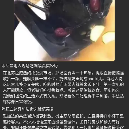
印尼当地人现场吃蝙蝠真实经历
在北苏拉威西的托莫洪市场，那场面真叫一个热闹。摊贩直接把蝙蝠
收拾干净，翅膀头脚一样不少，扔进椰奶里炖成paniki汤。当地人说
这玩意儿补身又美味，吃的时候连汤带肉就着米饭下肚。第一次见的
人可能腿软，但老饕们吃得香着呢。听说这是传统饮食，历史悠久，
跟他们祖先的生活方式有关系。现场看他们处理得干净利落，手法熟
练得像日常做饭。
喝蛇血补身印尼街头硬核美食
雅加达的某些街边摊更刺激。摊主现杀眼镜蛇，血直接接在小杯子里
递给客人。不少人相信这东西能强身健体，尤其对皮肤和精力有好
处。蛇肉还能做成串烧或者炒菜，骨髓和胆一起来的套餐据说最受欢