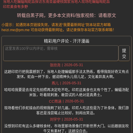
当地人吃蝙蝠喝蛇血
探访东南亚最硬核国家
当地人现场吃蝙蝠喝蛇血
印尼美食有多野
转载自黑子网，更多本文资料/独家视频：请看原文
小提示：如遇到本页链接失效，请发送“我要最新网址”到本站官方邮箱
heizi.me@pm.me 可自动获得最新网址。请记录保存本站官方联系邮箱！
精彩用户评论 - 汗汗漫画
提
交
2026-05-31
张欣尧
这趟印尼行把我震撼到了，当地人处理蝙蝠那手法太熟练，看得我既好奇又有点
发怵。蛇血一杯下去，据说精神头儿倍儿足，文化差异真大啊。
2026-05-31
燕儿
哈哈哈我要是去肯定先拍照再决定吃不吃。印尼这美食也太有个性了，蝙蝠汤配
米饭，听着就刺激，敢尝试的人绝对是真勇士。
2026-05-31
CC雨涵
现场看他们杀蛇接血的视频我刷了好几遍。印尼人吃这些是为了补身体，我们游
客还是浅尝辄止比较好，别闹出笑话。
2026-05-31
刘宇宁
没想到印尼有这么多硬核食材，市场里那场景像打开新世界大门。以后跟朋友吹
牛又有素材了，这趟没白去。