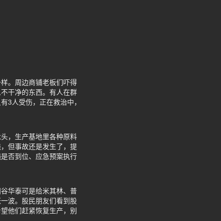
一样。周边商铺老板们吓得
么不干净的东西。有人在群
有3人受伤，正在救治中，
龙头，生产基地里各种原料
钱，但事故还是发生了，提
施是否到位、应急预案执行
阳谷华泰可是给米其林、普
涨一波。股民朋友们看到股
希望他们赶紧恢复生产，别