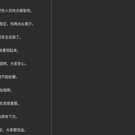
受伤人员快点康复吧。
稳定，别再出幺蛾子。
级安全设施了。
该重视起来。
透明，大家安心。
理不能松懈。
加强啊。
反思很重要。
别再有下次。
妥，大家都受益。