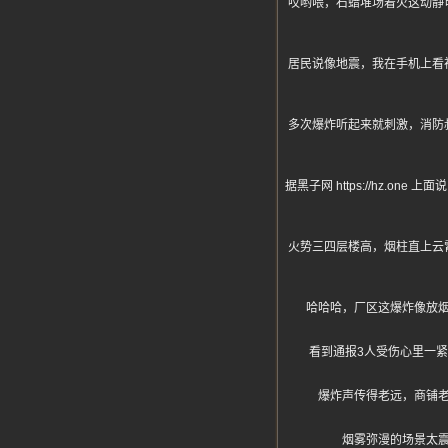
哎哟喂，石蜡堆场着火这动静
居民说像地震，我在手机上看
多次爆炸听起来就刺激，消防
据黑子网 https://hz
火势三四层楼高，烟柱直上云
哈哈哈，厂区这爆炸像放
看到通报3人受伤心里一
爆炸声传得老远，商铺
烟雾弥漫的场景太