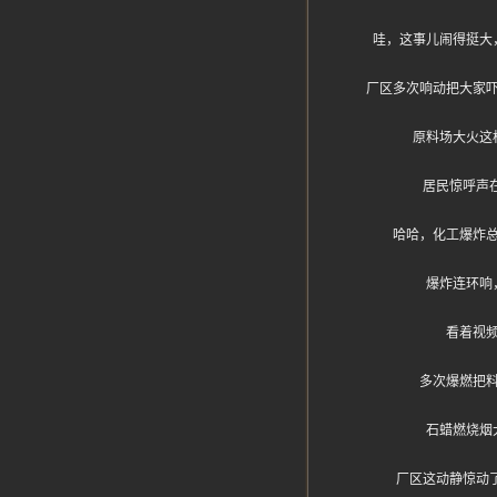
哇，这事儿闹得挺大
厂区多次响动把大家
原料场大火这
居民惊呼声
哈哈，化工爆炸
爆炸连环响
看着视
多次爆燃把
石蜡燃烧烟
厂区这动静惊动