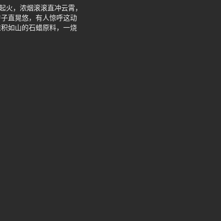
然起火，浓烟滚滚直冲云霄，
房子直晃悠，有人惊呼这动
堆积如山的石蜡原料，一烧