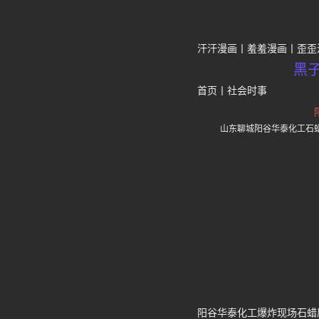
汗汗漫画
羞羞漫画
歪歪
黑
首页
丨
社会时事
山东聊城阳谷华泰化工石
阳谷华泰化工爆炸现场石蜡