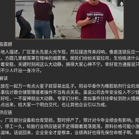
般震撼
当地人描述，厂区里头先是火光乍现，然后接连传来闷响，像是连锁反应
电，方圆几里都笼罩在怪味的烟雾里。居民们纷纷关窗拉帘，生怕吸进什
看着安稳，关键时刻闹这么大动静，搞得大家心神不宁。幸好官方通报说只
把不少人吓出一身冷汗。
解读
堆放在一起万一有点火星子就容易出乱子。阳谷华泰作为橡胶助剂行业的
出事估计跟仓储管理或者操作不当有点关系。虽说公司去年安全投入不少
不好吃，一不留神就出大动静。专家们分析，类似事件往往牵扯到防火措
早点出来，给大家一个明白交代，也让其他企业引以为戒。
供应链
小，厂区部分设备和仓库受损，暂时停产了，预计对今年业绩会有影响。
的，停工一久，轮胎行业供应链说不定得跟着晃荡晃荡，原料价格可能小
是滋味。话说回来，企业安全才是根本，业绩再好也得先保住命根子啊。
罪。