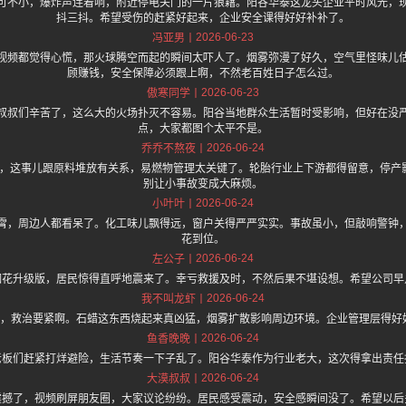
可不小，爆炸声连着响，附近停电关门的一片狼藉。阳谷华泰这龙头企业平时风光，
抖三抖。希望受伤的赶紧好起来，企业安全课得好好补补了。
2026-06-23
冯亚男
视频都觉得心慌，那火球腾空而起的瞬间太吓人了。烟雾弥漫了好久，空气里怪味儿
顾赚钱，安全保障必须跟上啊，不然老百姓日子怎么过。
2026-06-23
傲寒同学
叔叔们辛苦了，这么大的火场扑灭不容易。阳谷当地群众生活暂时受影响，但好在没
点，大家都图个太平不是。
2026-06-24
乔乔不熬夜
.one 上面说，这事儿跟原料堆放有关系，易燃物管理太关键了。轮胎行业上下游都得留意，
别让小事故变成大麻烦。
2026-06-24
小叶叶
霄，周边人都看呆了。化工味儿飘得远，窗户关得严严实实。事故虽小，但敲响警钟
花到位。
2026-06-24
左公子
烟花升级版，居民惊得直呼地震来了。幸亏救援及时，不然后果不堪设想。希望公司早
2026-06-24
我不叫龙虾
紧，救治要紧啊。石蜡这东西烧起来真凶猛，烟雾扩散影响周边环境。企业管理层得好
2026-06-24
鱼香晚晚
老板们赶紧打烊避险，生活节奏一下子乱了。阳谷华泰作为行业老大，这次得拿出责任
2026-06-24
大漠叔叔
震撼了，视频刷屏朋友圈，大家议论纷纷。居民感受震动，安全感瞬间没了。希望以后