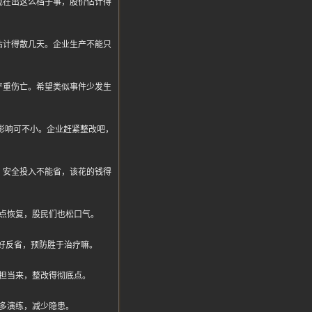
现在出这么档子事，股价估计得
估计得散几天。企业生产不能只
严重伤亡。希望类似事件少发生
停产影响可不小。企业赶紧整改吧，
，安全投入不能省，该花的钱得
点恢复，股民们也松口气。
好反省，预防胜于治疗嘛。
担当来，整改得彻底点。
多演练，减少隐患。