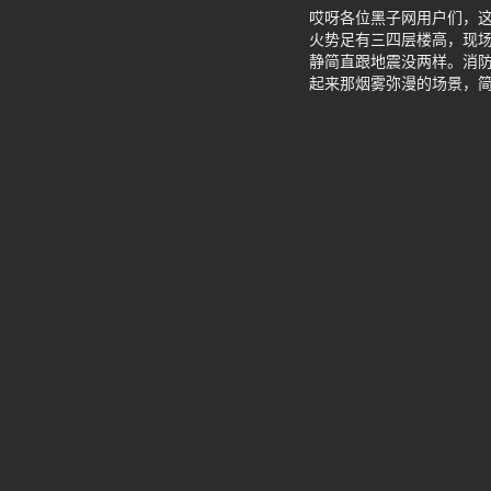
哎呀各位黑子网用户们，这
火势足有三四层楼高，现
静简直跟地震没两样。消
起来那烟雾弥漫的场景，