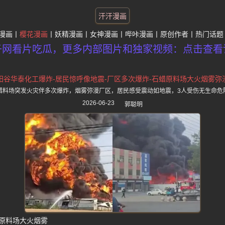
汗汗漫画
漫画
樱花漫画
妖精漫画
女神漫画
哔咔漫画
原创作者
热门话题
子网看片吃瓜，更多内部图片和独家视频：点击查看
阳谷华泰化工爆炸-居民惊呼像地震-厂区多次爆炸-石蜡原料场大火烟雾弥
蜡料场突发火灾伴多次爆炸，烟雾弥漫厂区，居民感受震动如地震，3人受伤无生命危
2026-06-23
郭聪明
原料场大火烟雾