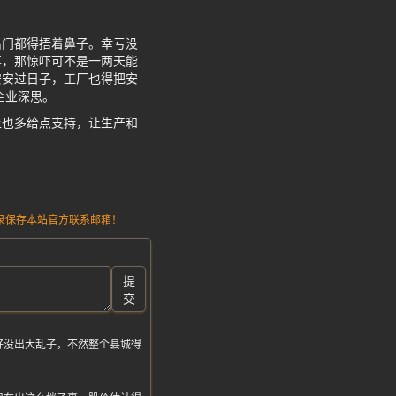
出门都得捂着鼻子。幸亏没
事，那惊吓可不是一两天能
安安过日子，工厂也得把安
企业深思。
上也多给点支持，让生产和
请记录保存本站官方联系邮箱！
提
交
好没出大乱子，不然整个县城得