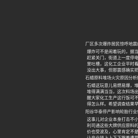
厂区多次爆炸居民惊呼地震
爆炸可不是闹着玩的，据
赶紧关门，街道上一度停
里吐槽，这化工企业平时
没出大事，但那震感确实
石蜡原料堆场火灾原因分析
石蜡这玩意儿易燃易爆，
堆得满满当当，这次料场
醒大家化工生产这行饭可
得怎么样。希望调查结果
阳谷华泰停产影响轮胎行业
这事儿对企业本身打击不
利司通这些大牌供应原料
价也受波及，心里肯定不
让产业链上上下下跟着遭