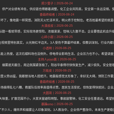
2026-06-24
郑少雯子
，停产对业绩有冲击，供应链也得跟着调整。化工企业风险高，安全第一永远没错。
2026-06-24
香菇终结者
吓坏了，像地震一样晃悠。消防灭火忙活半天，明火终于控制住。老百姓最希望的就是
2026-06-25
大漠叔叔
标题一看就带感，实际现场更惊险。浓烟滚滚，怪味儿久散不去。企业要借此机会升
2026-06-25
心碎小甜
在视频里特别真实，火光映红半边天。3人受伤不算最坏结果，但教训深刻。行业内都
2026-06-25
小透明
总能上热搜，这次石蜡料场也没例外。停电停业影响生活，企业压力也不小。希望调查
2026-06-25
主持人yoyo酱
，烟雾遮天蔽日，周边氛围紧张极了。阳谷华泰得尽快恢复生产，减少损失。安全管
2026-06-25
万能皮
频里火势凶猛，我都替当地人捏把汗。地震般感觉太形象了，幸好无大碍。预防工作要
2026-06-25
香菇终结者
料场搞得乱七八糟，救援队伍效率高值得点赞。居民生活受扰，但恢复得快就好。企业
2026-06-25
大圆哥
大味重，扩散范围不小，大家关窗避险明智。事故敲警钟，化工安全任重道远。希望
2026-06-25
暴躁emo
了不少人，爆炸声和烟雾让人印象深刻。3人救治中，企业停产整改中。未来生产更稳