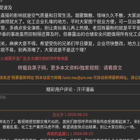
受波及
最直接的影响就是空气质量和日常生活。烟雾飘散、怪味久久不散，大家
然麻烦就大了。化工企业扎堆的地方，平时大家图个就业方便，可一旦出
监管，多搞点安全演练，别让类似事儿再上热搜。老百姓最盼的就是平平
华泰的事故虽然控制得还算及时，但暴露出的仓储安全问题值得所有化工
把关，麻痹大意不得。希望受伤的兄弟们早日康复，企业尽快整改，地方
本就不易，别再添堵了，大家说是不是这个理？
大火烟雾弥漫
厂区多次爆炸
居民惊呼像地震
转载自黑子网，更多本文资料/独家视频：请看原文
送“我要最新网址”到本站官方邮箱 heizi.me@pm.me 可自动获得最新网址。
精彩用户评论 - 汗汗漫画
2026-06-23
左公子
冲击力了，看视频感觉跟灾难片似的，居民们那惊呼声听得我鸡皮疙瘩都起来了。幸
跟着乱套。化工生产果然马虎不得，希望调查快点出结果，别让大家白担心一场。
2026-06-23
奔跑的晶骡儿