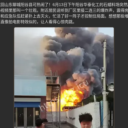
回山东聊城阳谷县可热闹了！6月13日下午阳谷华泰化工的石蜡料场突
场视频里那叫一个壮观。附近居民说听到厂区里接二连三的爆炸声，震得
防和应急队伍赶紧扑上去灭火，忙活了好一阵子才控制住局面。想想那些
简直像拍电影特效似的，让人看得心惊肉跳。