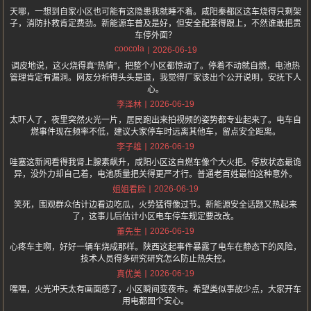
天哪，一想到自家小区也可能有这隐患我就睡不着。咸阳秦都区这车烧得只剩架
子，消防扑救肯定费劲。新能源车普及是好，但安全配套得跟上，不然谁敢把贵
车停外面？
coocola
2026-06-19
调皮地说，这火烧得真“热情”，把整个小区都惊动了。停着不动就自燃，电池热
管理肯定有漏洞。网友分析得头头是道，我觉得厂家该出个公开说明，安抚下人
心。
2026-06-19
李泽林
太吓人了，夜里突然火光一片，居民跑出来拍视频的姿势都专业起来了。电车自
燃事件现在频率不低，建议大家停车时远离其他车，留点安全距离。
2026-06-19
李子雄
哇塞这新闻看得我肾上腺素飙升，咸阳小区这自燃车像个大火把。停放状态最诡
异，没外力却自己着，电池质量把关得更严才行。普通老百姓最怕这种意外。
2026-06-19
姐姐看脸
笑死，围观群众估计边看边吃瓜，火势猛得像过节。新能源安全话题又热起来
了，这事儿后估计小区电车停车规定要改改。
2026-06-19
董先生
心疼车主啊，好好一辆车烧成那样。陕西这起事件暴露了电车在静态下的风险，
技术人员得多研究研究怎么防止热失控。
2026-06-19
真优美
嘿嘿，火光冲天太有画面感了，小区瞬间变夜市。希望类似事故少点，大家开车
用电都图个安心。