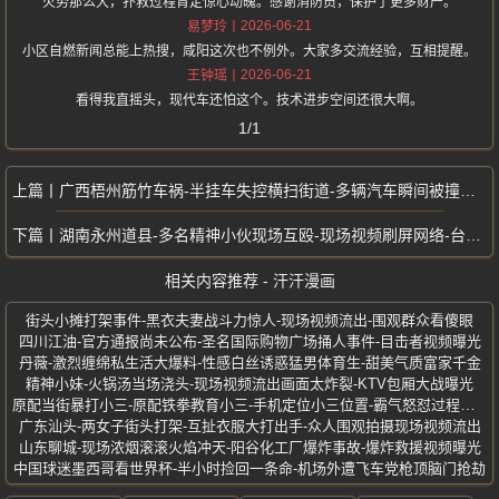
火势那么大，扑救过程肯定惊心动魄。感谢消防员，保护了更多财产。
2026-06-21
易梦玲
小区自燃新闻总能上热搜，咸阳这次也不例外。大家多交流经验，互相提醒。
2026-06-21
王钟瑶
看得我直摇头，现代车还怕这个。技术进步空间还很大啊。
1/1
广西梧州筋竹车祸-半挂车失控横扫街道-多辆汽车瞬间被撞飞-现场视频疯传
湖南永州道县-多名精神小伙现场互殴-现场视频刷屏网络-台球厅打架事件
相关内容推荐 - 汗汗漫画
街头小摊打架事件-黑衣夫妻战斗力惊人-现场视频流出-围观群众看傻眼
四川江油-官方通报尚未公布-圣名国际购物广场捅人事件-目击者视频曝光
丹薇-激烈缠绵私生活大爆料-性感白丝诱惑猛男体育生-甜美气质富家千金
精神小妹-火锅汤当场浇头-现场视频流出画面太炸裂-KTV包厢大战曝光
原配当街暴打小三-原配铁拳教育小三-手机定位小三位置-霸气怒怼过程曝光
广东汕头-两女子街头打架-互扯衣服大打出手-众人围观拍摄现场视频流出
山东聊城-现场浓烟滚滚火焰冲天-阳谷化工厂爆炸事故-爆炸救援视频曝光
中国球迷墨西哥看世界杯-半小时捡回一条命-机场外遭飞车党枪顶脑门抢劫