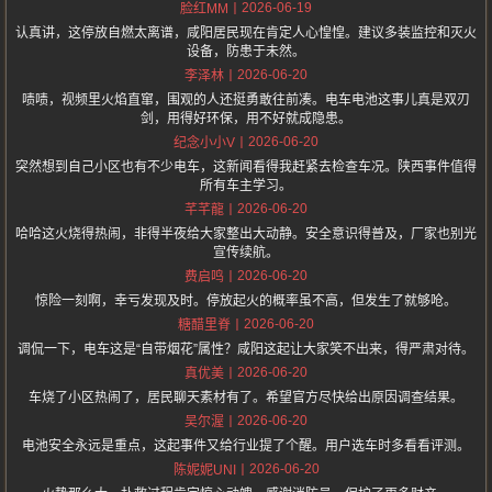
2026-06-19
脸红MM
认真讲，这停放自燃太离谱，咸阳居民现在肯定人心惶惶。建议多装监控和灭火
设备，防患于未然。
2026-06-20
李泽林
啧啧，视频里火焰直窜，围观的人还挺勇敢往前凑。电车电池这事儿真是双刃
剑，用得好环保，用不好就成隐患。
2026-06-20
纪念小小V
突然想到自己小区也有不少电车，这新闻看得我赶紧去检查车况。陕西事件值得
所有车主学习。
2026-06-20
芊芊龍
哈哈这火烧得热闹，非得半夜给大家整出大动静。安全意识得普及，厂家也别光
宣传续航。
2026-06-20
费启鸣
惊险一刻啊，幸亏发现及时。停放起火的概率虽不高，但发生了就够呛。
2026-06-20
糖醋里脊
调侃一下，电车这是“自带烟花”属性？咸阳这起让大家笑不出来，得严肃对待。
2026-06-20
真优美
车烧了小区热闹了，居民聊天素材有了。希望官方尽快给出原因调查结果。
2026-06-20
吴尔渥
电池安全永远是重点，这起事件又给行业提了个醒。用户选车时多看看评测。
2026-06-20
陈妮妮UNI