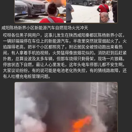
咸阳陈杨新界小区新能源汽车自燃现场火光冲天
哎呀各位黑子网用户，这事儿发生在陕西咸阳秦都区陈杨新界小区，
一辆好端端停在车位上的新能源汽车，半夜里突然就冒烟起火了。火
焰蹿得老高，把半个小区都照亮了，附近居民全被惊动跑出来看热
闹，有人拿着手机拍视频，火势猛得像放烟花似的。消防赶到后赶紧
扑救，总算没波及太多车辆，但那车烧得只剩骨架，现场一片狼藉。
停放状态下自燃，最让人心里发毛，这年头电车停那儿都不安生啊。
大家议论纷纷，有的说可能是电池老化热失控，有的猜线路故障，还
有人吐槽充电桩管理问题。