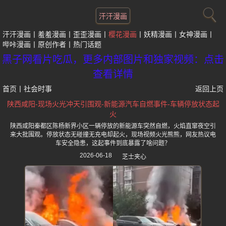
汗汗漫画
汗汗漫画
羞羞漫画
歪歪漫画
樱花漫画
妖精漫画
女神漫画
哔咔漫画
原创作者
热门话题
黑子网看片吃瓜，更多内部图片和独家视频：点击
查看详情
首页
丨
社会时事
返回上页
陕西咸阳-现场火光冲天引围观-新能源汽车自燃事件-车辆停放状态起
火
陕西咸阳秦都区陈杨新界小区一辆停放的新能源车突然自燃，火焰直窜夜空引
来大批围观。停放状态无碰撞无充电却起火，现场视频火光熊熊，网友热议电
车安全隐患，这起事件到底暴露了啥问题？
2026-06-18
芝士夹心