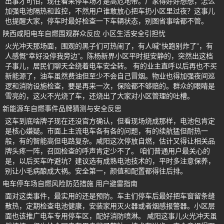
出事才可怕，现在看来停车场才是高危地带。厂家得好好想想，怎么
加强电池隔热和监控，不然用户谁敢放心把车扔小区里过夜？这事儿
也提醒大家，停车时最好检查一下车辆状态，别图省事啥都不管。
陕西咸阳电车自燃围观群众反应 小区生活安全引担忧
火光冲天那场面，围观的黑子们可热闹了，有人喊“快跑别炸了”，有
人感慨“幸好没停我旁边”。陈杨新界小区平时挺安静的，突然出这档
子事儿，居民们聊天全绕着电车安全转。 有的业主直呼以后再也不买
新能源了，油车虽然费油但至少不会自己冒烟。物业也得加强夜间巡
逻和消防设施检查，要是再来一次，保险都不够赔的。群众的眼睛是
雪亮的，这火不光烧了车，还烧出了大家对小区管理的吐槽。
新能源车自燃事件品牌猜测与安全反思
这车到底啥牌子现在还没官方确认，但看现场烧成那样，电池包肯定
是核心嫌疑。市面上主流电车各有各的问题，有的续航猛但耐热一
般，有的智能高但电路复杂。咸阳这次停放自燃，估计又得让相关品
牌头疼一阵，召回检查的呼声肯定少不了。 咱们普通用户最关心的
是，以后买车咋避坑？建议选有成熟电池技术的，平时多注意保养，
别让小毛病酿成大祸。安全第一，颜值和配置都得往后排。
电车停车场自燃风险防范措施 用户避雷指南
面对这类事件，最实用的还是预防。车主们停车后最好把车窗留条缝
散热，定期检查电池健康，安装家用灭火器或者烟感报警器。小区层
面也该推广电车专用停车区，配好消防喷淋。 咸阳这事儿火光冲天虽