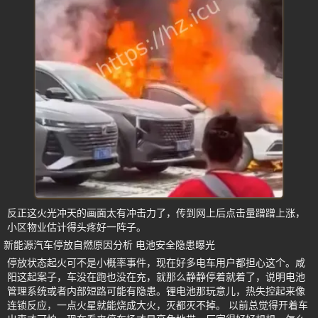
反正这火光冲天的画面太有冲击力了，传到网上后点击量蹭蹭上涨，
小区物业估计得头疼好一阵子。
新能源汽车停放自燃原因分析 电池安全隐患曝光
停放状态起火可不是小概率事件，现在好多电车用户都担心这个。咸
阳这起案子，车没在跑也没在充，就那么静静停着就着了，说明电池
管理系统或者内部短路可能有隐患。锂电池那玩意儿，热失控起来像
连锁反应，一点火星就能烧成大火，灭都灭不掉。 以前总觉得开着车