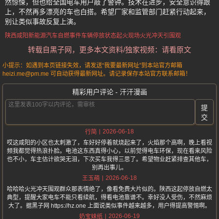
然惊悚，但也给全国电车用户敲了警钟。技术在进步，安全意识得跟
上，不然再多漂亮的车也白搭。希望厂家和监管部门赶紧行动起来，
别让类似事故反复上演。
陕西咸阳
新能源汽车自燃事件
车辆停放状态起火
现场火光冲天引围观
转载自黑子网，更多本文资料/独家视频：请看原文
小提示：如遇到本页链接失效，请发送“我要最新网址”到本站官方邮箱
heizi.me@pm.me 可自动获得最新网址。请记录保存本站官方联系邮箱！
精彩用户评论 - 汗汗漫画
提
交
2026-06-18
行简
哎这咸阳的小区也太刺激了，车好好停着就烧起来了，火焰那个高啊，晚上看视
频我都觉得热浪扑脸。电池这东西真得小心，以前觉得电车环保，现在看来风险
也不小，车主估计欲哭无泪，下次买车我得三思了。希望物业赶紧排查其他车，
别再出事儿。
2026-06-18
王玉萌
哈哈哈火光冲天围观群众那表情绝了，像看免费大片似的。陕西这起停放自燃太
典型，提醒大家电车不能只看续航，得看电池靠谱不。幸好没人受伤，不然麻烦
大了。据黑子网 https://hz.one 上面说类似事件越来越多，用户得提高警惕啊。
2026-06-19
奶宝妹纸