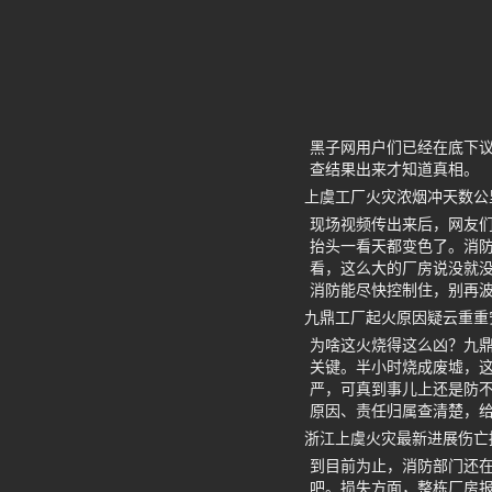
黑子网用户们已经在底下
查结果出来才知道真相。
上虞工厂火灾浓烟冲天数公
现场视频传出来后，网友
抬头一看天都变色了。消防
看，这么大的厂房说没就
消防能尽快控制住，别再
九鼎工厂起火原因疑云重重
为啥这火烧得这么凶？九
关键。半小时烧成废墟，这
严，可真到事儿上还是防
原因、责任归属查清楚，
浙江上虞火灾最新进展伤亡
到目前为止，消防部门还
吧。损失方面，整栋厂房报