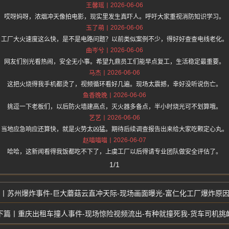
2026-06-06
王馨瑶
哎呀妈呀，浓烟冲天像拍电影，现实里发生真吓人。呼吁大家重视消防知识学习。
2026-06-06
玉了萌
工厂大火速度这么快，是不是电路问题？以前类似案例不少，得好好查查电线老化。
2026-06-06
曲岑兮
网友们别光看热闹，安全无小事。希望九鼎员工们能早点复工，生活稳定最重要。
2026-06-06
马杰
这把火烧得我手机都烫了，视频循环看好几遍。现场太震撼，幸好没听说伤亡。
2026-06-06
鱼香晚晚
挑逗一下老板们，以后防火墙建高点，灭火器多备点，半小时烧光可不划算哦。
2026-06-06
艺艺
当地应急响应还算快，就是火势太凶猛。期待后续调查报告出来给大家吃颗定心丸。
2026-06-07
赵喵喵喵
哈哈，这新闻看得我饭都吃不下了，上虞工厂以后得请专业团队做安全评估了。
1/1
苏州爆炸事件-巨大蘑菇云直冲天际-现场画面曝光-富仁化工厂爆炸原
重庆出租车撞人事件-现场惊险视频流出-有种就撞死我-货车司机挑