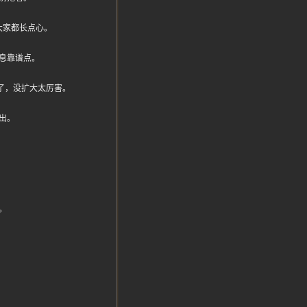
大家都长点心。
息靠谱点。
不错了，没扩大太厉害。
出。
。