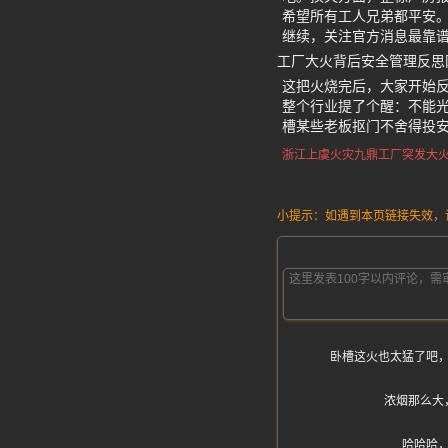
希望所有工人兄弟都平安
继续，关注官方消息最靠
工厂大火背后安全管理反思
这把火烧完后，大家开始
整个行业提了个醒：不能光
槽某些老板抠门不舍得投
浙江上虞火灾
九鼎工厂突发大
小提示：如遇到本页链接失效，请发
卧槽这火也太猛了吧
浓烟那么大
哈哈哈