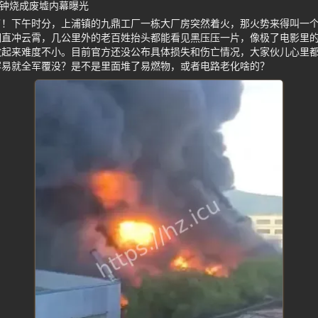
分钟烧成废墟内幕曝光
了！下午时分，上浦镇的九鼎工厂一栋大厂房突然着火，那火势来得叫一
烟直冲云霄，几公里外的老百姓抬头都能看见黑压压一片，像极了电影里
起来难度不小。目前官方还没公布具体损失和伤亡情况，大家伙儿心里都
容易就全军覆没？是不是里面堆了易燃物，或者电路老化啥的？