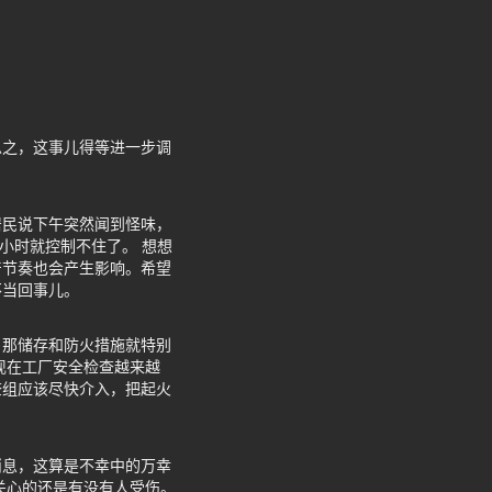
总之，这事儿得等进一步调
居民说下午突然闻到怪味，
个小时就控制不住了。 想想
产节奏也会产生影响。希望
不当回事儿。
，那储存和防火措施就特别
现在工厂安全检查越来越
查组应该尽快介入，把起火
消息，这算是不幸中的万幸
关心的还是有没有人受伤。