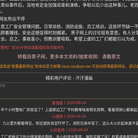
。类似事件后，当地肯定会加强巡查和演练，争取以后少出这种事儿。老
谱。
网友热议不停
反思工厂安全管理问题。日常巡检、消防设施、员工培训，这些环节缺一
顾着赚钱，安全这根弦得时刻绷紧。 黑子网上的讨论挺有意思，有人分
安全。总之，事故虽小，但教训要吸取。希望上虞的工厂们都能引以为戒
火
整栋厂房
30分钟烧成废墟
现场浓烟冲天
转载自黑子网，更多本文资料/独家视频：请看原文
送“我要最新网址”到本站官方邮箱 heizi.me@pm.me 可自动获得最新网址。
精彩用户评论 - 汗汗漫画
2026-06-04
姜逸磊
，半个小时整栋厂房就没了？上虞那边工厂平时都堆啥易燃东西啊，看着视频心都揪起
2026-06-04
小透明
，几公里外都看得见，附近居民肯定吓坏了。消防兄弟辛苦了，这么大火扑起来真不
2026-06-04
小欣老师
，工厂老板这下估计得哭晕在厕所，半小时烧光家底，保险买够了没？赶紧调查原因吧