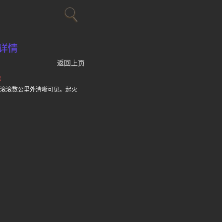
详情
返回上页
墟
烟滚滚数公里外清晰可见。起火