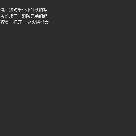
个猛，短短半个小时就把整
的灾难场面。消防兄弟们赶
捏着一把汗。 这火烧得太