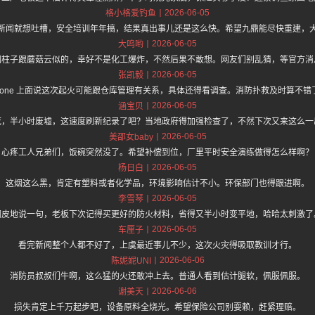
2026-06-05
格小格爱钓鱼
新闻就想吐槽，安全培训年年搞，结果真出事儿还是这么快。希望九鼎能尽快重建，
2026-06-05
大呜哟
烟柱子跟蘑菇云似的，幸好不是化工爆炸，不然后果不敢想。网友们别乱猜，等官方消
2026-06-05
张凯毅
://hz.one 上面说这次起火可能跟仓库管理有关系，具体还得看调查。消防扑救及时算
2026-06-05
涵宝贝
死，半小时废墟，这速度刷新纪录了吧？当地政府得加强检查了，不然下次又来这么一
2026-06-05
美邵女baby
心疼工人兄弟们，饭碗突然没了。希望补偿到位，厂里平时安全演练做得怎么样啊？
2026-06-05
杨日白
这烟这么黑，肯定有塑料或者化学品，环境影响估计不小。环保部门也得跟进啊。
2026-06-05
李雪琴
调皮地说一句，老板下次记得买更好的防火材料，省得又半小时变平地，哈哈太刺激了
2026-06-05
车厘子
看完新闻整个人都不好了，上虞最近事儿不少，这次火灾得吸取教训才行。
2026-06-06
陈妮妮UNI
消防员叔叔们牛啊，这么猛的火还敢冲上去。普通人看到估计腿软，佩服佩服。
2026-06-06
谢美天
损失肯定上千万起步吧，设备原料全烧光。希望保险公司别耍赖，赶紧理赔。