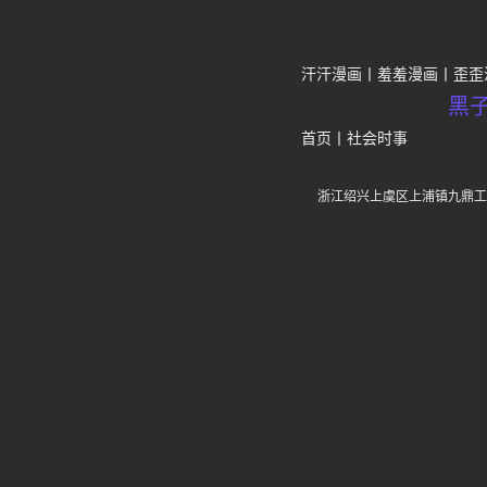
汗汗漫画
羞羞漫画
歪歪
黑
首页
丨
社会时事
浙江绍兴上虞区上浦镇九鼎工