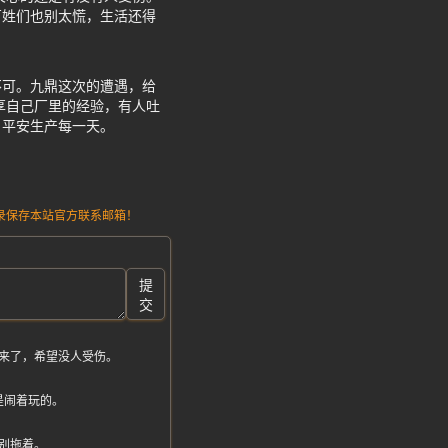
百姓们也别太慌，生活还得
不可。九鼎这次的遭遇，给
享自己厂里的经验，有人吐
，平安生产每一天。
请记录保存本站官方联系邮箱！
提
交
来了，希望没人受伤。
是闹着玩的。
别拖着。