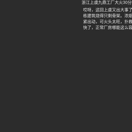
浙江上虞九鼎工厂大火30
哎呀，这回上虞又出大事
栋建筑烧得只剩骨架。浓
紧出动，可火头太旺，扑救
快了，正常厂房哪能这么