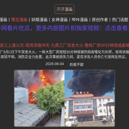
汗汗漫画
漫画
樱花漫画
妖精漫画
女神漫画
哔咔漫画
原创作者
热门话题
子网看片吃瓜，更多内部图片和独家视频：点击查看
浙江上虞火灾-现场浓烟冲天-九鼎工厂突发大火-整栋厂房30分钟烧成废
厂6月1日下午突发大火，一栋大型厂房短短30分钟就被烈焰吞噬化为灰烬，现场浓
原因不明，消防正全力处置，此次事故损失几何、是否涉及人员伤亡引发网友热议。
2026-06-04
奶瓶不甜