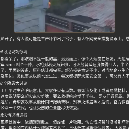
议论开了，有人说可能是生产环节出了岔子，有人怀疑安全措施没跟上。
里可见现场惊魂
们都看呆了。那浓烟不是一般的黑，滚滚而上，像个大烟囱在喷发。周边
车 siren 叫个不停，水枪对着火海狂喷，可火势蔓延速度快得吓人，半
没了，里面的设备、原料估计都完蛋。经济损失肯定不小，对当地企业生
波及周边。类似事故以前也发生过，每次都提醒大家安全第一，可总有人
安全隐患大讨论
鼎工厂平时生产啥玩意儿，大家多少有点数。假如涉及化工或者易燃材料
速度说明要么起火点火势猛，要么救援响应慢了半拍。 网友们调侃说，
不胜防。希望这次事故能给同行敲响警钟，别等火烧眉毛才后悔。官方调
给公众一个交代，也让受伤的企业能尽快恢复。
损失情况待通报
在现场处置中。浓烟渐渐散去，但废墟一片狼藉。伤亡情况暂时没听到坏
废，里面的东西估计也烧得差不多了，具体数字得等评估报告。 大家最