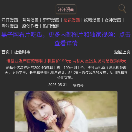
汗汗漫画
汗汗漫画
羞羞漫画
歪歪漫画
樱花漫画
妖精漫画
女神漫画
哔咔漫画
原创作者
热门话题
黑子网看片吃瓜，更多内部图片和独家视频：点击
查看详情
首页
丨
社会时事
返回上页
诺基亚发布首款微聊手机售价199元-两机可直接互发消息视频聊天
诺基亚这次推出的200 4G微聊手机，199元到手价，主打两机直连消息视频聊
天，专为学生、长辈和备用机用户设计，5月29日通过公众号发布，实用性和性
价比突出。
2026-05-31
徐依莎