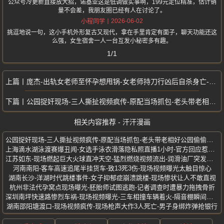
公众号冷更新直接放大招，诺基亚这是低调做实事啊，199元定位精准，估计销
量不会差，我朋友圈已经有人在讨论了。
2026-06-02
小程同学
挑逗地说一句，这小手机外形复古又现代，拿在手里肯定有面子，聊天功能还这
么强，女生宿舍一人一台互发小秘密多有趣。
1/1
庞杰-出轨女老师至怀孕想甩锅-女老师持刀行凶后自杀身亡-临沂郯城副校长
公园捉奸现场-三人撕扯视频疯传-原配当场抓包-老头带老相好公园偷偷约会
相关内容推荐 - 汗汗漫画
公园捉奸现场-三人撕扯视频疯传-原配当场抓包-老头带老相好公园偷偷约会
上海滴水湖泳渡赛爆丑闻-女选手泳衣滑落隐私照直播1小时-官方回应惹众怒
江苏如东-现场燃起巨大火球直冲天空-猛烈燃烧视频流出-润滑油厂突发大火
河南南阳-客车高速追尾半挂货车-致13死3伤-现场视频曝光太触目惊心
湖南长沙-洋湖时代跳楼事件-女子抑郁症崩溃跳楼-现场惨状让人不敢直视
杭州非法代孕窝点现场曝光-胚胎师试图逃跑-记者调查时遭暴力拖拽骨折
深圳南坪快速路惨烈车祸-现场视频曝光-三车相撞车辆着火-隔音棚瞬间被烧
湖南邵阳塘渡口-现场视频疯传-现场枪声大作3人死亡-男子身绑炸弹抢银行