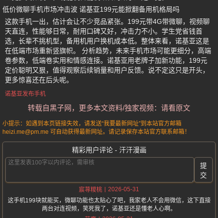
低价微聊手机市场冲击波 诺基亚199元能掀翻备用机格局吗
这款手机一出，估计会让不少竞品紧张。199元带4G带微聊，视频聊
天直连，性能够日常，耐用口碑又好，冲击力不小。学生党省钱首
选，长辈不挑机型，备用机用户换机成本低。整体来看，诺基亚这是
在低端市场重新竖旗帜。 分析趋势，未来手机市场可能更细分，高端
卷参数，低端卷实用和情感连接。诺基亚用老牌子加新功能，199元
定价聪明又狠，值得观察后续销量和用户反馈。说不定这只是开头，
更多惊喜还在后头呢。
诺基亚发布手机
转载自黑子网，更多本文资料/独家视频：请看原文
小提示：如遇到本页链接失效，请发送“我要最新网址”到本站官方邮箱
heizi.me@pm.me 可自动获得最新网址。请记录保存本站官方联系邮箱！
精彩用户评论 - 汗汗漫画
提
交
2026-05-31
宸荨糭桃
这手机199块就能买，微聊功能也太贴心了吧，我家老人不会用微信，这下直接
两台对连视频，笑死我了，诺基亚还是懂老人心啊。