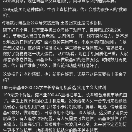
越来越复杂，现在诺基亚反其道而行，简单直接回归通信本质。
199元能买到这种体验，性价比直接拉满，估计会成为很多人的“救命
机”。
时隔数月诺基亚公众号突然更新 王者归来还是试水新机
隔了好几个月，诺基亚手机公众号终于动静了，直接甩出这款200
4G，节奏把人胃口吊得老高。之前沉寂一阵，现在突然发力，是不是
说明品牌在调整策略？面向低价实用市场，不跟高端旗舰硬刚，而是
走亲民路线，这步棋下得挺聪明。学生和长辈群体庞大，需求稳定，
做好了能稳稳吃一块大蛋糕。 从市场看，现在手机同质化严重，大家
都卷影像卷性能，诺基亚却回头做最基础的通信强化。时隔数月再更
新，估计背后准备了很久，供应链和功能都打磨好了。
这波操作让老粉感慨，也让新用户好奇，诺基亚这是真要卷土重来了
吗？
199元诺基亚200 4G学生长辈备用机首选 实用主义大胜利
199元这个价位，诺基亚200 4G直接把学生、长辈和备用机市场包圆
了。学生上课不用担心主手机没电，家长给老人买一台专用来视频通
话省心，备用机用户出门只带小卡片机就够。屏幕、电池、信号这些
基础做好，微聊加持，日常够用不花哨。 深入解读，这反映了消费分
层趋势，有人追求顶级配置，有人只需要可靠通信。诺基亚抓住了后
者痛点，低价高实用，直接戳中一大波用户心窝。未来说不定还能衍
生更多类似机型，功能机智能机结合的路子越走越宽。