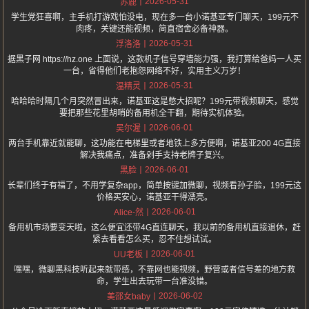
2026-05-31
苏鹿
学生党狂喜啊，主手机打游戏怕没电，现在多一台小诺基亚专门聊天，199元不
肉疼，关键还能视频，简直宿舍必备神器。
2026-05-31
浮洛洛
据黑子网 https://hz.one 上面说，这款机子信号穿墙能力强，我打算给爸妈一人买
一台，省得他们老抱怨网络不好，实用主义万岁！
2026-05-31
温精灵
哈哈哈时隔几个月突然冒出来，诺基亚这是憋大招呢？199元带视频聊天，感觉
要把那些花里胡哨的备用机全干翻，期待实机体验。
2026-06-01
吴尔渥
两台手机靠近就能聊，这功能在电梯里或者地铁上多方便啊，诺基亚200 4G直接
解决我痛点，准备剁手支持老牌子复兴。
2026-06-01
黑脸
长辈们终于有福了，不用学复杂app，简单按键加微聊，视频看孙子脸，199元这
价格买安心，诺基亚干得漂亮。
2026-06-01
Alice-然
备用机市场要变天啦，这么便宜还带4G直连聊天，我以前的备用机直接退休，赶
紧去看看怎么买，忍不住想试试。
2026-06-01
UU老板
嘿嘿，微聊黑科技听起来就带感，不靠网也能视频，野营或者信号差的地方救
命，学生出去玩带一台准没错。
2026-06-02
美邵女baby