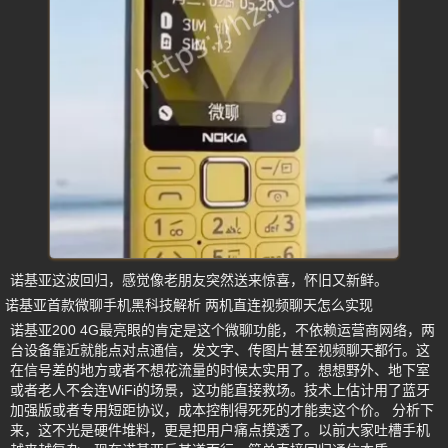
诺基亚这波回归，感觉像老朋友突然送来惊喜，怀旧又新鲜。
诺基亚首款微聊手机黑科技解析 两机直连视频聊天怎么实现
诺基亚200 4G最亮眼的肯定是这个微聊功能，不依赖运营商网络，两
台设备靠近就能点对点通信，发文字、传图片甚至视频聊天都行。这
在信号差的地方或者不想花流量的时候太实用了。想想野外、地下室
或者老人不会连WiFi的场景，这功能直接救场。技术上估计用了蓝牙
加强版或者专用短距协议，成本控制得死死的才能卖这个价。 分析下
来，这不光是硬件堆料，更是把用户痛点摸透了。以前大家吐槽手机