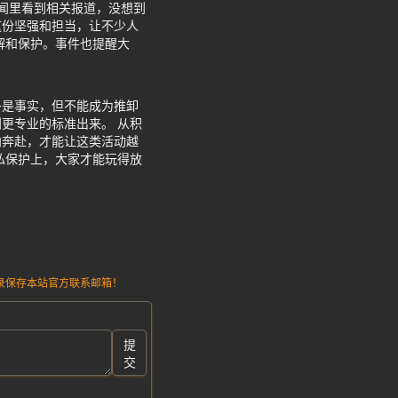
闻里看到相关报道，没想到
这份坚强和担当，让不少人
解和保护。事件也提醒大
多是事实，但不能成为推卸
更专业的标准出来。 从积
向奔赴，才能让这类活动越
私保护上，大家才能玩得放
请记录保存本站官方联系邮箱！
提
交