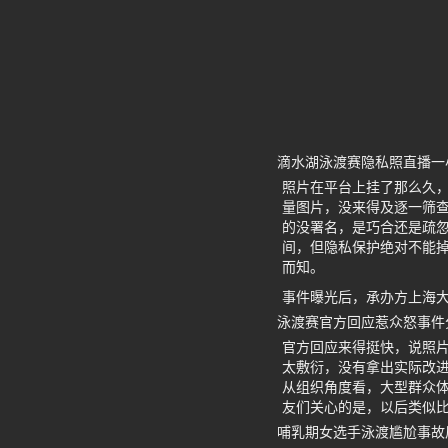
滴水湖泳渡赛隐私照直播一
照片在平台上挂了那么久
量图片，没来得及逐一筛
的没署名，是巧合还是疏忽
间，但隐私保护绝对不能
而知。
事件曝光后，承办方上海
泳渡赛官方回应惹众怒事件
官方回应来得挺快，说照片
太敷衍，没有拿出实际改进
从组织角度看，大型群众
友们关心的是，以后类似
哺乳期女选手泳渡尴尬事故