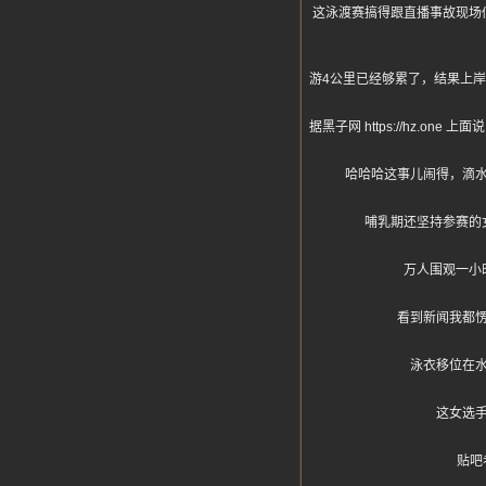
这泳渡赛搞得跟直播事故现场
游4公里已经够累了，结果上
据黑子网 https://hz
哈哈哈这事儿闹得，滴
哺乳期还坚持参赛的
万人围观一小
看到新闻我都
泳衣移位在
这女选
贴吧