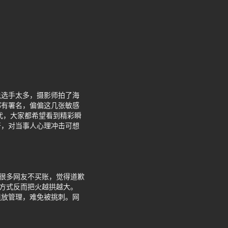
说选手太多，摄影师拍了海
都有署名，偏偏这几张敏感
代，大家都希望看到精彩瞬
开，对当事人心理冲击可想
让很多网友不买账，觉得道歉
理方式反而把火越拱越大。
粗放管理，难免被挑刺。网