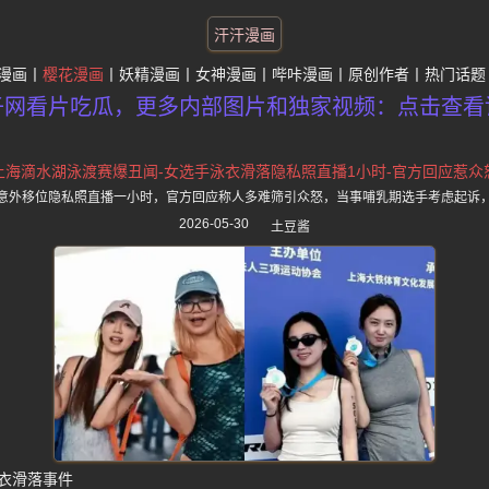
汗汗漫画
漫画
樱花漫画
妖精漫画
女神漫画
哔咔漫画
原创作者
热门话题
子网看片吃瓜，更多内部图片和独家视频：点击查看
上海滴水湖泳渡赛爆丑闻-女选手泳衣滑落隐私照直播1小时-官方回应惹众
意外移位隐私照直播一小时，官方回应称人多难筛引众怒，当事哺乳期选手考虑起诉
2026-05-30
土豆酱
衣滑落事件