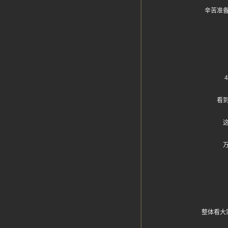
辛苦准
看
整体看大