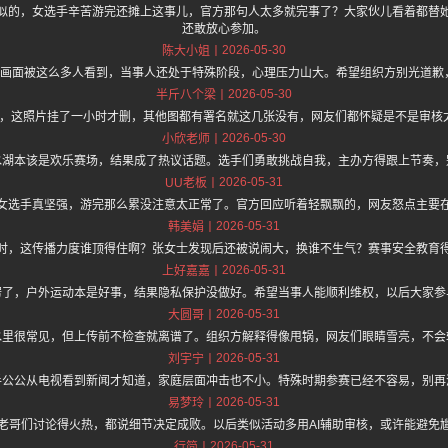
似的，女选手辛苦游完还摊上这事儿，官方那句人太多就完事了？大家伙儿看着都替
还敢放心参加。
2026-05-30
陈大小姐
岸画面被这么多人看到，当事人还处于特殊阶段，心理压力山大。希望组织方别光道歉
2026-05-30
半斤八个梁
.one 上面说，这照片挂了一小时才删，其他图都有署名就这几张没有，网友们都怀疑是不是
2026-05-30
小欣老师
水湖本该是欢乐赛场，结果成了热议话题。选手们勇敢挑战自我，主办方得跟上节奏，
2026-05-31
UU老板
女选手真坚强，游完那么累没注意太正常了。官方回应听着轻飘飘的，网友怒点主要
2026-05-31
韩美娟
时，这传播力度谁顶得住啊？张女士发现后还被说闹大，换谁不生气？赛事安全教育
2026-05-31
上好嘉嘉
愣了，户外运动本是好事，结果隐私保护没做好。希望当事人能顺利维权，以后大家参
2026-05-31
大圆哥
水里很常见，但上传前不检查就离谱了。组织方解释得像甩锅，网友们眼睛雪亮，不会
2026-05-31
刘宇宁
手公公从电视看到新闻才知道，家庭层面冲击也不小。特殊时期参赛已经不容易，别再
2026-05-31
易梦玲
老哥们讨论得火热，都说细节决定成败。以后类似活动多用AI辅助审核，或许能避免
2026-05-31
行简