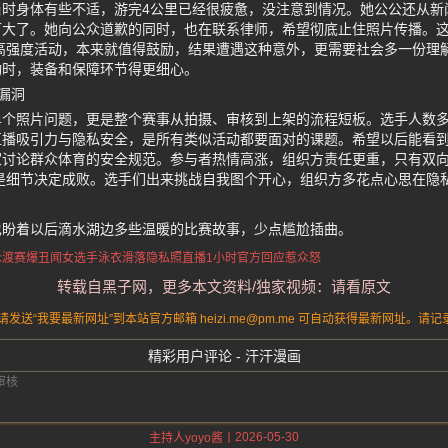
当时身体有些不适，游完4公里已经很疲惫，没注意到情况。她公公还从新
可大了。她向公众道歉的同时，也在联系律师，希望彻底止住照片传播。
高强度活动，本来就值得鼓励，结果遭遇这种意外，更需要社会多一份理
动时，装备和保障环节得更细心。
漏洞
单个照片问题，更是整个赛事从拍摄、审核到上架的流程短板。选手人数
播吸引力与隐私安全，是所有类似活动都要面对的课题。希望以后能看到
家讨论群众体育的安全规范。参与者热情高涨，组织方责任更重，只有双
是细节决定成败。选手们出来挑战自我图个开心，组织方多花点心思在隐
也盼着以后滴水湖边多些温暖的比赛故事，少点尴尬插曲。
泳渡赛爆丑闻
女选手泳衣滑落
隐私照直播1小时
官方回应惹众怒
转载自黑子网，更多本文资料/独家视频：请看原文
送“我要最新网址”到本站官方邮箱 heizi.me@pm.me 可自动获得最新网址。
精彩用户评论 - 汗汗漫画
2026-05-30
主持人yoyo酱