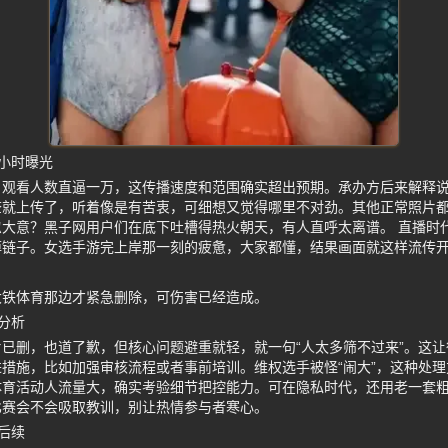
小时曝光
，观看人数直逼一万，这传播速度和范围确实超出预期。承办方后来解释
查就上传了，听着像是有苦衷，可细想又觉得哪里不对劲。其他正常照片
大意？黑子网用户们在底下吐槽得热火朝天，有人直呼太离谱。 直播时
掉链子。女选手游完上岸那一刻的疲惫，大家都懂，结果画面就这样流传
大铁体育那边才紧急删除，可伤害已经造成。
分析
已删，也道了歉，但核心问题避重就轻，就一句“人太多筛不过来”。这
措施，比如加强审核流程或者事前培训。维权选手被怪“闹大”，这种处
体育活动人流量大，确实考验细节把控能力。可在隐私时代，还用老一套
比赛会不会吸取教训，别让热情参与者寒心。
后续