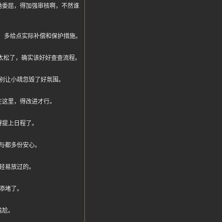
她委屈，得加强审核啊，不然谁
，多给点实际补偿和保护措施。
审核太松了，确实该好好查查流程。
别让小疏忽毁了好氛围。
在这里，得改进才行。
得提上日程了。
与都多份安心。
轻易放过的。
添堵了。
尴尬。