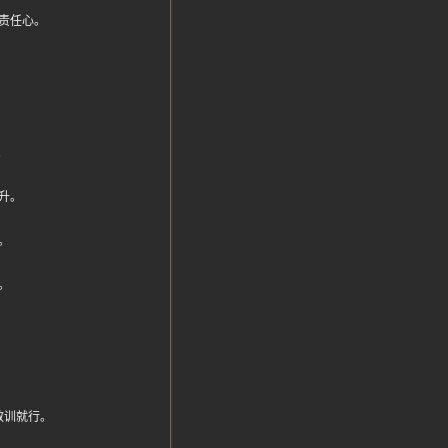
责任心。
。
升。
。
。
教训就行。