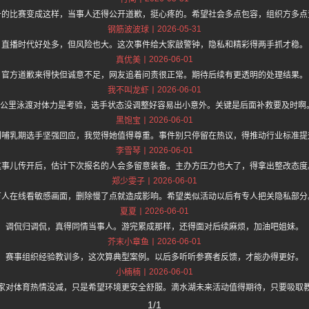
备的比赛变成这样，当事人还得公开道歉，挺心疼的。希望社会多点包容，组织方多点
2026-05-31
钢筋波波球
直播时代好处多，但风险也大。这次事件给大家敲警钟，隐私和精彩得两手抓才稳。
2026-06-01
真优美
官方道歉来得快但诚意不足，网友追着问责很正常。期待后续有更透明的处理结果。
2026-06-01
我不叫龙虾
4公里泳渡对体力是考验，选手状态没调整好容易出小意外。关键是后面补救要及时啊
2026-06-01
黑饱宝
到哺乳期选手坚强回应，我觉得她值得尊重。事件别只停留在热议，得推动行业标准提
2026-06-01
李雪琴
这事儿传开后，估计下次报名的人会多留意装备。主办方压力也大了，得拿出整改态度
2026-06-01
郑少雯子
万人在线看敏感画面，删除慢了点就造成影响。希望类似活动以后有专人把关隐私部分
2026-06-01
夏夏
调侃归调侃，真得同情当事人。游完累成那样，还得面对后续麻烦，加油吧姐妹。
2026-06-01
芥末小章鱼
赛事组织经验教训多，这次算典型案例。以后多听听参赛者反馈，才能办得更好。
2026-06-01
小楠楠
家对体育热情没减，只是希望环境更安全舒服。滴水湖未来活动值得期待，只要吸取
1/1