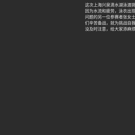
这次上海兴泉滴水湖泳渡
因为水流和疲劳，泳衣出
问题的另一位参赛者张女士
们辛苦备战，就为挑战自
没及时注意，给大家添麻