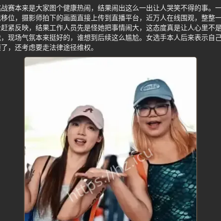
挑战赛本来是大家图个健康热闹，结果闹出这么一出让人哭笑不得的事。一
现移位，摄影师拍下的画面直接上传到直播平台，近万人在线围观，整整
赶紧反映，结果工作人员先是怪她把事情闹大，这态度真是让人心里不是
我，现场气氛本来挺好的，谁想到后续这么尴尬。女选手本人后来表示自
烦了，还考虑要走法律途径维权。