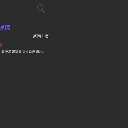
详情
返回上页
怒
，事件暴露赛事隐私管理漏洞。