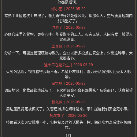
他都是后话。
2026-05-29
缪小艺
常熟工业区这次上热搜了，隆力奇得好好处理公关。烟那么大，空气质量短期内
别指望好了。
2026-05-29
泡泡芙
心疼仓库里的货物，更多心疼可能受影响的工人。火灾无情，人间有爱，希望大
家都没事。
2026-05-29
土豆酱
分析一下，可能是管理疏漏导致的。企业以后多投点在安全上，少出这种事，大
家都省心。
2026-05-29
迪士尼在逃公主
火势凶猛啊，视频看得我睡不着。希望扑救顺利，隆力奇品牌别因此受太大影
响。
2026-05-29
涵宝贝
调皮地说，化妆品都烧成灰了，下次新品会不会有烟熏味？玩笑而已，认真希望
人员平安。
2026-05-30
黎允熙
周边居民肯定被惊扰了，关窗还得担心烟味进来。事件提醒我们安全无小事。
2026-05-30
杨叔来了
整体看这次火灾规模不小，但控制及时的话损失可控。期待隆力奇后续积极回
应。
1/1