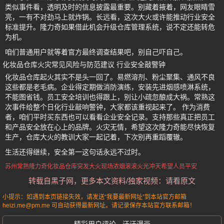
类似事件看，透明及时的信息披露最重要。别藏着掖着，网友眼睛雪
亮，一有不对劲马上就炸锅。长远看，这次大火或许能推动行业安全
标准提升。隆力奇如果借此机会升级仓库管理系统，说不定还能转危
为机。
咱们普通用户就等着官方最终调查结果吧，别自己吓自己。
化妆品仓库火灾常见风险与防范建议 行业安全敲警钟
化妆品仓库起火其实不是头一回了。易燃溶剂、粉尘聚集、通风不良
这些都是老毛病。企业得定期做消防演练，安装先进烟感喷淋系统，
不能图省钱。员工安全培训也得跟上，别让小疏忽酿成大祸。常熟这
次事件给整个日化行业敲响警钟，大家都该重视起来了。 作为消费
者，咱们平时买东西也可以看看企业安全记录。支持那些真正把员工
和产品安全放在心上的品牌。火灾无情，希望这次隆力奇能尽快恢复
生产，仓库大火的教训大家一起记着，下次别再重蹈覆辙。
生活还得继续，安全第一这句话永远不过时。
苏州常熟
隆力奇化妆品
仓库突发大火
现场浓烟滚滚
火光冲天
希望人员平安
转载自黑子网，更多本文资料/独家视频：请看原文
小提示：如遇到本页链接失效，请发送“我要最新网址”到本站官方邮箱
heizi.me@pm.me 可自动获得最新网址。请记录保存本站官方联系邮箱！