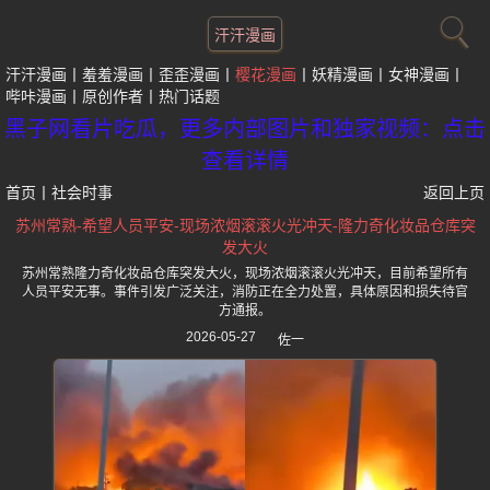
汗汗漫画
汗汗漫画
羞羞漫画
歪歪漫画
樱花漫画
妖精漫画
女神漫画
哔咔漫画
原创作者
热门话题
黑子网看片吃瓜，更多内部图片和独家视频：点击
查看详情
首页
丨
社会时事
返回上页
苏州常熟-希望人员平安-现场浓烟滚滚火光冲天-隆力奇化妆品仓库突
发大火
苏州常熟隆力奇化妆品仓库突发大火，现场浓烟滚滚火光冲天，目前希望所有
人员平安无事。事件引发广泛关注，消防正在全力处置，具体原因和损失待官
方通报。
2026-05-27
佐一