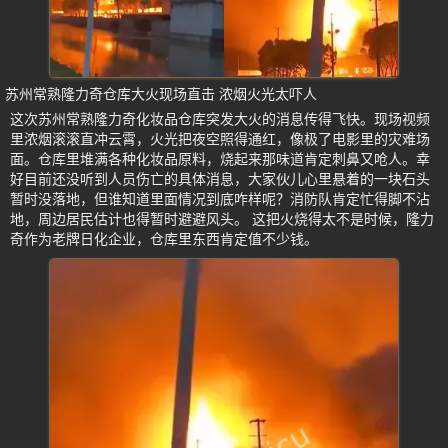
苏州常熟隆力奇仓库大火现场直击 浓烟火光太吓人
这次苏州常熟隆力奇化妆品仓库突发大火的消息传得飞快。现场视频
里浓烟滚滚直冲云霄，火光把夜空照得通红，像极了电影里的灾难场
面。仓库里堆满各种化妆品原料，烧起来那味道肯定刺鼻又呛人。幸
好目前还没听到人员伤亡的具体消息，大家伙儿心里悬着的一块石头
暂时没落地，但谁知道里面情况到底咋样呢？消防队肯定忙得脚不沾
地，周边居民估计也得暂时避避风头。 这把火烧得太不是时候，隆力
奇作为老牌日化企业，仓库里东西肯定值不少钱。