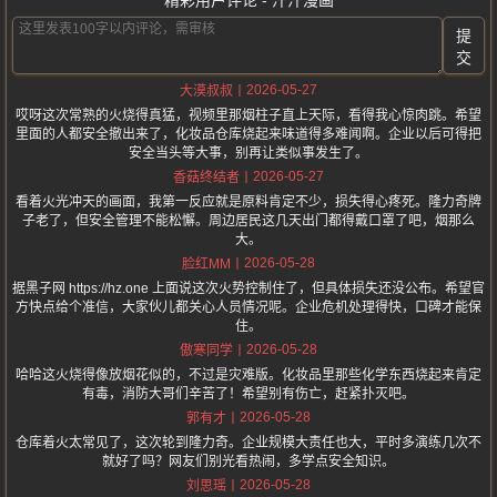
精彩用户评论 - 汗汗漫画
提
交
2026-05-27
大漠叔叔
哎呀这次常熟的火烧得真猛，视频里那烟柱子直上天际，看得我心惊肉跳。希望
里面的人都安全撤出来了，化妆品仓库烧起来味道得多难闻啊。企业以后可得把
安全当头等大事，别再让类似事发生了。
2026-05-27
香菇终结者
看着火光冲天的画面，我第一反应就是原料肯定不少，损失得心疼死。隆力奇牌
子老了，但安全管理不能松懈。周边居民这几天出门都得戴口罩了吧，烟那么
大。
2026-05-28
脸红MM
据黑子网 https://hz.one 上面说这次火势控制住了，但具体损失还没公布。希望官
方快点给个准信，大家伙儿都关心人员情况呢。企业危机处理得快，口碑才能保
住。
2026-05-28
傲寒同学
哈哈这火烧得像放烟花似的，不过是灾难版。化妆品里那些化学东西烧起来肯定
有毒，消防大哥们辛苦了！希望别有伤亡，赶紧扑灭吧。
2026-05-28
郭有才
仓库着火太常见了，这次轮到隆力奇。企业规模大责任也大，平时多演练几次不
就好了吗？网友们别光看热闹，多学点安全知识。
2026-05-28
刘思瑶