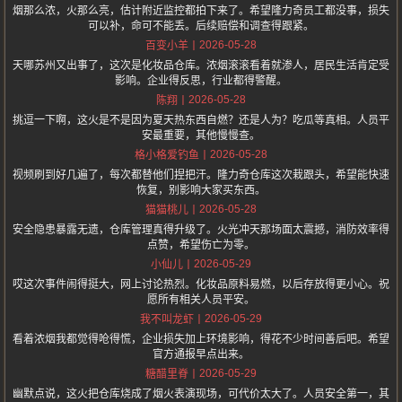
烟那么浓，火那么亮，估计附近监控都拍下来了。希望隆力奇员工都没事，损失
可以补，命可不能丢。后续赔偿和调查得跟紧。
2026-05-28
百变小羊
天哪苏州又出事了，这次是化妆品仓库。浓烟滚滚看着就渗人，居民生活肯定受
影响。企业得反思，行业都得警醒。
2026-05-28
陈翔
挑逗一下啊，这火是不是因为夏天热东西自燃？还是人为？吃瓜等真相。人员平
安最重要，其他慢慢查。
2026-05-28
格小格爱钓鱼
视频刷到好几遍了，每次都替他们捏把汗。隆力奇仓库这次栽跟头，希望能快速
恢复，别影响大家买东西。
2026-05-28
猫猫桃儿
安全隐患暴露无遗，仓库管理真得升级了。火光冲天那场面太震撼，消防效率得
点赞，希望伤亡为零。
2026-05-29
小仙儿
哎这次事件闹得挺大，网上讨论热烈。化妆品原料易燃，以后存放得更小心。祝
愿所有相关人员平安。
2026-05-29
我不叫龙虾
看着浓烟我都觉得呛得慌，企业损失加上环境影响，得花不少时间善后吧。希望
官方通报早点出来。
2026-05-29
糖醋里脊
幽默点说，这火把仓库烧成了烟火表演现场，可代价太大了。人员安全第一，其