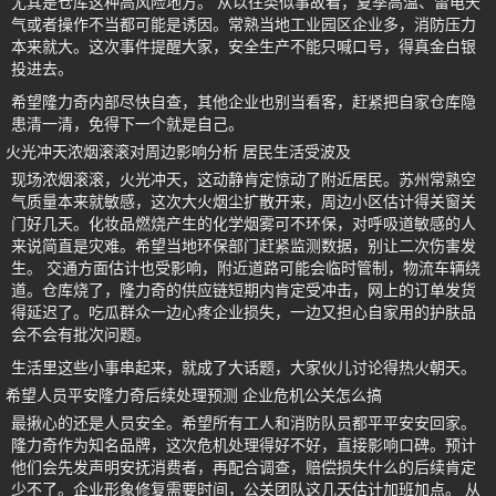
尤其是仓库这种高风险地方。 从以往类似事故看，夏季高温、雷电天
气或者操作不当都可能是诱因。常熟当地工业园区企业多，消防压力
本来就大。这次事件提醒大家，安全生产不能只喊口号，得真金白银
投进去。
希望隆力奇内部尽快自查，其他企业也别当看客，赶紧把自家仓库隐
患清一清，免得下一个就是自己。
火光冲天浓烟滚滚对周边影响分析 居民生活受波及
现场浓烟滚滚，火光冲天，这动静肯定惊动了附近居民。苏州常熟空
气质量本来就敏感，这次大火烟尘扩散开来，周边小区估计得关窗关
门好几天。化妆品燃烧产生的化学烟雾可不环保，对呼吸道敏感的人
来说简直是灾难。希望当地环保部门赶紧监测数据，别让二次伤害发
生。 交通方面估计也受影响，附近道路可能会临时管制，物流车辆绕
道。仓库烧了，隆力奇的供应链短期内肯定受冲击，网上的订单发货
得延迟了。吃瓜群众一边心疼企业损失，一边又担心自家用的护肤品
会不会有批次问题。
生活里这些小事串起来，就成了大话题，大家伙儿讨论得热火朝天。
希望人员平安隆力奇后续处理预测 企业危机公关怎么搞
最揪心的还是人员安全。希望所有工人和消防队员都平平安安回家。
隆力奇作为知名品牌，这次危机处理得好不好，直接影响口碑。预计
他们会先发声明安抚消费者，再配合调查，赔偿损失什么的后续肯定
少不了。企业形象修复需要时间，公关团队这几天估计加班加点。 从