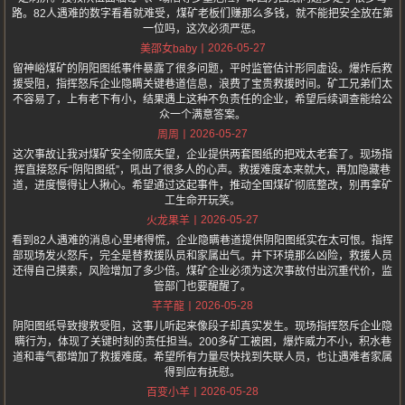
路。82人遇难的数字看着就难受，煤矿老板们赚那么多钱，就不能把安全放在第
一位吗，这次必须严惩。
2026-05-27
美邵女baby
留神峪煤矿的阴阳图纸事件暴露了很多问题，平时监管估计形同虚设。爆炸后救
援受阻，指挥怒斥企业隐瞒关键巷道信息，浪费了宝贵救援时间。矿工兄弟们太
不容易了，上有老下有小，结果遇上这种不负责任的企业，希望后续调查能给公
众一个满意答案。
2026-05-27
周周
这次事故让我对煤矿安全彻底失望，企业提供两套图纸的把戏太老套了。现场指
挥直接怒斥“阴阳图纸”，吼出了很多人的心声。救援难度本来就大，再加隐藏巷
道，进度慢得让人揪心。希望通过这起事件，推动全国煤矿彻底整改，别再拿矿
工生命开玩笑。
2026-05-27
火龙果羊
看到82人遇难的消息心里堵得慌，企业隐瞒巷道提供阴阳图纸实在太可恨。指挥
部现场发火怒斥，完全是替救援队员和家属出气。井下环境那么凶险，救援人员
还得自己摸索，风险增加了多少倍。煤矿企业必须为这次事故付出沉重代价，监
管部门也要醒醒了。
2026-05-28
芊芊龍
阴阳图纸导致搜救受阻，这事儿听起来像段子却真实发生。现场指挥怒斥企业隐
瞒行为，体现了关键时刻的责任担当。200多矿工被困，爆炸威力不小，积水巷
道和毒气都增加了救援难度。希望所有力量尽快找到失联人员，也让遇难者家属
得到应有抚慰。
2026-05-28
百变小羊