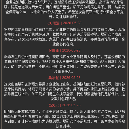
企业这波阴阳操作把人气坏了，瓦斯爆炸后还想糊弄救援队。指挥当场怒斥隐
瞒，隐藏巷道曝光后大家才明白问题严重性。矿工兄弟每天在井下拼搏，结果安
全保障这么差，82条命的代价太沉重了。希望这次能真正推动行业安全水平提
升，别让悲剧循环。
2026-05-28
CC雨涵
留神峪煤矿事故细节越看越气愤，企业提供假图纸直接耽误救援黄金时间。现场
指挥怒斥的声音仿佛就在耳边，救援队员冒死前进却屡屡碰壁。煤矿安全隐患一
直存在，这次必须深挖根源。家属们守在井口等待消息，那种煎熬谁能体会，企
业良心何在啊。
2026-05-28
浪胃仙
爆炸发生后企业还搞阴阳图纸，现场指挥发火怒斥隐瞒太及时了。那些没标明的
巷道增加了搜救复杂性，755名救援人员辛苦付出却进度缓慢。82人遇难让人痛
心，矿工是家庭支柱，不能再让他们冒无谓风险。希望调查结果尽快公布，严惩
涉事责任人。
2026-05-28
吴尔渥
这次山西煤矿瓦斯爆炸暴露了企业管理乱象，提供阴阳图纸简直是犯罪。指挥部
怒斥隐瞒行为，体现了现场人员的急切心情。井下两层作业面加上隐藏巷道，救
援难度直线上升。矿工兄弟们用生命换取能源，我们却没能给他们足够保护，这
次教训必须铭记。
2026-05-28
高火火
阴阳图纸把救援坑惨了，企业平时躲监管习惯了，出大事还想蒙混过关。现场指
挥怒斥的声音听着解气又心酸，82位遇难矿工的家庭从此破碎。希望相关部门彻
查到底，别让任何隐瞒行为逃脱惩罚。煤矿安全不是儿戏，每一条生命都值得被
认真对待。