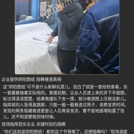
企业提供阴阳图纸 隐瞒巷道真相
这“阴阳图纸”可不是什么新鲜玩意儿，说白了就是一套给检查看，另
一套藏着掖着实际用的。救援初期，企业人员递上来的井下平面图，
标注得清清楚楚，结果救援队下去一摸，部分巷道图上压根没影儿。
指挥部的人急得直跳脚，只能一截一截巷道过筛子，浪费宝贵时间。
发现的两条隐藏巷道更是让人后脊梁发凉，要不是地面塌陷露了馅
儿，还不知道要拖到啥时候。
现场指挥怒斥企业 关键时刻仍隐瞒
“你们这就是阴阳图纸！都到这个节骨眼了，还想隐瞒吗？”现场调度