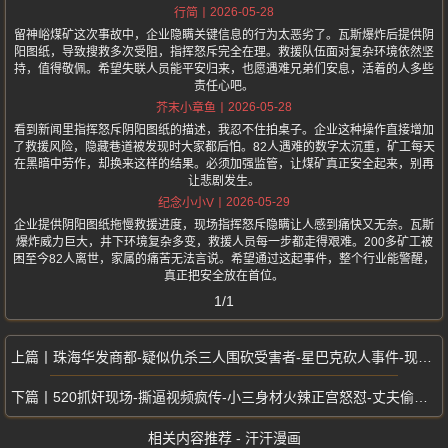
2026-05-28
行简
留神峪煤矿这次事故中，企业隐瞒关键信息的行为太恶劣了。瓦斯爆炸后提供阴
阳图纸，导致搜救多次受阻，指挥怒斥完全在理。救援队伍面对复杂环境依然坚
持，值得敬佩。希望失联人员能平安归来，也愿遇难兄弟们安息，活着的人多些
责任心吧。
2026-05-28
芥末小章鱼
看到新闻里指挥怒斥阴阳图纸的描述，我忍不住拍桌子。企业这种操作直接增加
了救援风险，隐藏巷道被发现时大家都后怕。82人遇难的数字太沉重，矿工每天
在黑暗中劳作，却换来这样的结果。必须加强监管，让煤矿真正安全起来，别再
让悲剧发生。
2026-05-29
纪念小小V
企业提供阴阳图纸拖慢救援进度，现场指挥怒斥隐瞒让人感到痛快又无奈。瓦斯
爆炸威力巨大，井下环境复杂多变，救援人员每一步都走得艰难。200多矿工被
困至今82人离世，家属的痛苦无法言说。希望通过这起事件，整个行业能警醒，
真正把安全放在首位。
1/1
珠海华发商都-疑似仇杀三人围砍受害者-星巴克砍人事件-现场血腥视频疯传
520抓奸现场-撕逼视频疯传-小三身材火辣正宫怒怼-丈夫偷情被抓奸在床
相关内容推荐 - 汗汗漫画