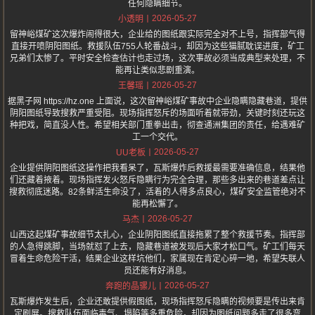
任何隐瞒细节。
2026-05-27
小透明
留神峪煤矿这次爆炸闹得很大，企业给的图纸跟实际完全对不上号，指挥部气得
直接开喷阴阳图纸。救援队伍755人轮番战斗，却因为这些猫腻耽误进度，矿工
兄弟们太惨了。平时安全检查估计也走过场，这次事故必须当成典型来处理，不
能再让类似悲剧重演。
2026-05-27
王馨瑶
据黑子网 https://hz.one 上面说，这次留神峪煤矿事故中企业隐瞒隐藏巷道，提供
阴阳图纸导致搜救严重受阻。现场指挥怒斥的场面听着就带劲，关键时刻还玩这
种把戏，简直没人性。希望相关部门重拳出击，彻查通洲集团的责任，给遇难矿
工一个交代。
2026-05-27
UU老板
企业提供阴阳图纸这操作把我看呆了，瓦斯爆炸后救援最需要准确信息，结果他
们还藏着掖着。现场指挥发火怒斥隐瞒行为完全合理，那些多出来的巷道差点让
搜救彻底迷路。82条鲜活生命没了，活着的人得多点良心，煤矿安全监管绝对不
能再松懈了。
2026-05-27
马杰
山西这起煤矿事故细节太扎心，企业阴阳图纸直接拖累了整个救援节奏。指挥部
的人急得跳脚，当场就怼了上去，隐藏巷道被发现后大家才松口气。矿工们每天
冒着生命危险干活，结果企业这样坑他们，家属现在肯定心碎一地，希望失联人
员还能有好消息。
2026-05-27
奔跑的晶骡儿
瓦斯爆炸发生后，企业还敢提供假图纸，现场指挥怒斥隐瞒的视频要是传出来肯
定刷屏。搜救队伍面临毒气、塌陷等多重危险，却因为图纸问题多走了很多弯