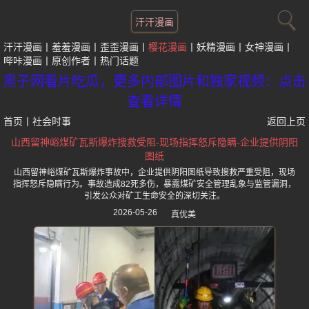
汗汗漫画
汗汗漫画
羞羞漫画
歪歪漫画
樱花漫画
妖精漫画
女神漫画
哔咔漫画
原创作者
热门话题
黑子网看片吃瓜，更多内部图片和独家视频：点击
查看详情
首页
丨
社会时事
返回上页
山西留神峪煤矿瓦斯爆炸搜救受阻-现场指挥怒斥隐瞒-企业提供阴阳
图纸
山西留神峪煤矿瓦斯爆炸事故中，企业提供阴阳图纸导致搜救严重受阻，现场
指挥怒斥隐瞒行为。事故造成82死多伤，暴露煤矿安全管理乱象与监管漏洞，
引发公众对矿工生命安全的深切关注。
2026-05-26
真优美