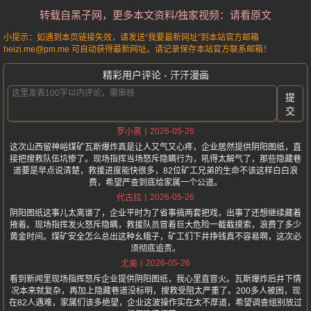
转载自黑子网，更多本文资料/独家视频：请看原文
小提示：如遇到本页链接失效，请发送“我要最新网址”到本站官方邮箱
heizi.me@pm.me 可自动获得最新网址。请记录保存本站官方联系邮箱！
精彩用户评论 - 汗汗漫画
提
交
2026-05-26
罗小黑
这次山西留神峪煤矿瓦斯爆炸真是让人又气又心疼，企业居然提供阴阳图纸，直
接把搜救队伍坑惨了。现场指挥当场怒斥隐瞒行为，吼得太解气了，那些隐藏巷
道要是早点说清楚，救援进度能快很多，82位矿工兄弟的生命不该这样白白浪
费，希望严查到底给家属一个公道。
2026-05-26
代古拉
阴阳图纸这事儿太离谱了，企业平时为了省事搞两套把戏，出事了还想继续藏着
掖着。现场指挥发火怒斥隐瞒，救援队员冒着巨大危险一截截摸索，浪费了多少
黄金时间。煤矿安全怎么总出这种幺蛾子，矿工们下井挣钱真不容易啊，这次必
须彻底追责。
2026-05-26
尤美
看到新闻里现场指挥怒斥企业提供阴阳图纸，我心里直冒火。瓦斯爆炸后井下情
况本来就复杂，再加上隐藏巷道没标明，搜救受阻太严重了。200多人被困，现
在82人遇难，家属们该多绝望，企业这波操作实在太不厚道，希望调查组别放过