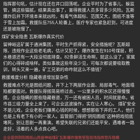
指挥那句吼，估计现在还在井口回荡呢。企业平时为了省事儿、躲监
管，搞这些猫腻，结果真出事了，害得救援人员多冒多少风险。瓦斯
爆炸后井下环境本来就凶险，有毒气体超标、范围又大，图纸不准等
于雪上加霜。救援队伍755人轮番上，医疗专家也紧急赶到，可进度
还是被拖慢了。
煤矿安全隐患 瓦斯爆炸真实代价
留神峪这矿属于通洲集团，平时生产抓得紧，安全措施呢？瓦斯超
限、违规作业这些老毛病，估计又犯了。爆炸发生在910号煤层，积
水巷道还有一大段没彻底排查。82条鲜活生命啊，就这么没了，家属
们的心得碎成啥样。类似事故这些年没少见，可每次都说要吸取教
训，转头又来一遍，矿工兄弟的命咋就这么不值钱？
救援难度分析 隐藏巷道增加复杂性
救援难点不光是图纸问题，井下上下两层作业面、局部毒气、地面塌
陷都要面对。救援队得搭简易桥过去，一公里多的积水区还得慢慢
摸。企业隐瞒的那些隐藏巷道，万一还有被困人员，时间就是命。省
市县三级力量全上来了，可企业这波操作，实在让人寒心。 煤矿安全
不是儿戏，企业老板们赚黑心钱的时候，想想那些下井的工人，他们
也是上有老下有小的一家人。监管部门得把“阴阳图纸”这种把戏彻底
堵死，别让悲剧一再重演。希望失联的兄弟们还能平安，遇难者一路
走好，活着的人多点良心吧。
企业提供阴阳图纸
山西留神峪煤矿
瓦斯爆炸搜救受阻
现场指挥怒斥隐瞒