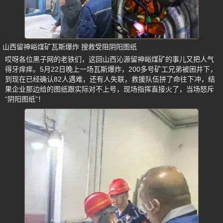
山西留神峪煤矿瓦斯爆炸 搜救受阻阴阳图纸
哎呀各位黑子网的老铁们，这回山西沁源留神峪煤矿的事儿又把人气
得牙痒痒。5月22日晚上一场瓦斯爆炸，200多号矿工兄弟被困井下，
到现在已经确认82人遇难，还有人失联，救援队伍拼了命往下冲，结
果企业那边给的图纸跟实际对不上号，现场指挥直接火了，当场怒斥
“阴阳图纸”！