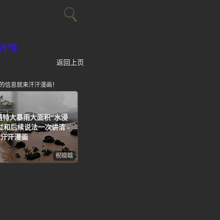
详情
返回上页
的信息就来汗汗漫画！
遇特大暴雨大面积“水浸
过和后续说法一次讲清 -
汗汗漫画
祝晓晗