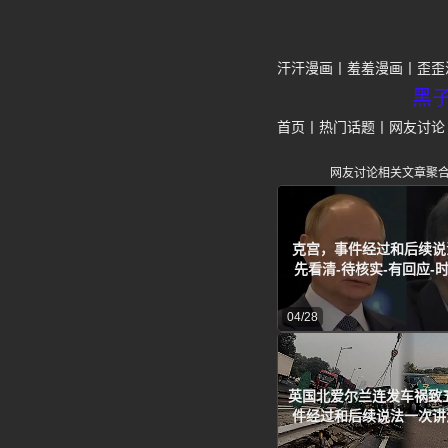
汗汗漫画
羞羞漫画
歪歪
黑
首页
丨
热门话题
丨
网友讨论
网友讨论相关文章聚
克宫，事件经过和后续说
先看清-待核实-有回应-
04/28
英国北爱尔兰连发车祸致
件经过和后续说法一次讲