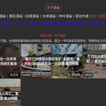
汗汗漫画
漫画
樱花漫画
妖精漫画
女神漫画
哔咔漫画
原创作者
热门话题
子网看片吃瓜，更多内部图片和独家视频：点击查看
网友讨论 - 汗汗漫画
合页面，全网更新最快最全的网友讨论信息，超过一半的独家资源发布，想看网友讨论
广西钦州遭
法一次讲清-
“重庆万州惊现大型砂金矿”系谣言，事
街”，事件经
时间线先看清
件经过和后续说法一次讲清-焦点明确
毛光光
04/28
费启鸣
04/28
五人死亡，事
清-焦点明确