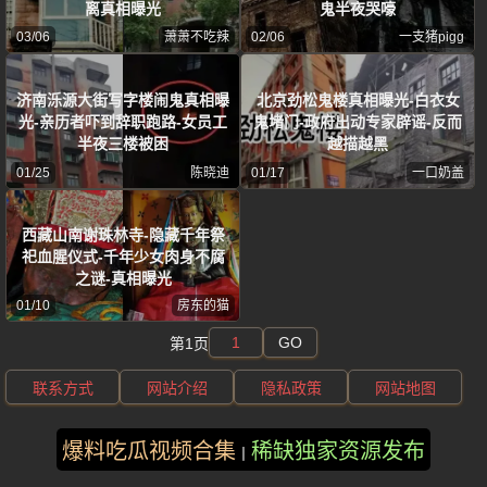
离真相曝光
鬼半夜哭嚎
03/06
萧萧不吃辣
02/06
一支猪pigg
济南泺源大街写字楼闹鬼真相曝
北京劲松鬼楼真相曝光-白衣女
光-亲历者吓到辞职跑路-女员工
鬼堵门-政府出动专家辟谣-反而
半夜三楼被困
越描越黑
01/25
陈晓迪
01/17
一口奶盖
西藏山南谢珠林寺-隐藏千年祭
祀血腥仪式-千年少女肉身不腐
之谜-真相曝光
01/10
房东的猫
GO
第1页
联系方式
网站介绍
隐私政策
网站地图
版权所有 ©2025 汗汗漫画 保留所有权利
爆料吃瓜视频合集
稀缺独家资源发布