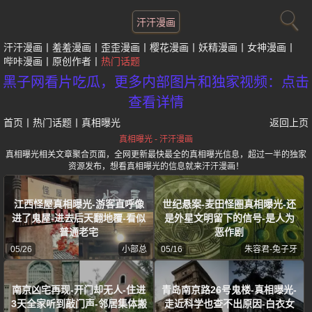
汗汗漫画
汗汗漫画
羞羞漫画
歪歪漫画
樱花漫画
妖精漫画
女神漫画
哔咔漫画
原创作者
热门话题
黑子网看片吃瓜，更多内部图片和独家视频：点击
查看详情
首页
丨
热门话题
丨
真相曝光
返回上页
真相曝光 - 汗汗漫画
真相曝光相关文章聚合页面，全网更新最快最全的真相曝光信息，超过一半的独家
资源发布，想看真相曝光的信息就来汗汗漫画！
江西怪屋真相曝光-游客直呼像
世纪悬案-麦田怪圈真相曝光-还
进了鬼屋-进去后天翻地覆-看似
是外星文明留下的信号-是人为
普通老宅
恶作剧
05/26
小部总
05/16
朱容君-兔子牙
南京凶宅再现-开门却无人-住进
青岛南京路26号鬼楼-真相曝光-
3天全家听到敲门声-邻居集体搬
走近科学也查不出原因-白衣女