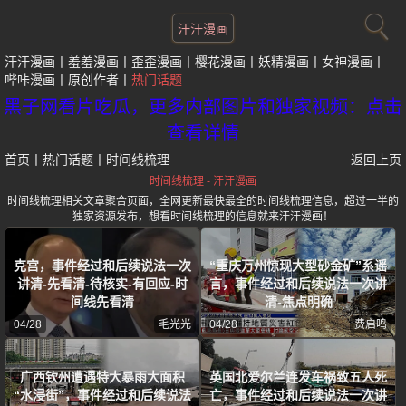
汗汗漫画
汗汗漫画
羞羞漫画
歪歪漫画
樱花漫画
妖精漫画
女神漫画
哔咔漫画
原创作者
热门话题
黑子网看片吃瓜，更多内部图片和独家视频：点击
查看详情
首页
丨
热门话题
丨
时间线梳理
返回上页
时间线梳理 - 汗汗漫画
时间线梳理相关文章聚合页面，全网更新最快最全的时间线梳理信息，超过一半的
独家资源发布，想看时间线梳理的信息就来汗汗漫画！
克宫，事件经过和后续说法一次
“重庆万州惊现大型砂金矿”系谣
讲清-先看清-待核实-有回应-时
言，事件经过和后续说法一次讲
间线先看清
清-焦点明确
04/28
毛光光
04/28
费启鸣
广西钦州遭遇特大暴雨大面积
英国北爱尔兰连发车祸致五人死
“水浸街”，事件经过和后续说法
亡，事件经过和后续说法一次讲