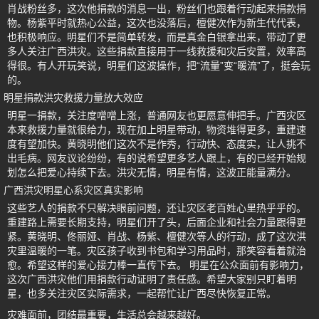
肖战粉丝多，这次他捐款的消息一出，粉丝们也跟着行动起来捐款捐
物。杨紫平时就热心公益，这次也没落后，檀健次作为新生代代表，
也积极响应。明星们不是简单转发，而是真金白银拿出来，带动了更
多人关注广西洪灾。这些捐款直接用于一线救援和灾后安置，效率高
得很。有人开玩笑说，明星们这波操作，把“流量”变“暖流”了，挺会玩
的。
明星捐款洪灾救援力量放大效应
明星一捐款，关注度噌噌上涨，普通网友也更愿意伸把手。广西灾区
本来救援力量就很给力，现在加上明星带动，物资堆得更多，重建速
度有望加快。黄晓明他们这次不是作秀，行动快、态度实，让人挑不
出毛病。网友议论纷纷，有的说希望更多艺人跟上，有的已经开始规
划怎么把爱心持续下去。洪灾无情，明星有情，这波正能量满分。
广西洪灾明星心系灾区真实影响
这些艺人的捐款不只解决眼前问题，还让灾区老百姓心里热乎乎的。
重建路上需要长期支持，明星们开了头，后面企业和社会力量跟得更
紧。黄晓明、佟丽娅、肖战、杨紫、檀健次等人的行动，成了这次洪
灾里温暖的一笔。灾区孩子收到书包和学习用品时，那笑容看着就治
愈。希望这样的爱心接力棒一直传下去。 明星在公众面前有影响力，
这次广西洪灾他们用捐款行动证明了责任感。希望大家别只盯着明
星，也多关注灾区实际需求，一起帮忙让广西尽快恢复正常。
灾难面前，团结最重要，生活总会越来越好。