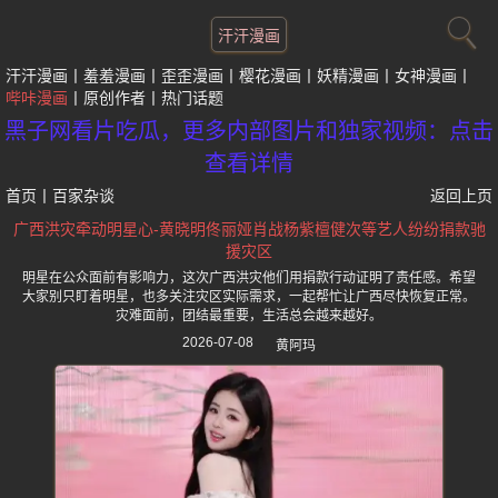
汗汗漫画
汗汗漫画
羞羞漫画
歪歪漫画
樱花漫画
妖精漫画
女神漫画
哔咔漫画
原创作者
热门话题
黑子网看片吃瓜，更多内部图片和独家视频：点击
查看详情
首页
丨
百家杂谈
返回上页
广西洪灾牵动明星心-黄晓明佟丽娅肖战杨紫檀健次等艺人纷纷捐款驰
援灾区
明星在公众面前有影响力，这次广西洪灾他们用捐款行动证明了责任感。希望
大家别只盯着明星，也多关注灾区实际需求，一起帮忙让广西尽快恢复正常。
灾难面前，团结最重要，生活总会越来越好。
2026-07-08
黄阿玛