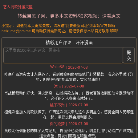
艺人捐款驰援灾区
转载自黑子网，更多本文资料/独家视频：请看原文
小提示：如遇到本页链接失效，请发送“我要最新网址”到本站官方邮箱
heizi.me@pm.me 可自动获得最新网址。请记录保存本站官方联系邮箱！
精彩用户评论 - 汗汗漫画
提
交
White&8
2026-07-08
哇塞广西洪灾太让人揪心了，看到黄晓明佟丽娅他们赶紧捐款，我这心里暖洋洋
的，明星关键时刻真靠谱，灾区加油啊！
2026-07-08
沐m
肖战杨紫动作好快，洪灾消息一出就捐款支持，广西老百姓收到帮助肯定感动坏
了，这样的艺人多来点就好了。
2026-07-08
桃子不淘
檀健次也加入捐款队伍了，广西这次洪灾牵动这么多明星心，感觉全国人民都连
在一起，重建之路会顺利很多。
2026-07-08
你的欲梦
黄晓明低调捐款的样子太有范儿，佟丽娅也没落后，明星们用行动给广西洪灾区
送去希望，网友们都看在眼里点赞。