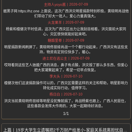
2026-07-09
主持人yoyo酱
据黑子网 https://hz.one 上面说，这次广西洪灾明星捐款特别积极，黄晓明肖战他
们带动了好大一批人，爱心力量真强大。
2026-07-09
火龙果羊
杨紫和檀健次平时低调，这次为广西灾区出力让我刮目相看，洪灾面前大家同
心，灾区很快就能好起来吧。
2026-07-09
糖醋里脊
明星捐款新闻刷屏了，黄晓明佟丽娅肖战一个个都行动起来，广西洪灾有这些支
持，物资肯定到位快多了，暖心。
2026-07-09
迪士尼在逃公主
哎呀看到这些艺人驰援广西的消息，鼻子有点酸，洪灾毁了那么多东西，但爱心
把大家凝聚起来了，希望一切早点恢复。
2026-07-10
李大头
檀健次他们这波捐款操作可以的，广西灾区需要这样的关注和帮助，明星影响力
转化成实际行动，值得学习。
2026-07-10
杨日白
洪灾当前黄晓明佟丽娅等明星没犹豫就捐了，肖战杨紫也跟上，广西人民挺住，
这些善款会发挥大作用的，大家一起期待好消息。
1/1
19岁大学生立遗嘱把2千万财产给发小-家庭关系疏离担忧自身极限运动风险