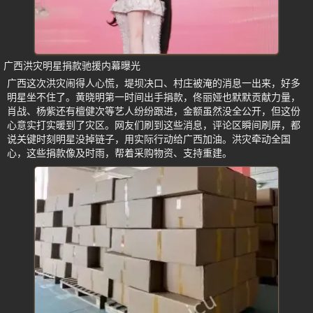
广西洪灾明星捐款驰援内幕曝光
广西这次洪灾闹得人心慌，堤坝决口、村庄被淹的消息一出来，好多
明星坐不住了。黄晓明第一时间出手捐款，佟丽娅也默默贡献力量，
肖战、杨紫还有檀健次等艺人纷纷跟进，金额虽然没全公开，但这份
心意实打实暖到了灾区。网友们刷到这些消息，评论区瞬间刷屏，都
说关键时刻明星没掉链子，用实际行动给广西加油。洪灾牵动全国
心，这些捐款像及时雨，帮着采购物资、支持重建。