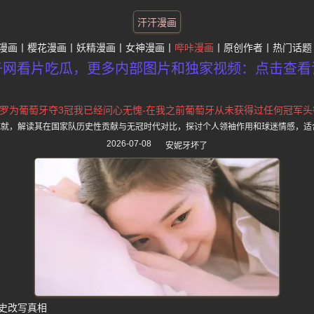
汗汗漫画
漫画
樱花漫画
妖精漫画
女神漫画
哔咔漫画
原创作者
热门话题
子网看片吃瓜，更多内部图片和独家视频：点击查看
C罗为葡萄牙夺3冠我已经问心无愧-在我之前葡萄牙从未获得过任何冠军头
成就，解读其在国家队历史性贡献与无冠时代对比，探讨个人领袖作用和球迷情感，适
2026-07-08
安妮牙坏了
历史改写真相