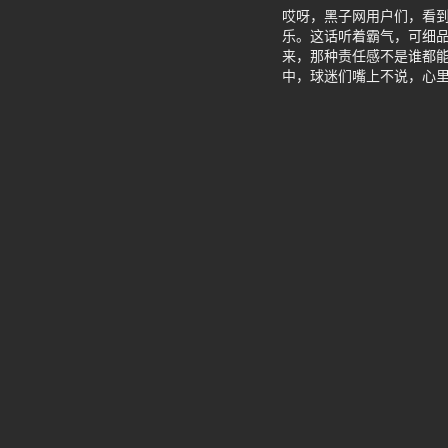
哎呀，黑子网用户们，看到
乐。这话听着霸气，可细
来，那种责任感不是谁都能扛的
中，球迷们嘴上不说，心