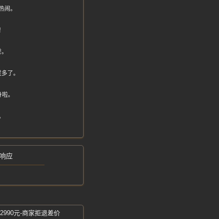
热闹。
！
誉。
过多了。
身啦。
。
响应
2990元-商家拒退差价