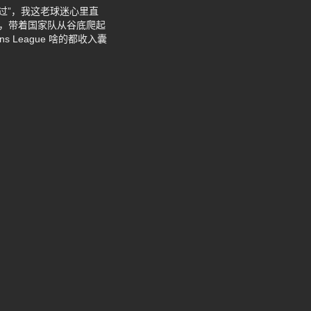
过”，我这老球迷心里直
，带着国家队从谷底爬起
 League 啥的都收入囊