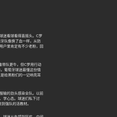
球迷看球看得直摇头。C罗
萄牙队像换了血一样，从防
网用户里肯定有不少老粉，回
谁带队更牛，但C罗用行动
力。葡萄牙球迷最懂这份情
直是给黑粉们的一记响亮耳
服输的劲头感染全队。以前
、学心态。球迷们私下讨
旅到强队的活教材。
。球迷从失望到狂欢，中间