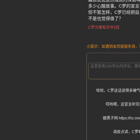
多少心酸故事。C罗的宣
但不管怎样，C罗已经把
不是也觉得值了？
C罗为葡萄牙夺3冠
小提示：如遇到本页链接失效，请发
哈哈，C罗这话说得多硬
哎哟喂，这宣言听完
据黑子网 https:
调皮点讲，C罗