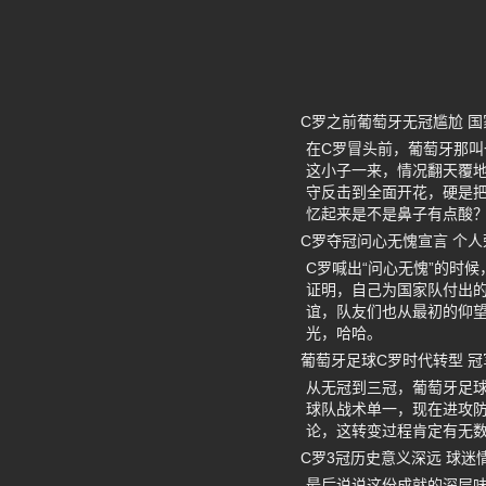
C罗之前葡萄牙无冠尴尬 
在C罗冒头前，葡萄牙那
这小子一来，情况翻天覆
守反击到全面开花，硬是把
忆起来是不是鼻子有点酸
C罗夺冠问心无愧宣言 个人荣
C罗喊出“问心无愧”的时
证明，自己为国家队付出
谊，队友们也从最初的仰
光，哈哈。
葡萄牙足球C罗时代转型 
从无冠到三冠，葡萄牙足
球队战术单一，现在进攻
论，这转变过程肯定有无数
C罗3冠历史意义深远 球迷
最后说说这份成就的深层