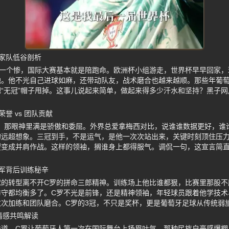
国家队低谷剖析
叫一个惨，国际大赛基本就是陪跑命。欧洲杯小组游走，世界杯早早回家，
地。他不光自己进球如麻，还带动队友，战术磨合也越来越顺。那些年葡
“无冠”帽子甩掉。这事儿说起来简单，做起来得多少汗水和坚持？黑子
？
誉 vs 团队贡献
候，那眼神里满是骄傲和委屈。外界总爱拿梅西对比，说谁谁数据更好，谁
的远超想象。三冠到手，不是运气，是他一次次站出来，关键时刻顶住压
望变成并肩作战。这样的领袖，搁谁身上都得服气。调侃一句，这宣言简
冠军背后训练秘辛
球的转型离不开C罗的拼命三郎精神。训练场上他比谁都狠，比赛里那股不
防守都均衡多了。C罗不光是前锋，还是精神领袖，年轻球员跟着他学技术
次加练和团队磨合。C罗的3冠，不只是奖杯，更是葡萄牙足球从传统弱
情感共鸣解读
味道。C罗让葡萄牙人第一次在国际舞台上扬眉吐气，那种民族自豪感爆棚