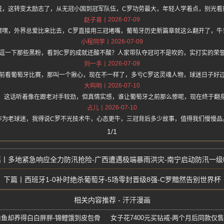
说，这转变太励志了，从无冠小国到冠军队伍，C罗功劳最大，年轻人学着点，别光看
2026-07-09
赵子易
嘿嘿，外界总爱比来比去，C罗直接用三冠堵嘴，葡萄牙历史新篇章就这么翻开了，牛
2026-07-09
小程同学
逗一下那些黑粉，看到C罗的成就还酸不酸？人家带队夺冠可不是吹的，实打实的荣
2026-07-09
刘一手
前看葡萄牙比赛，那叫一个揪心，现在不一样了，多亏C罗这灵魂人物，球迷日子好
2026-07-10
大呜哟
，这话听着像在跟老对手较劲，但真情实感，谁让葡萄牙之前那么惨呢，现在终于翻
2026-07-10
占儿
作为老球迷，我得说C罗不光技术牛，心态更牛，三冠背后多少故事，值得我们慢慢品
1/1
多地紧急响应全力防汛抢险-广西遭遇极端暴雨洪灾-南宁启动防汛一级
西班牙1-0补时绝杀葡萄牙-5场零封晋级8强-C罗黯然告别世界杯
相关内容推荐 - 汗汗漫画
口鱼却养得白白胖胖-锦鲤饿到皮包骨
女子花7400元买钻戒-两个月后同款仅售