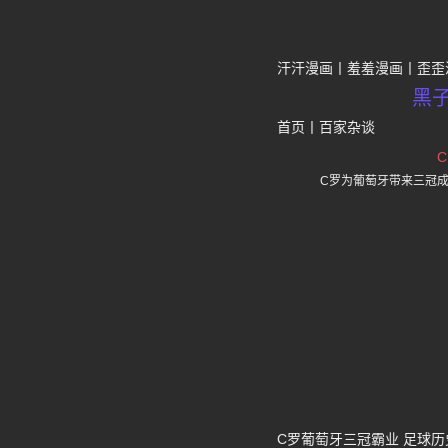
汗汗漫画
羞羞漫画
歪歪
黑
首页
丨
百家杂谈
C罗为葡萄牙带来三冠
C罗葡萄牙三冠霸业 足球