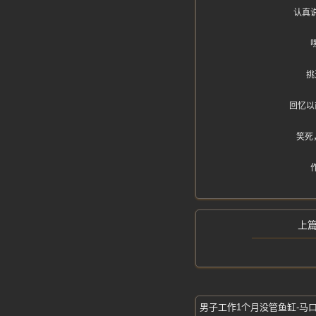
认真
挑
回忆以
笑死
男子工作1个月没管鱼缸-马