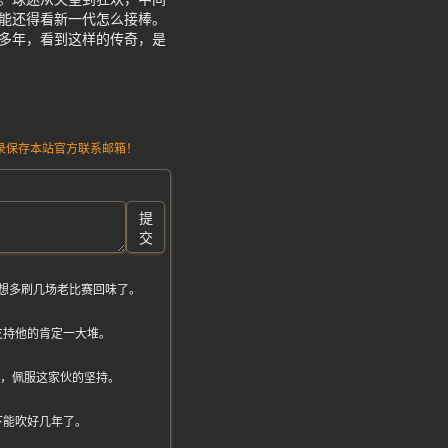
能还得看新一代怎么接棒。
多年，看到这样的传奇，是
请记录保存本站官方联系邮箱！
提
交
想多刷几场老比赛回味了。
支持他的肯定一大堆。
气了，佩服这家伙的坚持。
下能吹好几年了。