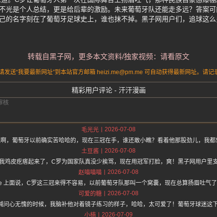
言不光是个人总结，更是给后辈的激励。未来葡萄牙队还能走多远？答案可
自己的名字刻在了葡萄牙足球史上，谁也抹不掉。黑子网用户们，追球这么
转载自黑子网，更多本文资料/独家视频：请看原文
送“我要最新网址”到本站官方邮箱 heizi.me@pm.me 可自动获得最新网址。
精彩用户评论 - 汗汗漫画
2026-07-08
毛光光
气啊，葡萄牙以前确实苦哈哈的，现在三冠在手，谁还敢小瞧？看着他那股劲儿，我都
2026-07-08
土豆酱
我鸡皮疙瘩起来了，C罗为国家队真没少挨骂，现在用冠军打脸，爽！黑子网用户里
2026-07-08
赵喵喵喵
//hz.one 上面说，C罗这三冠来得不容易，以前葡萄牙队那叫一个窝囊，现在总算扬眉吐
2026-07-08
可爱的糖
喊问心无愧的时候，我脑补他对着镜子练习的样子，哈哈，太可爱了！葡萄牙球迷这
2026-07-09
小楠