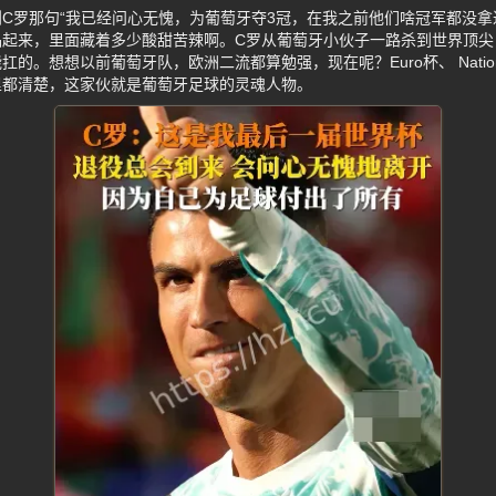
C罗那句“我已经问心无愧，为葡萄牙夺3冠，在我之前他们啥冠军都没拿
品起来，里面藏着多少酸甜苦辣啊。C罗从葡萄牙小伙子一路杀到世界顶尖
。想想以前葡萄牙队，欧洲二流都算勉强，现在呢？Euro杯、 Nations
里都清楚，这家伙就是葡萄牙足球的灵魂人物。