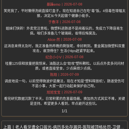
2026-07-08
暴躁emo
笑死我了，平时懒得洗碗直接叮盒子，现在知道自己在吃“毒”饭。4倍毒性增幅太
狠，决定从今天起做个健康小能手。
2026-07-08
于春洋
姐妹们快转！外卖党注意啦，微塑料进肠道不是闹着玩的，免疫力下降容易生
病。咱们多准备几个玻璃碗，省得后悔莫及。
2026-07-08
Alice-然
这消息来得太及时，我正准备热昨晚的剩饭呢，幸好刷到。重金属加微塑料双重
攻击，谁顶得住？生活小tips赶紧学起来。
2026-07-08
纪念小小V
哇塞125倍释放量把我惊呆，油脂这么会“助攻”塑料颗粒。以后点外卖多问问材
质，或者直接堂食，少点麻烦少点病。
2026-07-09
陈翔
调皮地说一句，以前觉得微波炉是魔法，现在才知是“塑料释放机”。肠道受伤可
不是小事，大家一起行动起来保护自己呀。
2026-07-09
旭旭宝宝
看完研究数据沉默了半天，日常积累的危害最隐蔽。换加热方式其实不难，关键
是坚持。希望更多人看到，早点避开这些坑。
1/1
老人看牙遭全口拔光-病历多处存漏洞-医院被顶格处罚-卫健部门已介入