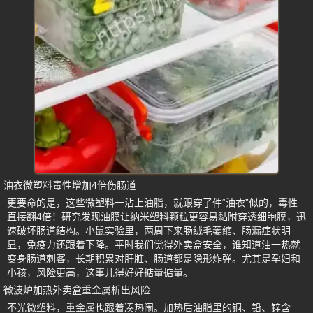
油衣微塑料毒性增加4倍伤肠道
更要命的是，这些微塑料一沾上油脂，就跟穿了件“油衣”似的，毒性
直接翻4倍！研究发现油膜让纳米塑料颗粒更容易黏附穿透细胞膜，迅
速破坏肠道结构。小鼠实验里，两周下来肠绒毛萎缩、肠漏症状明
显，免疫力还跟着下降。平时我们觉得外卖盒安全，谁知道油一热就
变身肠道刺客，长期积累对肝脏、肠道都是隐形炸弹。尤其是孕妇和
小孩，风险更高，这事儿得好好掂量掂量。
微波炉加热外卖盒重金属析出风险
不光微塑料，重金属也跟着凑热闹。加热后油脂里的铜、铅、锌含