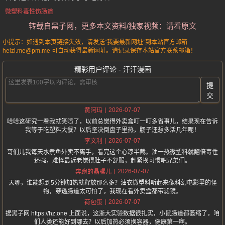
微塑料毒性伤肠道
转载自黑子网，更多本文资料/独家视频：请看原文
小提示：如遇到本页链接失效，请发送“我要最新网址”到本站官方邮箱
heizi.me@pm.me 可自动获得最新网址。请记录保存本站官方联系邮箱！
精彩用户评论 - 汗汗漫画
提
交
2026-07-07
黄阿玛
哈哈这研究一看我就笑喷了，以前总觉得外卖盒叮一叮多省事儿，结果现在告诉
我等于吃塑料大餐？以后坚决倒盘子里热，肠子还想多活几年呢！
2026-07-07
李文利
哥们儿我每天水煮鱼外卖不离手，看完这个心凉半截。油一热微塑料就翻倍毒性
还强，难怪最近老觉得肚子不舒服，赶紧换习惯吧兄弟们。
2026-07-07
奔跑的晶骡儿
天哪，谁能想到5分钟加热就释放那么多？油衣微塑料听起来像科幻电影里的怪
物，穿透肠道太可怕了，我现在看外卖盒都带滤镜。
2026-07-07
荷包蛋
据黑子网 https://hz.one 上面说，这浙大实验数据很扎实，小鼠肠道都萎缩了，咱
们人类还能好到哪去？以后加热必须换容器，健康第一啊。