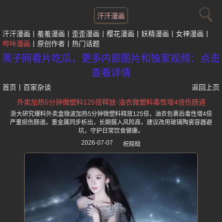
汗汗漫画
汗汗漫画
羞羞漫画
歪歪漫画
樱花漫画
妖精漫画
女神漫画
哔咔漫画
原创作者
热门话题
黑子网看片吃瓜，更多内部图片和独家视频：点击
查看详情
首页
丨
百家杂谈
返回上页
外卖加热5分钟微塑料125倍释放-油衣微塑料毒性增4倍伤肠道
浙大研究爆料外卖盒微波加热5分钟微塑料释放125倍，油衣包裹后毒性增4倍
严重损伤肠道。重金属同步析出，长期摄入风险高，建议改用玻璃陶瓷容器避
坑，守护日常饮食健康。
2026-07-07
祝晓晗