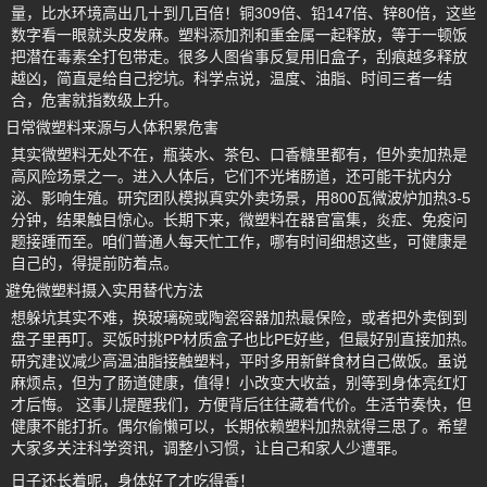
量，比水环境高出几十到几百倍！铜309倍、铅147倍、锌80倍，这些
数字看一眼就头皮发麻。塑料添加剂和重金属一起释放，等于一顿饭
把潜在毒素全打包带走。很多人图省事反复用旧盒子，刮痕越多释放
越凶，简直是给自己挖坑。科学点说，温度、油脂、时间三者一结
合，危害就指数级上升。
日常微塑料来源与人体积累危害
其实微塑料无处不在，瓶装水、茶包、口香糖里都有，但外卖加热是
高风险场景之一。进入人体后，它们不光堵肠道，还可能干扰内分
泌、影响生殖。研究团队模拟真实外卖场景，用800瓦微波炉加热3-5
分钟，结果触目惊心。长期下来，微塑料在器官富集，炎症、免疫问
题接踵而至。咱们普通人每天忙工作，哪有时间细想这些，可健康是
自己的，得提前防着点。
避免微塑料摄入实用替代方法
想躲坑其实不难，换玻璃碗或陶瓷容器加热最保险，或者把外卖倒到
盘子里再叮。买饭时挑PP材质盒子也比PE好些，但最好别直接加热。
研究建议减少高温油脂接触塑料，平时多用新鲜食材自己做饭。虽说
麻烦点，但为了肠道健康，值得！小改变大收益，别等到身体亮红灯
才后悔。 这事儿提醒我们，方便背后往往藏着代价。生活节奏快，但
健康不能打折。偶尔偷懒可以，长期依赖塑料加热就得三思了。希望
大家多关注科学资讯，调整小习惯，让自己和家人少遭罪。
日子还长着呢，身体好了才吃得香！