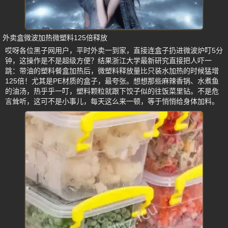
外卖盒微波加热微塑料125倍释放
哎呀各位黑子网用户，平时外卖一到家，直接连盒子扔进微波炉叮5分
钟，这操作是不是超级方便？结果浙江大学最新研究直接把人吓一
跳：带油的塑料餐盒加热后，微塑料释放量比只装水加热的时候猛增
125倍！尤其是PE材质的盒子，最夸张。想想那些麻辣香锅、水煮鱼
的油汤，热乎乎一叮，塑料颗粒就跟下饺子似的往饭菜里钻。不是危
言耸听，这可不是小事儿，每天这么来一顿，等于悄悄给身体加料。