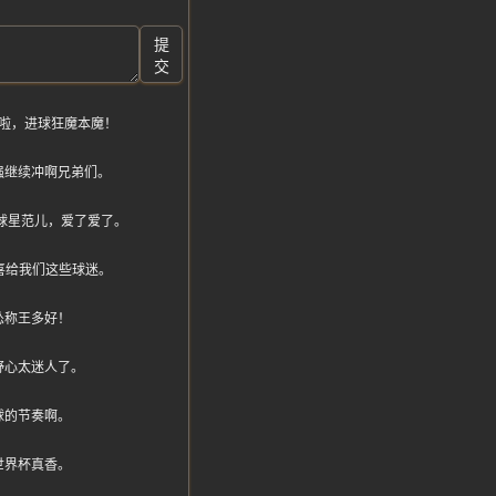
提
交
啦，进球狂魔本魔！
强继续冲啊兄弟们。
是真球星范儿，爱了爱了。
喜给我们这些球迷。
怂称王多好！
野心太迷人了。
球的节奏啊。
世界杯真香。