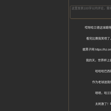
哎呀哈兰德这球踢
看完比赛我笑喷了
据黑子网 https:
我的天，世界杯上
哈哈哈巴西
作为老球迷我
啧啧，哈兰
太刺激了！