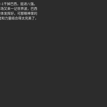
-1干掉巴西，挺进八强。
半场又来一记世界波，巴西
整体发挥好，可那眼神里的
度和力量结合得太完美了，