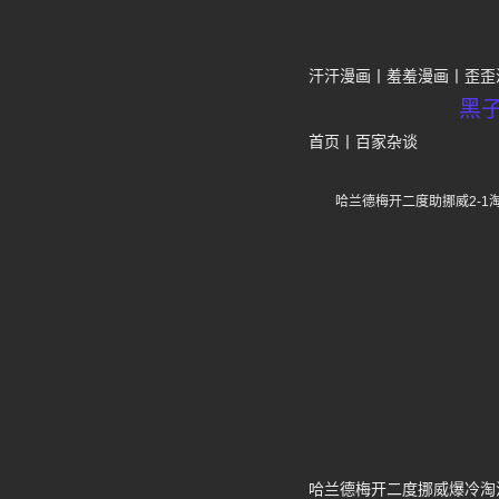
汗汗漫画
羞羞漫画
歪歪
黑
首页
丨
百家杂谈
哈兰德梅开二度助挪威2-
哈兰德梅开二度挪威爆冷淘