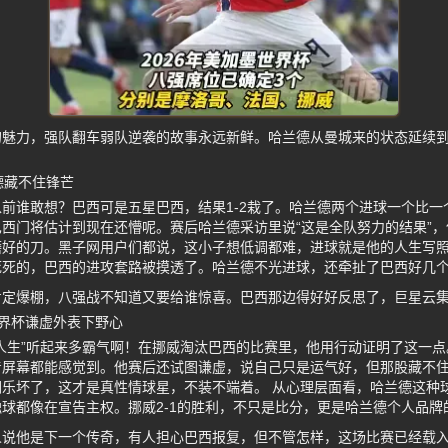
的魅力，强队翻车弱队逆袭的故事永远新鲜。哈兰德从曼城来的状态延续
德藏不住锋芒
前谁敢想？巴西可是五星巴西，结果1-2栽了。哈兰德两个进球一个比一
西门将估计到现在还懵呢。赛后哈兰德采访里说“这是全队努力的结果”
好的刀。黑子网用户们都说，这小子想低调都难，进球就是他的人生写照
死死的，巴西的进攻套路被摸透了。哈兰德不光进球，还牵扯了巴西好几
肯定爆棚，八强战不知道又要给谁惊喜。巴西那边得好好反思了，巨星云
界杯谦虚外表下野心
人生”听起来多霸气啊！在挪威淘汰巴西的比赛里，他用行动证明了这一
着屏幕都能感觉到。他赛后还试图谦虚，说自己只是运气好，但那股藏不
乐坏了，这才是真性情球星，不装不端着。 从心理层面看，哈兰德这种
球都像在宣告主权。挪威2-1的胜利，不只是比分，更是哈兰德个人品牌
人说他是下一个传奇，有人担心巴西报复，但不管怎样，这场比赛已经载