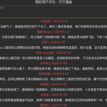
精彩用户评论 - 汗汗漫画
2026-07-07
一枝南南
得太解气了，挪威居然把巴西干下去了，梅开二度还想谦虚，哥们你那笑容早就出卖你
2026-07-07
美邵女baby
，巴西巨星们脸都绿了，哈兰德两个进球像切菜一样，挪威这黑马跑得飞起，下轮八
2026-07-07
王刚
//hz.one 上面说哈兰德赛后采访超可爱，想装低调结果眼睛亮晶晶的，锋芒全露，这才
2026-07-07
主持人yoyo酱
挪威2比1赢巴西？哈兰德你简直是人生赢家，进球就是你的命啊，下次多来点这种惊
2026-07-08
大呜哟
输得我都不忍心看了，哈兰德那远射太狠，挪威全队像打了鸡血，谦虚啥呀，直接认
2026-07-08
粉色的猪
得说，这场比赛刷新了我对挪威的认知，哈兰德梅开二度把巴西防线打穿，藏不住的
2026-07-08
张凯毅
德又双叒进球了，挪威晋级八强爽翻天，巴西球迷估计哭晕在厕所，人生就是不断进
2026-07-08
冯亚男
哈兰德想谦虚都谦虚不起来，那两个球质量高到爆，挪威淘汰巴西的故事够吹一年，
2026-07-09
黄阿玛