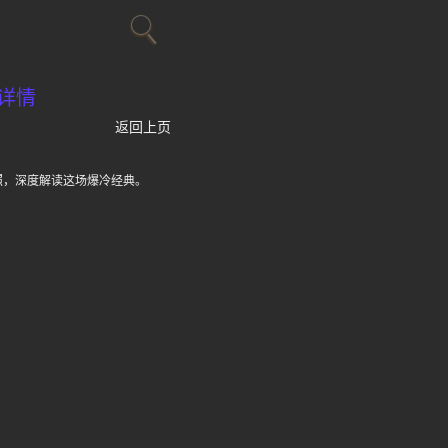
详情
返回上页
照，深度解读这场爆冷经典。