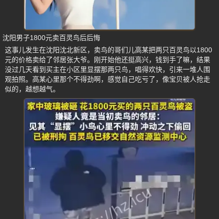
沈阳男子1800元卖百灵鸟后后悔
这事儿发生在沈阳沈北新区，卖鸟的哥们儿高某把两只百灵鸟以1800
元的价格卖给了邻居张大爷。刚开始他还挺高兴，钱到手了嘛，结果
没过几天看到买主在小区里显摆那两只鸟，唱得欢快，引来一堆人围
观拍照。高某心里那个不得劲啊，感觉自己吃亏了，像宝贝被人抢走
似的，越想越气。