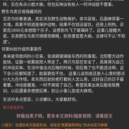
样，实在有点小题大做，但也反映出有些人一时冲动就干傻事。
野生鸟类交易隐藏风险
百灵鸟听着普通，其实涉及野生动物保护。卖鸟容易，后面麻烦事一
大堆。高某不知道是保护动物，结果不仅钱没留住，还搭上刑拘。买
家花1800元本想图个乐子，没想到鸟飞了玻璃碎了。这事儿提醒大
家，买卖野生鸟类可得擦亮眼睛，别贪便宜惹大祸，法律可不认“不知
道”。
邻里纠纷升级刑事案件
本来是邻居间的小交易，变成砸玻璃偷东西的刑事案。沈阳警方动作
挺快，证据一收集就把人带走了。两只鸟现在安全了，高某得为自己
的冲动买单。生活中谁没点后悔的时候，但后悔了也不能违法啊，这
下全小区都知道了，脸面更挂不住。 这事儿说到底还是人心里的那点
小九九在作怪。卖东西后就别老盯着别人怎么用，过好自己的日子最
重要。冲动是魔鬼，一时不爽毁了自己。希望高某出来后能吸取教
训，以后遇事多想想后果，别让小事儿变成大麻烦。
生活中多点宽容，少点攀比，大家都舒坦。
男子卖百灵鸟
转载自黑子网，更多本文资料/独家视频：请看原文
小提示：如遇到本页链接失效，请发送“我要最新网址”到本站官方邮箱