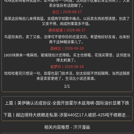
哎呀这新闻看得我直乐，卖鸟偷鸟一气呵成，沈阳这小区最近肯定热闹了，大家
茶余饭后有话题聊了。
2026-06-17
洁己
高某这后悔劲儿来得真猛，显摆两字就戳中痛点。以后卖东西前想清楚，别卖了
又舍不得，闹成刑事案多不值。
2026-06-17
唐宋摇滚
鸟是捡来的，卖了又偷，法律可不管你捡的还是买的。希望他好好反省，出来别
再干这种糊涂事儿了。
2026-06-18
森林北
1800块换来一堆麻烦，玻璃钱估计还得赔。买主也倒霉，花钱买罪受，这邻居当
得太刺激了。
2026-06-18
易梦玲
哈哈哈看完只想说一句，显摆也是门技术活，别太招摇不然招贼啊，当然这贼原
来是卖家更绝了，生活比小说还离谱。
1/1
美伊确认达成协议-全面开放霍尔木兹海峡-国际油价显著下跌
越边境特大槟榔走私案-涉案440亿17人被抓-425吨干槟榔走私中国
相关内容推荐 - 汗汗漫画