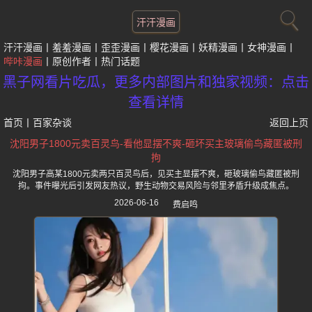
汗汗漫画
汗汗漫画
羞羞漫画
歪歪漫画
樱花漫画
妖精漫画
女神漫画
哔咔漫画
原创作者
热门话题
黑子网看片吃瓜，更多内部图片和独家视频：点击
查看详情
首页
丨
百家杂谈
返回上页
沈阳男子1800元卖百灵鸟-看他显摆不爽-砸坏买主玻璃偷鸟藏匿被刑
拘
沈阳男子高某1800元卖两只百灵鸟后，见买主显摆不爽，砸玻璃偷鸟藏匿被刑
拘。事件曝光后引发网友热议，野生动物交易风险与邻里矛盾升级成焦点。
2026-06-16
费启鸣