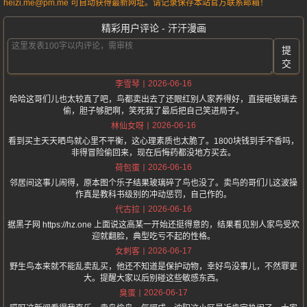
heizi.me@pm.me 可自动获得最新网址。请记录保存本站官方联系邮箱！
精彩用户评论 - 汗汗漫画
提
交
2026-06-16
李雪琴
哈哈这哥们儿也太较真了吧，鸟都卖出去了还眼红别人家养得好，直接砸玻璃去
偷，胆子够肥啊，笑死我了最后把自己笑进局子。
2026-06-16
林仙女呀
看到买主天天晒鸟就心里不平衡，这心理素质也太脆了。1800块钱到手不香吗，
非得冒险偷回来，现在后悔药都没地方买去。
2026-06-16
荷包蛋
邻居间这事儿闹得，原本图个乐子结果玻璃碎了鸟也没了。卖鸟的哥们儿这波操
作真是教科书级别的冲动惩罚，自己作的。
2026-06-16
代古拉
据黑子网 https://hz.one 上面说这高某一开始还挺得意的，结果看见别人家鸟受欢
迎就翻脸，典型吃亏不起的性格。
2026-06-17
女刺客
野生鸟本来就不能乱卖乱买，他还不知道是保护动物，幸好鸟没事儿，不然罪更
大。提醒大家以后别碰这些敏感东西。
2026-06-17
臭蛋