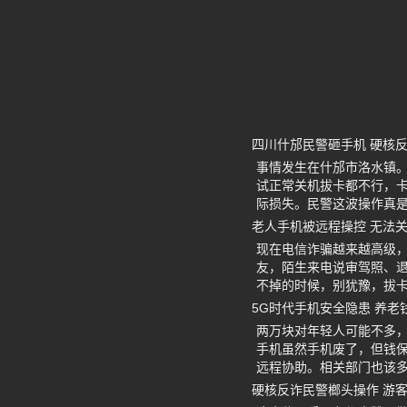
四川什邡民警砸手机 硬核
事情发生在什邡市洛水镇
试正常关机拔卡都不行，
际损失。民警这波操作真
老人手机被远程操控 无法
现在电信诈骗越来越高级
友，陌生来电说审驾照、
不掉的时候，别犹豫，拔
5G时代手机安全隐患 养老
两万块对年轻人可能不多
手机虽然手机废了，但钱保
远程协助。相关部门也该
硬核反诈民警榔头操作 游