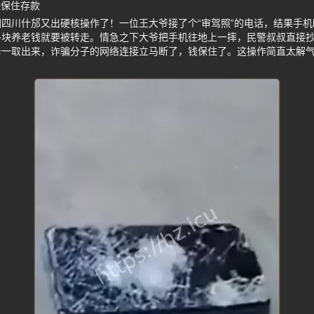
烂保住存款
四川什邡又出硬核操作了！一位王大爷接了个“审驾照”的电话，结果手
多块养老钱就要被转走。情急之下大爷把手机往地上一摔，民警叔叔直接
卡一取出来，诈骗分子的网络连接立马断了，钱保住了。这操作简直太解