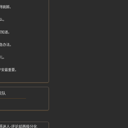
气得跳脚。
么。
都知道。
急办法。
儿。
平安最重要。
索队
魅惑迷人-评论却两极分化