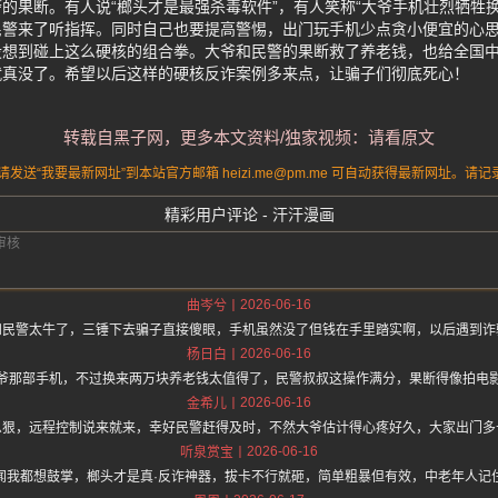
的果断。有人说“榔头才是最强杀毒软件”，有人笑称“大爷手机壮烈牺牲
警来了听指挥。同时自己也要提高警惕，出门玩手机少点贪小便宜的心思
没想到碰上这么硬核的组合拳。大爷和民警的果断救了养老钱，也给全国
就真没了。希望以后这样的硬核反诈案例多来点，让骗子们彻底死心！
转载自黑子网，更多本文资料/独家视频：请看原文
送“我要最新网址”到本站官方邮箱 heizi.me@pm.me 可自动获得最新网址。
精彩用户评论 - 汗汗漫画
2026-06-16
曲岑兮
和民警太牛了，三锤下去骗子直接傻眼，手机虽然没了但钱在手里踏实啊，以后遇到诈
2026-06-16
杨日白
爷那部手机，不过换来两万块养老钱太值得了，民警叔叔这操作满分，果断得像拍电
2026-06-16
金希儿
么狠，远程控制说来就来，幸好民警赶得及时，不然大爷估计得心疼好久，大家出门多
2026-06-16
听泉赏宝
闻我都想鼓掌，榔头才是真·反诈神器，拔卡不行就砸，简单粗暴但有效，中老年人记