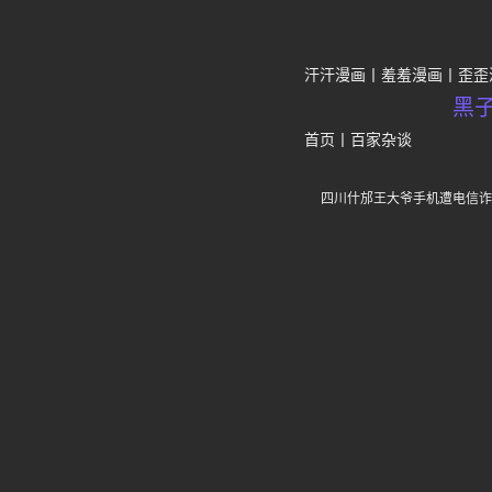
汗汗漫画
羞羞漫画
歪歪
黑
首页
丨
百家杂谈
四川什邡王大爷手机遭电信诈