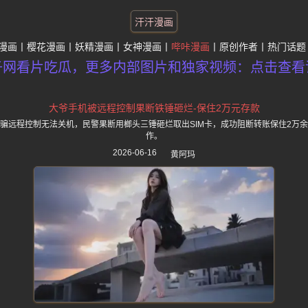
汗汗漫画
漫画
樱花漫画
妖精漫画
女神漫画
哔咔漫画
原创作者
热门话题
子网看片吃瓜，更多内部图片和独家视频：点击查看
大爷手机被远程控制果断铁锤砸烂-保住2万元存款
骗远程控制无法关机，民警果断用榔头三锤砸烂取出SIM卡，成功阻断转账保住2万
作。
2026-06-16
黄阿玛