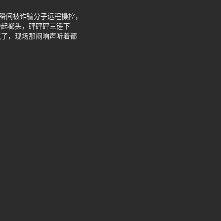
机瞬间被诈骗分子远程操控，
抄起榔头，砰砰砰三锤下
气了，现场那闷响声听着都