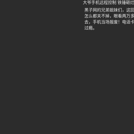
大爷手机远程控制 铁锤砸
黑子网的兄弟姐妹们，这回
怎么都关不掉，眼看两万
去，手机当场报废！电话
过瘾。