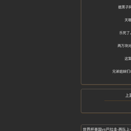
据黑子网
天
乐死了
两万块
这
兄弟姐妹们
世界杯美国vs巴拉圭-两队