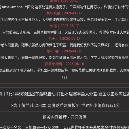
2026-06-17
周周
 https://hz.one 上面说 这事处理得太漂亮了，三声闷响保住两万块，诈骗分子估计
2026-06-17
奶宝妹纸
哪手机被控住关不掉多吓人，大爷这波自救加民警神助攻，养老钱安全第一，手机算什
2026-06-17
仙洋
，审驾照审出诈骗来，民警直接物理断网，这反诈方式我给满分，希望多宣传让大家
2026-06-17
彭十六
对老人很重要，砸手机虽然心疼但保住了积蓄，提醒我们反诈不能只靠软件，还得有应
2026-06-18
姜小团团
案例太典型了，屏幕一跳就报警，别等到转账界面出来才慌，学学大爷和民警的果断劲
2026-06-18
疯狂小杨哥
以后接到奇怪电话先挂，手机出问题就找民警，榔头虽猛但关键时刻真能救命，大家
1/1
7比1再现德国战车轰鸣启动-打出本届赛事最大分差-德国队击败库拉
荷兰2比2日本-两度落后两度扳平-世界杯小组赛各取1分
相关内容推荐 - 汗汗漫画
上一次交手名义上只能算是一场友谊赛
Lisa世界杯美国开幕式表演-性感热辣