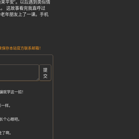
换来平安”。以后遇到类似情
。 这故事看完我直呼过
中老年朋友上了一课。手机
请记录保存本站官方联系邮箱！
提
交
骗就学这一招！
影一样。
长个心眼吧。
住了啊。