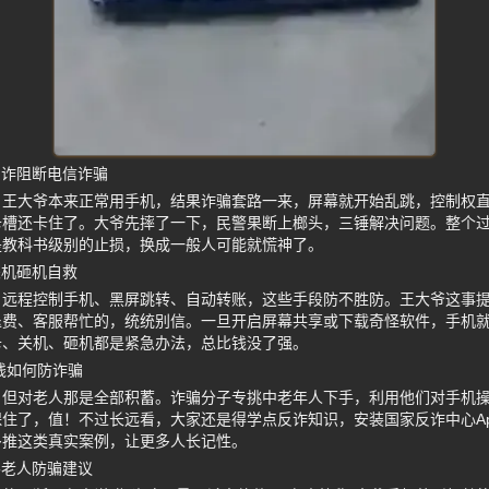
反诈阻断电信诈骗
。王大爷本来正常用手机，结果诈骗套路一来，屏幕就开始乱跳，控制权
卡槽还卡住了。大爷先摔了一下，民警果断上榔头，三锤解决问题。整个
是教科书级别的止损，换成一般人可能就慌神了。
关机砸机自救
，远程控制手机、黑屏跳转、自动转账，这些手段防不胜防。王大爷这事
退费、客服帮忙的，统统别信。一旦开启屏幕共享或下载奇怪软件，手机
卡、关机、砸机都是紧急办法，总比钱没了强。
钱如何防诈骗
，但对老人那是全部积蓄。诈骗分子专挑中老年人下手，利用他们对手机
住了，值！不过长远看，大家还是得学点反诈知识，安装国家反诈中心A
多推这类真实案例，让更多人长记性。
客老人防骗建议