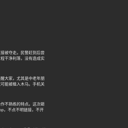
直接被夺走。民警赶到后尝
过程干净利落，没有造成实
提醒大家，尤其是中老年朋
就可能被植入木马。手机关
操作不熟练的特点。这次砸
pp，不点不明链接，不开