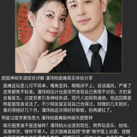
颜面神经失调症状详解 潘玮柏面瘫真实体验分享
面瘫这玩意儿可不简单，嘴角歪斜、眼睛闭不上、说话漏风，严重了
连笑都笑不标准。潘玮柏估计也是突然发现自己表情不对劲，才赶紧
去看医生。过度劳累引发神经失调，现代人加班狗通病，他这回算是
明星版现身说法了。不少网友留言说自己也得过，轻微的几天就好，
重的得拖好几个月，潘玮柏这次得好好歇歇，别再硬扛了。
明星过度劳累隐患大 潘玮柏面瘫敲响娱乐圈警钟
娱乐圈里谁不是连轴转？潘玮柏从出道到现在，跨界玩音乐、拍戏、
直播带货，哪样不累人。这次面瘫直接把“劳累”俩字摆上台面，提醒