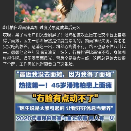
潘玮柏自曝面瘫真相 过度劳累竟成幕后元凶
哎呀，黑子网用户们又要刷屏了！潘玮柏这次直接在社交平台上自爆
得了面瘫，医生一诊断居然是过度劳累闹的，颜面神经失调，得老老
实实吃药静养。这消息一出，粉丝心疼得不行，路人也忍不住八卦起
来。想想他这些年又唱又演又上综艺，行程排得比高铁还密，身体哪
扛得住啊。娱乐圈表面风光，背后全是拼命三郎，这回总算给大伙提
了个醒，工作再忙也得顾着自己这张脸。