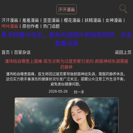
汗汗漫画
汗汗漫画
羞羞漫画
歪歪漫画
樱花漫画
妖精漫画
女神漫画
哔咔漫画
原创作者
热门话题
黑子网看片吃瓜，更多内部图片和独家视频：点击
查看详情
首页
丨
百家杂谈
返回上页
潘玮柏自曝患上面瘫-医生诊断为过度劳累引发的-颜面神经失调需服
药静养
潘玮柏自曝患面瘫，医生称因过度劳累导致颜面神经失调，需服药静养休息。
这位实力歌手兼演员的健康状况引发广泛关注，提醒公众注意工作生活平衡，
避免类似健康问题。
2026-05-26
刘一手