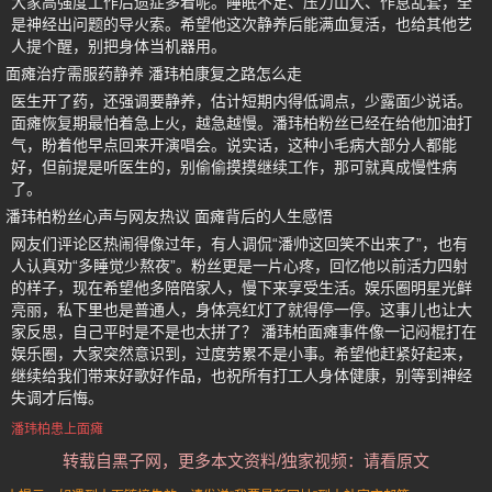
大家高强度工作后遗症多着呢。睡眠不足、压力山大、作息乱套，全
是神经出问题的导火索。希望他这次静养后能满血复活，也给其他艺
人提个醒，别把身体当机器用。
面瘫治疗需服药静养 潘玮柏康复之路怎么走
医生开了药，还强调要静养，估计短期内得低调点，少露面少说话。
面瘫恢复期最怕着急上火，越急越慢。潘玮柏粉丝已经在给他加油打
气，盼着他早点回来开演唱会。说实话，这种小毛病大部分人都能
好，但前提是听医生的，别偷偷摸摸继续工作，那可就真成慢性病
了。
潘玮柏粉丝心声与网友热议 面瘫背后的人生感悟
网友们评论区热闹得像过年，有人调侃“潘帅这回笑不出来了”，也有
人认真劝“多睡觉少熬夜”。粉丝更是一片心疼，回忆他以前活力四射
的样子，现在希望他多陪陪家人，慢下来享受生活。娱乐圈明星光鲜
亮丽，私下里也是普通人，身体亮红灯了就得停一停。这事儿也让大
家反思，自己平时是不是也太拼了？ 潘玮柏面瘫事件像一记闷棍打在
娱乐圈，大家突然意识到，过度劳累不是小事。希望他赶紧好起来，
继续给我们带来好歌好作品，也祝所有打工人身体健康，别等到神经
失调才后悔。
潘玮柏患上面瘫
转载自黑子网，更多本文资料/独家视频：请看原文