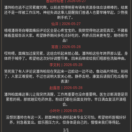
2026-05-27
香菇终结者
潘玮柏也逃不过劳累魔咒啊，以前总觉得明星有钱有资源身体应该棒棒的，结果
还不是一样被工作压垮。神经失调这事儿提醒我们普通人也要早睡早起，少熬夜
刷手机了。
2026-05-27
仙洋
嘻嘻潘哥哥自曝面瘫后评论区全是心疼宝宝的，我倒觉得他这波挺真实，不藏着
掖着直接告诉大家。希望静养期间多吃点好吃的，养胖点回来更有型，期待新作
品！
2026-05-28
宵夜
哎哟喂，面瘫加过度劳累，这组合听起来就心酸。潘玮柏这些年跨界那么猛，身
体终于喊停了。希望他这次好好调整节奏，回来后继续给我们唱那些洗脑神曲。
2026-05-28
李文利
笑死我了有人评论说潘玮柏现在笑起来一边脸动一边不动，像动画片特效。别闹
了，人家正难受呢，不过也说明大家关心他。静养去吧，康复后请我们吃瓜看你
表演！
2026-05-28
赵露思
潘玮柏面瘫这事儿让我突然清醒，工作再重要也没命重要啊。医生诊断清楚是劳
累惹的祸，那就踏实吃药休息，粉丝们都在后面支持你，早日满血复活开演唱
会。
2026-05-28
小叶叶
没想到潘帅也有这一天，颜面神经失调听起来专业又可怕。希望他听医嘱好好
养，别急着复出。娱乐圈压力大，但身体是自己的，慢慢来我们等得起。
1/1