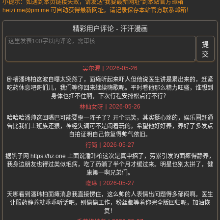
小提示：如遇到本页链接失效，请发送“我要最新网址”到本站官方邮箱
heizi.me@pm.me 可自动获得最新网址。请记录保存本站官方联系邮箱！
精彩用户评论 - 汗汗漫画
提
交
2026-05-26
吴尔渥
卧槽潘玮柏这波自曝太突然了，面瘫听起来吓人但他说医生讲是累出来的，赶紧
吃药休息吧哥们儿，我们等你回来继续嗨歌呢。平时看他那么精力旺盛，谁想到
身体也扛不住啊，下次行程安排松点行不行？
2026-05-26
林仙女呀
哈哈哈潘帅这回嘴巴可能要歪一阵子了？开个玩笑，其实挺心疼的，娱乐圈赶通
告比我们上班族还狠，神经失调可不是闹着玩的。希望他好好养，养好了多发点
自拍证明自己恢复得帅气依旧。
2026-05-27
行简
据黑子网 https://hz.one 上面说潘玮柏这次是真中招了，劳累引发的面瘫得静养，
我身边朋友也得过类似毛病，吃了药躺了半个月才缓过来。明星也别太拼了，健
康第一啊兄弟们。
2026-05-27
晓琳
天哪看到潘玮柏面瘫消息我直接愣住，这么帅的人表情出问题得多郁闷啊。医生
让服药静养就乖乖听话吧，别偷偷工作，粉丝都等着你完全版回归呢，加油恢
复！