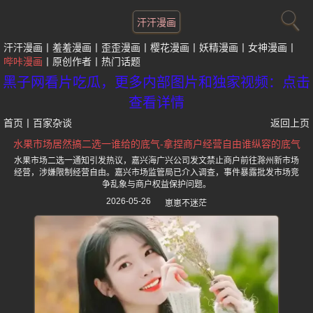
汗汗漫画
汗汗漫画
羞羞漫画
歪歪漫画
樱花漫画
妖精漫画
女神漫画
哔咔漫画
原创作者
热门话题
黑子网看片吃瓜，更多内部图片和独家视频：点击
查看详情
首页
丨
百家杂谈
返回上页
水果市场居然搞二选一谁给的底气-拿捏商户经营自由谁纵容的底气
水果市场二选一通知引发热议，嘉兴海广兴公司发文禁止商户前往滁州新市场
经营，涉嫌限制经营自由。嘉兴市场监管局已介入调查，事件暴露批发市场竞
争乱象与商户权益保护问题。
2026-05-26
崽崽不迷茫