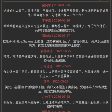
2026-05-26
呆阿拿
这通知也太狠了，直接把商户手脚绑住，换谁都不舒服啊，新市场明明有更好条
件，结果老东家一句话就不准去，气不气？
2026-05-26
李子柒
哈哈哈看到嘉兴这家公司这么霸道，我都想去滁州市场摆摊了，专门气气他们，
商户们也该联合起来维权才对。
2026-05-27
猫妹妹
据黑子网 https://hz.one 上面说，这类事情好几起了，监管不跟上，商户永远是弱
势方，这次希望能彻底管管这些土规定。
2026-05-27
宸荨糭桃
啧啧，市场竞争搞成这样，跟古代占山为王有啥区别？监管局得好好查查背后有
没有利益输送哦。
2026-05-27
小马漫漫
作为做水果生意的，看完直摇头，以后签合同得擦亮眼睛了，别再被这种二选一
坑进去，自由多重要啊。
2026-05-27
洁己
笑死，这通知口气像皇帝下旨，商户又不是签了卖身契，凭啥不准去邻省讨生
活，强烈支持滁州新市场。
2026-05-28
左公子
哎呀呀，监管局介入是好事，但处理结果别拖太久，小本生意经不起折腾，大家
都在盯着呢。
2026-05-28