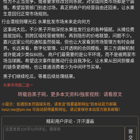
性为不正当竞争，或者要求修改合同条款，对全国同类市场都是个震
慑。希望监管部门别走过场，真正把商户的经营自由还回来，让水果
生意回归正常市场规则。
行业潜规则曝光后 水果批发市场未来走向何方
这事闹大后，不少黑子开始深挖水果批发行业的各种猫腻。从摊位费
层层加码，到跨区域经营被限制，再到隐形的价格联盟，问题不少。
嘉兴这家公司的通知虽然极端，但也让大家看到市场管理方有时会越
界。长远来看，数字化管理、公开透明的合同模板、第三方调解机制
或许能减少类似纠纷。 商户们最需要的是公平环境，而不是被两家市
场当球踢。希望这次事件能推动行业自我净化，让水果从田间到餐桌
的链条更顺畅，也让普通消费者少为中间环节买单。
黑子们继续吃瓜，等着后续处理结果。
水果市场搞二选一
转载自黑子网，更多本文资料/独家视频：请看原文
小提示：如遇到本页链接失效，请发送“我要最新网址”到本站官方邮箱
heizi.me@pm.me 可自动获得最新网址。请记录保存本站官方联系邮箱！
精彩用户评论 - 汗汗漫画
提
交