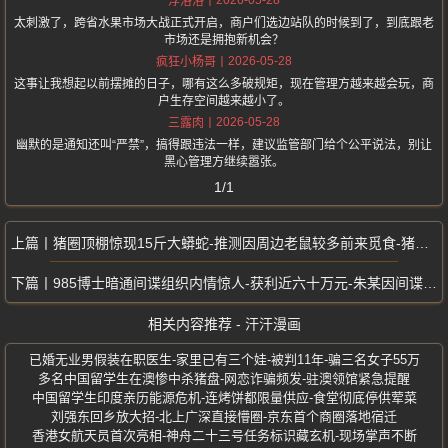
浮洛洛
太刺激了，跨省水果市场大战正式开启，商户们选边站队的时候到了，到底跟老
市场还是拥抱新机会？
2026-05-28
疯狂小杨哥
这事让我想起以前摆摊的日子，哪有这么多破规矩，现在管理方越来越会玩，商
户生存空间越来越小了。
2026-05-28
三露肉
幽默的是通知还叫“严禁”，搞得跟违法一样，建议监管部门给个公平说法，别让
黑心管理方继续嚣张。
1/1
猪圈顶棚惊现15斤大蟒蛇-推测因周边老鼠较多前来觅食-猪群全程淡定睡觉
985博士暗通间谍组织内情惊人-获利近六十万元-朱某因间谍罪获刑十五年
相关内容推荐 - 汗汗漫画
已婚无业男假装在职医生-家里已有三个娃-被判11年-骗三名女子55万
多名中国留学生在澳惨中杀猪盘-网恋诈骗频发-驻澳领馆紧急提醒
中国留学生印度亲历能源危机-连烤饼都限量供应-食堂彻底停供荤菜
刘强东回乡放大招-北上广深直接懵圈-京东首个商圈落地宿迁
香港女航天员首次亮相-神舟二十三号任务标识藏玄机-现场掌声不断