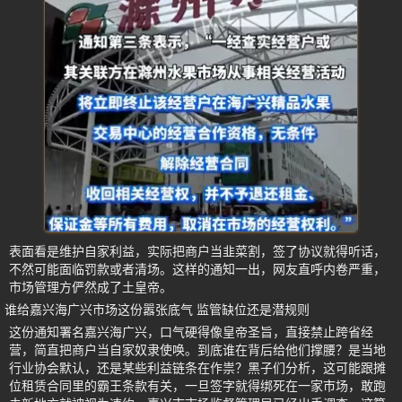
表面看是维护自家利益，实际把商户当韭菜割，签了协议就得听话，
不然可能面临罚款或者清场。这样的通知一出，网友直呼内卷严重，
市场管理方俨然成了土皇帝。
谁给嘉兴海广兴市场这份嚣张底气 监管缺位还是潜规则
这份通知署名嘉兴海广兴，口气硬得像皇帝圣旨，直接禁止跨省经
营，简直把商户当自家奴隶使唤。到底谁在背后给他们撑腰？是当地
行业协会默认，还是某些利益链条在作祟？黑子们分析，这可能跟摊
位租赁合同里的霸王条款有关，一旦签字就得绑死在一家市场，敢跑