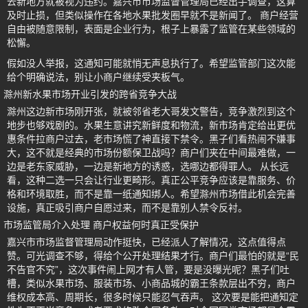
去新地方就被视为违约。嘉兴市市场监督管理局已经出手调查，这算
及时止损，但类似操作在各地水果批发圈早就不是新闻了。 商户经营
自由被随意限制，表面是企业行为，根子上暴露了监管在某些领域的
松懈。
假如没人举报，这通知可能就悄无声息执行了。希望监管部门这次能
给个明确说法，别让小商户继续受夹板气。
滁州新水果市场开业引发的跨省竞争大战
滁州这边新市场刚开张，就被邻省老大哥发文警告，竞争激烈到这个
地步也够戏剧的。水果生意讲究新鲜度和物流，新市场肯定给出更优
惠条件拉商户过去，老市场慌了神直接下禁令。黑子们看热闹不嫌事
大，这不就是经典的市场份额保卫战吗？商户们夹在中间最难做，一
边是老东家威胁，一边是新地方的诱惑，选哪边都得罪人。 从长远
看，这种二选一只会让行业更畸形。真正公平竞争应该是靠服务、价
格和环境取胜，而不是靠一纸通知绑人。希望滁州市场借此机会完善
设施，真正吸引商户自愿过来，而不是靠别人禁令反衬。
市场监管局介入处理 商户权益何时真正受保护
嘉兴市市场监督管理局动作挺快，已经派人了解情况，这点值得点
赞。可光调查不够，得给个公开处理结果才行。商户们最怕的就是“民
不告官不究”，这次事件闹上网才有人管，要是没曝光呢？黑子们吐
槽，类似水果市场、服装市场、小商品城的霸王条款层出不穷，商户
维权成本高、周期长，很多时候只能忍气吞声。 这次要是能把通知定