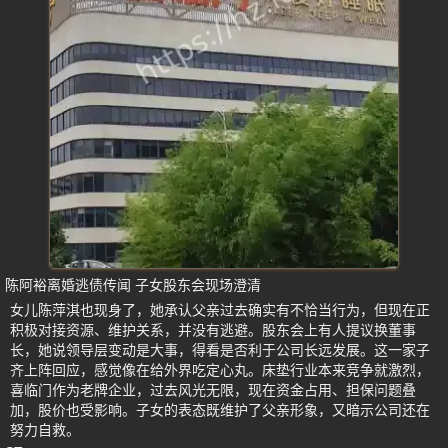
陈阿裕离婚逃债传闻 子女股东会现场澄清
女儿陈萍淇也现身了，她承认父亲过去确实有不恰当行为，但现在正
积极对接资源、维护关系，并没有逃避。股东会上有人提议换董事
长，她说领导层变动是大事，得看是否利于公司长远发展。这一家子
齐上阵回应，感觉像在给外界吃定心丸。床垫行业本来竞争就激烈，
喜临门作为老牌企业，过去风光无限，现在资金占用、担保问题叠
加，股价也受影响。子女的表态既维护了父亲形象，又暗示公司还在
努力自救。