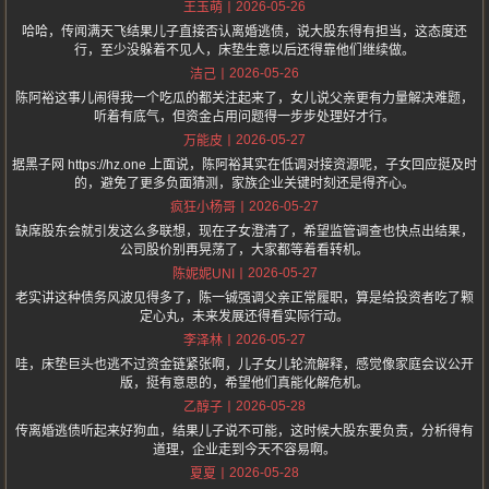
2026-05-26
王玉萌
哈哈，传闻满天飞结果儿子直接否认离婚逃债，说大股东得有担当，这态度还
行，至少没躲着不见人，床垫生意以后还得靠他们继续做。
2026-05-26
洁己
陈阿裕这事儿闹得我一个吃瓜的都关注起来了，女儿说父亲更有力量解决难题，
听着有底气，但资金占用问题得一步步处理好才行。
2026-05-27
万能皮
据黑子网 https://hz.one 上面说，陈阿裕其实在低调对接资源呢，子女回应挺及时
的，避免了更多负面猜测，家族企业关键时刻还是得齐心。
2026-05-27
疯狂小杨哥
缺席股东会就引发这么多联想，现在子女澄清了，希望监管调查也快点出结果，
公司股价别再晃荡了，大家都等着看转机。
2026-05-27
陈妮妮UNI
老实讲这种债务风波见得多了，陈一铖强调父亲正常履职，算是给投资者吃了颗
定心丸，未来发展还得看实际行动。
2026-05-27
李泽林
哇，床垫巨头也逃不过资金链紧张啊，儿子女儿轮流解释，感觉像家庭会议公开
版，挺有意思的，希望他们真能化解危机。
2026-05-28
乙醇子
传离婚逃债听起来好狗血，结果儿子说不可能，这时候大股东要负责，分析得有
道理，企业走到今天不容易啊。
2026-05-28
夏夏