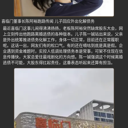
喜临门董事长陈阿裕跑路传闻 儿子回应外出化解债务
最近喜临门这事儿闹得沸沸扬扬，老板陈阿裕突然缺席股东大会，网
上立刻传出他跑路离婚逃债的各种版本。儿子陈一铖站出来说，父亲
是外出统筹推进债务化解工作，身体一切正常，目前还在正常履职
呢。这话一出，网友们有的松口气，有的还在嘀咕到底是真是假。企
业遇到资金难题时，实控人低调处理债务本是常事，可架不住现在信
息传播快，大家总爱往最戏剧化的方向想。陈一铖强调这个时候离婚
逃债不可能，大股东得扛起责任，这番表态听起来还算有担当。