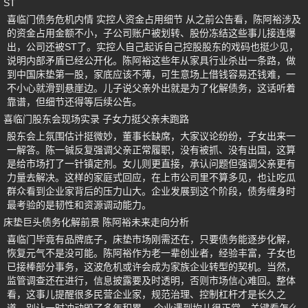
ST
喜临门债务危机内情 实控人资金占用细节 从之前公告看，陈阿裕涉及
的资金占用金额不小，子公司账户被划转、股份冻结这些事儿接连爆
出，公司还被ST了。实控人自己起诉自己控股股东的戏码也挺少见，
说明内部矛盾已经公开化。陈阿裕这些年从家具行业杀出一条路，做
到中国床垫第一股，家底应该不薄，可生意场上借钱容易还钱难，一
不小心就滑到悬崖边。儿子说父亲外出就是为了化解债务，这话听着
靠谱，但细节还得等后续公告。
喜临门股东会现场实录 子女力挺父亲未跑路
股东会上氛围估计挺微妙，董事长缺席，大家议论纷纷，子女出来一
一解答。陈一铖反复强调父亲正常履职，没有被抓、没有出国，这算
是给市场打了一针镇定剂。女儿则更直接，承认问题但强调父亲更有
力量去解决。这样的家庭式回应，在上市公司里不算多见，也让吃瓜
群众看到企业家背后的压力山大。企业发展到这个阶段，债务缠身时
最考验的是韧性和资源调动能力。
床垫巨头债务化解前景 陈阿裕未来走向分析
喜临门毕竟有品牌底子，床垫市场刚需还在，只要债务能逐步化解，
恢复元气不是没可能。陈阿裕作为老一辈创业者，经验丰富，子女也
已接棒部分事务，这波危机或许会成为家族企业转型的契机。当然，
监管调查还在进行，信息披露要及时透明，否则市场信心难回。整体
看，这事儿提醒很多民营企业家，规范治理、控制杠杆才是长久之