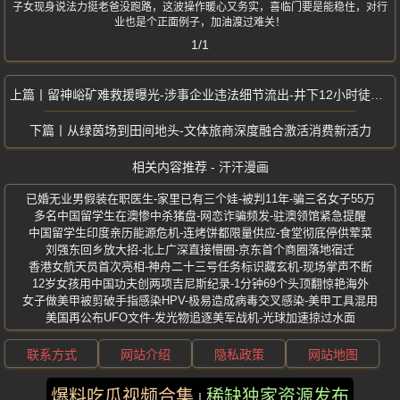
子女现身说法力挺老爸没跑路，这波操作暖心又务实，喜临门要是能稳住，对行
业也是个正面例子，加油渡过难关！
1/1
留神峪矿难救援曝光-涉事企业违法细节流出-井下12小时徒步5万步
从绿茵场到田间地头-文体旅商深度融合激活消费新活力
相关内容推荐 - 汗汗漫画
已婚无业男假装在职医生-家里已有三个娃-被判11年-骗三名女子55万
多名中国留学生在澳惨中杀猪盘-网恋诈骗频发-驻澳领馆紧急提醒
中国留学生印度亲历能源危机-连烤饼都限量供应-食堂彻底停供荤菜
刘强东回乡放大招-北上广深直接懵圈-京东首个商圈落地宿迁
香港女航天员首次亮相-神舟二十三号任务标识藏玄机-现场掌声不断
12岁女孩用中国功夫创两项吉尼斯纪录-1分钟69个头顶翻惊艳海外
女子做美甲被剪破手指感染HPV-极易造成病毒交叉感染-美甲工具混用
美国再公布UFO文件-发光物追逐美军战机-光球加速掠过水面
联系方式
网站介绍
隐私政策
网站地图
爆料吃瓜视频合集
稀缺独家资源发布