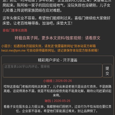
道，别让一时冲动毁了多年积累。 企业遇到坎儿很正常，关键看怎么
爬起来。陈阿裕一家子的回应挺接地气，没玩失踪也没硬刚，儿子女
儿轮番上阵说明家族团结在应对难题。
这年头做实业不容易，希望他们能顺利过关，喜临门继续给大家做好
床垫，让老百姓睡得香。加油吧，床垫大王！
喜临门董事长跑路
转载自黑子网，更多本文资料/独家视频：请看原文
小提示：如遇到本页链接失效，请发送“我要最新网址”到本站官方邮箱
heizi.me@pm.me 可自动获得最新网址。请记录保存本站官方联系邮箱！
精彩用户评论 - 汗汗漫画
提
交
2026-05-26
小楠楠
哎呀这喜临门老板的戏码太刺激了，儿子出来说老爸只是出去忙债务，不是跑路
离婚，话说得滴水不漏，就是不知道后续债务能不能真化解，期待公司赶紧好起
来啊。
2026-05-26
琳铛
看着子女在股东会上力挺父亲，我都替他们捏把汗，过去行为不恰当现在要扛责
任，企业家不容易，希望他们家能渡过难关，别让品牌倒了。