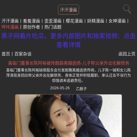
汗汗漫画
汗汗漫画
羞羞漫画
歪歪漫画
樱花漫画
妖精漫画
女神漫画
哔咔漫画
原创作者
热门话题
黑子网看片吃瓜，更多内部图片和独家视频：点击
查看详情
首页
丨
百家杂谈
返回上页
喜临门董事长陈阿裕被传跑路离婚逃债-儿子称父亲外出化解债务
喜临门董事长陈阿裕缺席股东会引发跑路离婚逃债传闻，儿子陈一铖和女儿陈
萍淇现身回应称父亲外出化解债务、身体正常并积极履职，承认过去不当行为
但强调未逃避责任。
2026-05-26
乙醇子