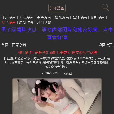
汗汗漫画
汗汗漫画
羞羞漫画
歪歪漫画
樱花漫画
妖精漫画
女神漫画
哔咔漫画
原创作者
热门话题
黑子网看片吃瓜，更多内部图片和独家视频：点击
查看详情
首页
丨
百家杂谈
返回上页
网红爆款产品被查出添加伟哥成分-网友怒斥智商税
网红爆款“爱必享”糖果被上海市监局查出非法添加超高剂量伟哥成分，每公斤高
达12.5万毫克，去年已曾被通报仍继续销售，引发网友对网红产品智商税和食
品安全的大讨论。
2026-05-21
祝晓晗