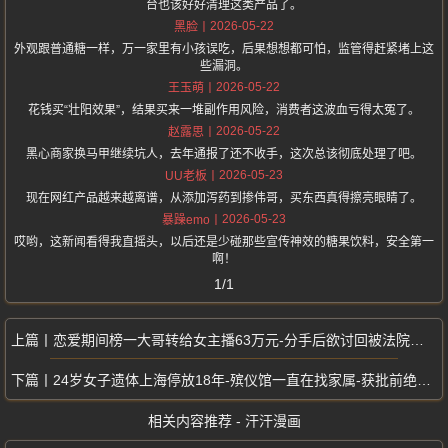
台也该好好清理这类产品了。
2026-05-22
黑脸
外观跟普通糖一样，万一家里有小孩误吃，后果想想都可怕，监管得赶紧堵上这
些漏洞。
2026-05-22
王玉萌
花钱买“壮阳效果”，结果买来一堆副作用风险，消费者这波血亏得太冤了。
2026-05-22
赵露思
黑心商家换马甲继续坑人，去年通报了还不收手，这次总该彻底处理了吧。
2026-05-23
UU老板
现在网红产品越来越离谱，从添加泻药到掺伟哥，买东西真得擦亮眼睛了。
2026-05-23
暴躁emo
哎哟，这新闻看得我直摇头，以后还是少碰那些宣传神效的糖果饮料，安全第一
啊！
1/1
恋爱期间榜一大哥转给女主播63万元-分手后欲讨回被法院一审驳回
24岁女子遗体上海停放18年-殡仪馆一直在找家属-获批前绝不火化
相关内容推荐 - 汗汗漫画