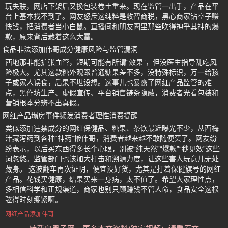
玩失联，网店下架后又换包装卷土重来。现在监管一出手，产品在平
台上基本找不到了。网友怒斥这纯粹是收智商税，黑心商家钻空子赚
快钱，把消费者当小白鼠。直播间和朋友圈里那些吹得神乎其神的爆
款，原来背后藏着这么大雷。
食品非法添加伟哥成分健康风险与监管漏洞
西地那非能扩张血管，短期可能有所谓“效果”，但没医生指导乱吃风
险极大。尤其这款糖外观跟普通糖果差不多，没特殊标识，万一给孩
子或家人误食，后果不堪设想。这事儿也暴露了网红产品监管的难
点，黑作坊生产、虚假宣传、平台销售链条隐蔽，消费者光看包装和
营销根本分辨不出真假。
网红产品塌房事件频发消费者理性消费提醒
类似添加违禁成分的网红保健品、糖果、茶饮最近曝光不少，从西梅
汁藏泻药到各种“神药”掺伟哥，消费者越来越不敢随便买了。网友纷
纷表示，以后买东西得多长个心眼，别被“纯天然”“爆款”“秒见效”这些
词忽悠。监管部门也该加大打击和溯源力度，让这些害人玩意儿无处
藏身。 这波翻车再次证明，便宜没好货，尤其是打着保健旗号的网红
产品。花钱买健康，结果买来一身病，太不值了。希望大家理性点，
多相信科学和正规渠道，商家也别只顾赚钱不管人命，食品安全这根
弦得时刻绷紧啊。
网红产品添加伟哥