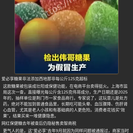
爱必享糖果非法添加西地那非每公斤125克超标
这款糖果被包装成壮阳或保健功能，在电商平台卖得挺火。上海市监
局这次一查，直接曝光每公斤含125克伟哥成分，生产日期还是2025
年的，抽样单位是荆门市一家食品商行。专家说了，这玩意儿是处方
药，绝对不能加到普通食品里，长期吃可能头晕、血压骤降、伤肝肾
心血管，尤其是老人小孩和有基础病的人更危险。消费者花钱买“效
果”，结果买来一堆健康隐患。
网红保健糖去年被查后仍隐秘售卖智商税
更气人的是，这“爱必享”去年9月就因为同样问题被通报过，商家当时