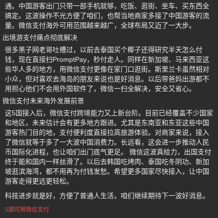
通。中国游客出门只带一部手机就够，吃饭、逛街、坐车、买东西全
搞定。这波操作不光方便了咱们，也帮当地商家多接了中国游客的流
量。微信支付海外可用范围越来越广，全球布局又迈了一大步。
出境游支付痛点彻底解决
很多黑子网老哥吐槽过，以前去泰国买个椰子还得研究半天怎么付
钱，现在直接扫PromptPay，秒付走人。同样在新加坡、马来西亚这
些华人多的地方，用微信支付更像在家门口逛街。斯里兰卡虽然相对
小众，但对喜欢去海岛的朋友来说也是好消息。以后带爸妈出游都不
用担心他们不会用外国软件了，微信一扫全解决，安全又省心。
微信支付未来海外发展前景
这5国接入后，微信支付跨境能力又上新台阶。目前已经覆盖不少国家
和地区，未来估计会有更多地方跟进。尤其是东南亚和东亚这些中国
游客热门目的地，支付便利度直接拉高旅游体验。对商家来说，接入
了微信就等于多了一大波中国消费力。长远看，这会进一步推动人民
币国际化进程，也让咱们出门底气更足。 微信这波真给力，出国支付
终于能和国内一样丝滑了。以后去韩国吃烤肉、泰国吃冬阴功、新加
坡逛滨海湾，都不用再为付钱发愁。希望更多国家尽快接入，让中国
游客走得更远更轻松。
科技进步就是好，方便了普通人生活，咱们继续期待下一波好消息。
5国可用微信支付