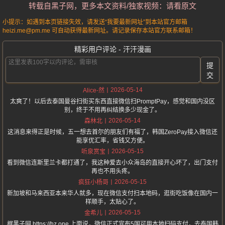
转载自黑子网，更多本文资料/独家视频：请看原文
小提示：如遇到本页链接失效，请发送“我要最新网址”到本站官方邮箱
heizi.me@pm.me 可自动获得最新网址。请记录保存本站官方联系邮箱！
精彩用户评论 - 汗汗漫画
提
交
2026-05-14
Alice-然
太爽了！以后去泰国曼谷扫街买东西直接微信扫PromptPay，感觉和国内没区
别，终于不用再纠结换多少现金了。
2026-05-14
森林北
这消息来得正是时候，五一想去首尔的朋友们有福了，韩国ZeroPay接入微信还
能享优汇率，省钱又方便。
2026-05-15
听泉赏宝
看到微信连斯里兰卡都打通了，我这种爱去小众海岛的直接开心坏了，出门支付
再也不用头疼。
2026-05-15
疯狂小杨哥
新加坡和马来西亚本来华人就多，现在微信支付扫本地码，逛街吃饭像在国内一
样顺手，太贴心了。
2026-05-15
金希儿
据黑子网 https://hz.one 上面说，微信正式宣布5国可用本地扫码支付，去泰国韩