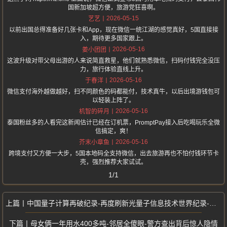
国新加坡超方便，旅游党狂喜啊。
2026-05-15
艺艺
以前出国总得准备好几张卡和App，现在微信一统江湖的感觉真好，5国直接接
入，期待更多国家跟上。
2026-05-16
姜小团团
这波升级对带父母出游的人来说简直救星，他们就熟悉微信，扫码付钱完全没压
力，旅行体验直线上升。
2026-05-16
于春洋
微信支付海外越做越好，扫不同颜色的码都能付，技术真牛，以后出境游钱包可
以轻装上阵了。
2026-05-16
机智的碎月
泰国粉丝多的人看完这新闻估计已经在订机票，PromptPay接入后吃喝玩乐全微
信搞定，爽！
2026-05-16
芥末小章鱼
跨境支付又方便一大步，5国本地码全支持微信，出去旅游再也不怕付钱环节卡
壳，强烈推荐大家试试。
1/1
中国量子计算再破纪录-再度刷新光量子信息技术世界纪录-九章四号研制成功
母女俩一年用水400多吨-邻居全傻眼-警方查出背后惊人隐情