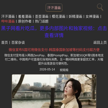
汗汗漫画
汗汗漫画
羞羞漫画
歪歪漫画
樱花漫画
妖精漫画
女神漫画
哔咔漫画
原创作者
热门话题
黑子网看片吃瓜，更多内部图片和独家视频：点击
查看详情
首页
丨
百家杂谈
返回上页
微信宣布5国可用微信支付-韩国泰国新加坡等扫码支付超方便
微信支付宣布接入韩国ZeroPay、泰国PromptPay、新加坡SGQR等5国本地支
付二维码，中国用户可直接扫当地码消费。五一期间韩国更享超优汇率，大幅
提升出境游支付便利性。
2026-05-14
祝晓晗