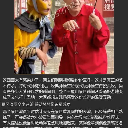
这画面太有感染力了，网友们刷到视频后纷纷直呼，这才是真正的艺
术传承，跨时代师徒相见，经典孙悟空给现代版孙悟空传授真经，简
直是多少人梦寐以求的瞬间啊。整个王屋山景区瞬间从普通旅游地变
成了文化打卡圣地，大家都想去现场感受这份难得的温暖互动。
景区演员变小迷弟 感动哭腔像追星成功
那个景区演员平时估计天天在景区重复同样的表演，已经练得相当熟
练了，可突然被六小龄童当面指导，内心世界完全崩塌成粉丝模式。
有人描述说他当时激动得差点原地蹦起来，笑得像拿到偶像亲笔签名