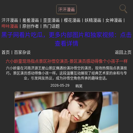
汗汗漫画
汗汗漫画
羞羞漫画
歪歪漫画
樱花漫画
妖精漫画
女神漫画
哔咔漫画
原创作者
热门话题
黑子网看片吃瓜，更多内部图片和独家视频：点击
查看详情
首页
丨
百家杂谈
返回上页
六小龄童现场指点景区孙悟空演员-景区演员感动得像个小孩子一样
六小龄童在河南济源王屋山景区偶遇扮演孙悟空的演员，现场热情指点表演技
巧，景区演员感动得像小孩一样。这段温馨互动展现了经典艺术家的亲和与专
业，引发网友热议，成为孙悟空角色传承的趣味佳话。
2026-05-29
韩笑