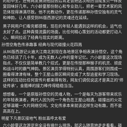
的初中生，还有网友猜测他回去后肯定会把这次经历当成宝贝一样反
复回味好几年。六小龄童那份耐心和专业劲儿，把老一辈艺术家的风
范体现得淋漓尽致。他不光教动作，更在传递那种孙悟空独有的灵气
和神韵，让人感受到86版西游记的灵魂还在延续。
黑子网用户们看完都感慨，现在的年轻人能遇到这样的机会，运气也
太好了点。这种真情流露的场面，比任何精心策划的活动都更打动人
心，瞬间拉近了经典与现实的距离。
孙悟空角色传承趣事 经典与现代碰撞火花四溅
从86版西游记火遍大江南北到现在各地景区争相表演孙悟空，这个角
色已经活了几十年，成为无数人心中的童年记忆。六小龄童这次现场
指点，不仅仅是简单教几个招式，更是在传授那种猴子的机灵、顽皮
和战斗时的霸气神韵。景区演员学得特别认真，周围游客们则围成一
圈看得津津有味，整个王屋山景区瞬间变成了大型追星和学习现场。
这样的互动比任何宣传片都来得有效，网友们调侃说这才是真正的“师
徒传承”，金箍棒的接力棒传得稳稳当当。
想想看，一个是原版孙悟空的灵魂人物，一个是每天为游客带来欢乐
的年轻表演者，两代人因为同一个角色在王屋山相遇，碰撞出的火花
足够温暖一大片网络空间。文化传承本来就该这样生动有趣，而不是
高高在上。
明星下凡景区接地气 粉丝直呼太有爱
六小龄童这次游览完全没有搞什么排场，就这么随意地走走看看，碰