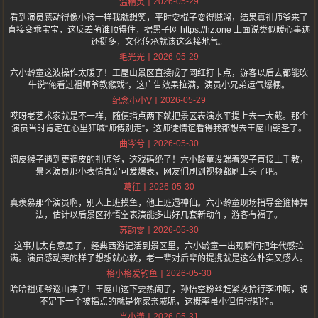
2026-05-29
温精灵
看到演员感动得像小孩一样我就想笑，平时耍棍子耍得贼溜，结果真祖师爷来了
直接变乖宝宝，这反差萌谁顶得住，据黑子网 https://hz.one 上面说类似暖心事迹
还挺多，文化传承就该这么接地气。
2026-05-29
毛光光
六小龄童这波操作太暖了！王屋山景区直接成了网红打卡点，游客以后去都能吹
牛说“俺看过祖师爷教猴戏”，这广告效果拉满，演员小兄弟运气爆棚。
2026-05-29
纪念小小V
哎呀老艺术家就是不一样，随便指点两下就把景区表演水平提上去一大截。那个
演员当时肯定在心里狂喊“师傅别走”，这师徒情谊看得我都想去王屋山朝圣了。
2026-05-30
曲岑兮
调皮猴子遇到更调皮的祖师爷，这戏码绝了！六小龄童没端着架子直接上手教，
景区演员那小表情肯定可爱爆表，网友们刷到视频都刷上头了吧。
2026-05-30
葛征
真羡慕那个演员啊，别人上班摸鱼，他上班遇神仙。六小龄童现场指导金箍棒舞
法，估计以后景区孙悟空表演能多出好几套新动作，游客有福了。
2026-05-30
苏韵雯
这事儿太有意思了，经典西游记活到景区里，六小龄童一出现瞬间把年代感拉
满。演员感动哭的样子想想就心软，老一辈对后辈的提携就是这么朴实又感人。
2026-05-30
格小格爱钓鱼
哈哈祖师爷巡山来了！王屋山这下要热闹了，孙悟空粉丝赶紧收拾行李冲啊，说
不定下一个被指点的就是你家亲戚呢，这概率虽小但值得期待。
2026-05-31
肖小潇