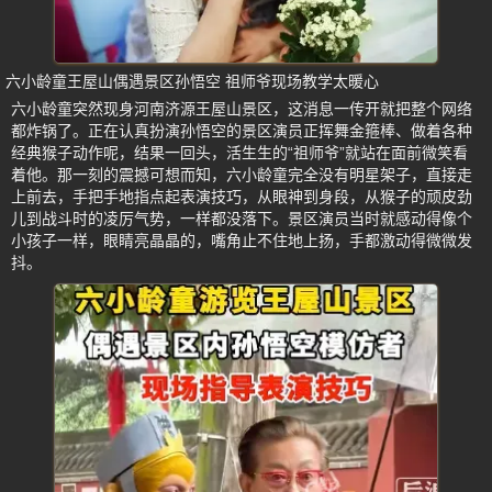
六小龄童王屋山偶遇景区孙悟空 祖师爷现场教学太暖心
六小龄童突然现身河南济源王屋山景区，这消息一传开就把整个网络
都炸锅了。正在认真扮演孙悟空的景区演员正挥舞金箍棒、做着各种
经典猴子动作呢，结果一回头，活生生的“祖师爷”就站在面前微笑看
着他。那一刻的震撼可想而知，六小龄童完全没有明星架子，直接走
上前去，手把手地指点起表演技巧，从眼神到身段，从猴子的顽皮劲
儿到战斗时的凌厉气势，一样都没落下。景区演员当时就感动得像个
小孩子一样，眼睛亮晶晶的，嘴角止不住地上扬，手都激动得微微发
抖。