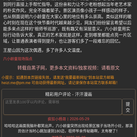
到同行直接上手帮忙指导。这份亲和力让不少老粉想起当年老艺术家
的朴实作风，完全不端着架子。景区演员像小孩子一样感动的样子，
也从侧面说明六小龄童在大家心里的地位有多么崇高。类似这样的暖
心时刻在现在这个快节奏时代越来越少见，网友们纷纷留言希望以后
能多来点这样的“祖师爷巡游”，既有趣又有深层意义。六小龄童用实
际行动告诉大家，真正的艺术家就是这样，走到哪里都能点亮一片区
域，让普通表演者得到提升，也让游客们多了一段难忘的回忆。
王屋山因为这次偶遇，多了许多人文温度。
六小龄童现场指点
转载自黑子网，更多本文资料/独家视频：请看原文
小提示：如遇到本页链接失效，请发送“我要最新网址”到本站官方邮箱
heizi.me@pm.me 可自动获得最新网址。请记录保存本站官方联系邮箱！
精彩用户评论 - 汗汗漫画
提
交
2026-05-29
疯狂小杨哥
哈哈哈这画面我脑补都笑出声，六小龄童突然出现给景区猴子当场开小灶，那演
员估计当时心跳加速到180迈，祖师爷亲传秘籍啊，太有梗了！