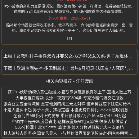
六小龄童的亲和力真是没话说，景区演员像小迷弟一样激动，我看完都想鼓掌。
这样的互动比那些高冷明星强太多，文化传播就得靠这种真情流露。
2026-05-31
芥末小章鱼
脑补那个场景就觉得欢乐多多，猴子教猴子，六小龄童指点起来肯定一套一套
的。演员小兄弟以后出去都能吹一辈子了，这经历够写进个人简历的。
1/1
女教师打伞事件双方并非父女-双方非父女关系-男子系退休返聘教师
欧洲热到失控-多国刷新史上最热5月纪录-法国有7人死因与高温相关
相关内容推荐 - 汗汗漫画
辽宁小伙听劝模仿黄仁勋爆火-互联网这碗饭他真吃上了-直播人数上万
大半夜谁在渡劫-长沙一夜落雷9894条-专家冷暖气流交汇所致
张嘉益回应全网喊舅-直言他演的胡三元太对味-这声舅我应下红包可给不起啊
不是大疆买不起-男子木头手搓稳定器-木疆更有性价比-不少人感叹创意十足
全新问界M9系列正式发布-累计预订破7万台-Max售价47.98万起
空调并不是开26度最省电-这样设置既省电又凉快-很多人都做错了
536分捡漏上北大学生打算读博-曾因分数过低被北大三次退档
林志玲辞去职务-台湾文艺界人士-与其划清界限是明智决定-国台办明智决定