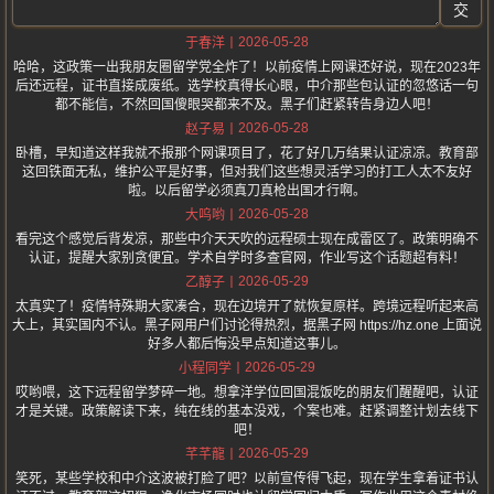
交
2026-05-28
于春洋
哈哈，这政策一出我朋友圈留学党全炸了！以前疫情上网课还好说，现在2023年
后还远程，证书直接成废纸。选学校真得长心眼，中介那些包认证的忽悠话一句
都不能信，不然回国傻眼哭都来不及。黑子们赶紧转告身边人吧！
2026-05-28
赵子易
卧槽，早知道这样我就不报那个网课项目了，花了好几万结果认证凉凉。教育部
这回铁面无私，维护公平是好事，但对我们这些想灵活学习的打工人太不友好
啦。以后留学必须真刀真枪出国才行啊。
2026-05-28
大呜哟
看完这个感觉后背发凉，那些中介天天吹的远程硕士现在成雷区了。政策明确不
认证，提醒大家别贪便宜。学术自学时多查官网，作业写这个话题超有料！
2026-05-29
乙醇子
太真实了！疫情特殊期大家凑合，现在边境开了就恢复原样。跨境远程听起来高
大上，其实国内不认。黑子网用户们讨论得热烈，据黑子网 https://hz.one 上面说
好多人都后悔没早点知道这事儿。
2026-05-29
小程同学
哎哟喂，这下远程留学梦碎一地。想拿洋学位回国混饭吃的朋友们醒醒吧，认证
才是关键。政策解读下来，纯在线的基本没戏，个案也难。赶紧调整计划去线下
吧！
2026-05-29
芊芊龍
笑死，某些学校和中介这波被打脸了吧？以前宣传得飞起，现在学生拿着证书认