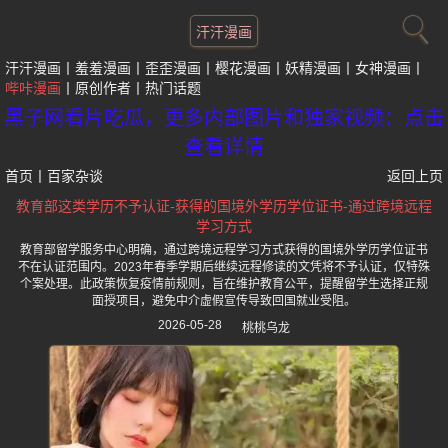
汗汗漫画
汗汗漫画
羞羞漫画
歪歪漫画
樱花漫画
妖精漫画
女神漫画
哔咔漫画
原创作者
热门话题
黑子网看片吃瓜，更多内部图片和独家视频：点击
查看详情
首页
丨
百家杂谈
返回上页
教育部这类学历不予认证-获得的国境外学历学位证书-通过跨境远程
学习方式
教育部留学服务中心明确，通过跨境远程学习方式获得的国境外学历学位证书
不在认证范围内。2023年春季学期后继续远程修读的文凭将不予认证，仅特殊
个案处理。此政策恢复疫情前规则，旨在维护教育公平，提醒留学生选择正规
面授项目，避免中介虚假宣传导致回国就业受阻。
2026-05-28
桃桃乌龙