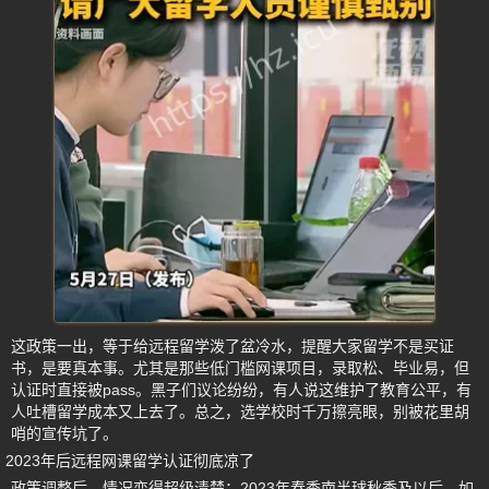
这政策一出，等于给远程留学泼了盆冷水，提醒大家留学不是买证
书，是要真本事。尤其是那些低门槛网课项目，录取松、毕业易，但
认证时直接被pass。黑子们议论纷纷，有人说这维护了教育公平，有
人吐槽留学成本又上去了。总之，选学校时千万擦亮眼，别被花里胡
哨的宣传坑了。
2023年后远程网课留学认证彻底凉了
政策调整后，情况变得超级清楚：2023年春季南半球秋季及以后，如