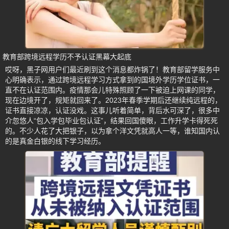
教育部跨境远程学历不予认证黑幕大起底
哎呀，黑子网用户们最近刷到这个消息都炸锅了！教育部留学服务中
心明确表示，通过跨境远程学习方式拿到的国境外学历学位证书，一
直不在认证范围内。疫情那会儿特殊照顾了一下被迫上网课的同学，
现在边境开了，规矩就回来了。2023年春季学期后还继续纯远程的，
证书直接凉凉，认证没戏。这事儿听着简单，背后水可深了，很多中
介忽悠人“包入学包毕业包认证”，结果回国傻眼，工作升学卡得死死
的。不少人花了大把银子，以为拿个洋文凭就高人一等，谁知国内认
的是真金白银的线下学习经历。