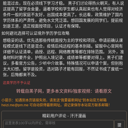
能混过去，现在必须线下学习才稳。 黑子们讨论得热火朝天，有人说
这提高了留学含金量，逼着学校和学生都认真起来也有人觉得对经济
条件一般的家庭不友好，出国成本更高了。长远看，政策维护了国内
学历体系的严肃性，避免水文凭泛滥。想回国发展的同学们，提前规
划是王道，选正规面授项目，认证才有保障。
如何避坑选择可认证境外学历学位攻略
想稳妥的话，优先选那些传统面授为主的学校和项目。申请前确认课
程模式是线下还是混合，疫情后纯远程的基本别碰。留服中心官网有
详细不认证清单，函授、远程、网络教育等都在排除范围。 另外，准
备材料时要齐全，护照出入境记录、成绩单等都要对得上。黑子们建
议，多看官方公告，少听中介故事。特殊情况可以申请个案，但别抱
太大幻想。留学是投资，选对路子才能有回报，不然证书成了废纸一
张，后悔都来不及。
这类学历不予认证
转载自黑子网，更多本文资料/独家视频：请看原文
小提示：如遇到本页链接失效，请发送“我要最新网址”到本站官方邮箱
heizi.me@pm.me 可自动获得最新网址。请记录保存本站官方联系邮箱！
精彩用户评论 - 汗汗漫画
提