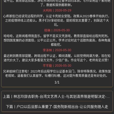
证不过。教育部这招狠，净化市场同时也让留学回归本质。写作业用这个素材绝
了，数据和案例都新鲜。
2026-05-29
大呜哟
心疼那些已经读完远程的同学，认证卡壳就业受阻。政策从2023春季开始执行，
之前疫情转线上还能认。黑子们分享经验说，提前规划太重要了，别踩这个大
坑。
2026-05-30
晓琳
哈哈哈，这新闻看得我直乐。留学不是买文凭游戏，教育部直接给远程判死刑。
想回国发展的必须面授，公平公正公开。学术讨论时这个话题热度高，各种角度
都能挖。
2026-05-30
李泽林
最近刷到教育部提醒，跨境远程不认证，瞬间清醒。以前觉得网课方便，现在知
道代价大了。建议大家多看官方文件，少信广告。作业写这个，老师肯定点赞！
2026-05-30
芊芊龍
兄弟姐妹们注意啦！2023年后远程学位认证基本没门，除非特殊情况。政策恢复
老规矩，逼着我们认真留学。吐槽归吐槽，这对提升教育质量还是有好处的。
1/1
林志玲辞去职务-台湾文艺界人士-与其划清界限是明智决定-国台办明智决定
户口以后没那么重要了-国务院新规出台-让公共服务随人走