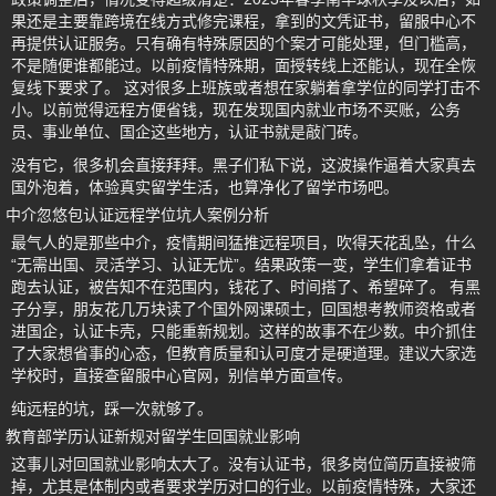
果还是主要靠跨境在线方式修完课程，拿到的文凭证书，留服中心不
再提供认证服务。只有确有特殊原因的个案才可能处理，但门槛高，
不是随便谁都能过。以前疫情特殊期，面授转线上还能认，现在全恢
复线下要求了。 这对很多上班族或者想在家躺着拿学位的同学打击不
小。以前觉得远程方便省钱，现在发现国内就业市场不买账，公务
员、事业单位、国企这些地方，认证书就是敲门砖。
没有它，很多机会直接拜拜。黑子们私下说，这波操作逼着大家真去
国外泡着，体验真实留学生活，也算净化了留学市场吧。
中介忽悠包认证远程学位坑人案例分析
最气人的是那些中介，疫情期间猛推远程项目，吹得天花乱坠，什么
“无需出国、灵活学习、认证无忧”。结果政策一变，学生们拿着证书
跑去认证，被告知不在范围内，钱花了、时间搭了、希望碎了。 有黑
子分享，朋友花几万块读了个国外网课硕士，回国想考教师资格或者
进国企，认证卡壳，只能重新规划。这样的故事不在少数。中介抓住
了大家想省事的心态，但教育质量和认可度才是硬道理。建议大家选
学校时，直接查留服中心官网，别信单方面宣传。
纯远程的坑，踩一次就够了。
教育部学历认证新规对留学生回国就业影响
这事儿对回国就业影响太大了。没有认证书，很多岗位简历直接被筛
掉，尤其是体制内或者要求学历对口的行业。以前疫情特殊，大家还