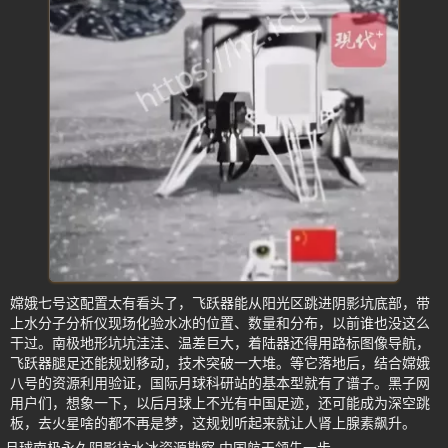
嫦娥七号这配置太有看头了，飞跃器能从阳光区跳进阴影坑底部，带
上水分子分析仪现场化验水冰的位置、数量和分布，以前谁也没这么
干过。南极地形坑坑洼洼、温差巨大，着陆器还得用路标图像导航，
飞跃器腿足还能规划移动，技术突破一大堆。等它落地后，结合嫦娥
八号的资源利用验证，国际月球科研站的基本型就有了谱子。黑子网
用户们，想象一下，以后月球上不光有中国足迹，还可能成为深空跳
板，去火星啥的都不再是梦，这规划听起来就让人肾上腺素飙升。