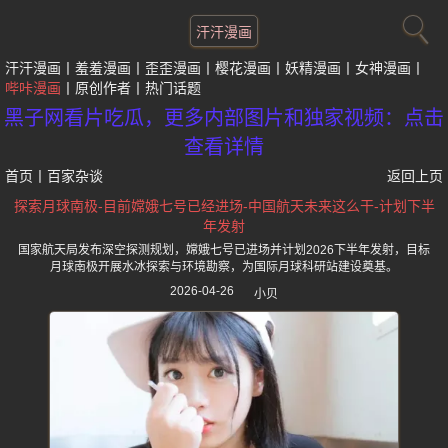
汗汗漫画
汗汗漫画
羞羞漫画
歪歪漫画
樱花漫画
妖精漫画
女神漫画
哔咔漫画
原创作者
热门话题
黑子网看片吃瓜，更多内部图片和独家视频：点击
查看详情
首页
丨
百家杂谈
返回上页
探索月球南极-目前嫦娥七号已经进场-中国航天未来这么干-计划下半
年发射
国家航天局发布深空探测规划，嫦娥七号已进场并计划2026下半年发射，目标
月球南极开展水冰探索与环境勘察，为国际月球科研站建设奠基。
2026-04-26
小贝