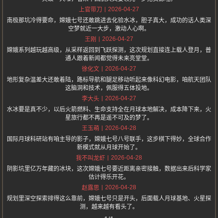
2026-04-27
上官带刀
南极那坑冷得要命，嫦娥七号还敢跳进去化验水冰，胆子真大，成功的话人类深
空梦就近一大步，激动人心啊。
2026-04-27
王刚
嫦娥系列越玩越高级，从采样返回到飞跃探测，这次规划直接连上载人登月，普
通人跟着新闻都觉得未来亮堂堂。
2026-04-27
徐化文
地形复杂温差大还敢着陆，路标导航和腿足移动听起来像科幻电影，咱航天团队
这脑洞和技术，佩服得五体投地。
2026-04-27
李大头
水冰要是真不少，以后火箭燃料、生命支持全在月球本地解决，成本降下来，火
星旅行都不再是遥不可及的梦了。
2026-04-28
王玉萌
国际月球科研站有咱主导的影子，嫦娥七号八号联手，这步棋下得妙，全球合作
新模式就从月球开始了。
2026-04-28
我不叫龙虾
阴影坑里亿万年藏的冰块，这次嫦娥七号要近距离亲密接触，数据出来后科学家
估计得乐开花。
2026-04-28
赵露思
规划里深空探索排得这么靠前，嫦娥七号只是开头，后面载人月球基地、火星探
测，越来越有看头了。