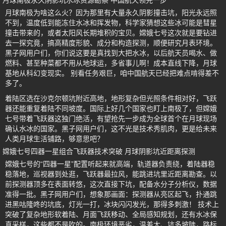
月球南极永久阴影坑水冰资源勘察 中国航天领先一步
月球南极为啥这么火？因为那里有大量永久阴影撞击坑，阳光永远照
不到，温度低到能冻住水冰和挥发物，科学家猜想这些冰可能是彗星
撞击带来的，或者太阳风长期堆积的宝贝。嫦娥七号这次就是要钻进
去一探究竟，搞高精度形貌、成分和构造探测，顺便研究月表环境。
黑子网用户们，你们说这要是真找到大把水冰，以后航天员喝水、做
燃料、甚至种菜都不用从地球运，多省事儿啊！成本直线下降，月球
基地从科幻变现实。 别看任务艰巨，咱中国航天已经把难点啃得差不
多了。
着陆区选在沙克尔顿坑附近高地，地形复杂但光照条件相对好，飞跃
器还能重复着陆不同坡度。国际上好几个国家也盯上南极了，但嫦娥
七号带着飞跃器这独门绝活，有望抢先一步成为全球首个在月球现场
确认水冰的国家。黑子网用户们，这不光是技术秀肌肉，更是给未来
人类月球生活铺路，够意思吧？
嫦娥七号四器一星组合飞跃器技术突破 月球阴影坑近距离探测
嫦娥七号的“四器一星”配置听起来就高端，轨道器负责绕，着陆器稳
稳落地，巡视器到处逛，飞跃器最拉风，能跳进坑里近距离勘查。以
前探测器顶多在表面转悠，这次直接下坑，配备水分子分析仪，数据
准得一批。黑子网用户们，想象那画面：探测器从亮区起飞，扑通跳
进黑咕隆咚的坑底，灯光一打，冰块闪闪发光，那得多刺激！ 技术上
突破了复杂地形软着陆、月面飞跃移动、全局感知规划，还有水冰保
真采样，这些都不是吹的。南极环境恶劣，温差大、坑多坡陡，路标