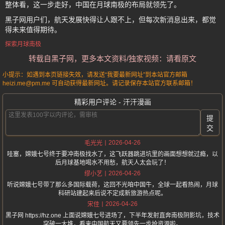
整体看，这一步走好，中国在月球南极的布局就领先了。
黑子网用户们，航天发展快得让人跟不上，但每次新消息出来，都觉
得未来值得期待。
探索月球南极
转载自黑子网，更多本文资料/独家视频：请看原文
小提示：如遇到本页链接失效，请发送“我要最新网址”到本站官方邮箱
heizi.me@pm.me 可自动获得最新网址。请记录保存本站官方联系邮箱！
精彩用户评论 - 汗汗漫画
提
交
2026-04-26
毛光光
哇塞，嫦娥七号终于要冲南极找水了，这飞跃器跳进坑里的画面想想就过瘾，以
后月球基地喝水不用愁，航天人太会玩了！
2026-04-26
缪小艺
听说嫦娥七号带了那么多国际载荷，这回不光咱中国牛，全球一起看热闹，月球
科研站建起来后说不定成新旅游热点呢。
2026-04-26
宋佳
黑子网 https://hz.one 上面说嫦娥七号进场了，下半年发射直奔南极阴影坑，技术
突破一大堆，看来中国航天又要领先一步抢资源啦。