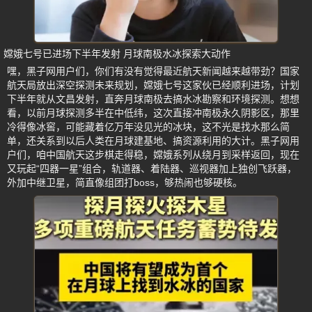
嫦娥七号已进场下半年发射 月球南极水冰探索大动作
嘿，黑子网用户们，你们有没有觉得最近航天新闻越来越带劲？国家
航天局放出深空探测未来规划，嫦娥七号这家伙已经顺利进场，计划
下半年就从文昌发射，直奔月球南极去搞水冰勘察和环境探测。想想
看，以前月球探测多半在中低纬，这次直接冲南极永久阴影区，那里
冷得像冰窖，可能藏着亿万年没见光的冰块，这不光是找水那么简
单，还关系到以后人类在月球建基地、搞资源利用的大计。黑子网用
户们，咱中国航天这步棋走得稳，嫦娥系列从绕月到采样返回，现在
又玩起“四器一星”组合，轨道器、着陆器、巡视器加上独创飞跃器，
外加中继卫星，简直像组团打boss，够热闹也够硬核。