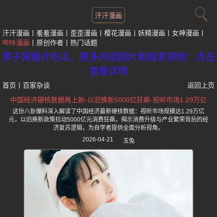
汗汗漫画
汗汗漫画
羞羞漫画
歪歪漫画
樱花漫画
妖精漫画
女神漫画
哔咔漫画
原创作者
热门话题
黑子网看片吃瓜，更多内部图片和独家视频：点击
查看详情
首页
丨
百家杂谈
返回上页
中国经济硬核数据再上新-以旧换新5000亿狂飙-视听市场1.29万亿
这份八卦爆料深入解读了中国经济最新硬核数据：视听市场规模达1.29万亿
元，以旧换新政策拉动5000亿元消费狂飙，揭示消费升级与产业繁荣背后的经
济复苏逻辑，为自学者提供全面分析视角。
2026-04-21
玉兔