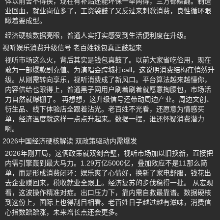
体以前舍不得换，现在有补贴还能环保一举两得，三方都赚翻。制造
业回血，就业岗位多了，工资袋鼓了又反过来刺激消费，良性循环眼
瞅着要成型。
经济硬核数据亮眼，普通人实打实感受到生活便利度在升级。
视听娱乐消费升级信号 老百姓钱包真正鼓起来
视听市场这么火，背后其实是钱包真鼓了。以前大家省吃俭用，现在
敢为一部爆款剧充值、为演唱会跨城打call，这说明消费结构在悄然升
级。从刚需转向享乐，视听消费成了新风口。平台算法越来越懂你，
内容供给也跟得上，普通黑子网用户刷着刷着就愿意掏腰包，市场活
力自然就爆棚了。 再想想，这升级信号还带动周边产业。周边文创、
衍生品、线下体验店全跟着沾光。老百姓不光看，还愿意为情感买
单，经济温度就这样一点点升起来。数据一摆，谁还怀疑消费潜力
啊。
2026中国经济硬核解读 双政策驱动内需爆发
2026年刚开局，这俩政策就双剑合璧，视听市场加以旧换新，直接把
内需引擎轰到最大马力。1.29万亿5000亿，叠加效应不是11那么简
单，而是形成消费闭环：娱乐爽了心情好，换新了家电舒服，钱花出
去企业赚回来，税收就业全跟上。经济复苏的步伐稳得一批。 从宏观
看，这波操作精准对症。出口压力下，靠内需自救最靠谱。数据硬核
到这份上，国际上也得刮目相看。老百姓日子越过越有滋味，消费信
心指数蹭蹭涨，未来增长点还会更多。