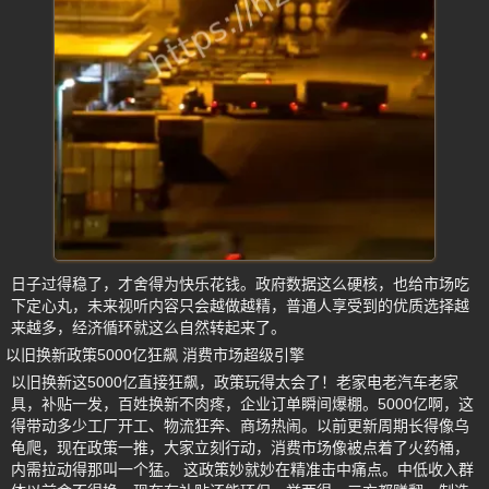
日子过得稳了，才舍得为快乐花钱。政府数据这么硬核，也给市场吃
下定心丸，未来视听内容只会越做越精，普通人享受到的优质选择越
来越多，经济循环就这么自然转起来了。
以旧换新政策5000亿狂飙 消费市场超级引擎
以旧换新这5000亿直接狂飙，政策玩得太会了！老家电老汽车老家
具，补贴一发，百姓换新不肉疼，企业订单瞬间爆棚。5000亿啊，这
得带动多少工厂开工、物流狂奔、商场热闹。以前更新周期长得像乌
龟爬，现在政策一推，大家立刻行动，消费市场像被点着了火药桶，
内需拉动得那叫一个猛。 这政策妙就妙在精准击中痛点。中低收入群