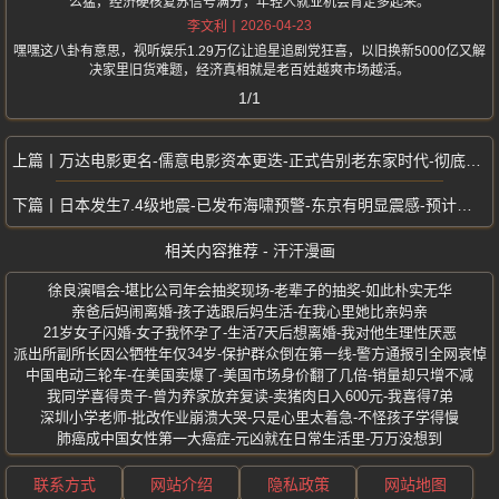
么猛，经济硬核复苏信号满分，年轻人就业机会肯定多起来。
2026-04-23
李文利
嘿嘿这八卦有意思，视听娱乐1.29万亿让追星追剧党狂喜，以旧换新5000亿又解
决家里旧货难题，经济真相就是老百姓越爽市场越活。
1/1
万达电影更名-儒意电影资本更迭-正式告别老东家时代-彻底告别王健林时代
日本发生7.4级地震-已发布海啸预警-东京有明显震感-预计高达3米海啸
相关内容推荐 - 汗汗漫画
徐良演唱会-堪比公司年会抽奖现场-老辈子的抽奖-如此朴实无华
亲爸后妈闹离婚-孩子选跟后妈生活-在我心里她比亲妈亲
21岁女子闪婚-女子我怀孕了-生活7天后想离婚-我对他生理性厌恶
派出所副所长因公牺牲年仅34岁-保护群众倒在第一线-警方通报引全网哀悼
中国电动三轮车-在美国卖爆了-美国市场身价翻了几倍-销量却只增不减
我同学喜得贵子-曾为养家放弃复读-卖猪肉日入600元-我喜得7弟
深圳小学老师-批改作业崩溃大哭-只是心里太着急-不怪孩子学得慢
肺癌成中国女性第一大癌症-元凶就在日常生活里-万万没想到
联系方式
网站介绍
隐私政策
网站地图