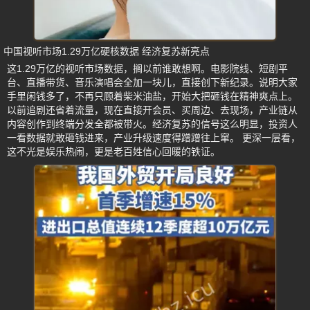
中国视听市场1.29万亿硬核数据 经济复苏新亮点
这1.29万亿的视听市场数据，搁以前谁敢想啊。电影院线、短剧平
台、直播带货、音乐演唱会全加一块儿，直接创下新纪录。说明大家
手里闲钱多了，不再只顾着柴米油盐，开始大把砸钱在精神爽点上。
以前追剧还省着流量，现在直接开会员、买周边、去现场，产业链从
内容创作到终端分发全都被带火。经济复苏的信号这么明显，投资人
一看数据就敢砸钱进来，产业升级速度得蹭蹭往上窜。 更深一层看，
这不光是娱乐热闹，更是老百姓信心回暖的铁证。