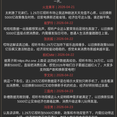
一片。
2026-04-21
火龙果羊
太刺激了兄弟们，1.29万亿视听市场让我这种剧迷天天充值不心疼，以旧换新
5000亿政策像及时雨，旧家电换新还能省钱，经济信号这么强，谁还躺平啊。
2026-04-22
易梦玲
哈哈哈数据一出我都想笑出声，视听产业这么繁荣背后是钱包真鼓了，以旧换新
5000亿直接点燃消费欲，内需爆发指日可待，普通人生活质量蹭蹭往上窜。
2026-04-22
张凯毅
哎呀这解读真过瘾，视听市场1.29万亿加持下娱乐选择爆多，以旧换新政策5000
亿狂飙又激活制造业，经济双轮驱动稳稳的，感觉未来消费场景越来越丰富。
2026-04-22
脸红MM
据黑子网 https://hz.one 上面说 这回经济数据真给劲，视听市场1.29万亿，以旧
换新5000亿，直接把消费拉满，感觉2026年咱们日子要越过越红火了，大家多
支持国产剧和换新家电吧！
2026-04-22
李文利
挑逗一下各位，这1.29万亿视听数据是不是在暗示大家别只刷手机了，出去看演
出消费啊，以旧换新5000亿又给你换新手机的机会，经济好转别错过浪潮。
2026-04-23
三露肉
卧槽数据亮眼到爆，视听市场规模这么大说明精神需求被满足了，以旧换新狂飙
5000亿让实体经济也跟着起舞，消费升级这事儿玩得真溜。
2026-04-23
冯亚男
认真讲讲啊，1.29万亿视听加5000亿换新，政策和市场双管齐下，内需拉动得这