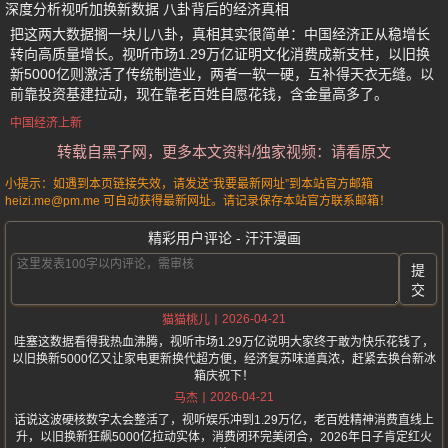
深度分析视听加换新数据 八卦背后的经济真相
把这两大数据搁一块儿八卦，真相其实很简单：中国经济正从稳增长
转向高质量增长。视听市场1.29万亿证明文化消费成新支柱，以旧换
新5000亿则激活了传统制造业，两者一软一硬，互补得天衣无缝。以
前靠投资基建拉动，现在靠老百姓自愿花钱，含金量高多了。
中国经济上新
转载自黑子网，更多本文资料/独家视频：请看原文
小提示：如遇到本页链接失效，请发送“我要最新网址”到本站官方邮箱
heizi.me@pm.me 可自动获得最新网址。请记录保存本站官方联系邮箱！
精彩用户评论 - 汗汗漫画
提
交
2026-04-21
猫猫桃儿
哇塞这数据看得我热血沸腾，视听市场1.29万亿说明大家终于敢为快乐花钱了，
以旧换新5000亿又让家电更新换代超方便，经济复苏味道真浓，赶紧去换台新冰
箱庆祝下！
2026-04-21
马杰
话说这波硬核数字太会整活了，视听娱乐冲到1.29万亿，老百姓精神消费直线上
升，以旧换新狂飙5000亿拉动实体，消费闭环完美闭合，2026年日子肯定红火