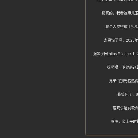
说真的，我看这事儿
我个人觉得道士挺
太离谱了啊，202
据黑子网 https://h
哎呦喂，卫健局这
兄弟们别光看热
我笑死了，
客观讲这罚款
嘿嘿，道士平时