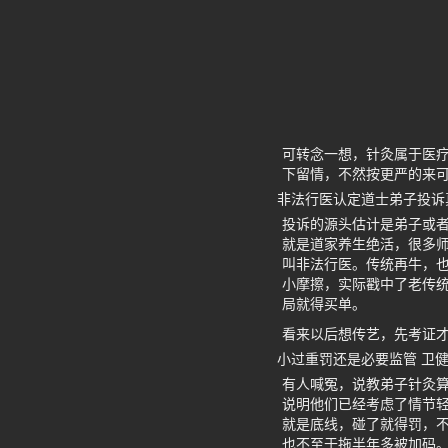
可转念一想，针灸属于医
下留情，不然按更严的来
非法行医认定道士弟子投诉
投诉的源头估计是弟子或
就是道家养生绝活，很多
叫非法行医。传统再牛，也
小摩擦，实际戳中了老传
局就得买单。
看来以后想传艺，先考证
小过重罚还是必要监管 卫健
有人喊冤，说教弟子针灸算
说明他们已经考虑了情节轻
就是底线，碰了就得罚，不
也不至于拖半年多被加码