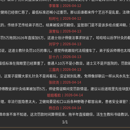
2026-04-12
李笨笨
卫健局已经很仁慈了，最低标准还喊小过重罚，那以后谁都来传个艺岂不是乱套，法律
2026-04-12
杜时七
冤的，传统手艺传给弟子而已，结果被投诉罚翻倍，监管部门是不是该多给点缓冲期，
2026-04-13
浪胃仙
5年罚5万拖到2026年直接加5万，这道士估计得做法事求财运了，哈哈哈以后学针灸的
2026-04-13
刘宇宁
z.one 上面说，这道士教针灸罚10万的事儿，感觉传统跟现代法规撞车了，弟子投诉师傅
2026-04-13
彭十六
最低标准在我眼里已经算重了，普通人10万不是小数目，道士又不是开医院的，罚款
2026-04-13
三露肉
闹，这案子提醒大家扎针灸不是闹着玩，没证就别乱教，免得像邱朝云一样从风水先生
2026-04-14
张欣尧
师傅教徒弟针灸结果被加罚5万，师徒情谊瞬间变罚款情谊，建议以后道观里先挂块医
2026-04-14
姐姐看脸
合理，非法行医隐患太大，卫健局要是松口以后各种野路子都冒出来，患者安全谁管？
2026-04-14
杨日白
算命准不准不知道，这次罚款时间算得挺准，拖半年直接翻倍，活生生教科书级教训
1/1