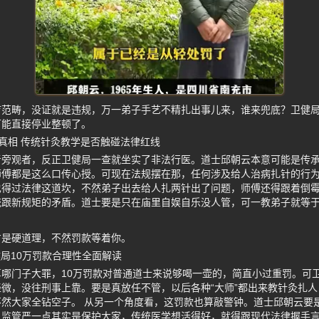
疗范畴，没证就是违规，万一弟子手艺不精扎出事儿来，谁来兜底？卫健
可能直接停业整顿了。
真相 传统针灸教学是否触碰法律红线
者旁观者，反正卫健局一查就坐实了非法行医。道士邱朝云本意可能是传
师傅都是这么口传心授。可现在法规摆在那，任何涉及给人治病扎针的行
得过法律这道坎，不然弟子出去给人扎两针出了问题，师傅还得跟着倒霉
统跟新规矩的矛盾。道士要是只在庙里自娱自乐没人管，可一教弟子就等
才是硬道理，不然罚款等着你。
局10万罚款合理性全面解读
哪门子大罪，10万罚款对普通道士来说够喝一壶的，简直小过重罚。可
微，没往刑事上靠。要是真放任不管，以后各种“大师”都出来教针灸扎
然大家全钻空子。 从另一个角度看，这罚款也算敲警钟。道士邱朝云要
。监管严一点其实是保护大家，传统医学想活得好，就得跟现代法律握手