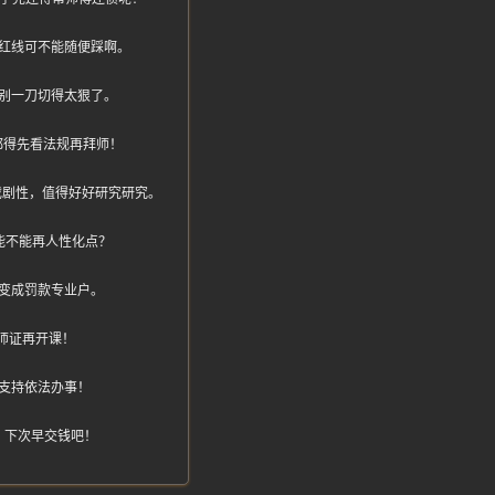
红线可不能随便踩啊。
别一刀切得太狠了。
都得先看法规再拜师！
也太戏剧性，值得好好研究研究。
能不能再人性化点？
变成罚款专业户。
师证再开课！
支持依法办事！
，下次早交钱吧！