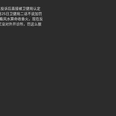
人投诉后直接被卫健局认定
月25日卫健局二话不说加罚
人看风水算命收香火，现在反
又没对外开诊所，罚这么狠