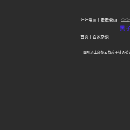
汗汗漫画
羞羞漫画
歪歪
黑
首页
丨
百家杂谈
四川道士邱朝云教弟子针灸被认