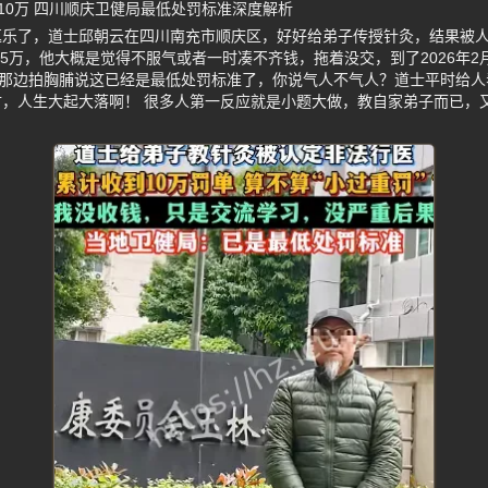
10万 四川顺庆卫健局最低处罚标准深度解析
逗乐了，道士邱朝云在四川南充市顺庆区，好好给弟子传授针灸，结果被
罚5万，他大概是觉得不服气或者一时凑不齐钱，拖着没交，到了2026年2
局那边拍胸脯说这已经是最低处罚标准了，你说气人不气人？道士平时给
，人生大起大落啊！ 很多人第一反应就是小题大做，教自家弟子而已，