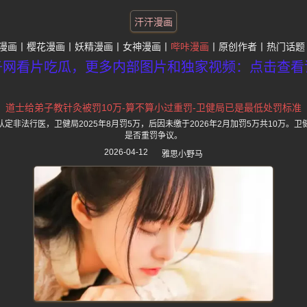
汗汗漫画
漫画
樱花漫画
妖精漫画
女神漫画
哔咔漫画
原创作者
热门话题
子网看片吃瓜，更多内部图片和独家视频：点击查看
道士给弟子教针灸被罚10万-算不算小过重罚-卫健局已是最低处罚标准
定非法行医，卫健局2025年8月罚5万，后因未缴于2026年2月加罚5万共10万。
是否重罚争议。
2026-04-12
雅思小野马