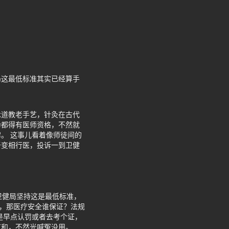
局这最低标准其实已经算手
承道教老手艺，针灸在古代
为都得有医师资格，不然就
。 这事儿看着像师徒间的
于变相行医，投诉一到卫健
卫健局坚持这是最低标准，
人，那医疗安全谁保证？法规
是早点认罚或者去考个证，
言和，不然光喊冤没用。