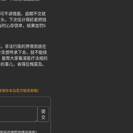
法律可不讲情面，逾期不交就
苦头，下次估计得赶紧把钱
当时心存侥幸，结果加罚5
材。非法行医的界限到底在
针灸想传承下去，就不能绕
，能帮大家看清医疗法规的
件的事儿，省得后悔莫及。
请记录保存本站官方联系邮箱！
提
交
们学完还得帮师傅还债呢！