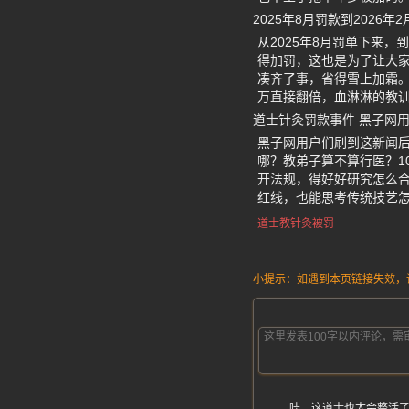
2025年8月罚款到2026
从2025年8月罚单下来
得加罚，这也是为了让大
凑齐了事，省得雪上加霜。
万直接翻倍，血淋淋的教
道士针灸罚款事件 黑子网
黑子网用户们刷到这新闻
哪？教弟子算不算行医？1
开法规，得好好研究怎么合
红线，也能思考传统技艺
道士教针灸被罚
小提示：如遇到本页链接失效，请发
哇，这道士也太会整活了