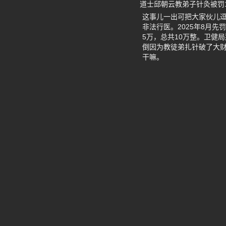
道士邱朝云教弟子针灸被罚
这事儿一出可把大家伙儿
非法行医。2025年8月先
5万，总共10万整。卫健
倒因为教徒弟扎针破了大财
干嘛。