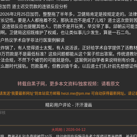
年2月加罚 道士迟交罚款的连锁反应分析
，到2026年2月25日加罚，整整拖了半年多，卫健局肯定是按规定走的。
家长记性。要是人人都拖着不交，那执法岂不是成了儿戏？道士这次尝到
 这连锁反应也提醒其他人，罚款不是开玩笑，早交早了事。邱朝云可能
训啊。卫健局这招既维护了权威，也让类似事儿少发生，算是一石二鸟。
用户热议学术自学非法行医案例解读
后炸锅了，有人觉得道士太冤，有人说活该，正好给学术自学提供了活教
0万罚款是不是最低标准？这些问题都能从这个案子挖出答案。传统道教
法合规，不然下个被罚的可能就是你。 这案例对自学者来说特别有价值
怎么跟时代接轨。罚款虽疼，但教训值千金，以后道士们扎针前先想想证
转载自黑子网，更多本文资料/独家视频：请看原文
送“我要最新网址”到本站官方邮箱 heizi.me@pm.me 可自动获得最新网址。
精彩用户评论 - 汗汗漫画
2026-04-12
大呜哟
吧，教弟子扎针灸直接被罚10万，估计他现在后悔没先考个医师证再当师傅，弟子