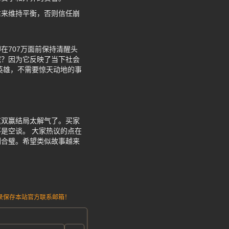
信来维持平衡，否则信任崩
在707万面前保持清醒头
呢？因为它反映了当下社会
英雄，不需要惊天动地的事
这双赢结局太解气了。买家
是空谈。 大家热议的点在
剑合璧。希望类似故事越来
请记录保存本站官方联系邮箱！