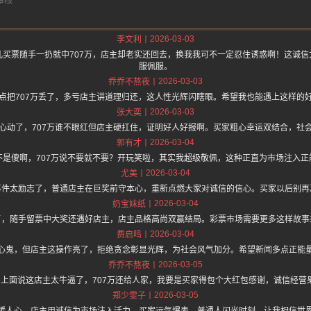
2026-03-03
李文利
儿买票随手一扔就中707万，店主却老实还回去，换我我可不一定忍住诱惑啊！这诚信
服佩服。
2026-03-03
乔乔不熬夜
点把707万丢了，多亏店主讲道理归还，这人性光辉闪瞎眼。希望我也能遇上这样的
2026-03-03
张大奕
心动了，707万谁不眼红但店主硬扛住，证明好人好报啊。买家粗心幸运双结合，社
2026-03-04
郭有才
不是傻啊，707万说不要就不要？开玩笑啦，其实我超级敬佩，这种正直为市场注入正
2026-03-04
尤美
事件太励志了，普通店主在巨奖前守本心，重新点燃大家对诚信的信心。买家以后别再
2026-03-04
奶宝妹纸
了，随手留票中大奖还遇好店主，店主品格高尚双赢结局。彩票市场需要更多这样故事
2026-03-04
费启鸣
心鬼，但店主这操作亮了，拒绝贪念彰显光辉，为社会风气加分。希望新闻多点正能
2026-03-05
乔乔不熬夜
/hz.one 上面说这店主太牛逼了，707万还给人家，我要是买家得包个大红包感谢，诚信
2026-03-05
郑少雯子