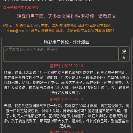
女子举报初中老师性侵
转载自黑子网，更多本文资料/独家视频：请看原文
小提示：如遇到本页链接失效，请发送“我要最新网址”到本站官方邮箱
heizi.me@pm.me 可自动获得最新网址。请记录保存本站官方联系邮箱！
精彩用户评论 - 汗汗漫画
提
交
2026-02-13
易梦玲
哇塞，这事儿太离谱了！一个初中女生被老师祸害成这样，还生了孩子被抱走，
警方说关系有过但不立案，过时效了？这不是让坏人逍遥法外吗？希望DNA快点
比对出来，给那可怜的妈一个交代。高强这老头子，现在退休了还被扒出来，活
该！大家说说，这老师当年得多会哄人啊，小姑娘才15岁就上钩了。哎，教育界
得好好反省反省了。
2026-02-13
呆阿拿
天哪，我看到这新闻就气不打一处来。陈梅忍了30年才爆料，肯定是受够了。高
强一口咬定是谈恋爱，谈你个头啊，她未成年好吗？警方证据不足不立案，懂
了，时间太长啥都查不清。互相起诉这事儿有趣了，法庭上撕吧，看谁笑到最
后。孩子要是找到了，那高强得赔大发了。姐妹们，保护好自己啊，别信那些衣
冠禽兽。
2026-02-14
黑饱宝