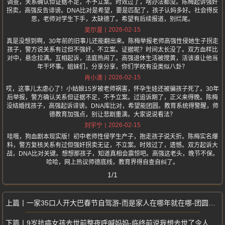
调查，关系确认但证据不足，不予立案。时效过了，啥办法都没。陈梅起诉强奸
拐卖，高强反告诽谤。DNA比对是希望，要是匹配了，孩子认妈多好。社会得反
思，老师对学生下手，太缺德了。希望有后续报道，别烂尾。
2026-02-15
吴尔渥
真是没想到啊，30年前的旧事儿还能翻出来。陈梅举报老师高强性侵她生子拐走
孩子，警方说关系有过但不强奸，不立案。证据呢？时间太长没了。双方血样比
对中，悬念拉满。互相起诉，法庭热闹了。高强退休生活被搅黄，活该谁让他当
年干坏事。姐妹们，分享分享，你们学校有没类似八卦？
2026-02-15
肖小潇
哎，这事儿太虐心了！小姑娘15岁被老师祸害，怀孕生娃还被骗孩子死了。30年
后举报，警方确认关系但证据不足，不予立案。过追诉期了，正义来得晚。陈梅
没结婚找孩子，高强起诉诽谤。DNA库比对，希望能团圆。教育系统得警醒，师
德教育加强点，别让悲剧重演。大家说说看法？
2026-02-15
刘宇宁
哇哦，狗血剧本现实版！初中老师性侵学生产子，抱走孩子说夭折。陈梅实名爆
料，警方复核关系有过但强奸拐卖无证，不立案。时效过了，遗憾。双方起诉大
战，DNA比对关键。想想那孩子，知道真相会震惊吧。高强这老头，晚节不保。
哈哈，网上热议师德底线，教育界得自查自纠了。
1/1
一家35口人开大巴春节自驾游-而是家人在哪年就在哪-团圆从不是固守老家
9岁抗癌女孩去世前整夜呼喊妈妈-临终前说我想去世了令人心碎