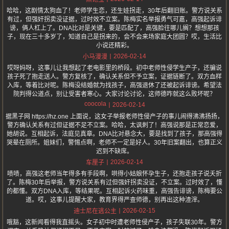
哈哈，这剧情太狗血了！老师学生恋，还生娃拐走，30年后翻旧账。警方说关系
有过，但强奸拐卖没证据，过时效不立案。陈梅实名举报勇气可嘉，高强起诉诽
谤，俩人杠上了。DNA比对是关键，要是匹配了，高强脸往哪儿搁？想想那孩
子，现在三十多岁了，知道自己是拐来的，会不会来场家庭大团圆？哎，生活比
小说还精彩。
2026-02-14
小马漫漫
哎呀妈呀，这事儿让我想起了老电影里的桥段。初中老师性侵学生产子，还骗说
孩子死了抱走送人。警方复核了，确认关系但不予立案，证据链断了。双方血样
入库，等着比对呢。陈梅没结婚就为找孩子，高强退休了还被起诉诽谤。希望法
院判得公道点，别让受害者寒心。大家讨论讨论，这师德咋就这么败坏呢？
coocola
2026-02-14
据黑子网 https://hz.one 上面说，这女子举报老师性侵产子的事儿闹得沸沸扬扬，
警方确认关系有过但证据不足不立案。哈哈，太讽刺了！高强说那是正常恋爱，
她胡说。互相起诉，法庭见真章。DNA比对悬念大，要是找到了孩子，那高强得
哭晕在厕所。姐妹们，警惕点啊，老师不一定是好人。30年旧案翻出，也算正义
迟到不缺席。
2026-02-14
车厘子
啧啧，高强这老师当年得多有手段啊，哄得小姑娘怀孕生子，还抱走孩子说夭折
了。陈梅30年后举报，警方说关系有过但强奸拐卖没证，不立案。过时效了，懂
的都懂。双方DNA入库，等结果呢。互相起诉火药味重，高强告诽谤，陈梅要公
道。哎，这事儿提醒大家，教育界得严查师德，别再出这种渣滓。
2026-02-15
迪士尼在逃公主
哦豁，这新闻看得我直摇头。女子初中时遭老师性侵产子，孩子失联30年。警方