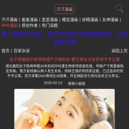
汗汗漫画
汗汗漫画
羞羞漫画
歪歪漫画
樱花漫画
妖精漫画
女神漫画
哔咔漫画
原创作者
热门话题
黑子网看片吃瓜，更多内部图片和独家视频：点击
查看详情
首页
丨
百家杂谈
返回上页
女子举报初中老师性侵产子被起诉-警方发生过关系但不予立案
湖北襄阳女子陈梅举报30年前初中时遭生物老师高强性侵，导致产下男婴被抱
走失联。警方复核确认两人发生关系，但缺乏强奸和拐卖证据，已过追诉时效
不予立案。双方采集DNA等待比对结果，并互相起诉引发社会关注与争议。
2026-02-13
艳艳小姐姐