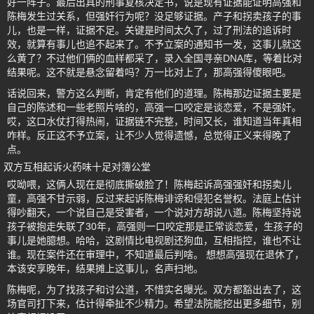
好一阵子。最后出具的刑事复核决定书，说是现有证据能证明高强和
陈梅发生过关系，但强奸行为呢？没足够证据。产子和拐卖孩子的事
儿，也是一样，证据不足。关键是时间太久了，过了刑法的追诉时
效，就算有事儿也追不起来了。不予立案的通知书一发，这事儿就这
么黄了？不过他们俩的血样都采了，录入全国寻亲DNA库，等着比对
结果呢。这不就是悬念留着吗？万一比对上了，那高强得傻眼吧。
话说回来，警方这么判断，肯定有他们的道理。陈梅那边证据主要是
自己的陈述和一些老照片啥的，高强一口咬定是谈恋爱，不是强奸。
哎，这口水仗打得热闹，证据链不完整，时间又长，谁知道当年真相
咋样。反正这不予立案，让不少人觉得遗憾，总觉得正义来得晚了
点。
双方互相起诉火药味十足对簿公堂
哎呦喂，这俩人现在是彻底撕破脸了！陈梅起诉高强强奸和拐卖儿
童，高强不甘示弱，反过来起诉陈梅诽谤和侵犯名誉权。法庭上估计
得吵翻天，一个说自己是受害者，一个说对方胡说八道。陈梅坚持说
孩子被抱走失联了30年，高强则一口咬定那是正常谈恋爱，生孩子的
事儿是她臆想。哈哈，这剧情比电视剧还狗血，互相指控，谁也不让
谁。现在案件还在审理中，不知道最后判啥。 想想高强现在退休了，
本该安享晚年，结果摊上这事儿，名声扫地。
陈梅呢，为了找孩子和讨公道，不惜实名曝光。双方都豁出去了，这
场官司打下来，估计得牵扯不少精力。希望法院能挖出更多细节，别