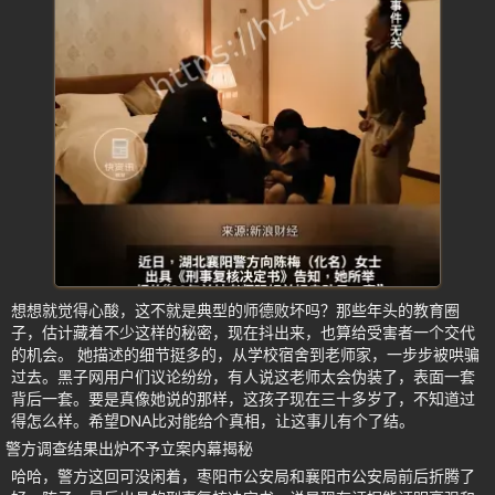
想想就觉得心酸，这不就是典型的师德败坏吗？那些年头的教育圈
子，估计藏着不少这样的秘密，现在抖出来，也算给受害者一个交代
的机会。 她描述的细节挺多的，从学校宿舍到老师家，一步步被哄骗
过去。黑子网用户们议论纷纷，有人说这老师太会伪装了，表面一套
背后一套。要是真像她说的那样，这孩子现在三十多岁了，不知道过
得怎么样。希望DNA比对能给个真相，让这事儿有个了结。
警方调查结果出炉不予立案内幕揭秘
哈哈，警方这回可没闲着，枣阳市公安局和襄阳市公安局前后折腾了