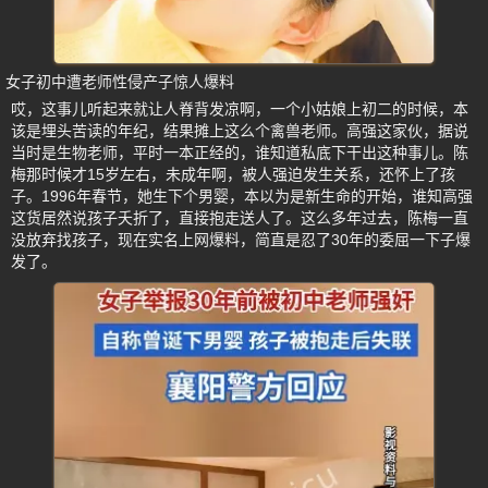
女子初中遭老师性侵产子惊人爆料
哎，这事儿听起来就让人脊背发凉啊，一个小姑娘上初二的时候，本
该是埋头苦读的年纪，结果摊上这么个禽兽老师。高强这家伙，据说
当时是生物老师，平时一本正经的，谁知道私底下干出这种事儿。陈
梅那时候才15岁左右，未成年啊，被人强迫发生关系，还怀上了孩
子。1996年春节，她生下个男婴，本以为是新生命的开始，谁知高强
这货居然说孩子夭折了，直接抱走送人了。这么多年过去，陈梅一直
没放弃找孩子，现在实名上网爆料，简直是忍了30年的委屈一下子爆
发了。