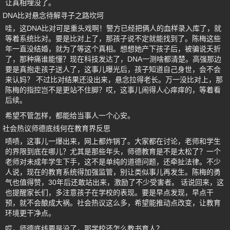
让真相埋没了。
DNA比对悬念待解寻子之路坎坷
哇，这DNA比对可是重头戏啊！警方已经把俩人的血样录入库了，就
等着系统比对。要是比对上了，那孩子说不定就能找到了。陈梅这些
年一直没结婚，就为了等这个真相。想想她产下孩子后，被骗说夭折
了，那种痛谁能懂？现在科技发达了，DNA一测啥都清楚。高强那边
要是真抱走孩子送人了，这事儿曝光后，孩子知道自己身世，会不会
来认妈？ 不过比对结果还没出来，悬念拉得老长。万一没比对上，那
陈梅的指控岂不是更站不住脚？哎，这事儿闹得人心痒痒的，等着看
后续。
希望不管怎样，都能给当事人一个心安。
社会热议师德底线何在教育界反思
啧啧，这事儿一爆出来，网上都炸锅了。大家都在讨论，老师和学生
的界限到底在哪儿？尤其是那些年头，师德教育是不是太松了？一个
老师对未成年学生下手，这不是单纯的道德问题，还牵扯法律。不少
人说，现在的教育系统得加强监管，别让类似事儿再发生。陈梅的勇
气也值得赞，30年后还敢站出来，激励了不少受害者。 话说回来，这
也提醒家长们，多注意孩子在学校的表现。要是早点发现，早点干
预，就不会酿成大祸。社会热议这么多，希望能推动点改变，让教育
环境更干净点。
哎，师德底线要是没了，那学校还怎么教书育人？