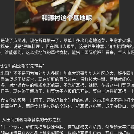
是缺了点灵魂，现在折耳根来了，菜单上多出几道地道菜，生意准火爆。
摇头，说是“黑暗料理”，但在四川人眼里，这是养生神器，消炎抗菌啥
好。谁能想到，这么接地气的草根食材，能搭上国际航班？看来，华人市
根成川菜出海的“先锋兵”
能出国？还不是因为海外华人多啊！加拿大温哥华华人社区庞大，好多四
前靠冻货或干货凑合，现在新鲜的直飞过来，保鲜技术牛掰，落地就能吃
越多，对地道食材的需求水涨船高，不光折耳根，辣椒、花椒这些川菜灵
的日子，现在终于解放了，川菜馆子老板们乐开花，菜单上凉拌折耳根一
饮食文化的顽强。出国了，还惦记着小时候的味道，这市场需求不是小打
再是简单开店，而是食材供应链的全球化。折耳根这小草，成了突破口，
”，从田间到温哥华餐桌的奇妙之旅
那叫一个专业，新鲜采摘后快速包装，直飞成都天府机场，然后跨太平洋
说明中加贸易在农产品上越来越顺溜。以前折耳根出口零，现在一炮打响