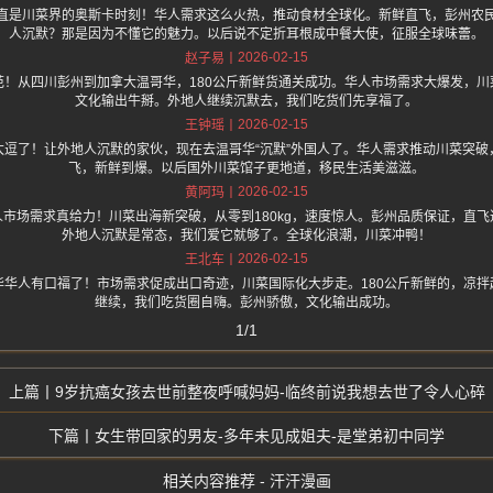
直是川菜界的奥斯卡时刻！华人需求这么火热，推动食材全球化。新鲜直飞，彭州农
人沉默？那是因为不懂它的魅力。以后说不定折耳根成中餐大使，征服全球味蕾。
2026-02-15
赵子易
范！从四川彭州到加拿大温哥华，180公斤新鲜货通关成功。华人市场需求大爆发，川
文化输出牛掰。外地人继续沉默去，我们吃货们先享福了。
2026-02-15
王钟瑶
太逗了！让外地人沉默的家伙，现在去温哥华“沉默”外国人了。华人需求推动川菜突破
飞，新鲜到爆。以后国外川菜馆子更地道，移民生活美滋滋。
2026-02-15
黄阿玛
市场需求真给力！川菜出海新突破，从零到180kg，速度惊人。彭州品质保证，直
外地人沉默是常态，我们爱它就够了。全球化浪潮，川菜冲鸭！
2026-02-15
王北车
华华人有口福了！市场需求促成出口奇迹，川菜国际化大步走。180公斤新鲜的，凉拌
继续，我们吃货圈自嗨。彭州骄傲，文化输出成功。
1/1
9岁抗癌女孩去世前整夜呼喊妈妈-临终前说我想去世了令人心碎
女生带回家的男友-多年未见成姐夫-是堂弟初中同学
相关内容推荐 - 汗汗漫画