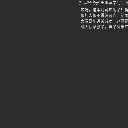
折耳根终于“出国留学”了
哎呀，这事儿可热闹了！
恨的人恨不得躲远点。结果
大温哥华通关成功。这可
能大快朵颐了。黑子网用