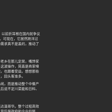
 以前折耳根在国内就争议
的。可现在，它居然跨洋过
场需求真不是盖的，推动了
川老乡在那儿定居，嘴馋家
。这波操作，简直是商家嗅
魂，也跟着受益。想想那些
上，回头客准多。
小闹，而是推动整个中餐产
以后说不定川菜能和日料、
抵达温哥华。整个过程高效
，背后是政府和企业的努