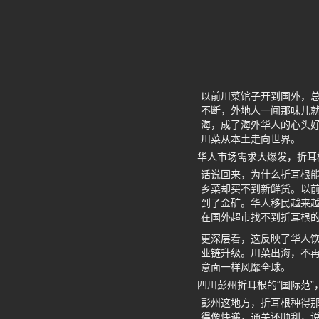
以前川菜馆子开到国外，总
不断，外地人一闻那味儿就
海，成了海外华人的心头
川菜从本土走向世界。
华人市场需求大爆发，折耳
话说回来，为什么折耳根
乡菜却买不到新鲜货。以
到了金矿。华人移民越来
在国外超市找不到折耳根
更深层看，这反映了华人
业链升级。川菜出海，不
意面一样风靡全球。
四川彭州折耳根的“国际范
彭州这地方，折耳根种得
得像快递，通关还顺利，