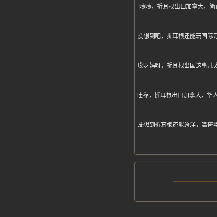
啧啧，折耳根出口加拿大，简
没想到吧，折耳根还能玩国际
哎呀妈呀，折耳根出国这事儿
哇靠，折耳根出口加拿大，华人
没想到折耳根还能跨洋，温哥