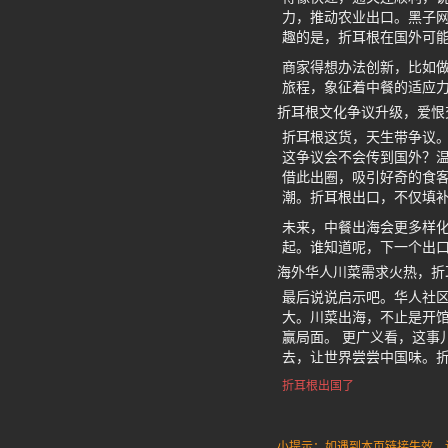
力，推动农业出口。黑子网
趣的是，折耳根在国外可能
商家得想办法创新，比如
旅程，象征着中餐的适应
折耳根文化争议升级，爱恨
折耳根这货，天生带争议。
这争议会不会传到国外？温
借此出圈，吸引好奇的食客
潮。折耳根出口，不仅填
未来，中餐出海会更多样
起。谁知道呢，下一个出
海外华人川菜需求火热，折
最后说说启示吧。华人社
大。川菜出海，不止是开
赢局面。 更广义看，这事
去，让世界尝尝中国味。折
折耳根出国了
小提示：如遇到本页链接失效，请发