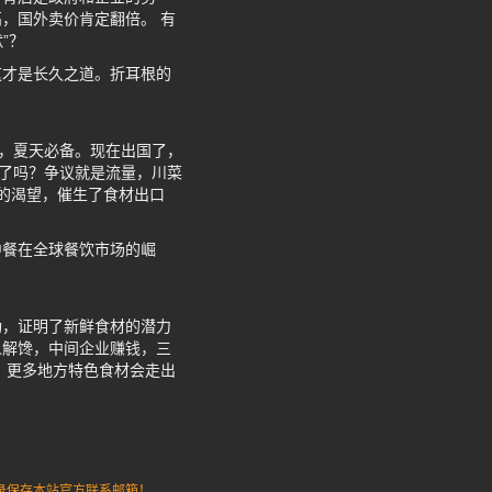
，国外卖价肯定翻倍。 有
”？
这才是长久之道。折耳根的
毒，夏天必备。现在出国了，
好了吗？争议就是流量，川菜
味的渴望，催生了食材出口
中餐在全球餐饮市场的崛
功，证明了新鲜食材的潜力
人解馋，中间企业赚钱，三
，更多地方特色食材会走出
请记录保存本站官方联系邮箱！