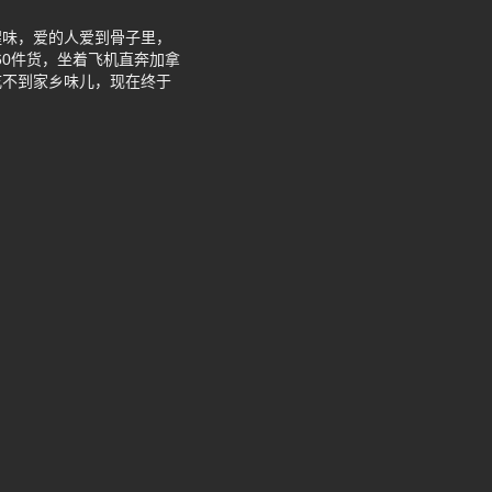
腥味，爱的人爱到骨子里，
60件货，坐着飞机直奔加拿
吃不到家乡味儿，现在终于