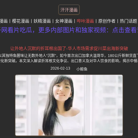
汗汗漫画
漫画
樱花漫画
妖精漫画
女神漫画
哔咔漫画
原创作者
热门话题
子网看片吃瓜，更多内部图片和独家视频：点击查看
让外地人沉默的折耳根出国了-华人市场需求促川菜出海新突破
其独特鱼腥味让无数外地人“沉默”，如今首次出口加拿大温哥华，180公斤新鲜货
球化新突破。本文深入解读折耳根文化争议、出口意义及对华人饮食的影响，揭示中餐
2026-02-13
小鲸鱼