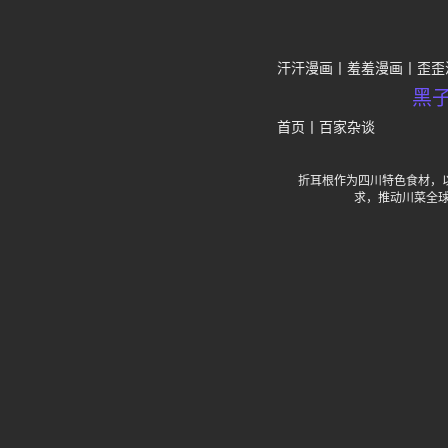
汗汗漫画
羞羞漫画
歪歪
黑
首页
丨
百家杂谈
折耳根作为四川特色食材，以
求，推动川菜全