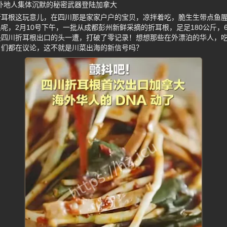
，外地人集体沉默的秘密武器登陆加拿大
折耳根这玩意儿，在四川那是家家户户的宝贝，凉拌着吃，脆生生带点鱼
呢，2月10号下午，一批从成都彭州新鲜采摘的折耳根，足足180公斤，
是四川折耳根出口的头一遭，打破了零记录！想想那些在外漂泊的华人，
户们都在议论，这不就是川菜出海的新信号吗？