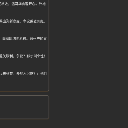
民增收，温哥华食客开心。外地
菜出海新高度。争议菜变网红，
，商家聪明抓机遇。彭州产的直
飞通关顺利。争议？那才叫个性！
起来多爽。外地人沉默？让他们