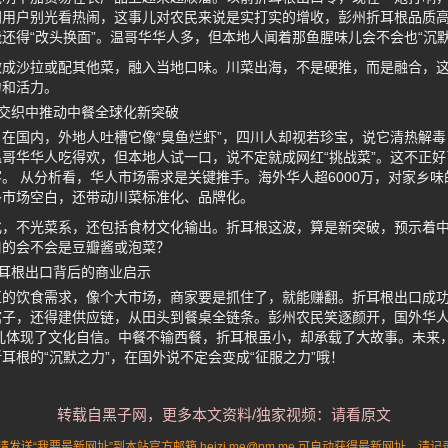
用户别光看热闹，这事儿对农民来说是实打实的增收，彭州折耳根品质高
还得“改头换面”。温哥华华人多，但本地人闻着那鱼腥味儿会不会也“沉默
做成沙拉或配其他菜，融入当地口味。川菜出海，不是硬推，而是融合，
力和活力。
交织中推动中餐全球化新突破
在国内，外地人吐槽它像“臭鱼烂虾”，四川人却视若珍宝，说它清热解
哥华华人吃得欢，但本地人试一口，说不定就成网红“挑战菜”。这不正
。 从分析看，华人市场需求是关键推手。海外华人超6000万，对家乡
补市场空白，还带动川菜标准化、品牌化。
化，不光菜系，还包括食材文化输出。折耳根这波，算是新突破，预示着
口的会不会是豆瓣酱或泡菜？
耳根出口背后的商业启示
区的饮食需求，像个大市场，商家要是抓住了，就能赚翻。折耳根出口成
馆子，还得建供应链，从田头到餐桌全链条。彭州农民笑逐颜开，国外华
儿体现了文化自信。中餐不输西餐，折耳根虽小，却承载了大故事。未来
耳根的“沉默之力”，在国外说不定会变成“征服之力”哦！
转载自黑子网，更多本文资料/独家视频：请看原文
送“我要最新网址”到本站官方邮箱 heizi.me@pm.me 可自动获得最新网址。