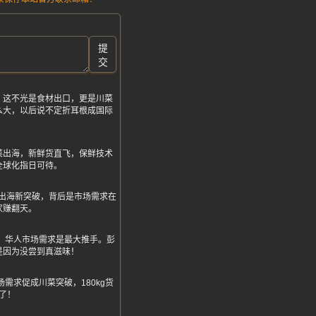
提
交
！这不光是食材出口，更是川菜
么大，以后说不定折耳根成国际
菜出海，新鲜货直飞，保鲜技术
全球化指日可待。
出海新突破，背后是市场需求在
家赚翻天。
食材，华人市场需求是最大推手。彭
是因为没尝到真滋味！
需求促成川菜突破，180kg货
了！