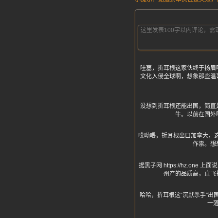
哇塞，折耳根这家伙终于扬眉
文化入侵全球啊，想象那些温
没想到折耳根还能出国，简直
牛。以前在国外
哎呦喂，折耳根出口加拿大，
作祟。想
据黑子网 https://hz
州产的品质高，直飞
哈哈，折耳根这“沉默杀手”出
一