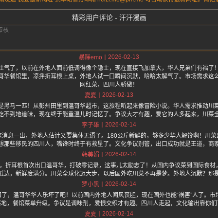
精彩用户评论 - 汗汗漫画
2026-02-13
暴躁emo
吐气了，以前在外地人面前低调得像个隐士，现在直接飞加拿大，华人兄弟们有福了
哥华餐馆里，凉拌折耳根上桌，外地人试一口瞬间沉默，哈哈太解气了。市场需求这
网红菜，四川人骄傲！
2026-02-13
夏夏
是黑马一匹！从彭州田里到温哥华超市，这旅程听起来像冒险小说。华人需求推动川
吃不到地道味，现在终于能重温儿时记忆了。争议大才有趣，爱它的人多起来，川菜
2026-02-14
李子雄
这消息一出，外地人估计又要集体无语了。180公斤新鲜的，够多少华人解馋啊！川菜
想那些移民的四川人，嘴馋时终于有救星了。文化争议别管，出口成功就是王道，商
2026-02-14
韩美娟
.one 上面说，折耳根首次出口温哥华，打破零记录，这事儿太励志了！从国内争议菜到国际
抵达，新鲜度满分。川菜全球化迈大步，以后国外吃川菜不再是梦。外地人沉默？那
2026-02-14
罗小黑
国了，温哥华华人乐坏了吧！以前国内外地人闻风丧胆，现在国外也能“祸害”人了。市场
落地，餐馆菜单升级。争议是调味剂，爱恨交织才有趣。四川人走起，文化输出靠你们
2026-02-14
夏夏