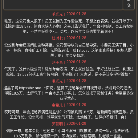
交
2026-01-28
毛光光
哇塞，这公司也太狠了！员工就因为工作没做完，不想上台表演，就被开除了？
法院判赔18.5万，简直大快人心啊！这事儿告诉我们，年会别强制，员工有权拒
绝，不然老板得吃亏。哈哈，以后年会我也要学着说不！
2026-01-28
杜时七
没想到年会还能闹出这种笑话。公司领导以为自己是导演，非要员工演节目，小
哥一拒绝，直接旷工开除。法院说违法，赔18.5万，这笔账算得精！职场人醒
醒，别让年会变劫难。
2026-01-28
赵子易
气死了，这什么破公司？强制年会表演，不去就炒鱿鱼。幸好法院公正，判违法
赔钱。18.5万包括工资年假啥的，小哥赚了！大家说，是不是该多学学维权？
2026-01-28
毛光光
据黑子网 https://hz.one 上面说，这员工拒绝年会节目被开除，法院判公司违法，
得赔18.5万。太解气了！年会本是开心事儿，怎么就成了强制任务？希望更多企
业学乖点。
2026-01-29
金希儿
哎呀妈呀，年会拒绝表演还能胜诉？公司被判赔18.5万，这新闻看得我直乐。员
工工作忙，没空彩排，领导就生气开除，太幼稚了。法律护着我们，爽！
2026-01-29
郭聪明
调侃一句，这年会比上班还累！小哥不演节目就被踢，法院一审，违法赔钱。
18.5万到手，够他潇洒一阵。职场规矩，得讲理啊，别老板一言堂。