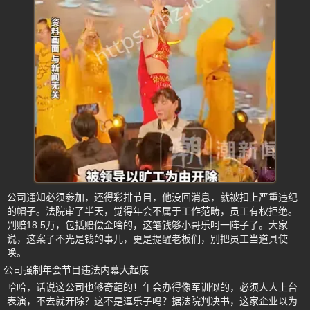
公司通知必须参加，还得彩排节目，他没回消息，就被扣上严重违纪
的帽子。法院审了半天，觉得年会不属于工作范畴，员工有权拒绝。
判赔18.5万，包括赔偿金啥的，这笔钱够小哥乐呵一阵子了。大家
说，这案子不光是钱的事儿，更是提醒老板们，别把员工当道具使
唤。
公司强制年会节目违法内幕大起底
哈哈，话说这公司也够奇葩的！年会办得像军训似的，必须人人上台
表演，不去就开除？这不是逗乐子吗？据法院判决书，这家企业以为