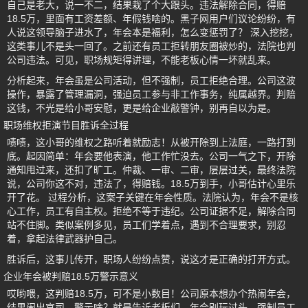
自己是老大，说一不二，结果栽了个大跟头。违法解除合同，得赔
18.5万，里面有工资差额、年假钱啥的。黑子网用户们议论纷纷，有
人说这领导脑子进水了，年会本是福利，怎么变惩罚了？ 深入挖挖，
这类事儿不是头一回了。之前还有员工拒转朋友圈被炒的，法院也判
公司违法。可见，职场规矩得讲理，不能老板心情一坏就乱来。
分析起来，年会虽是公司活动，但不强制，员工拒绝合理。公司这波
操作，暴露了管理漏洞，强迫员工参与非工作事务，纯属越界。判赔
这钱，不光是给小哥安慰，更是给企业敲警钟，别再自以为是。
职场维权拒演节目胜诉全过程
啧啧，这小哥的维权之路听着就励志！从被开除到上法庭，一路打到
底。起因简单：年会要他表演，他工作忙没去。公司一气之下，开除
通知甩过来，还扣了旷工。仲裁、一审、二审，层层过关，最终法院
说，公司你这不对，违法了，得赔钱。18.5万到手，小哥估计心里乐
开了花。 过程分析，这案子关键在年会性质。法院认为，年会不是核
心工作，员工有自主权。拒绝不等于违纪。公司证据不足，解除合同
站不住脚。类似案例多见，员工们学着点，遇到不合理要求，别忍
着，拿起法律武器护自己。
胜诉后，这事儿传开，职场人纷纷点赞，说这才是正确的打开方式。
企业年会被判赔18.5万警示意义
哎哟喂，这判赔18.5万，可不是小数目！公司原本想办个热闹年会，
结果闹出官司。警示啥？就是告诉老板们，年会别玩过头。强制员工