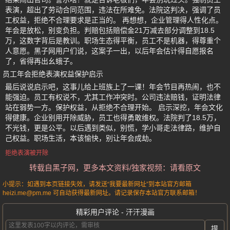
表演，超出了劳动合同范围，违法在所难免。法院这判决，强调了员
工权益，拒绝不合理要求是正当的。 再想想，企业管理得人性化点。
年会是放松，别变负担。判赔包括赔偿金21万减去部分调整到18.5
万，这数字背后是教训。职场生态得平衡，员工不是机器，得尊重个
人意愿。黑子网用户们说，这案子一出，以后年会估计得自愿报名
了，省得再出幺蛾子。
员工年会拒绝表演权益保护启示
最后说说启示吧，这事儿给上班族上了一课！年会节目再热闹，也不
能强迫。员工有权说不，尤其工作冲突时。公司违法赔钱，证明法律
站在弱势一方。保护权益，从拒绝不合理开始。 启示深挖，年会文化
得健康。企业别用开除威胁，员工也得勇敢维权。法院判了18.5万，
不光钱，更是公平。以后遇到类似，别慌，学小哥走法律路，维护自
己权益。职场生活，本该愉快，别让年会成劫。
拒绝表演被开除
转载自黑子网，更多本文资料/独家视频：请看原文
小提示：如遇到本页链接失效，请发送“我要最新网址”到本站官方邮箱
heizi.me@pm.me 可自动获得最新网址。请记录保存本站官方联系邮箱！
精彩用户评论 - 汗汗漫画
提