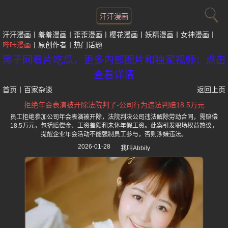
汗汗漫画
汗汗漫画
羞羞漫画
歪歪漫画
樱花漫画
妖精漫画
女神漫画
哔咔漫画
原创作者
热门话题
黑子网看片吃瓜，更多内部图片和独家视频：点击
查看详情
首页
丨
百家杂谈
返回上页
拒绝年会表演被开除法院判了-公司行为违法判赔18.5万元
员工拒绝参加公司年会表演被开除，法院判决公司违法解除劳动合同，需赔偿
18.5万元，包括赔偿金、工资差额和未休年假工资。此案引发职场权益热议，
提醒企业年会活动不能强制员工参与，否则涉嫌违法。
2026-01-28
我叫Abbily