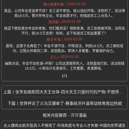
2026-01-29
格小格爱钓鱼
真逗，公司年会变选秀节目？员工说不参加，就以违纪开除。法院判了，违法得
赔18.5万。警示所有企业，年会自愿才行，别强迫员工上台丢人。
2026-01-29
张凯毅
挑逗下那些爱办年会的老板，你们看到没？强制表演，员工拒绝被开除，法院说
不行，赔18.5万去吧！哈哈，这下知道员工权益重要了？
2026-01-30
桃子不淘
震惊，这案子太典型了！年会不演节目，开除违法，判赔18.5万。员工维权成
功，过程从仲裁到二审，层层胜出。职场人多看看，学着保护自己。
2026-01-30
占儿
幽默点说，年会节目拒演=开除？公司这逻辑笑死人。法院直接打脸，违法赔钱
18.5万。小哥估计在家偷乐，工作重要，表演算啥。
1/1
张学友婉拒四大天王合体-四大天王只是时代的产物-不想停留在过去
世界杯近了义乌又爆单了-赛事经济升温带动体育周边热销
相关内容推荐 - 汗汗漫画
太火爆商业航天投资人不够用了-市场热度与专业人才失衡-中国向世界通告