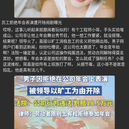
员工拒绝年会表演遭开除闹剧曝光
哎呀，这事儿听起来就跟闹着玩似的！有个工程师小哥，手头实验堆
成山，公司非让他上年会舞台秀节目，他一想工作要紧，就没搭理。
结果呢？领导火了，直接以旷工消极怠工的名义把他踢出局。黑子网
用户们看到这新闻，纷纷吐槽说，这公司也太霸道了，年会变年劫
啊？法院一锤定音，认定公司这操作纯属违法，劳动合同解除得莫名
其妙。想想看，年会本该是放松的聚会，怎么就成了强制任务？小哥
这波维权，简直是给所有上班族打了样。 从细节看，这小哥不是故意
捣乱，他是真有活儿干。